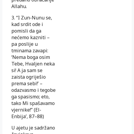
Allahu.
3. “I Zun-Nunu se,
kad srdit ode i
pomisli da ga
nećemo kazniti –
pa poslije u
tminama zavapi:
‘Nema boga osim
Tebe, Hvaljen neka
si! A ja sam se
zaista ogriješio
prema sebi!’ –
odazvasmo i tegobe
ga spasismo; eto,
tako Mi spašavamo
vjernike!” (El-
Enbija’, 87–88)
U ajetu je sadržano