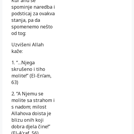
Kur'anu se
spominje naredba i
podsticaj za ovakva
stanja, pa da
spomenemo nešto
od tog:
Uzvišeni Allah
kaže:
1. “…Njega
skrušeno i tiho
molite!” (El-En‘am,
63)
2. “A Njemu se
molite sa strahom i
s nadom; milost
Allahova doista je
blizu onih koji
dobra djela čine!”
(El-A‘raf, 56)