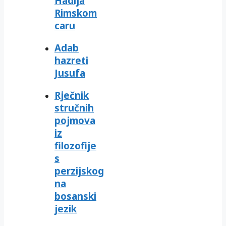
Hadija
Rimskom
caru
Adab
hazreti
Jusufa
Rječnik
stručnih
pojmova
iz
filozofije
s
perzijskog
na
bosanski
jezik