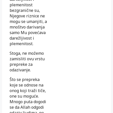
plemenitost
bezgranične su,
Njegove riznice ne
mogu se umanjiti, a
mnoštvo darivanja
samo Mu povećava
darežljivost i
plemenitost.
Stoga, ne možemo
zamisliti ovu vrstu
prepreke za
odazivanje.
Što se prepreka
koje se odnose na
onog koji traži tiče,
one su moguće.
Mnogo puta dogodi
se da Allah odgodi
odaziv ljudima, ne