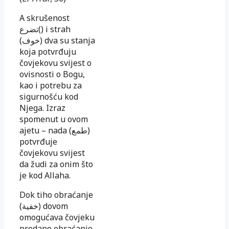
A skrušenost
تضرع
)
) i strah
(
خوف
) dva su stanja
koja potvrđuju
čovjekovu svijest o
ovisnosti o Bogu,
kao i potrebu za
sigurnošću kod
Njega. Izraz
spomenut u ovom
ajetu – nada (
طمع
)
potvrđuje
čovjekovu svijest
da žudi za onim što
je kod Allaha.
Dok tiho obraćanje
(
خفية
) dovom
omogućava čovjeku
predano obraćanje