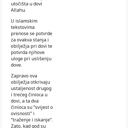
utočišta u dovi
Allahu.
U islamskim
tekstovima
prenose se potvrde
za ovakva stanja i
obilježja pri dovi te
potvrda njihove
uloge pri uslišenju
dove.
Zapravo ova
obilježja otkrivaju
ustaljenost drugog
i trećeg činioca u
dovi, a ta dva
činioca su “svijest o
ovisnosti” i
“traženje i iskanje”.
Zato, kad god su