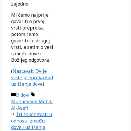
zajedno.
Mi ćemo najprije
govoriti o prvoj
vrsti prepreka,
potom ćemo
govoriti i o drugoj
vrsti, a zatim o vezi
između dove i
Božijeg odgovora.
(
Nastavak: Dvije
vrste prepreka kod
uslišenja dove
)
Kategorije
Oznake
O dovi
Muhammed Mehdi
Al-Asefi
Tri zakonitosti u
odnosu između
dove i uslišenja