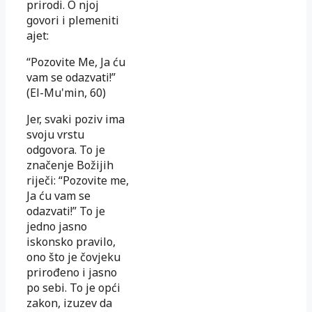
prirodi. O njoj
govori i plemeniti
ajet:
“Pozovite Me, Ja ću
vam se odazvati!”
(El-Mu'min, 60)
Jer, svaki poziv ima
svoju vrstu
odgovora. To je
značenje Božijih
riječi: “Pozovite me,
Ja ću vam se
odazvati!” To je
jedno jasno
iskonsko pravilo,
ono što je čovjeku
prirođeno i jasno
po sebi. To je opći
zakon, izuzev da