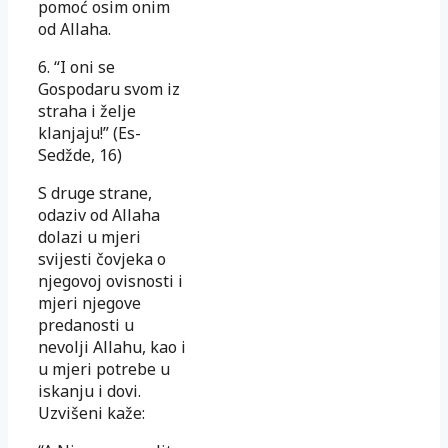
pomoć osim onim
od Allaha.
6. “I oni se
Gospodaru svom iz
straha i želje
klanjaju!” (Es-
Sedžde, 16)
S druge strane,
odaziv od Allaha
dolazi u mjeri
svijesti čovjeka o
njegovoj ovisnosti i
mjeri njegove
predanosti u
nevolji Allahu, kao i
u mjeri potrebe u
iskanju i dovi.
Uzvišeni kaže: