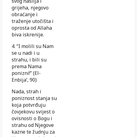
svog nasilja i
grijeha, njegovo
obraćanje i
traženje utočišta i
oprosta od Allaha
biva iskrenije.
4. “I molili su Nam
se u nadi i u
strahu, i bili su
prema Nama
ponizni!” (El-
Enbija’, 90)
Nada, strah i
poniznost stanja su
koja potvrđuju
čovjekovu svijest o
ovisnosti o Bogu i
strahu od Njegove
kazne te žudnju za