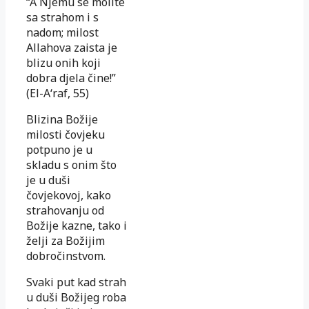
“A Njemu se molite
sa strahom i s
nadom; milost
Allahova zaista je
blizu onih koji
dobra djela čine!”
(El-A‘raf, 55)
Blizina Božije
milosti čovjeku
potpuno je u
skladu s onim što
je u duši
čovjekovoj, kako
strahovanju od
Božije kazne, tako i
želji za Božijim
dobročinstvom.
Svaki put kad strah
u duši Božijeg roba