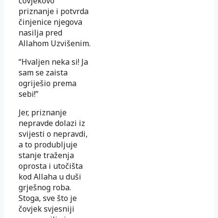
čovjekovo
priznanje i potvrda
činjenice njegova
nasilja pred
Allahom Uzvišenim.
“Hvaljen neka si! Ja
sam se zaista
ogriješio prema
sebi!”
Jer, priznanje
nepravde dolazi iz
svijesti o nepravdi,
a to produbljuje
stanje traženja
oprosta i utočišta
kod Allaha u duši
grješnog roba.
Stoga, sve što je
čovjek svjesniji