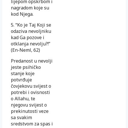
lijepom opskrbom i
nagradom koje su
kod Njega.
5. “Ko je Taj Koji se
odaziva nevoljniku
kad Ga pozove i
otklanja nevolju?!”
(En-Neml, 62)
Predanost u nevolji
jeste psihičko
stanje koje
potvrđuje
čovjekovu svijest o
potrebi i ovisnosti
o Allahu, te
njegovu svijest o
prekinutosti veze
sa svakim
sredstvom za spas i