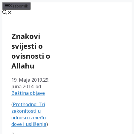
Izbornik
Preskoči
na
sadržaj
Znakovi
svijesti o
ovisnosti o
Allahu
19. Maja 2019.
29.
Juna 2014.
od
Baština objave
(
Prethodno: Tri
zakonitosti u
odnosu između
dove i uslišenja
)