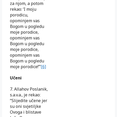
za njom, a potom
rekao: ‘I moju
porodicu,
opominjem vas
Bogom u pogledu
moje porodice,
opominjem vas
Bogom u pogledu
moje porodice,
opominjem vas
Bogom u pogledu
moje porodice!’”
[6]
Učeni
7. Allahov Poslanik,
s.a.v.a., je rekao:
“Slijedite učene jer
su oni svjetiljke
Ovoga i blistave