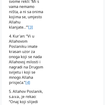
svome rekli: ‘Mi s
vama nemamo
ništa, a ni sa onima
kojima se, umjesto
Allahu
klanjate…’”
[3]
4. Kur'an: “Vi u
Allahovom
Poslaniku imate
krasan uzor za
onoga koji se nada
Allahovoj milosti i
nagradi na Drugom
svijetu i koji se
mnogo Allaha
prisjeća.”
[4]
5. Allahov Poslanik,
s.a.v.a., je rekao:
“Onaj koji slijedi