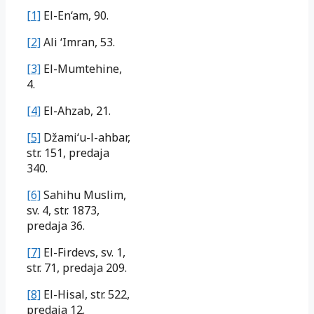
[1]
El-En‘am, 90.
[2]
Ali ‘Imran, 53.
[3]
El-Mumtehine,
4.
[4]
El-Ahzab, 21.
[5]
Džami‘u-l-ahbar,
str. 151, predaja
340.
[6]
Sahihu Muslim,
sv. 4, str. 1873,
predaja 36.
[7]
El-Firdevs, sv. 1,
str. 71, predaja 209.
[8]
El-Hisal, str. 522,
predaja 12.