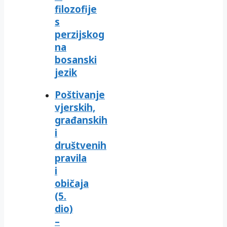
filozofije
s
perzijskog
na
bosanski
jezik
Poštivanje
vjerskih,
građanskih
i
društvenih
pravila
i
običaja
(5.
dio)
–