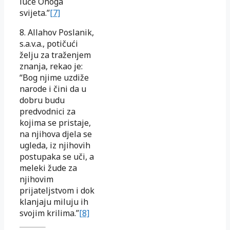
luče Onoga
svijeta.”
[7]
8. Allahov Poslanik,
s.a.v.a., potičući
želju za traženjem
znanja, rekao je:
“Bog njime uzdiže
narode i čini da u
dobru budu
predvodnici za
kojima se pristaje,
na njihova djela se
ugleda, iz njihovih
postupaka se uči, a
meleki žude za
njihovim
prijateljstvom i dok
klanjaju miluju ih
svojim krilima.”
[8]