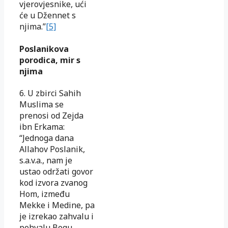
vjerovjesnike, ući
će u Džennet s
njima.”
[5]
Poslanikova
porodica, mir s
njima
6. U zbirci Sahih
Muslima se
prenosi od Zejda
ibn Erkama:
“Jednoga dana
Allahov Poslanik,
s.a.v.a., nam je
ustao održati govor
kod izvora zvanog
Hom, između
Mekke i Medine, pa
je izrekao zahvalu i
pohvalu Bogu,