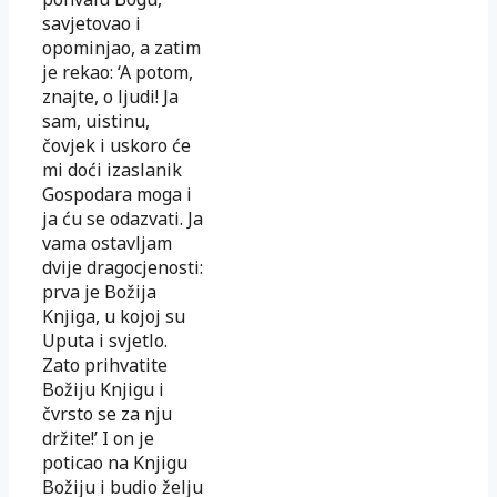
savjetovao i
opominjao, a zatim
je rekao: ‘A potom,
znajte, o ljudi! Ja
sam, uistinu,
čovjek i uskoro će
mi doći izaslanik
Gospodara moga i
ja ću se odazvati. Ja
vama ostavljam
dvije dragocjenosti:
prva je Božija
Knjiga, u kojoj su
Uputa i svjetlo.
Zato prihvatite
Božiju Knjigu i
čvrsto se za nju
držite!’ I on je
poticao na Knjigu
Božiju i budio želju