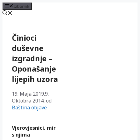
Izbornik
Preskoči
na
sadržaj
Činioci
duševne
izgradnje –
Oponašanje
lijepih uzora
19. Maja 2019.
9.
Oktobra 2014.
od
Baština objave
Vjerovjesnici, mir
s njima