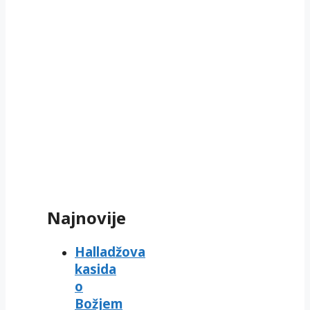
Najnovije
Halladžova
kasida
o
Božjem