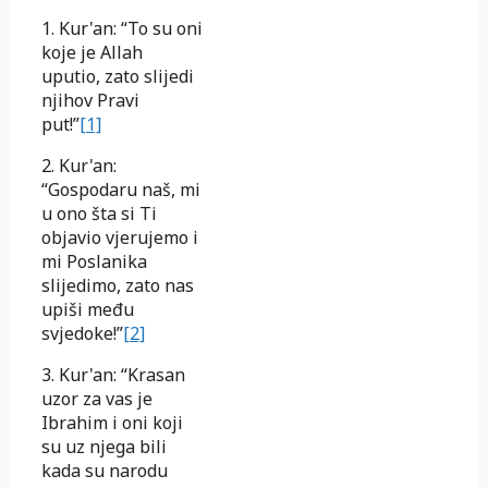
1. Kur'an: “To su oni
koje je Allah
uputio, zato slijedi
njihov Pravi
put!”
[1]
2. Kur'an:
“Gospodaru naš, mi
u ono šta si Ti
objavio vjerujemo i
mi Poslanika
slijedimo, zato nas
upiši među
svjedoke!”
[2]
3. Kur'an: “Krasan
uzor za vas je
Ibrahim i oni koji
su uz njega bili
kada su narodu