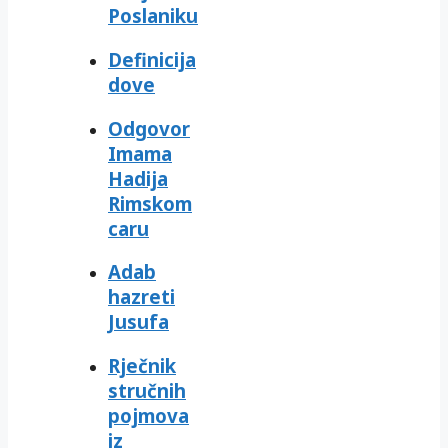
Poslaniku
Definicija
dove
Odgovor
Imama
Hadija
Rimskom
caru
Adab
hazreti
Jusufa
Rječnik
stručnih
pojmova
iz