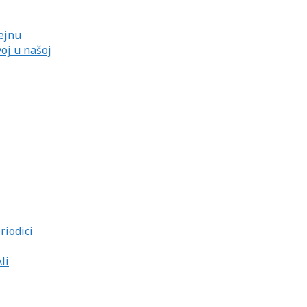
ejnu
oj u našoj
riodici
li