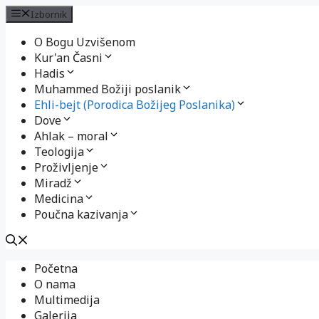
Izbornik
O Bogu Uzvišenom
Kur'an Časni
Hadis
Muhammed Božiji poslanik
Ehli-bejt (Porodica Božijeg Poslanika)
Dove
Ahlak – moral
Teologija
Proživljenje
Miradž
Medicina
Poučna kazivanja
Preskoči
Početna
na
O nama
sadržaj
Multimedija
Galerija