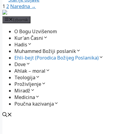
Page
Page
1
2
Naredna →
Izbornik
O Bogu Uzvišenom
Kur'an Časni
Hadis
Muhammed Božiji poslanik
Ehli-bejt (Porodica Božijeg Poslanika)
Dove
Ahlak – moral
Teologija
Proživljenje
Miradž
Medicina
Poučna kazivanja