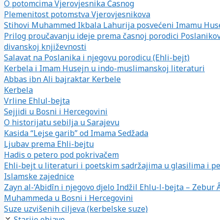
O potomcima Vjerovjesnika Časnog
Plemenitost potomstva Vjerovjesnikova
Stihovi Muhammed Ikbala Lahurija posvećeni Imamu Hus
Prilog proučavanju ideje prema časnoj porodici Poslanikov
divanskoj književnosti
Salavat na Poslanika i njegovu porodicu (Ehli-bejt)
Kerbela i Imam Husejn u indo-muslimanskoj literaturi
Abbas ibn Ali bajraktar Kerbele
Kerbela
Vrline Ehlul-bejta
Sejjidi u Bosni i Hercegovini
O historijatu sebilja u Sarajevu
Kasida “Lejse garib” od Imama Sedžada
Ljubav prema Ehli-bejtu
Hadis o petero pod pokrivačem
Ehli-bejt u literaturi i poetskim sadržajima u glasilima i pe
Islamske zajednice
Zayn al-‘Abidîn i njegovo djelo Indžil Ehlu-l-bejta – Zebur Â
Muhammeda u Bosni i Hercegovini
Suze uzvišenih ciljeva (kerbelske suze)
Starije objave