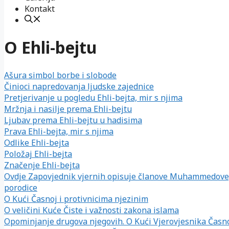
Kontakt
O Ehli-bejtu
Ašura simbol borbe i slobode
Činioci napredovanja ljudske zajednice
Pretjerivanje u pogledu Ehli-bejta, mir s njima
Mržnja i nasilje prema Ehli-bejtu
Ljubav prema Ehli-bejtu u hadisima
Prava Ehli-bejta, mir s njima
Odlike Ehli-bejta
Položaj Ehli-bejta
Značenje Ehli-bejta
Ovdje Zapovjednik vjernih opisuje članove Muhammedove, s
porodice
O Kući Časnoj i protivnicima njezinim
O veličini Kuće Čiste i važnosti zakona islama
Opominjanje drugova njegovih. O Kući Vjerovjesnika Časn