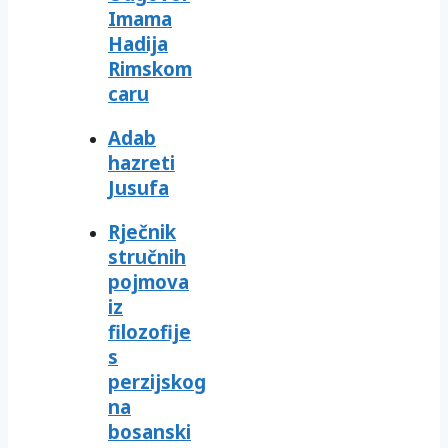
Imama
Hadija
Rimskom
caru
Adab
hazreti
Jusufa
Rječnik
stručnih
pojmova
iz
filozofije
s
perzijskog
na
bosanski