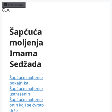
Izbornik
Preskoči
na
sadržaj
Šapćuća
moljenja
Imama
Sedžada
Šapćuće moljenje
pokajnika
Šapćuće moljenje
ustrašenih
Šapćuće moljenje
onih koji se čvrsto
drže