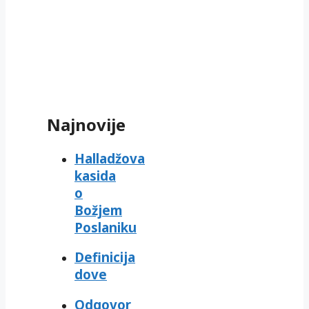
Najnovije
Halladžova
kasida
o
Božjem
Poslaniku
Definicija
dove
Odgovor