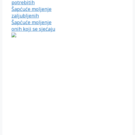
potrebitih
Šapćuće moljenje
zaljubljenih
Šapćuće moljenje
onih koji se sjećaju