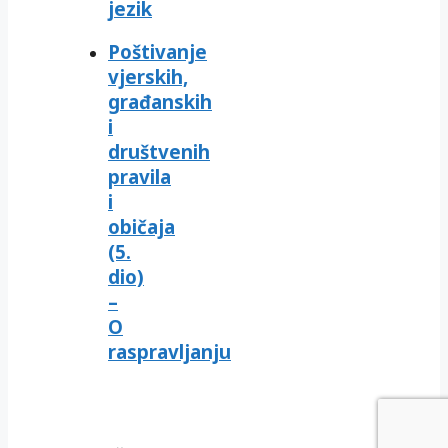
jezik
Poštivanje
vjerskih,
građanskih
i
društvenih
pravila
i
običaja
(5.
dio)
–
O
raspravljanju