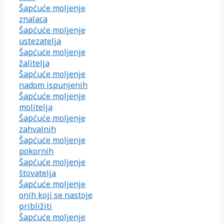
Šapćuće moljenje
znalaca
Šapćuće moljenje
ustezatelja
Šapćuće moljenje
žalitelja
Šapćuće moljenje
nadom ispunjenih
Šapćuće moljenje
molitelja
Šapćuće moljenje
zahvalnih
Šapćuće moljenje
pokornih
Šapćuće moljenje
štovatelja
Šapćuće moljenje
onih koji se nastoje
približiti
Šapćuće moljenje