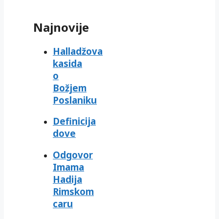
Najnovije
Halladžova
kasida
o
Božjem
Poslaniku
Definicija
dove
Odgovor
Imama
Hadija
Rimskom
caru