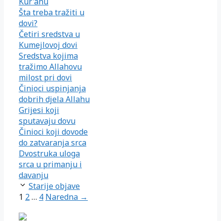
Kur'anu
Šta treba tražiti u
dovi?
Četiri sredstva u
Kumejlovoj dovi
Sredstva kojima
tražimo Allahovu
milost pri dovi
Činioci uspinjanja
dobrih djela Allahu
Grijesi koji
sputavaju dovu
Činioci koji dovode
do zatvaranja srca
Dvostruka uloga
srca u primanju i
davanju
Starije objave
Page
Page
Page
1
2
…
4
Naredna →