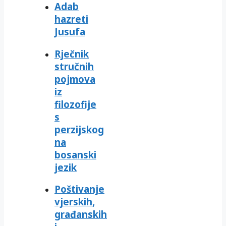
Adab
hazreti
Jusufa
Rječnik
stručnih
pojmova
iz
filozofije
s
perzijskog
na
bosanski
jezik
Poštivanje
vjerskih,
građanskih