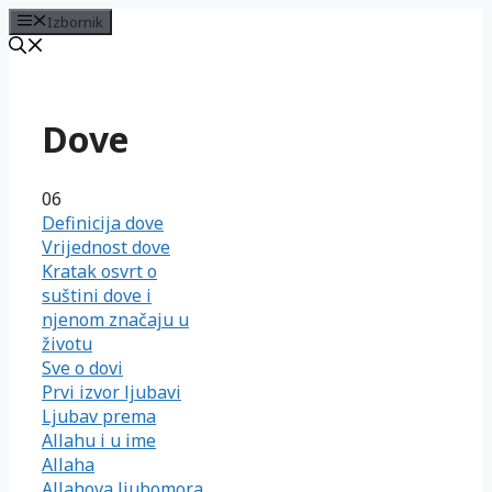
Izbornik
Preskoči
na
sadržaj
Dove
06
Definicija dove
Vrijednost dove
Kratak osvrt o
suštini dove i
njenom značaju u
životu
Sve o dovi
Prvi izvor ljubavi
Ljubav prema
Allahu i u ime
Allaha
Allahova ljubomora