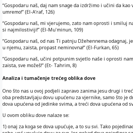
“Gospodaru naš, daj nam snage da izdržimo i učini da kao v
umremo!” (El-A‘raf, 126)
“Gospodaru naš, mi vjerujemo, zato nam oprosti i smiluj na
si najmilostiviji!” (El-Mu'minun, 109)
“Gospodaru naš, od nas Ti patnju Džehennema odagnaj, jer
u njemu, zaista, propast neminovna!” (El-Furkan, 65)
“Gospodaru naš, učini potpunim svjetlo naše i oprosti nam 
zaista, sve možeš!” (Et- Tahrim, 8)
Analiza i tumačenje trećeg oblika dove
Ono što nas u ovoj podjeli zapravo zanima jesu drugi i treći
oba predstavljaju dovu upućenu za vjernike, samo što je d
dova upućena od jedinke svima, a treći dova upućena od sv
U ovom obliku dove nalaze se:
1) onaj za koga se dova upućuje, a to su svi. Tako pojedina