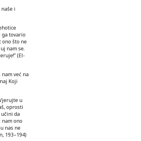
 naše i
ehotice
 ga tovario
t ono što ne
luj nam se.
ruje!” (El-
i nam već na
naj Koji
Vjerujte u
š, oprosti
 učini da
j nam ono
nu nas ne
an, 193–194)