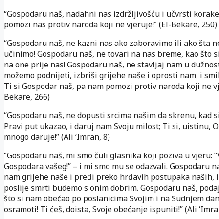
“Gospodaru naš, nadahni nas izdržljivošću i učvrsti korake
pomozi nas protiv naroda koji ne vjeruje!” (El-Bekare, 250)
“Gospodaru naš, ne kazni nas ako zaboravimo ili ako šta n
učinimo! Gospodaru naš, ne tovari na nas breme, kao što si
na one prije nas! Gospodaru naš, ne stavljaj nam u dužnos
možemo podnijeti, izbriši grijehe naše i oprosti nam, i smi
Ti si Gospodar naš, pa nam pomozi protiv naroda koji ne vje
Bekare, 266)
“Gospodaru naš, ne dopusti srcima našim da skrenu, kad s
Pravi put ukazao, i daruj nam Svoju milost; Ti si, uistinu, O
mnogo daruje!” (Ali ‘Imran, 8)
“Gospodaru naš, mi smo čuli glasnika koji poziva u vjeru: “
Gospodara vašeg!” – i mi smo mu se odazvali. Gospodaru na
nam grijehe naše i pređi preko hrđavih postupaka naših, i
poslije smrti budemo s onim dobrim. Gospodaru naš, poda
što si nam obećao po poslanicima Svojim i na Sudnjem da
osramoti! Ti ćeš, doista, Svoje obećanje ispuniti!” (Ali ‘Imr