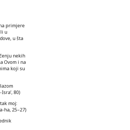
 na primjere
li u
dove, u šta
ačenju nekih
 na Ovom i na
ima koji su
zlazom
Isra’, 80)
tak moj:
Ta-ha, 25–27)
jednik