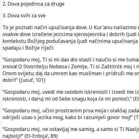
2. Dova pojedinca za druge
3. Dova svih za sve
To je poznati način upućivanja dove. U Kur'anu nailazimo
ovakve dove izrečene jezicima vjerovjesnika i dobrih ljudi i
kontekstu Božijeg podučavanja ljudi načinima upućivanja 
spadaju i Božije riječi:
“Gospodaru moj, Ti si mi dao dio vlasti i naučio si me tum
snova! O Stvoritelju Nebesa i Zemlje, Ti si Zaštitnik moj i
Onom svijetu; daj da umrem kao musliman i pridruži me on
dobri!” (Jusuf, 101)
“Gospodaru moj, uvedi me uvodom iskrenosti i izvedi me i
iskrenosti, i daruj mi od Sebe snagu koja će mi pomoći.” (El-
“Gospodaru moj, učini prostranim prsa moja i olakšaj zada
odriješi uzao s jezika mog, kako bi razumjeli govor moj!” (
“Gospodaru moj, ne ostavljaj me samog, a samo si Ti Nasl
najbolji!” (El-Enbija’, 89)