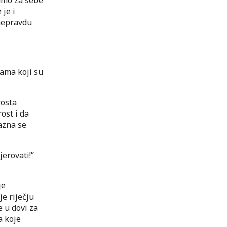
samo za sebe
 je i
nepravdu
vama koji su
rosta
ost i da
azna se
erovati!”
je
je riječju
 u dovi za
a koje