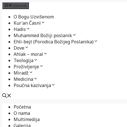
Izbornik
O Bogu Uzvišenom
Kur'an Časni
Hadis
Muhammed Božiji poslanik
Ehli-bejt (Porodica Božijeg Poslanika)
Dove
Ahlak – moral
Teologija
Proživljenje
Miradž
Medicina
Poučna kazivanja
Preskoči
Početna
na
O nama
sadržaj
Multimedija
Galerija