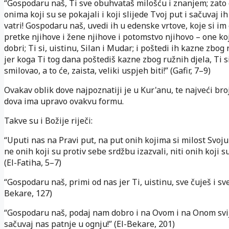
“Gospodaru naš, Ti sve obuhvataš milošću i znanjem; zato 
onima koji su se pokajali i koji slijede Tvoj put i sačuvaj i
vatri! Gospodaru naš, uvedi ih u edenske vrtove, koje si im 
pretke njihove i žene njihove i potomstvo njihovo – one koj
dobri; Ti si, uistinu, Silan i Mudar; i poštedi ih kazne zbog 
jer koga Ti tog dana poštediš kazne zbog ružnih djela, Ti s
smilovao, a to će, zaista, veliki uspjeh biti!” (Gafir, 7–9)
Ovakav oblik dove najpoznatiji je u Kur'anu, te najveći bro
dova ima upravo ovakvu formu.
Takve su i Božije riječi:
“Uputi nas na Pravi put, na put onih kojima si milost Svoju
ne onih koji su protiv sebe srdžbu izazvali, niti onih koji su
(El-Fatiha, 5–7)
“Gospodaru naš, primi od nas jer Ti, uistinu, sve čuješ i sve
Bekare, 127)
“Gospodaru naš, podaj nam dobro i na Ovom i na Onom svij
sačuvaj nas patnje u ognju!” (El-Bekare, 201)