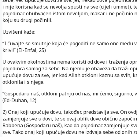
sebe, već upućuje dovu za sve. Jer, nekad dova pojedinca 
i nije korisna kad se nevolja spusti na sve (cijeli ummet), te
pojedinac obuhvaćen istom nevoljom, makar i ne počinio 
koju su drugi počinili.
Uzvišeni kaže:
“I čuvajte se smutnje koja će pogoditi ne samo one među 
krivi!” (El-Enfal, 25)
U ovakvim okolnostima nema koristi od dove i traženja op
pojedinca samog za sebe. Na njemu je obaveza da traži opr
upućuje dovu za sve, jer kad Allah otkloni kaznu sa svih, k
otklonila i s njega.
“Gospodaru naš, otkloni patnju od nas, mi ćemo, sigurno, vj
(Ed-Duhan, 12)
2) Onaj koji upućuje dovu, također, predstavlja sve. On ovd
zamjenjuje sve u dovi, te se ovaj oblik dove obično započin
Rabbena (Gospodaru naš), kao da pojedinac zamjenjuje sve
sve. Tako onaj koji upućuje dovu ne izdvaja sebe od onih z