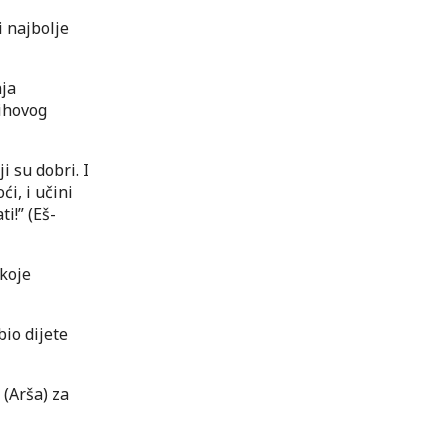
i najbolje
nja
jihovog
 su dobri. I
i, i učini
i!” (Eš-
 koje
bio dijete
 (Arša) za