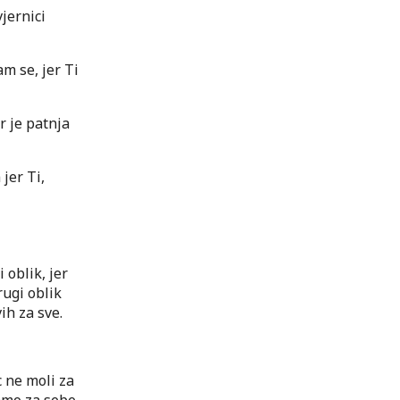
jernici
m se, jer Ti
 je patnja
jer Ti,
 oblik, jer
rugi oblik
ih za sve.
c ne moli za