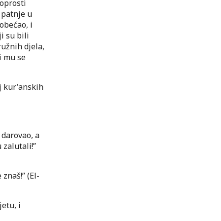
oprosti
h patnje u
obećao, i
i su bili
ružnih djela,
i mu se
j kur'anskih
 darovao, a
 zalutali!”
 znaš!” (El-
etu, i