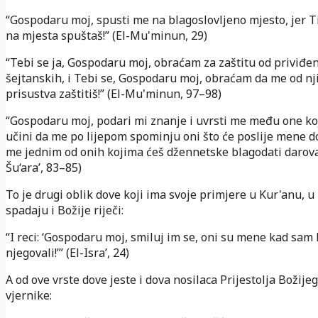
“Gospodaru moj, spusti me na blagoslovljeno mjesto, jer T
na mjesta spuštaš!” (El-Mu'minun, 29)
“Tebi se ja, Gospodaru moj, obraćam za zaštitu od priviđe
šejtanskih, i Tebi se, Gospodaru moj, obraćam da me od n
prisustva zaštitiš!” (El-Mu'minun, 97–98)
“Gospodaru moj, podari mi znanje i uvrsti me među one koji
učini da me po lijepom spominju oni što će poslije mene doć
me jednim od onih kojima ćeš džennetske blagodati darovat
Šu‘ara’, 83–85)
To je drugi oblik dove koji ima svoje primjere u Kur'anu, u
spadaju i Božije riječi:
“I reci: ‘Gospodaru moj, smiluj im se, oni su mene kad sam 
njegovali!’” (El-Isra’, 24)
A od ove vrste dove jeste i dova nosilaca Prijestolja Božijeg
vjernike: