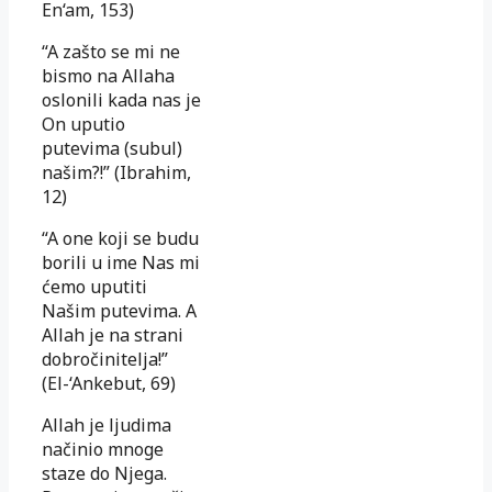
En‘am, 153)
“A zašto se mi ne
bismo na Allaha
oslonili kada nas je
On uputio
putevima (subul)
našim?!” (Ibrahim,
12)
“A one koji se budu
borili u ime Nas mi
ćemo uputiti
Našim putevima. A
Allah je na strani
dobročinitelja!”
(El-‘Ankebut, 69)
Allah je ljudima
načinio mnoge
staze do Njega.