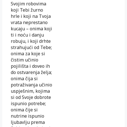
Svojim robovima
koji Tebi žurno
hrle i koji na Tvoja
vrata neprestano
kucaju – onima koji
ti i noću i danju
robuju, i koji drhte
strahujući od Tebe;
onima za koje si
čistim učinio
pojilišta i doveo ih
do ostvarenja želja;
onima čija si
potraživanja učinio
uspješnim, kojima
si od Svoje dobrote
ispunio potrebe;
onima čije si
nutrine ispunio
ljubavlju prema