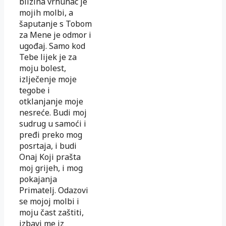
blizina vrhunac je
mojih molbi, a
šaputanje s Tobom
za Mene je odmor i
ugođaj. Samo kod
Tebe lijek je za
moju bolest,
izlječenje moje
tegobe i
otklanjanje moje
nesreće. Budi moj
sudrug u samoći i
pređi preko mog
posrtaja, i budi
Onaj Koji prašta
moj grijeh, i mog
pokajanja
Primatelj. Odazovi
se mojoj molbi i
moju čast zaštiti,
izbavi me iz