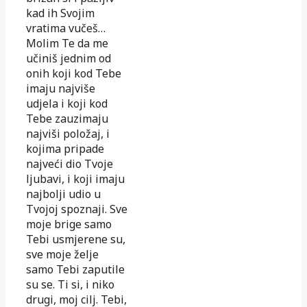
kad ih Svojim
vratima vučeš…
Molim Te da me
učiniš jednim od
onih koji kod Tebe
imaju najviše
udjela i koji kod
Tebe zauzimaju
najviši položaj, i
kojima pripade
najveći dio Tvoje
ljubavi, i koji imaju
najbolji udio u
Tvojoj spoznaji. Sve
moje brige samo
Tebi usmjerene su,
sve moje želje
samo Tebi zaputile
su se. Ti si, i niko
drugi, moj cilj. Tebi,