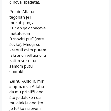
činova (ibadeta).
Put do Allaha
tegoban je i
mukotrpan, a
Kur'an ga označava
metaforom
“trnoviti put” (zate
ševke). Mnogi su
krenuli ovim putem
iskreno i odlučno, a
zatim su se na
samom putu
spotakli.
Zejnul-Abidin, mir
s njim, moli Allaha
da mu približi ono
što je daleko i da
mu olakša ono što
je teško na ovom