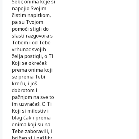
Sebi; onima koje si
napojio Svojim
čistim napitkom,
pa su Tvojom
pomoći stigli do
slasti razgovora s
Tobom i od Tebe
vrhunac svojih
želja postigli, o Ti
Koji se okrećeš
prema onima koji
se prema Tebi
kreću, i još
dobrotom i
pažnjom na sve to
im uzvraćaš. O Ti
Koji si milostiv i
blag čak i prema
onima koji su na
Tebe zaboravili, i
brižan si i pažljiv