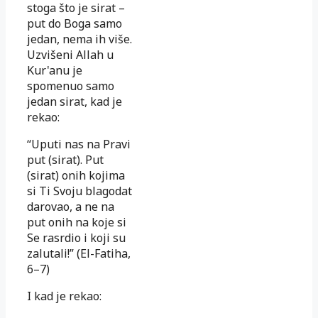
stoga što je sirat –
put do Boga samo
jedan, nema ih više.
Uzvišeni Allah u
Kur'anu je
spomenuo samo
jedan sirat, kad je
rekao:
“Uputi nas na Pravi
put (sirat). Put
(sirat) onih kojima
si Ti Svoju blagodat
darovao, a ne na
put onih na koje si
Se rasrdio i koji su
zalutali!” (El-Fatiha,
6–7)
I kad je rekao: