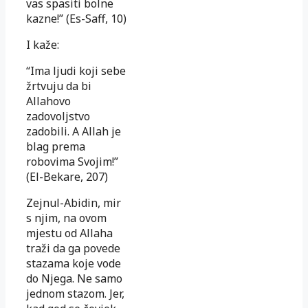
vas spasiti bolne
kazne!” (Es-Saff, 10)
I kaže:
“Ima ljudi koji sebe
žrtvuju da bi
Allahovo
zadovoljstvo
zadobili. A Allah je
blag prema
robovima Svojim!”
(El-Bekare, 207)
Zejnul-Abidin, mir
s njim, na ovom
mjestu od Allaha
traži da ga povede
stazama koje vode
do Njega. Ne samo
jednom stazom. Jer,