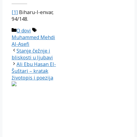
[1]
Biharu-l-envar,
94/148.
Kategorije
Oznake
O dovi
Muhammed Mehdi
Al-Asefi
Stanje čežnje i
bliskosti u ljubavi
Ali Ebu Hasan El-
Šuštari – kratak
životopis i poezija