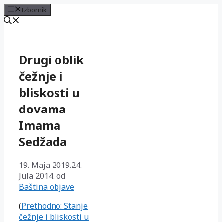
Izbornik
Preskoči
na
sadržaj
Drugi oblik
čežnje i
bliskosti u
dovama
Imama
Sedžada
19. Maja 2019.
24.
Jula 2014.
od
Baština objave
(
Prethodno: Stanje
čežnje i bliskosti u