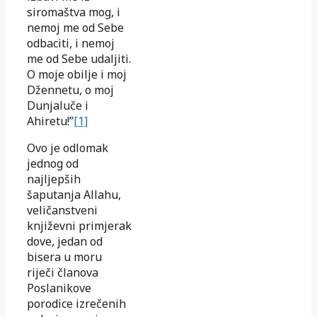
siromaštva mog, i
nemoj me od Sebe
odbaciti, i nemoj
me od Sebe udaljiti.
O moje obilje i moj
Džennetu, o moj
Dunjaluče i
Ahiretu!”
[1]
Ovo je odlomak
jednog od
najljepših
šaputanja Allahu,
veličanstveni
književni primjerak
dove, jedan od
bisera u moru
riječi članova
Poslanikove
porodice izrečenih