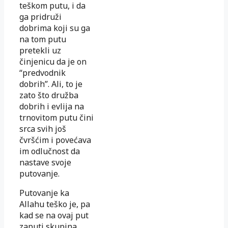
teškom putu, i da
ga pridruži
dobrima koji su ga
na tom putu
pretekli uz
činjenicu da je on
“predvodnik
dobrih”. Ali, to je
zato što družba
dobrih i evlija na
trnovitom putu čini
srca svih još
čvršćim i povećava
im odlučnost da
nastave svoje
putovanje.
Putovanje ka
Allahu teško je, pa
kad se na ovaj put
zaputi skupina