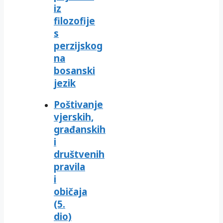
iz
filozofije
s
perzijskog
na
bosanski
jezik
Poštivanje
vjerskih,
građanskih
i
društvenih
pravila
i
običaja
(5.
dio)