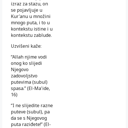
izraz za stazu, on
se pojavljuje u
Kur'anu u množini
mnogo puta, i to u
kontekstu istine i u
kontekstu zablude.
Uzvišeni kaže:
“Allah njime vodi
onog ko slijedi
Njegovo
zadovoljstvo
putevima (subul)
spasa.” (El-Ma'ide,
16)
“I ne slijedite razne
puteve (subul), pa
da se s Njegovog
puta raziđete!” (El-