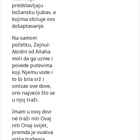
predstavljaju
božansku ljubav, a
kojima obiluje ovo
došaptavanje.
Na samom
početku, Zejnul-
Abidin od Allaha
moli da ga uzme i
povede putevima
koji Njemu vode i
to bi bila srž i
smisao ove dove,
ono najveće što se
u njoj traži.
Imam u ovoj dovi
ne traži niti Ovaj
niti Onaj svijet,
premda je ovakva
vrsta traženja