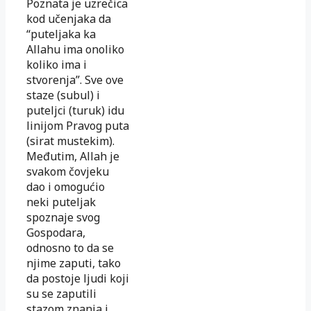
Poznata je uzrečica
kod učenjaka da
“puteljaka ka
Allahu ima onoliko
koliko ima i
stvorenja”. Sve ove
staze (subul) i
puteljci (turuk) idu
linijom Pravog puta
(sirat mustekim).
Međutim, Allah je
svakom čovjeku
dao i omogućio
neki puteljak
spoznaje svog
Gospodara,
odnosno to da se
njime zaputi, tako
da postoje ljudi koji
su se zaputili
stazom znanja i