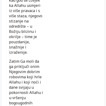
kad god se čovjek
ka Allahu usmjeri
iz više pravaca i s
više staza, njegovo
stizanje na
odredište – u
Božiju blizinu i
okrilje – time je
pouzdanije,
snažnije i
izraženije.
Zatim Ga moli da
ga priključi onim
Njegovim dobrim
robovima koji hrle
Allahu i koji noći i
dane svijaju u
pokornosti Allahu i
u vršenju
bogougodnih