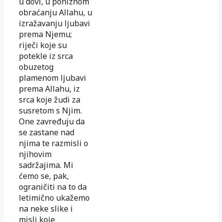
u dovi, u poniznom
obraćanju Allahu, u
izražavanju ljubavi
prema Njemu;
riječi koje su
potekle iz srca
obuzetog
plamenom ljubavi
prema Allahu, iz
srca koje žudi za
susretom s Njim.
One zavređuju da
se zastane nad
njima te razmisli o
njihovim
sadržajima. Mi
ćemo se, pak,
ograničiti na to da
letimično ukažemo
na neke slike i
misli koje