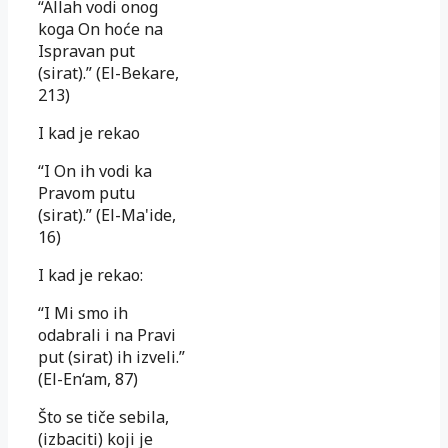
“Allah vodi onog
koga On hoće na
Ispravan put
(sirat).” (El-Bekare,
213)
I kad je rekao
“I On ih vodi ka
Pravom putu
(sirat).” (El-Ma'ide,
16)
I kad je rekao:
“I Mi smo ih
odabrali i na Pravi
put (sirat) ih izveli.”
(El-En‘am, 87)
Što se tiče sebila,
(izbaciti) koji je