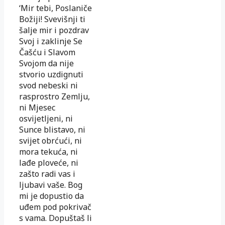
‘Mir tebi, Poslaniče
Božiji! Svevišnji ti
šalje mir i pozdrav
Svoj i zaklinje Se
Čašću i Slavom
Svojom da nije
stvorio uzdignuti
svod nebeski ni
rasprostro Zemlju,
ni Mjesec
osvijetljeni, ni
Sunce blistavo, ni
svijet obrćući, ni
mora tekuća, ni
lađe ploveće, ni
zašto radi vas i
ljubavi vaše. Bog
mi je dopustio da
uđem pod pokrivač
s vama. Dopuštaš li