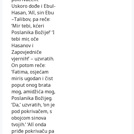
Uskoro dođe i Ebul-
Hasan, ‘Alî, sin Ebu
–Talibov, pa reče:
‘Mir tebi, kćeri
Poslanika Božije!’ ‘I
tebi mir, oče
Hasanov i
Zapovjedniče
vjernih!’ – uzvratih.
On potom reče:
‘Fatima, osjećam
miris ugodan i čist
poput onog brata
mog, amidžića mog,
Poslanika Božijeg.
‘Da,’ uzvratih, ‘on je
pod pokrivačem, s
obojcom sinova
tvojih.’ ‘Alî onda
priđe pokrivaču pa