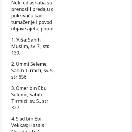
Neki od ashaba su
prenosili predaju o
pokrivaču kao
tumačenje i povod
objave ajeta, poput:
1. ‘Aiša; Sahih
Muslim, sv. 7., str.
130.
2. Ummi Seleme;
Sahih Tirmizi, sv. 5.,
str. 656.
3. Omer bin Ebu
Seleme; Sahih
Tirmizi, sv. 5., str.
327.
4. S'ad bin Ebi
Vekkas; Hasais
Nisaija, str. 4.