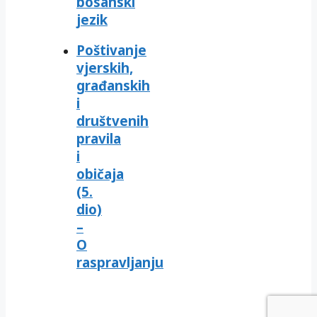
bosanski
jezik
Poštivanje
vjerskih,
građanskih
i
društvenih
pravila
i
običaja
(5.
dio)
–
O
raspravljanju