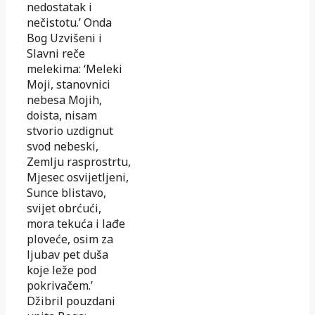
nedostatak i
nečistotu.’ Onda
Bog Uzvišeni i
Slavni reče
melekima: ‘Meleki
Moji, stanovnici
nebesa Mojih,
doista, nisam
stvorio uzdignut
svod nebeski,
Zemlju rasprostrtu,
Mjesec osvijetljeni,
Sunce blistavo,
svijet obrćući,
mora tekuća i lađe
ploveće, osim za
ljubav pet duša
koje leže pod
pokrivačem.’
Džibril pouzdani