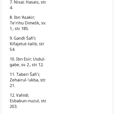
7. Nisai; Hasais, str.
4.
8. Ibn ‘Asakir;
Te'rihu Dimešk, sv.
1., str. 185.
9. Ganđi Šafi‘i;
Kifajetut-talib, str
54.
10. Ibn Esir; Usdul-
gabe, sv. 2., str. 12.
11. Taberi Šafi'i;
Zehairul-‘ukba, str.
21.
12. Vahidi;
Esbabun-nuzul, str.
203.