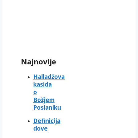
Najnovije
Halladžova
kasida
o
Božjem
Poslaniku
Definicija
dove