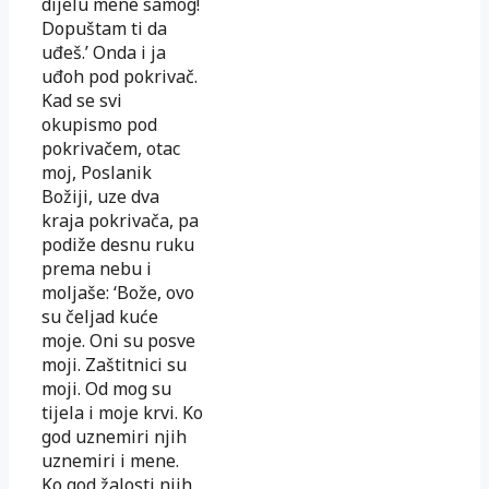
dijelu mene samog!
Dopuštam ti da
uđeš.’ Onda i ja
uđoh pod pokrivač.
Kad se svi
okupismo pod
pokrivačem, otac
moj, Poslanik
Božiji, uze dva
kraja pokrivača, pa
podiže desnu ruku
prema nebu i
moljaše: ‘Bože, ovo
su čeljad kuće
moje. Oni su posve
moji. Zaštitnici su
moji. Od mog su
tijela i moje krvi. Ko
god uznemiri njih
uznemiri i mene.
Ko god žalosti njih