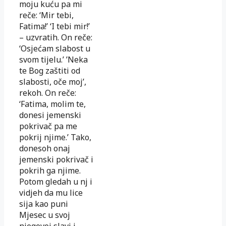
moju kuću pa mi
reče: ‘Mir tebi,
Fatima!’ ‘I tebi mir!’
– uzvratih. On reče:
‘Osjećam slabost u
svom tijelu.’ ’Neka
te Bog zaštiti od
slabosti, oče moj’,
rekoh. On reče:
‘Fatima, molim te,
donesi jemenski
pokrivač pa me
pokrij njime.’ Tako,
donesoh onaj
jemenski pokrivač i
pokrih ga njime.
Potom gledah u nj i
vidjeh da mu lice
sija kao puni
Mjesec u svoj
njegovoj slavi i