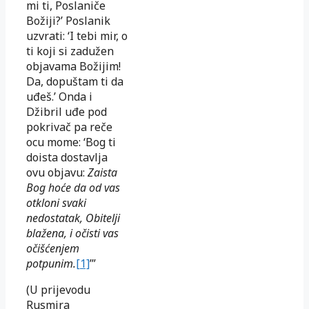
mi ti, Poslaniče
Božiji?’ Poslanik
uzvrati: ‘I tebi mir, o
ti koji si zadužen
objavama Božijim!
Da, dopuštam ti da
uđeš.’ Onda i
Džibril uđe pod
pokrivač pa reče
ocu mome: ‘Bog ti
doista dostavlja
ovu objavu:
Zaista
Bog hoće da od vas
otkloni svaki
nedostatak, Obitelji
blažena, i očisti vas
očišćenjem
potpunim.
[1]
’”
(U prijevodu
Rusmira