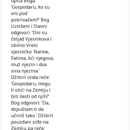
upita Boga:
‘Gospodaru, ko su
oni pod
pokrivačem?’ Bog
Uzvišeni i Slavni
odgovori: ‘Oni su
čeljad Vjesnikova i
obilno Vrelo
vjesničko. Naime,
Fatima, kći njegova,
muž njezin i dva
sina njezina.’
Džibril onda reče:
‘Gospodaru, mogu
li otići na Zemlju i
biti šesti od njih?’
Bog odgovori: ‘Da,
dopuštam ti da
učiniš tako.’ Džibril
pouzdani siđe na
Zemlju pa reče: