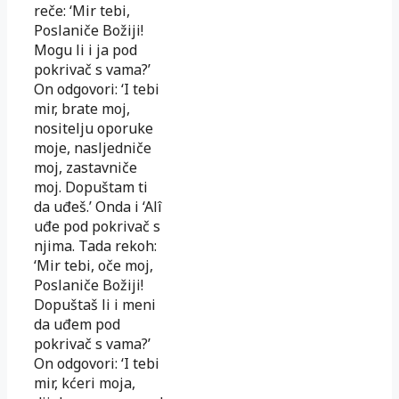
reče: ‘Mir tebi,
Poslaniče Božiji!
Mogu li i ja pod
pokrivač s vama?’
On odgovori: ‘I tebi
mir, brate moj,
nositelju oporuke
moje, nasljedniče
moj, zastavniče
moj. Dopuštam ti
da uđeš.’ Onda i ‘Alî
uđe pod pokrivač s
njima. Tada rekoh:
‘Mir tebi, oče moj,
Poslaniče Božiji!
Dopuštaš li i meni
da uđem pod
pokrivač s vama?’
On odgovori: ‘I tebi
mir, kćeri moja,