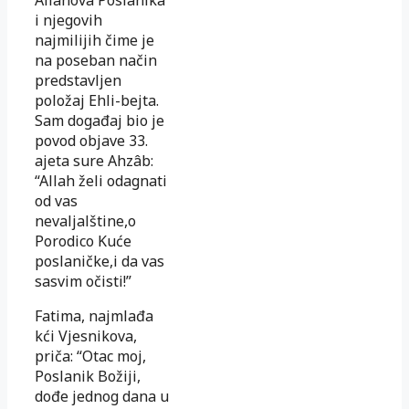
i njegovih
najmilijih čime je
na poseban način
predstavljen
položaj Ehli-bejta.
Sam događaj bio je
povod objave 33.
ajeta sure Ahzâb:
“Allah želi odagnati
od vas
nevaljalštine,o
Porodico Kuće
poslaničke,i da vas
sasvim očisti!”
Fatima, najmlađa
kći Vjesnikova,
priča: “Otac moj,
Poslanik Božiji,
dođe jednog dana u