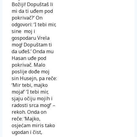
Božiji! Dopuštaš li
mi da ti uđem pod
pokrivač?’ On
odgovori: ‘I tebi mir,
sine moj i
gospodaru Vrela
mog! Dopuštam ti
da uđeš.’ Onda mu
Hasan uđe pod
pokrivač. Malo
poslije dođe moj
sin Husejn, pa reče:
‘Mir tebi, majko
moja!’ ‘I tebi mir,
sjaju očiju mojih i
radosti srca mog!’ –
rekoh. Onda on
reče: ‘Majko,
osjećam miris tako
ugodan i čist,