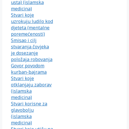
usta) (islamska
medicina)
Stvari koje
uzrokuju ludilo kod
djeteta (mentalne
poremećenosti)
Smisao i cilj
stvaranja čovjeka
je dosezanje
položaja robovanja
Govor povodom
kurban-bajrama
Stvari koje
otklanjaju zaborav
(islamska
medicina)
Stvari korisne za
glavobolju
(islamska
medicina)
Stvari koje utiču na