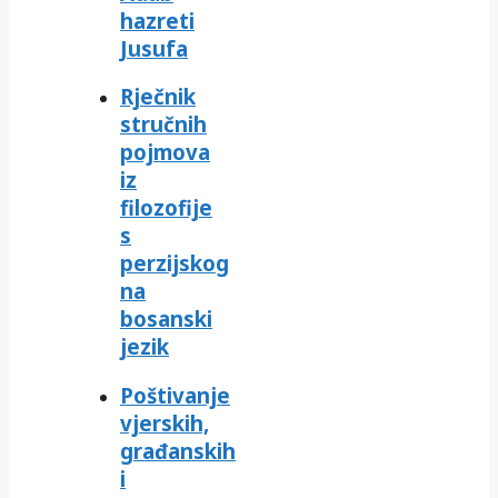
hazreti
Jusufa
Rječnik
stručnih
pojmova
iz
filozofije
s
perzijskog
na
bosanski
jezik
Poštivanje
vjerskih,
građanskih
i