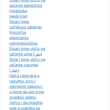
jačanje pamćenja
(islamska
medicina)
Stvari koje
uzrokuju zaborav
Filozofija
okončanja
vjerovjesništva
Stvari koje utiču na
jačanje uma (ذهن)
Stvari koje utiču na
jačanje razuma
(عقل)
Opća rasprava o
razumu, srcu i
vjerskom zakonu i
o tome da sve troje
svjedoči jednu
zbilju i da nijedno
nije u sukobu sa