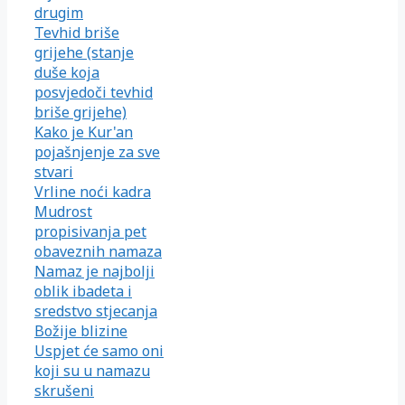
drugim
Tevhid briše
grijehe (stanje
duše koja
posvjedoči tevhid
briše grijehe)
Kako je Kur'an
pojašnjenje za sve
stvari
Vrline noći kadra
Mudrost
propisivanja pet
obaveznih namaza
Namaz je najbolji
oblik ibadeta i
sredstvo stjecanja
Božije blizine
Uspjet će samo oni
koji su u namazu
skrušeni