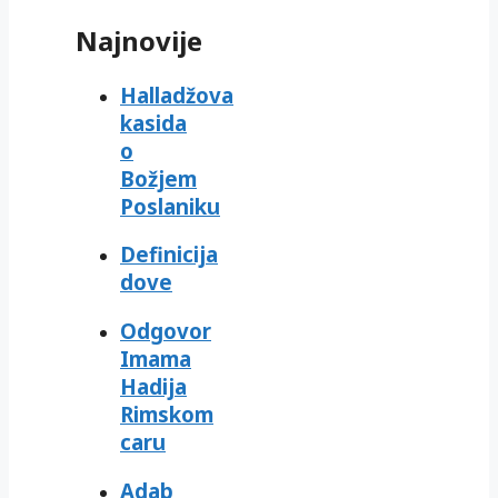
Najnovije
Halladžova
kasida
o
Božjem
Poslaniku
Definicija
dove
Odgovor
Imama
Hadija
Rimskom
caru
Adab