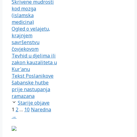
Skrivene mudrosti
kod mozga
(islamska
medicina)
Ogled o velajetu,
krajnjem
savršenstvu
čovjekovom
Tevhid u djelima ili
zakon kauzaliteta u
Kur'anu
Tekst Poslanikove
šabanske hutbe
prije nastupanja
ramazana
Starije objave
Page
Page
Page
1
2
…
10
Naredna
→