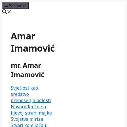
Izbornik
Preskoči
na
sadržaj
Amar
Imamović
mr. Amar
Imamović
Svjetlost kao
sredstvo
prenošenja bolesti
Novorođenče na
lijevoj strani majke
Svojstva mirisa
Stvari koje jačaju