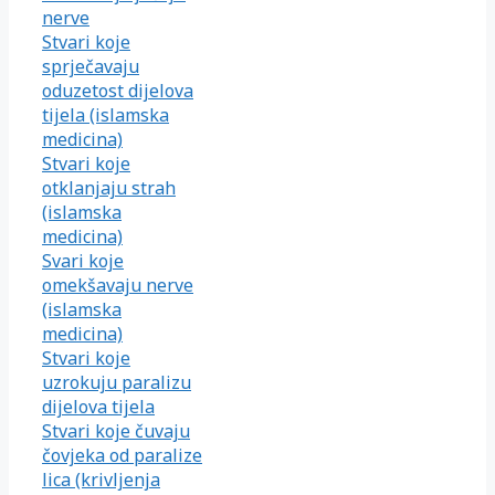
nerve
Stvari koje
sprječavaju
oduzetost dijelova
tijela (islamska
medicina)
Stvari koje
otklanjaju strah
(islamska
medicina)
Svari koje
omekšavaju nerve
(islamska
medicina)
Stvari koje
uzrokuju paralizu
dijelova tijela
Stvari koje čuvaju
čovjeka od paralize
lica (krivljenja