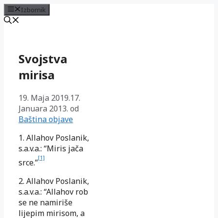
Izbornik
Preskoči
na
sadržaj
Svojstva
mirisa
19. Maja 2019.
17.
Januara 2013.
od
Baština objave
1. Allahov Poslanik,
s.a.v.a.: “Miris jača
[1]
srce.”
2. Allahov Poslanik,
s.a.v.a.: “Allahov rob
se ne namiriše
lijepim mirisom, a