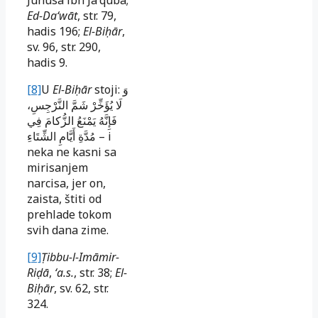
Jūnusa ibn Jaʻqūba;
Ed-Daʻwāt
, str. 79,
hadis 196;
El-Biḥār
,
sv. 96, str. 290,
hadis 9.
[8]
U
El-Biḥār
stoji:
وَ
لَا يُؤَخِّرْ شَمَّ النَّرْجِسِ،
فَإِنَّهُ يَمْنَعُ الزُّكامَ فِي
مُدَّةِ أَيَّامِ الشِّتَاءِ
– i
neka ne kasni sa
mirisanjem
narcisa, jer on,
zaista, štiti od
prehlade tokom
svih dana zime.
[9]
Ṭibbu-l-Imāmir-
Riḍā
,
ʻa.s.
, str. 38;
El-
Biḥār
, sv. 62, str.
324.