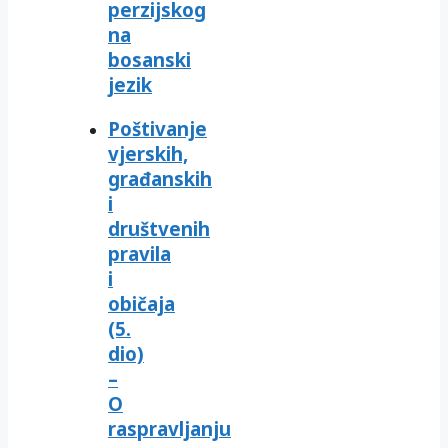
perzijskog
na
bosanski
jezik
Poštivanje
vjerskih,
građanskih
i
društvenih
pravila
i
običaja
(5.
dio)
–
O
raspravljanju