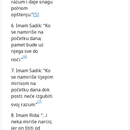
razum i daje snagu
polnom
opštenju.”
[5]
6. Imam Sadik: “Ko
se namiriše na
početku dana;
pamet bude uz
njega sve do
[6]
noći.”
7. Imam Sadik: “Ko
se namiriše lijepim
mirisom na
početku dana dok
posti; neće izgubiti
[7]
svoj razum.”
8. Imam Rida: “…i
neka miriše narcis;
jer on štiti od