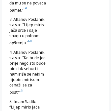
da mu se ne poveća
[2]
pamet.”
3. Allahov Poslanik,
s.a.v.a.: “Lijep miris
jača srce i daje
snagu u polnom
[3]
opštenju.”
4. Allahov Poslanik,
s.a.v.a.: “Ko bude jeo
prije nego što bude
pio dok sehuri i
namiriše se nekim
lijepim mirisom;
osnaži se za
[4]
post.”
5. Imam Sadik:
“Lijep miris jača