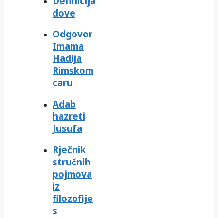
Definicija
dove
Odgovor
Imama
Hadija
Rimskom
caru
Adab
hazreti
Jusufa
Rječnik
stručnih
pojmova
iz
filozofije
s