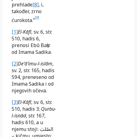
prehlade
[8]
, i,
također, zrno
[9]
ćurokota.”
[1]
El-Kāfī
, sv. 6, str.
510, hadis 6,
prenosi Ebū Baṣīr
od Imama Sadika.
[2]
Deʻāʼimu-l-islām
,
sv. 2, str. 165, hadis
594, preneseno od
Imama Sadika i od
njegovih očeva.
[3]
El-Kāfī
, sv. 6, str.
510, hadis 3;
Qurbu-
l-isnād
, str. 167,
hadis 610, a u
njemu stoji:
الصّلبَ
– kičmu, umjesto: