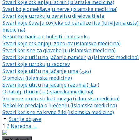
Stvari koje otklanjaju strah (islamska medicina)
Svari koje omekšavaju nerve (islamska medicina)
Stvari koje uzrokuju paralizu dijelova tijela
Stvari koje čuvaju čovjeka od paralize lica (krivljenja usta)
medicina)
Nekoliko hadisa o bolesti i bolesniku
Stvari koje otklanjaju zaborav (islamska medicina)
Stvari korisne za glavobolju (islamska medicina)
Stvari koje utiču na jačanje pamćenja (islamska medicina)
Stvari koje uzrokuju zaborav
Stvari koje utiču na jačanje uma (ذهن)
O smokvi (islamska medicina)
Stvari koje utiču na jačanje razuma (عقل)
O datulji (hurmi) – (islamska medicina)
Skrivene mudrosti kod mozga (islamska medicina)
Nekoliko predaja o liječenju (islamska medicina)
Stvari korisne za krvne žile (islamska medicina)
Starije objave
Page
Page
1
2
Naredna →
Izbornik