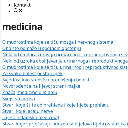
Kontakt
medicina
O mudrostima koje se tiču mozga i nervnog sistema
Ono što pomaže u spolnom opštenju
Neki od činilaca zdravlja urinarnoga i reproduktivnoga si
Neki od uzroka obolijevanja urinarnoga i reproduktivnoga
O mudrostima koje se tiču urinarnog i reproduktivnog sis
Za svaku bolest postoji lijek
Svjetlost kao sredstvo prenošenja bolesti
Novorođenče na lijevoj strani majke
Značaj medicine u islamu
Svojstva mirisa
Stvari koje štite od prehlade i koje liječe prehladu
Stvari koje jačaju nerve
Dijeta (islamska medicina)
Stvari koje sprječavaju oduzetost dijelova tijela (islamska