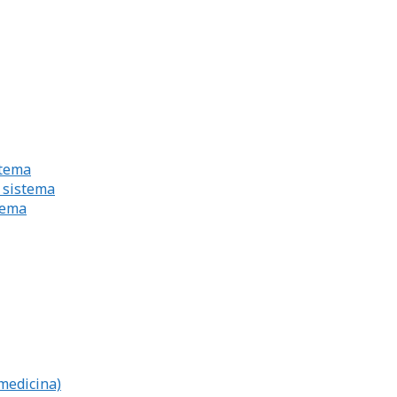
stema
 sistema
tema
 medicina)