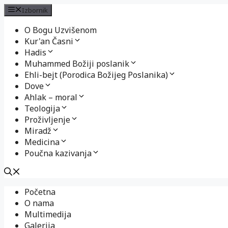
Izbornik
O Bogu Uzvišenom
Kur'an Časni
Hadis
Muhammed Božiji poslanik
Ehli-bejt (Porodica Božijeg Poslanika)
Dove
Ahlak – moral
Teologija
Proživljenje
Miradž
Medicina
Poučna kazivanja
Preskoči
Početna
na
O nama
sadržaj
Multimedija
Galerija