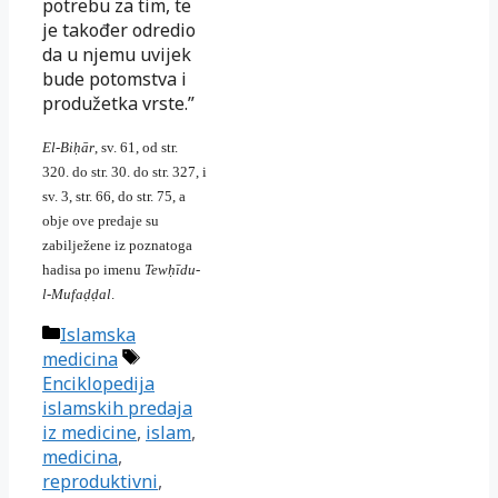
potrebu za tim, te
je također odredio
da u njemu uvijek
bude potomstva i
produžetka vrste.”
El-Biḥār
, sv. 61, od str.
320. do str. 30. do str. 327, i
sv. 3, str. 66, do str. 75, a
obje ove predaje su
zabilježene iz poznatoga
hadisa po imenu
Tewḥīdu-
l-Mufaḍḍal
.
Kategorije
Islamska
Oznake
medicina
Enciklopedija
islamskih predaja
iz medicine
,
islam
,
medicina
,
reproduktivni
,