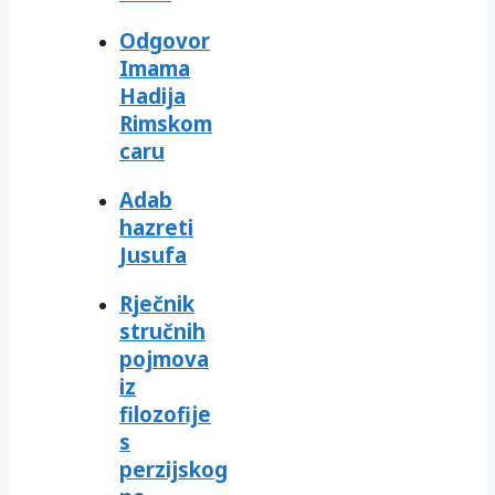
Odgovor
Imama
Hadija
Rimskom
caru
Adab
hazreti
Jusufa
Rječnik
stručnih
pojmova
iz
filozofije
s
perzijskog