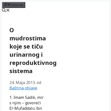
Izbornik
Preskoči
na
sadržaj
O
mudrostima
koje se tiču
urinarnog i
reproduktivnog
sistema
24. Maja 2013.
od
Baština objave
1. Imam Sadik, mir
s njim – govoreći
El-Mufaddalu ibn