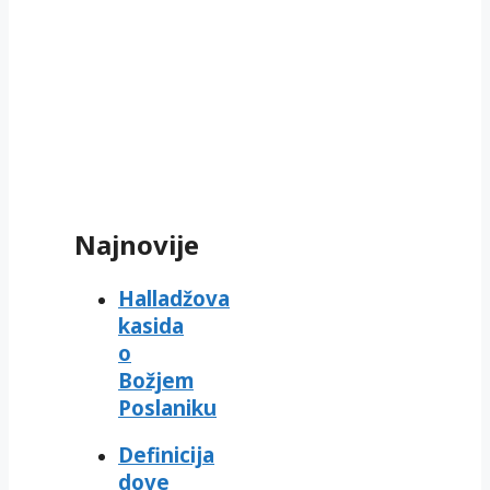
Najnovije
Halladžova
kasida
o
Božjem
Poslaniku
Definicija
dove