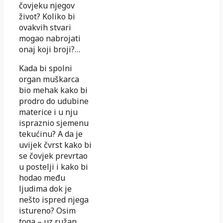
čovjeku njegov
život? Koliko bi
ovakvih stvari
mogao nabrojati
onaj koji broji?…
Kada bi spolni
organ muškarca
bio mehak kako bi
prodro do udubine
materice i u nju
ispraznio sjemenu
tekućinu? A da je
uvijek čvrst kako bi
se čovjek prevrtao
u postelji i kako bi
hodao među
ljudima dok je
nešto ispred njega
istureno? Osim
toga – uz ružan