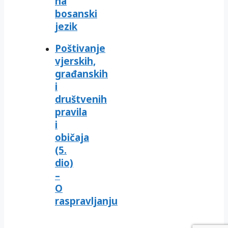
na
bosanski
jezik
Poštivanje
vjerskih,
građanskih
i
društvenih
pravila
i
običaja
(5.
dio)
–
O
raspravljanju