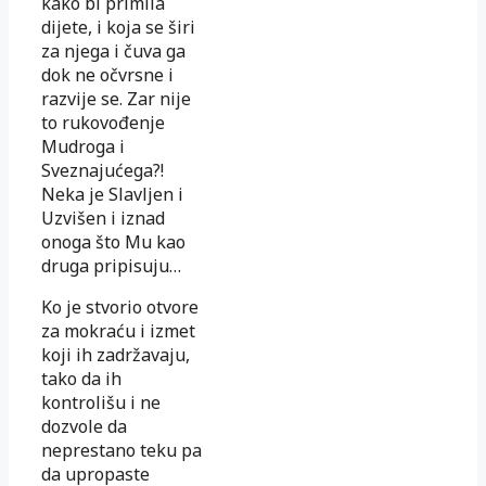
kako bi primila
dijete, i koja se širi
za njega i čuva ga
dok ne očvrsne i
razvije se. Zar nije
to rukovođenje
Mudroga i
Sveznajućega?!
Neka je Slavljen i
Uzvišen i iznad
onoga što Mu kao
druga pripisuju…
Ko je stvorio otvore
za mokraću i izmet
koji ih zadržavaju,
tako da ih
kontrolišu i ne
dozvole da
neprestano teku pa
da upropaste