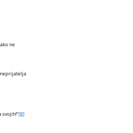
– ako ne
 neprijatelja
 svojih!”
[8]