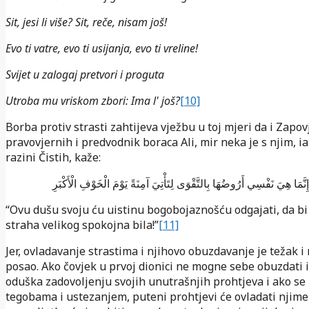
Sit, jesi li više? Sit, reče, nisam još!
Evo ti vatre, evo ti usijanja, evo ti vreline!
Svijet u zalogaj pretvori i proguta
Utroba mu vriskom zbori: Ima l' još?
[10]
Borba protiv strasti zahtijeva vježbu u toj mjeri da i Zapo
pravovjernih i predvodnik boraca Ali, mir neka je s njim, ia
razini Čistih, kaže:
ِنَّمَا هِيَ نَفْسِي أَرُوضُهَا بِالتَّقْوَى لِتَأْتِيَ آمِنَةً يَوْمَ الْخَوْفِ الْأَكْبَرِ
“Ovu dušu svoju ću uistinu bogobojaznošću odgajati, da b
straha velikog spokojna bila!”
[11]
Jer, ovladavanje strastima i njihovo obuzdavanje je težak 
posao. Ako čovjek u prvoj dionici ne mogne sebe obuzdati 
oduška zadovoljenju svojih unutrašnjih prohtjeva i ako se 
tegobama i ustezanjem, puteni prohtjevi će ovladati njime