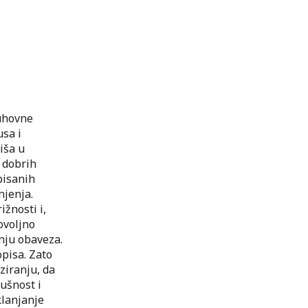
duhovne
usa i
iša u
e dobrih
pisanih
njenja.
ižnosti i,
ovoljno
nju obaveza.
opisa. Zato
ziranju, da
lušnost i
klanjanje