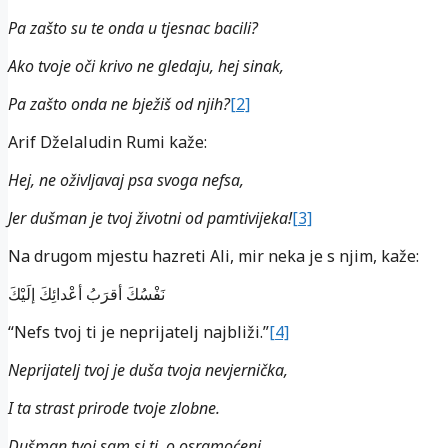
Pa zašto su te onda u tjesnac bacili?
Ako tvoje oči krivo ne gledaju, hej sinak,
Pa zašto onda ne bježiš od njih?
[2]
Arif Dželaludin Rumi kaže:
Hej, ne oživljavaj psa svoga nefsa,
Jer dušman je tvoj životni od pamtivijeka!
[3]
Na drugom mjestu hazreti Ali, mir neka je s njim, kaže:
نَفْسُكَ أقرَبُ أعْدائِكَ ﺇلَيْكَ
“Nefs tvoj ti je neprijatelj najbliži.”
[4]
Neprijatelj tvoj je duša tvoja nevjernička,
I ta strast prirode tvoje zlobne.
Dušman tvoj sam si ti, o osramoćeni,