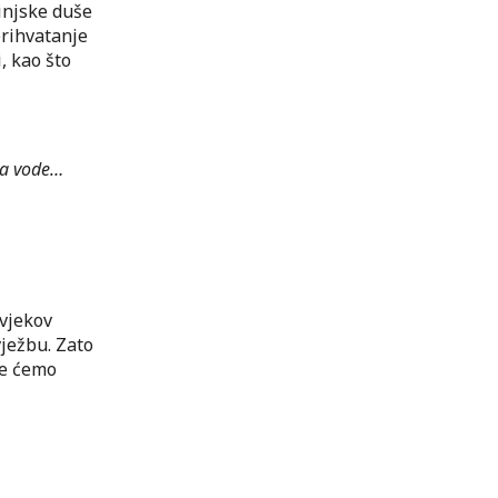
injske duše
prihvatanje
, kao što
ma vode…
ovjekov
vježbu. Zato
je ćemo