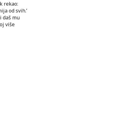
k rekao:
ija od svih.’
 i daš mu
oj više