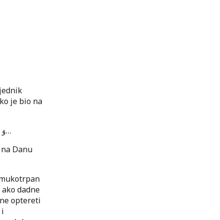
vjednik
ko je bio na
وَ إ
…
i na Danu
i mukotrpan
i ako dadne
ne optereti
 i