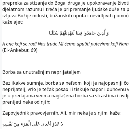
prepreka za stizanje do Boga, druga je upokoravanje život
djelatnom razumu i treća je pripremanje ljudske duše za 
izljeva Božije milosti, božanskih uputa i nevidljivih pomoći
kaže ajet:
وَالَّذِينَ جَاهَدُوا فِينَا لَنَهْدِيَنَّهُمْ سُبُلَنَا
A one koji se radi Nas trude Mi ćemo uputiti putevima koji Na
(El-‘Ankebut, 69)
Borba sa unutrašnjim neprijateljem
Bez ikakve sumnje, borba sa nefsom, koji je najopasniji č
neprijatelj, vrlo je težak posao i iziskuje napor i duhovnu 
je u predajama veoma naglašena borba sa strastima i ovd
prenijeti neke od njih:
Zapovjednik pravovjernih, Ali, mir neka je s njim, kaže:
لا عَدُوَّ أعْدى عَلَى الْمَرْءِ مِنْ نَفْسِهِ