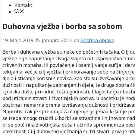
Kontakt
Duhovna vježba i borba sa sobom
19. Maja 2019.
25. Januara 2013.
od
Baština objave
Borba i duhovna vježba su neke od početnih tačaka. Cilj 
vježbe nije napuštanje Ovoga svijeta niti isposništvo hind
crkvenih monaha, ili povlačenje i osamljivanje sufija i derv
tekijama, već je cilj vježba i primoravanje sebe na činjenj
djela i sticanje korisnih navika, kao što su izvršavanje pro
dužnosti i napuštanje zabranjenih djela, te druga dobra či
Ljudska duša, prirodno, teži ugodnosti, blagostanju i bezbr
pod uticajem strasti i životinjskih poriva, u početku je ned
obzirna i nemarna prema izvršavanju dužnosti i pridržava
Naprotiv, čak je spremnija za činjenje grijeha i kršenje pr
se treba mnogo truditi u borbi sa strastima i njihovom nad
bi se potčinila životinjska duša i učinila spremnom za pos
pokornost. Cilj duhovnog vježbanja su tri stvari: prva je ot