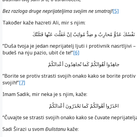
Bez razloga druge neprijateljima svojim ne smatraj!
[5]
Također kaže hazreti Ali, mir s njim:
نَفْسُكَ عَدُوٌّ مُحارِبٌ و ضِدٌّ مُواثِبٌ إنْ غَفَلْتَ عَنْها قَتَلَتْكَ
“Duša tvoja je jedan neprijatelj ljuti i protivnik nasrtljivi 
budeš na nju pazio, ubit će te!”
[6]
جاهِدُوا أهْوائَكُمْ كَما تُجاهِدُونَ أعْدائَكُمْ
“Borite se protiv strasti svojih onako kako se borite protiv
svojih!”
[7]
Imam Sadik, mir neka je s njim, kaže:
احْذَرُوا أهْوائَکُمْ کَما تَحْذَرُونَ أعْدائَکُمْ
“Čuvajte se strasti svojih onako kako se čuvate neprijatelja
Sadi Širazi u svom
Đulistanu
kaže: