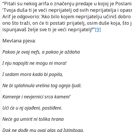
“Pitali su nekog arifa o značenju predaje u kojoj je Poslani
‘Tvoja duša ti je veći neprijatelj od svih neprijatelja i opasn
Arif je odgovorio: ‘Ako bilo kojem neprijatelju učiniš dobro
ono što traži, on će ti postati prijatelj, osim duše koja, što j
ispunjavaš želje sve ti je veći neprijatelj!’”
[9]
Mevlana pjeva:
Pakao je ovaj nefs, a pakao je aždaha
I nju napojiti ne mogu ni mora!
I sedam mora kada bi popila,
Ne bi splahnula vrelina tog ognja ljudi.
Kamenje i nevjernici srca kameni'
Ući će u nj ojađeni, postiđeni.
Neće ga umirit ni tolika hrana
Dok ne dođe mu ovaj glas od Istinitoga.