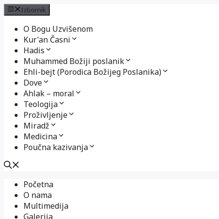
Izbornik
O Bogu Uzvišenom
Kur'an Časni
Hadis
Muhammed Božiji poslanik
Ehli-bejt (Porodica Božijeg Poslanika)
Dove
Ahlak – moral
Teologija
Proživljenje
Miradž
Medicina
Poučna kazivanja
Preskoči
Početna
na
O nama
sadržaj
Multimedija
Galerija