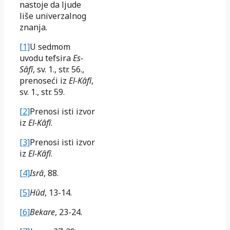
nastoje da ljude
liše univerzalnog
znanja.
[1]
U sedmom
uvodu tefsira
Es-
Sâfî
, sv. 1., str. 56.,
prenoseći iz
El-Kâfî
,
sv. 1., str. 59.
[2]
Prenosi isti izvor
iz
El-Kâfî
.
[3]
Prenosi isti izvor
iz
El-Kâfî
.
[4]
Isrâ
, 88.
[5]
Hûd
, 13-14.
[6]
Bekare
, 23-24.