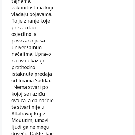
tajnama,
zakonitostima koji
vladaju pojavama.
To je znanje koje
prevazilazi
osjetilno, a
povezano je sa
univerzalnim
načelima. Upravo
na ovo ukazuje
prethodno
istaknuta predaja
od Imama Sadika:
“Nema stvari po
kojoj se raziđu
dvojca, a da načelo
te stvari nije u
Allahovoj Knjizi.
Međutim, umovi
ljudi ga ne mogu
doseći.” Dakle, kao