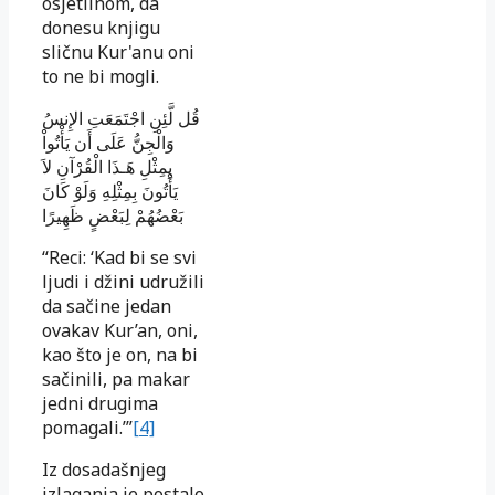
osjetilnom, da
donesu knjigu
sličnu Kur'anu oni
to ne bi mogli.
قُل لَّئِنِ اجْتَمَعَتِ الإِنسُ
وَالْجِنُّ عَلَى أَن يَأْتُواْ
بِمِثْلِ هَـذَا الْقُرْآنِ لاَ
يَأْتُونَ بِمِثْلِهِ وَلَوْ كَانَ
بَعْضُهُمْ لِبَعْضٍ ظَهِيرًا
“Reci: ‘Kad bi se svi
ljudi i džini udružili
da sačine jedan
ovakav Kur’an, oni,
kao što je on, na bi
sačinili, pa makar
jedni drugima
pomagali.’”
[4]
Iz dosadašnjeg
izlaganja je postalo