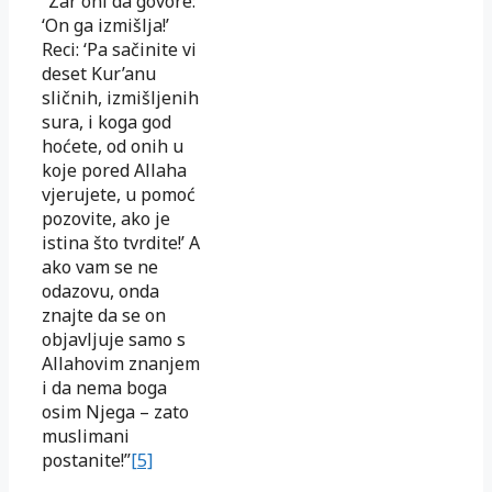
“Zar oni da govore:
‘On ga izmišlja!’
Reci: ‘Pa sačinite vi
deset Kur’anu
sličnih, izmišljenih
sura, i koga god
hoćete, od onih u
koje pored Allaha
vjerujete, u pomoć
pozovite, ako je
istina što tvrdite!’ A
ako vam se ne
odazovu, onda
znajte da se on
objavljuje samo s
Allahovim znanjem
i da nema boga
osim Njega – zato
muslimani
postanite!”
[5]