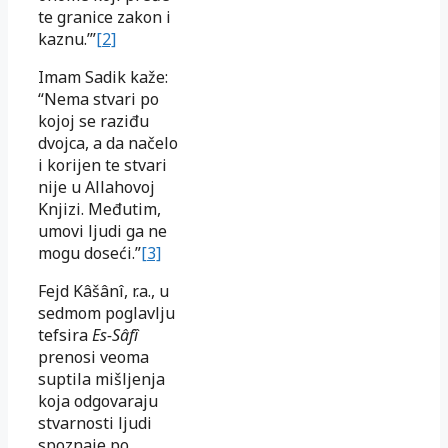
te granice zakon i
kaznu.’”
[2]
Imam Sadik kaže:
“Nema stvari po
kojoj se raziđu
dvojca, a da načelo
i korijen te stvari
nije u Allahovoj
Knjizi. Međutim,
umovi ljudi ga ne
mogu doseći.”
[3]
Fejd Kâšânî, r.a., u
sedmom poglavlju
tefsira
Es-Sâfî
prenosi veoma
suptila mišljenja
koja odgovaraju
stvarnosti ljudi
spoznaje po