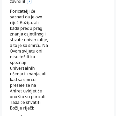
završili!”
[7]
Poricatelji će
saznati da je ovo
riječ Božija, ali
kada pređu prag
znanja osjetilnog i
shvate univerzalije,
a to je sa smrću. Na
Ovom svijetu oni
nisu težili ka
spoznaji
univerzalnih
učenja i znanja, ali
kad sa smrću
presele se na
Ahiret uvidjet će
ono što su poricali.
Tada će shvatiti
Božije riječi: