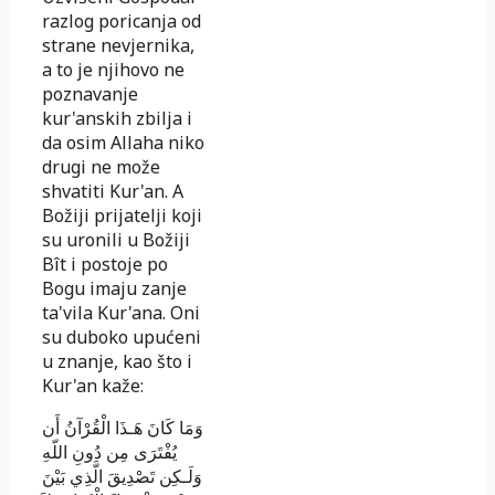
razlog poricanja od
strane nevjernika,
a to je njihovo ne
poznavanje
kur'anskih zbilja i
da osim Allaha niko
drugi ne može
shvatiti Kur'an. A
Božiji prijatelji koji
su uronili u Božiji
Bît i postoje po
Bogu imaju zanje
ta'vila Kur'ana. Oni
su duboko upućeni
u znanje, kao što i
Kur'an kaže:
وَمَا كَانَ هَـذَا الْقُرْآنُ أَن
يُفْتَرَى مِن دُونِ اللّهِ
وَلَـكِن تَصْدِيقَ الَّذِي بَيْنَ