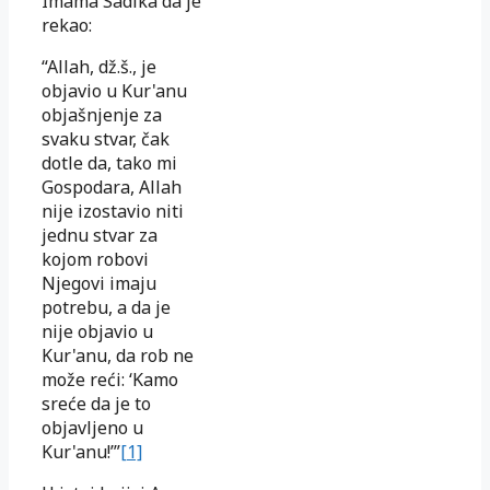
Imama Sadika da je
rekao:
“Allah, dž.š., je
objavio u Kur'anu
objašnjenje za
svaku stvar, čak
dotle da, tako mi
Gospodara, Allah
nije izostavio niti
jednu stvar za
kojom robovi
Njegovi imaju
potrebu, a da je
nije objavio u
Kur'anu, da rob ne
može reći: ‘Kamo
sreće da je to
objavljeno u
Kur'anu!’”
[1]