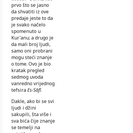
prvo što se jasno
da shvatiti iz ove
predaje jeste to da
je svako načelo
spomenuto u
Kur'anu; a drugo je
da mali broj ljudi,
samo oni probrani
mogu steći znanje
o tome. Ovo je bio
kratak pregled
sedmog uvoda
vanredno vrijednog
tefsira
Es-Sâfî
.
Dakle, ako bi se svi
ljudi i džini
sakupili, šta više i
sva bića čije znanje
se temelji na