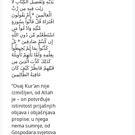
يَدَيْهِ وَتَفْصِيلَ الْكِتَابِ لاَ
رَيْبَ فِيهِ مِن رَّبِّ
أَمْ يَقُولُونَ
*
الْعَالَمِينَ
افْتَرَاهُ قُلْ فَأْتُواْ بِسُورَةٍ
مِّثْلِهِ وَادْعُواْ مَنِ
اسْتَطَعْتُم مِّن دُونِ اللّهِ
بَلْ
*
إِن كُنتُمْ صَادِقِينَ
كَذَّبُواْ بِمَا لَمْ يُحِيطُواْ
بِعِلْمِهِ وَلَمَّا يَأْتِهِمْ تَأْوِيلُهُ
كَذَلِكَ كَذَّبَ الَّذِينَ مِن
قَبْلِهِمْ فَانظُرْ كَيْفَ كَانَ
عَاقِبَةُ الظَّالِمِينَ
“Ovaj Kur’an nije
izmišljen, od Allah
je – on potvrđuje
istinitost prijašnjih
objava i objašnjava
propise; u njega
nema sumnje, od
Gospodara svjetova