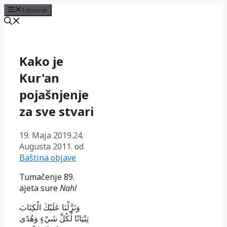
Izbornik
Preskoči
na
sadržaj
Kako je
Kur'an
pojašnjenje
za sve stvari
19. Maja 2019.
24.
Augusta 2011.
od
Baština objave
Tumačenje 89.
ajeta sure
Nahl
وَنَزَّلْنَا عَلَيْكَ الْكِتَابَ
تِبْيَانًا لِّكُلِّ شَيْءٍ وَهُدًى