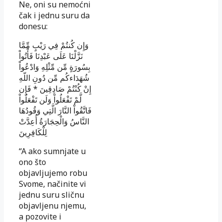
Ne, oni su nemoćni
čak i jednu suru da
donesu:
وَإِن كُنتُمْ فِي رَيْبٍ مِّمَّا
نَزَّلْنَا عَلَى عَبْدِنَا فَأْتُواْ
بِسُورَةٍ مِّن مِّثْلِهِ وَادْعُواْ
شُهَدَاءكُم مِّن دُونِ اللّهِ
فَإِن
*
إِنْ كُنْتُمْ صَادِقِينَ
لَّمْ تَفْعَلُواْ وَلَن تَفْعَلُواْ
فَاتَّقُواْ النَّارَ الَّتِي وَقُودُهَا
النَّاسُ وَالْحِجَارَةُ أُعِدَّتْ
لِلْكَافِرِينَ
“A ako sumnjate u
ono što
objavljujemo robu
Svome, načinite vi
jednu suru sličnu
objavljenu njemu,
a pozovite i