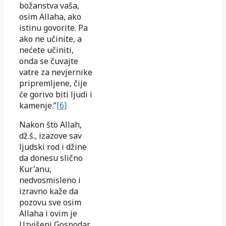
božanstva vaša,
osim Allaha, ako
istinu govorite. Pa
ako ne učinite, a
nećete učiniti,
onda se čuvajte
vatre za nevjernike
pripremljene, čije
će gorivo biti ljudi i
kamenje.”
[6]
Nakon što Allah,
dž.š., izazove sav
ljudski rod i džine
da donesu slično
Kur'anu,
nedvosmisleno i
izravno kaže da
pozovu sve osim
Allaha i ovim je
Uzvišeni Gospodar