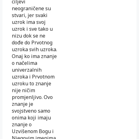
ciljevi
neograničene su
stvari, jer svaki
uzrok ima svoj
uzrok i sve tako u
nizu dok se ne
dođe do Prvotnog
uzroka svih uzroka.
Onaj ko ima znanje
o načelima
univerzalnih
uzroka i Prvotnom
uzroku to znanje
nije ničim
promjenljivo. Ovo
znanje je
svojstveno samo
onima koji imaju
znanje o
Uzvišenom Bogu i
Njegovim imenima,