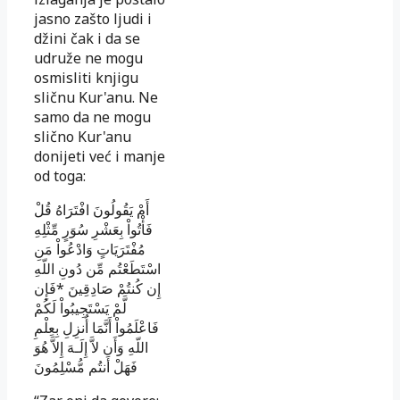
jasno zašto ljudi i
džini čak i da se
udruže ne mogu
osmisliti knjigu
sličnu Kur'anu. Ne
samo da ne mogu
slično Kur'anu
donijeti već i manje
od toga:
أَمْ يَقُولُونَ افْتَرَاهُ قُلْ
فَأْتُواْ بِعَشْرِ سُوَرٍ مِّثْلِهِ
مُفْتَرَيَاتٍ وَادْعُواْ مَنِ
اسْتَطَعْتُم مِّن دُونِ اللّهِ
فَإِن
*
إِن كُنتُمْ صَادِقِينَ
لَّمْ يَسْتَجِيبُواْ لَكُمْ
فَاعْلَمُواْ أَنَّمَا أُنزِلِ بِعِلْمِ
اللّهِ وَأَن لاَّ إِلَـهَ إِلاَّ هُوَ
فَهَلْ أَنتُم مُّسْلِمُونَ