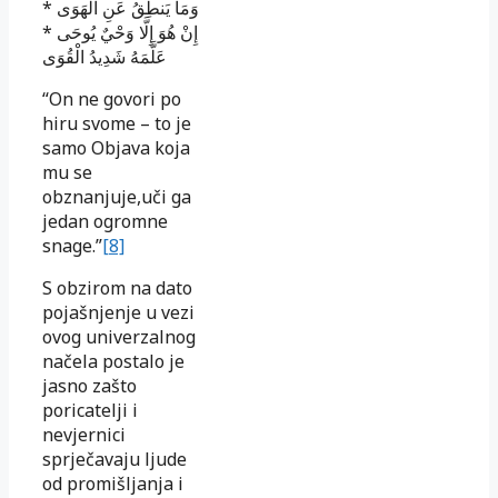
*
وَمَا يَنطِقُ عَنِ الْهَوَى
*
إِنْ هُوَ إِلَّا وَحْيٌ يُوحَى
عَلَّمَهُ شَدِيدُ الْقُوَى
“On ne govori po
hiru svome – to je
samo Objava koja
mu se
obznanjuje,uči ga
jedan ogromne
snage.”
[8]
S obzirom na dato
pojašnjenje u vezi
ovog univerzalnog
načela postalo je
jasno zašto
poricatelji i
nevjernici
sprječavaju ljude
od promišljanja i