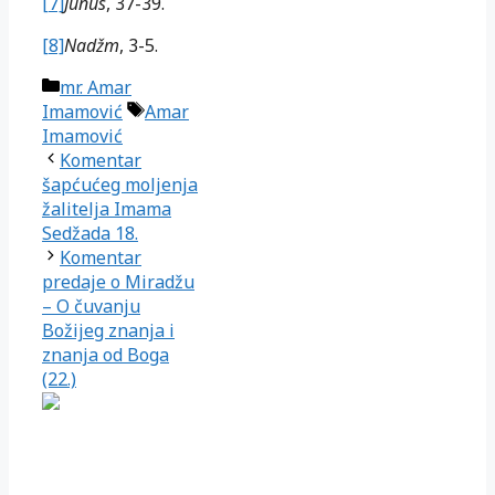
[7]
Junus
, 37-39.
[8]
Nadžm
, 3-5.
Kategorije
mr. Amar
Oznake
Imamović
Amar
Imamović
Komentar
šapćućeg moljenja
žalitelja Imama
Sedžada 18.
Komentar
predaje o Miradžu
– O čuvanju
Božijeg znanja i
znanja od Boga
(22.)