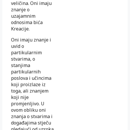
veličina. Oni imaju
znanje o
uzajamnim
odnosima bića
Kreacije.
Oni imaju znanje i
uvid o
partikularnim
stvarima, o
stanjima
partikularnih
poslova i učincima
koji proizlaze iz
toga, ali znanjem
koji nije
promjenljivo. U
ovom obliku oni
znanja o stvarima i
događajima stječu
gledajući od uzroka