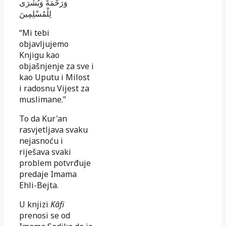
وَرَحْمَةً وَبُشْرَى
لِلْمُسْلِمِينَ
“Mi tebi
objavljujemo
Knjigu kao
objašnjenje za sve i
kao Uputu i Milost
i radosnu Vijest za
muslimane.”
To da Kur'an
rasvjetljava svaku
nejasnoću i
riješava svaki
problem potvrđuje
predaje Imama
Ehli-Bejta.
U knjizi
Kâfi
prenosi se od