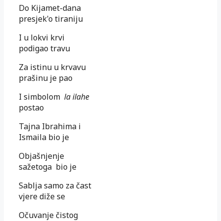
Do Kijamet-dana
presjek'o tiraniju
I u lokvi krvi
podigao travu
Za istinu u krvavu
prašinu je pao
I simbolom
la ilahe
postao
Tajna Ibrahima i
Ismaila bio je
Objašnjenje
sažetoga bio je
Sablja samo za čast
vjere diže se
Očuvanje čistog