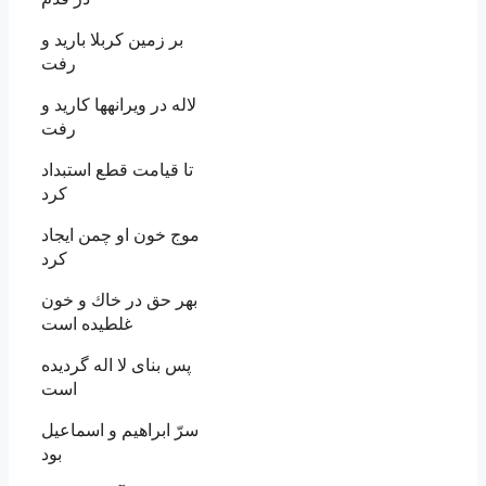
بر زمين كربلا باريد و
رفت
لاله در ويرانه‏ها كاريد و
رفت‏
تا قيامت قطع استبداد
كرد
موج خون او چمن ايجاد
كرد
بهر حق در خاك و خون
غلطيده است
پس بناى لا اله گرديده
است‏
سرّ ابراهيم و اسماعيل
بود