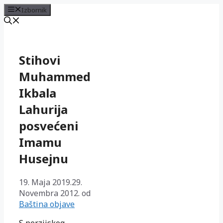
Izbornik
Preskoči
na
sadržaj
Stihovi
Muhammed
Ikbala
Lahurija
posvećeni
Imamu
Husejnu
19. Maja 2019.
29.
Novembra 2012.
od
Baština objave
S perzijskog