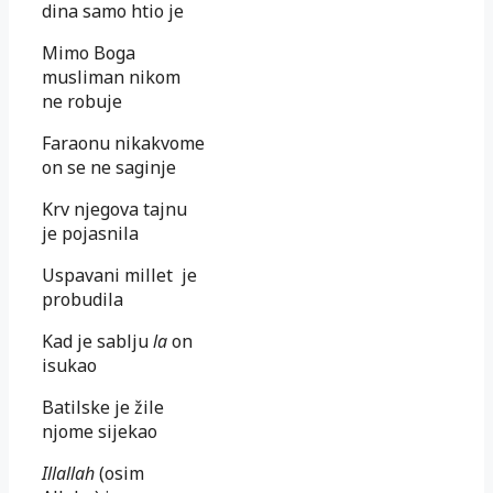
dina samo htio je
Mimo Boga
musliman nikom
ne robuje
Faraonu nikakvome
on se ne saginje
Krv njegova tajnu
je pojasnila
Uspavani millet je
probudila
Kad je sablju
la
on
isukao
Batilske je žile
njome sijekao
Illallah
(osim