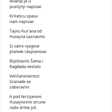
Allaha) je u
pustijnji napisao
Krilaticu spasa
nam napisao
Tajnu Kur'ana od
Husejna saznasmo
Iz vatre njegove
plamak rasplamsao
Blještavilo Šama i
Bagdada nestalo
Veličanstvenost
Granade se
zaboravilo
A pod terzijanom
Husejnovim strune
naše drhte još