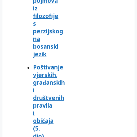
pojmova
iz
filozofije
s
perzijskog
na
bosanski
jezik
Poštivanje
vjerskih,
građanskih
i
društvenih
pravila
i
običaja
(5.
dio)