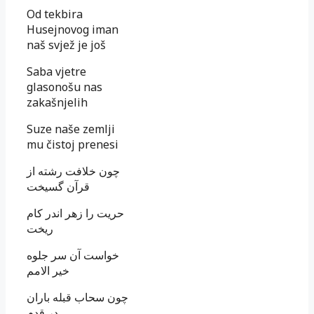
Od tekbira
Husejnovog iman
naš svjež je još
Saba vjetre
glasonošu nas
zakašnjelih
Suze naše zemlji
mu čistoj prenesi
چون خلافت رشته از
قرآن گسيخت
حريت را زهر اندر كام
ريخت‏
خواست آن سر جلوه
خير الامم
چون سحاب قبله باران
در قدم‏