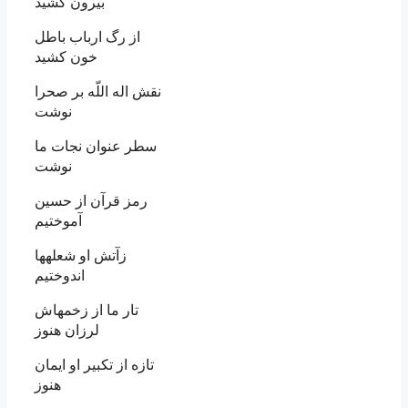
بيرون كشيد
از رگ ارباب باطل
خون كشيد
نقش اله اللّه بر صحرا
نوشت‏
سطر عنوان نجات ما
نوشت‏
رمز قرآن از حسين
آموختيم
زآتش او شعله‏ها
اندوختيم‏
تار ما از زخمه‏اش
لرزان هنوز
تازه از تكبير او ايمان
هنوز