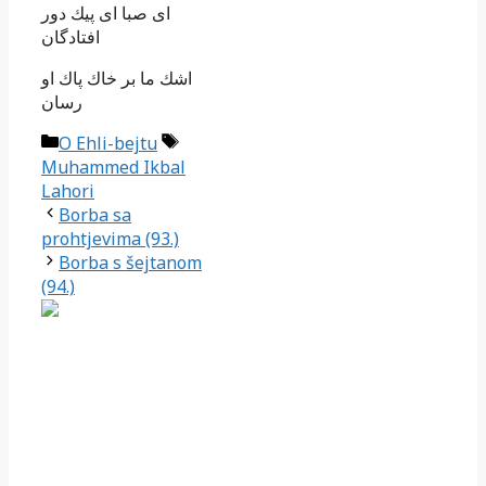
اى صبا اى پيك دور
افتادگان‏
اشك ما بر خاك پاك او
رسان‏
Kategorije
Oznake
O Ehli-bejtu
Muhammed Ikbal
Lahori
Borba sa
prohtjevima (93.)
Borba s šejtanom
(94.)