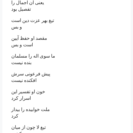
يعنى آن اجمال را
تفصيل بود
تيغ بهر عزت دين است
و بس‏
مقصد او حفظ آيين
است و بس‏
ما سوى اله را مسلمان
بنده نيست‏
پيش فرعونى سرش
افكنده نيست‏
خون او تفسير اين
اسرار كرد
ملت خوابيده را بيدار
كرد
تيغ لا چون از ميان