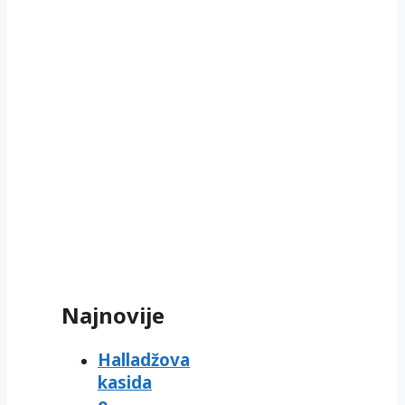
Najnovije
Halladžova
kasida
o