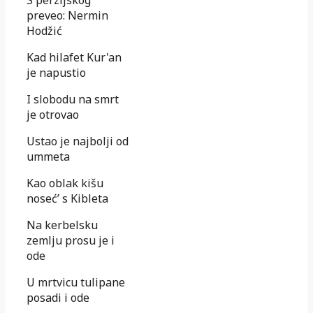
preveo: Nermin
Hodžić
Kad hilafet Kur'an
je napustio
I slobodu na smrt
je otrovao
Ustao je najbolji od
ummeta
Kao oblak kišu
noseć’ s Kibleta
Na kerbelsku
zemlju prosu je i
ode
U mrtvicu tulipane
posadi i ode