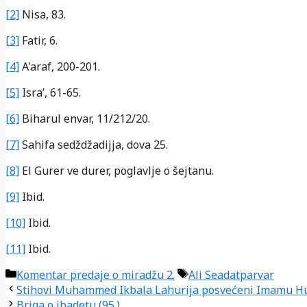
[2]
Nisa, 83.
[3]
Fatir, 6.
[4]
A'araf, 200-201.
[5]
Isra’, 61-65.
[6]
Biharul envar, 11/212/20.
[7]
Sahifa sedždžadijja, dova 25.
[8]
El Gurer ve durer, poglavlje o šejtanu.
[9]
Ibid.
[10]
Ibid.
[11]
Ibid.
Kategorije
Oznake
Komentar predaje o miradžu 2.
Ali Seadatparvar
Stihovi Muhammed Ikbala Lahurija posvećeni Imamu H
Briga o ibadetu (95.)