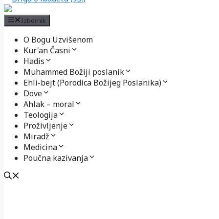
Izbornik
O Bogu Uzvišenom
Kur'an Časni
Hadis
Muhammed Božiji poslanik
Ehli-bejt (Porodica Božijeg Poslanika)
Dove
Ahlak – moral
Teologija
Proživljenje
Miradž
Medicina
Poučna kazivanja