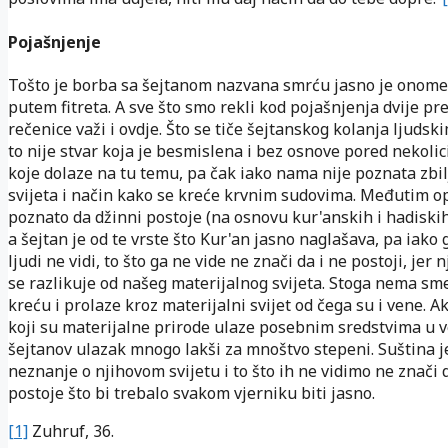
Pojašnjenje
Tošto je borba sa šejtanom nazvana smrću jasno je onome
putem fitreta. A sve što smo rekli kod pojašnjenja dvije p
rečenice važi i ovdje. Što se tiče šejtanskog kolanja ljuds
to nije stvar koja je besmislena i bez osnove pored nekoli
koje dolaze na tu temu, pa čak iako nama nije poznata zbi
svijeta i način kako se kreće krvnim sudovima. Međutim o
poznato da džinni postoje (na osnovu kur'anskih i hadiskih
a šejtan je od te vrste što Kur'an jasno naglašava, pa iako 
ljudi ne vidi, to što ga ne vide ne znači da i ne postoji, jer n
se razlikuje od našeg materijalnog svijeta. Stoga nema sm
kreću i prolaze kroz materijalni svijet od čega su i vene. Ak
koji su materijalne prirode ulaze posebnim sredstvima u 
šejtanov ulazak mnogo lakši za mnoštvo stepeni. Suština j
neznanje o njihovom svijetu i to što ih ne vidimo ne znači d
postoje što bi trebalo svakom vjerniku biti jasno.
[1]
Zuhruf, 36.