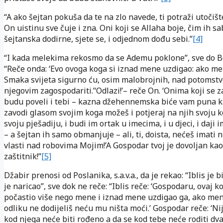
“A ako šejtan pokuša da te na zlo navede, ti potraži utočišt
On uistinu sve čuje i zna. Oni koji se Allaha boje, čim ih s
šejtanska dodirne, sjete se, i odjednom dođu sebi.”
[4]
“I kada melekima rekosmo da se Ademu poklone”, sve do Bož
“Reče onda: ‘Evo ovoga koga si iznad mene uzdigao: ako me
Smaka svijeta sigurno ću, osim malobrojnih, nad potomst
njegovim zagospodariti.’‘Odlazi!’– reče On. ‘Onima koji se 
budu poveli i tebi – kazna džehennemska biće vam puna k
zavodi glasom svojim koga možeš i potjeraj na njih svoju k
svoju pješadiju, i budi im ortak u imecima, i u djeci, i daji
– a šejtan ih samo obmanjuje – ali, ti, doista, nećeš imati 
vlasti nad robovima Mojim!’A Gospodar tvoj je dovoljan kao
zaštitnik!”
[5]
Džabir prenosi od Poslanika, s.a.v.a., da je rekao: “Iblis je b
je naricao”, sve dok ne reče: “Iblis reče: ‘Gospodaru, ovaj ko
počastio više nego mene i iznad mene uzdigao ga, ako me
odliku ne dodijeliš neću mu ništa moći.’ Gospodar reče: ‘Ni
kod njega neće biti rođeno a da se kod tebe neće roditi dva.’