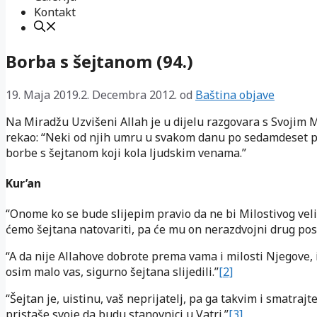
Kontakt
Borba s šejtanom (94.)
19. Maja 2019.
2. Decembra 2012.
od
Baština objave
Na Miradžu Uzvišeni Allah je u dijelu razgovara s Svojim 
rekao: “Neki od njih umru u svakom danu po sedamdeset 
borbe s šejtanom koji kola ljudskim venama.”
Kur’an
“Onome ko se bude slijepim pravio da ne bi Milostivog vel
ćemo šejtana natovariti, pa će mu on nerazdvojni drug post
“A da nije Allahove dobrote prema vama i milosti Njegove, i 
osim malo vas, sigurno šejtana slijedili.”
[2]
“Šejtan je, uistinu, vaš neprijatelj, pa ga takvim i smatrajt
pristaše svoje da budu stanovnici u Vatri.”
[3]