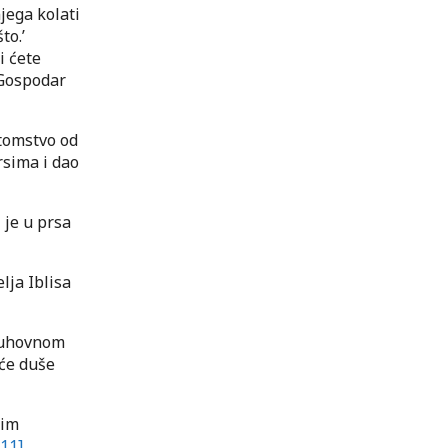
njega kolati
to.’
i ćete
’ Gospodar
otomstvo od
rsima i dao
 je u prsa
lja Iblisa
 duhovnom
 će duše
jim
[11]