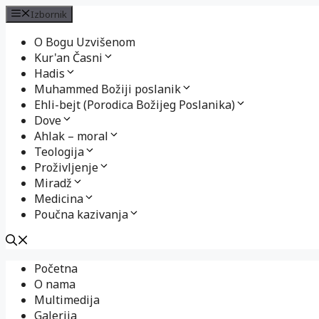
Izbornik
O Bogu Uzvišenom
Kur'an Časni
Hadis
Muhammed Božiji poslanik
Ehli-bejt (Porodica Božijeg Poslanika)
Dove
Ahlak – moral
Teologija
Proživljenje
Miradž
Medicina
Poučna kazivanja
Preskoči
Početna
na
O nama
sadržaj
Multimedija
Galerija