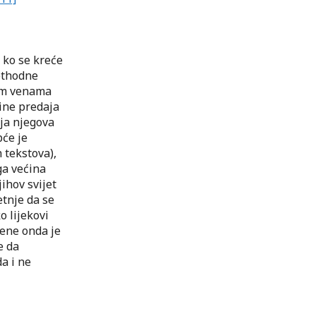
 ko se kreće
rethodne
kim venama
cine predaja
lja njegova
pće je
 tekstova),
ga većina
jihov svijet
etnje da se
o lijekovi
vene onda je
e da
a i ne