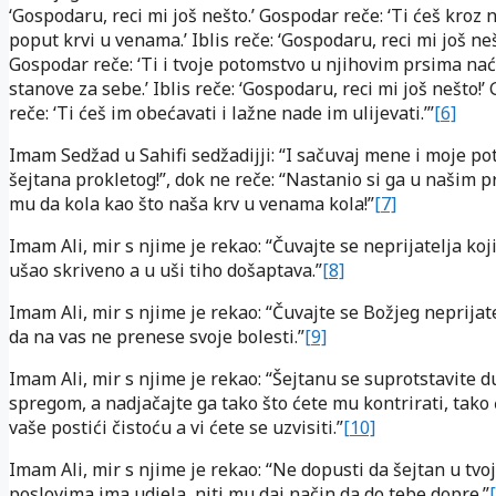
‘Gospodaru, reci mi još nešto.’ Gospodar reče: ‘Ti ćeš kroz 
poput krvi u venama.’ Iblis reče: ‘Gospodaru, reci mi još neš
Gospodar reče: ‘Ti i tvoje potomstvo u njihovim prsima nać
stanove za sebe.’ Iblis reče: ‘Gospodaru, reci mi još nešto!
reče: ‘Ti ćeš im obećavati i lažne nade im ulijevati.’”
[6]
Imam Sedžad u Sahifi sedžadijji: “I sačuvaj mene i moje p
šejtana prokletog!”, dok ne reče: “Nastanio si ga u našim p
mu da kola kao što naša krv u venama kola!”
[7]
Imam Ali, mir s njime je rekao: “Čuvajte se neprijatelja koji
ušao skriveno a u uši tiho došaptava.”
[8]
Imam Ali, mir s njime je rekao: “Čuvajte se Božjeg neprijate
da na vas ne prenese svoje bolesti.”
[9]
Imam Ali, mir s njime je rekao: “Šejtanu se suprotstavite
spregom, a nadjačajte ga tako što ćete mu kontrirati, tako
vaše postići čistoću a vi ćete se uzvisiti.”
[10]
Imam Ali, mir s njime je rekao: “Ne dopusti da šejtan u tvo
poslovima ima udjela, niti mu daj način da do tebe dopre.”