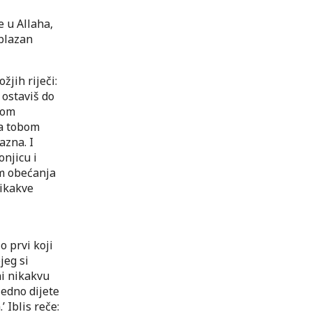
e u Allaha,
ablazan
jih riječi:
 ostaviš do
vom
za tobom
azna. I
onjicu i
 im obećanja
nikakve
io prvi koji
jeg si
ni nikakvu
jedno dijete
 Iblis reče: