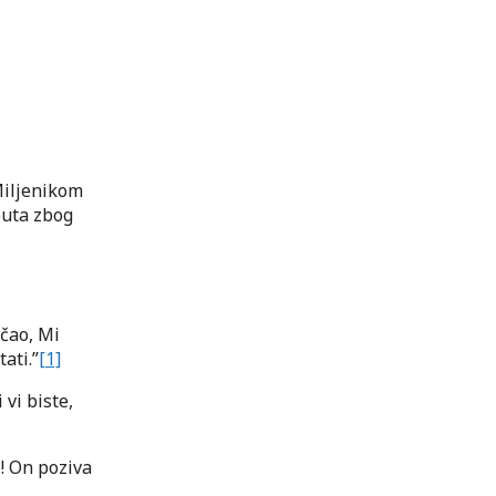
Miljenikom
puta zbog
ičao, Mi
ati.”
[1]
vi biste,
e! On poziva