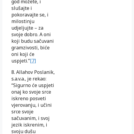
god možete, i
slušajte i
pokoravajte se, i
milostinju
udjeljujte – za
svoje dobro. A oni
koji budu sačuvani
gramzivosti, biće
oni koji će
uspjeti.”
[7]
8. Allahov Poslanik,
s.a.v.a., je rekao:
“Sigurno će uspjeti
onaj ko svoje srce
iskreno posveti
vjerovanju, i učini
srce svoje
sačuvanim, i svoj
jezik iskrenim, i
svoju dušu