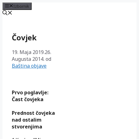
Izbornik
Preskoči
na
sadržaj
Čovjek
19. Maja 2019.
26.
Augusta 2014.
od
Baština objave
Prvo poglavlje:
Čast čovjeka
Prednost čovjeka
nad ostalim
stvorenjima