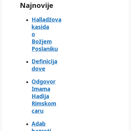
Najnovije
Halladžova
kasida
o
Božjem
Poslaniku
Definicija
dove
Odgovor
Imama
Hadija
Rimskom
caru
Adab
hazreti