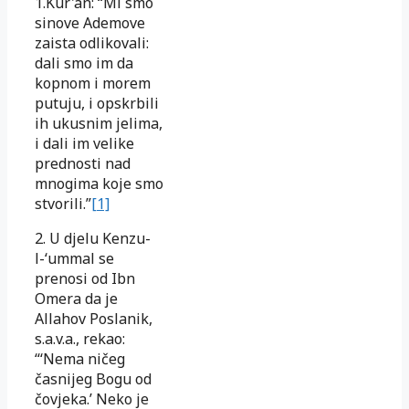
1.Kur'an: “Mi smo
sinove Ademove
zaista odlikovali:
dali smo im da
kopnom i morem
putuju, i opskrbili
ih ukusnim jelima,
i dali im velike
prednosti nad
mnogima koje smo
stvorili.”
[1]
2. U djelu Kenzu-
l-‘ummal se
prenosi od Ibn
Omera da je
Allahov Poslanik,
s.a.v.a., rekao:
“‘Nema ničeg
časnijeg Bogu od
čovjeka.’ Neko je