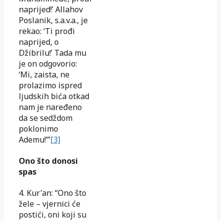
naprijed!’ Allahov
Poslanik, s.a.v.a., je
rekao: ‘Ti prođi
naprijed, o
Džibrilu!’ Tada mu
je on odgovorio:
‘Mi, zaista, ne
prolazimo ispred
ljudskih bića otkad
nam je naređeno
da se sedždom
poklonimo
Ademu!’”
[3]
Ono što donosi
spas
4. Kur'an: “Ono što
žele – vjernici će
postići, oni koji su