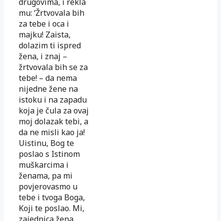
drugovima, i rekla
mu: ‘Žrtvovala bih
za tebe i oca i
majku! Zaista,
dolazim ti ispred
žena, i znaj –
žrtvovala bih se za
tebe! – da nema
nijedne žene na
istoku i na zapadu
koja je čula za ovaj
moj dolazak tebi, a
da ne misli kao ja!
Uistinu, Bog te
poslao s Istinom
muškarcima i
ženama, pa mi
povjerovasmo u
tebe i tvoga Boga,
Koji te poslao. Mi,
zajednica žena,