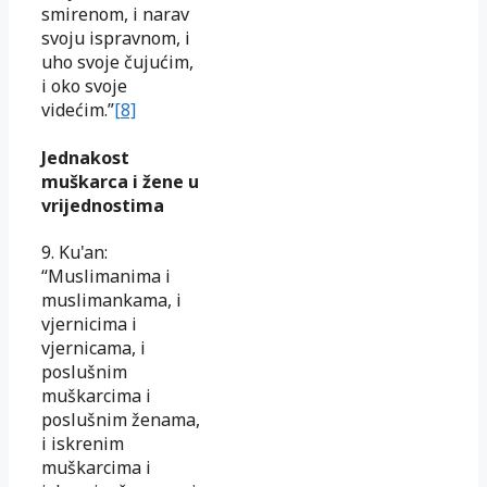
smirenom, i narav
svoju ispravnom, i
uho svoje čujućim,
i oko svoje
videćim.”
[8]
Jednakost
muškarca i žene u
vrijednostima
9. Ku'an:
“Muslimanima i
muslimankama, i
vjernicima i
vjernicama, i
poslušnim
muškarcima i
poslušnim ženama,
i iskrenim
muškarcima i