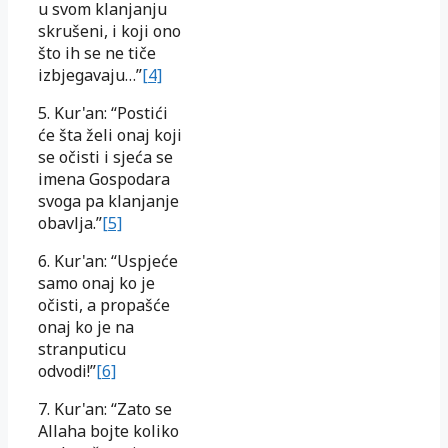
u svom klanjanju
skrušeni, i koji ono
što ih se ne tiče
izbjegavaju…”
[4]
5. Kur'an: “Postići
će šta želi onaj koji
se očisti i sjeća se
imena Gospodara
svoga pa klanjanje
obavlja.”
[5]
6. Kur'an: “Uspjeće
samo onaj ko je
očisti, a propašće
onaj ko je na
stranputicu
odvodi!”
[6]
7. Kur'an: “Zato se
Allaha bojte koliko