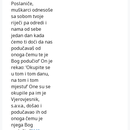
Poslaniče,
muškarci odnesoše
sa sobom tvoje
riječi pa odredi i
nama od sebe
jedan dan kada
ćemo ti doći da nas
podučavaš od
onoga čemu te je
Bog podučio!’ On je
rekao: ‘Okupite se
u tom i tom danu,
na tom i tom
mjestu!’ One su se
okupile pa im je
Vjerovjesnik,
s.a.v.a., došao i
podučavao ih od
onoga čemu je
njega Bog