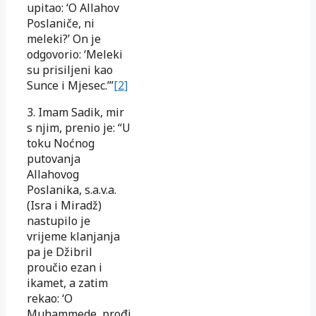
upitao: ‘O Allahov
Poslaniče, ni
meleki?’ On je
odgovorio: ‘Meleki
su prisiljeni kao
Sunce i Mjesec.’”
[2]
3. Imam Sadik, mir
s njim, prenio je: “U
toku Noćnog
putovanja
Allahovog
Poslanika, s.a.v.a.
(Isra i Miradž)
nastupilo je
vrijeme klanjanja
pa je Džibril
proučio ezan i
ikamet, a zatim
rekao: ‘O
Muhammede, prođi