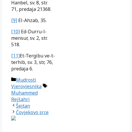
Hanbel, sv. 8, str.
71, predaja 21368.
[9]
El-Ahzab, 35.
[10]
Ed-Durru-l-
mensur, sv. 2, str.
518.
[11]
Et-Tergibu ve-t-
terhib, sv. 3, str, 76,
predaja 6.
Kategorije
Mudrosti
Oznake
Vjerovjesnika
Muhammed
Rejšahri
Šejtan
Čovjekovo srce