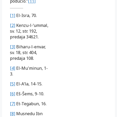
podučio.”
[11]
[1]
El-Isra, 70.
[2]
Kenzu-l-‘ummal,
sv. 12, str. 192,
predaja 34621.
[3]
Biharu-l-envar,
sv. 18, str. 404,
predaja 108.
[4]
El-Mu'minun, 1-
3.
[5]
El-A‘la, 14-15.
[6]
Eš-Šems, 9-10.
[7]
Et-Tegabun, 16.
[8]
Musnedu Ibn