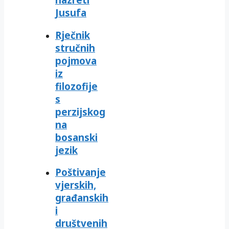
Jusufa
Rječnik
stručnih
pojmova
iz
filozofije
s
perzijskog
na
bosanski
jezik
Poštivanje
vjerskih,
građanskih
i
društvenih