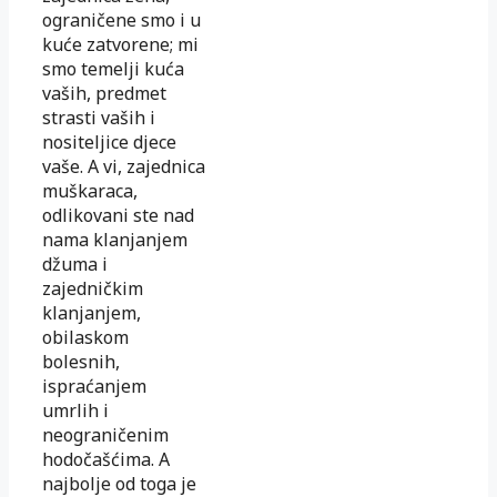
ograničene smo i u
kuće zatvorene; mi
smo temelji kuća
vaših, predmet
strasti vaših i
nositeljice djece
vaše. A vi, zajednica
muškaraca,
odlikovani ste nad
nama klanjanjem
džuma i
zajedničkim
klanjanjem,
obilaskom
bolesnih,
ispraćanjem
umrlih i
neograničenim
hodočašćima. A
najbolje od toga je