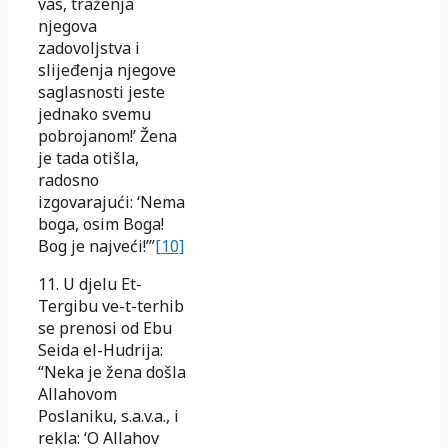
vas, traženja
njegova
zadovoljstva i
slijeđenja njegove
saglasnosti jeste
jednako svemu
pobrojanom!’ Žena
je tada otišla,
radosno
izgovarajući: ‘Nema
boga, osim Boga!
Bog je najveći!’”
[10]
11. U djelu Et-
Tergibu ve-t-terhib
se prenosi od Ebu
Seida el-Hudrija:
“Neka je žena došla
Allahovom
Poslaniku, s.a.v.a., i
rekla: ‘O Allahov