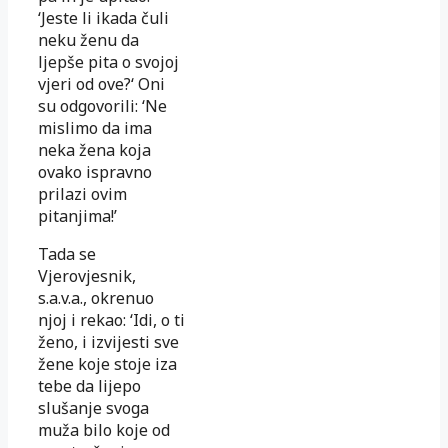
‘Jeste li ikada čuli
neku ženu da
ljepše pita o svojoj
vjeri od ove?‘ Oni
su odgovorili: ‘Ne
mislimo da ima
neka žena koja
ovako ispravno
prilazi ovim
pitanjima!’
Tada se
Vjerovjesnik,
s.a.v.a., okrenuo
njoj i rekao: ‘Idi, o ti
ženo, i izvijesti sve
žene koje stoje iza
tebe da lijepo
slušanje svoga
muža bilo koje od