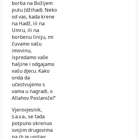
borba na Božijem
putu (džihad). Neko
od vas, kada krene
na Hadž, ili na
Umru, ili na
borbenu liniju, mi
čuvamo vašu
imovinu,
ispredamo vaše
haljine i odgajamo
vašu djecu. Kako
onda da
učestvujemo s
vama u nagradi, o
Allahov Poslaniče?’
Vjerovjesnik,
s.a.v.a., se tada
potpuno okrenuo
svojim drugovima
pa ih je upitao: