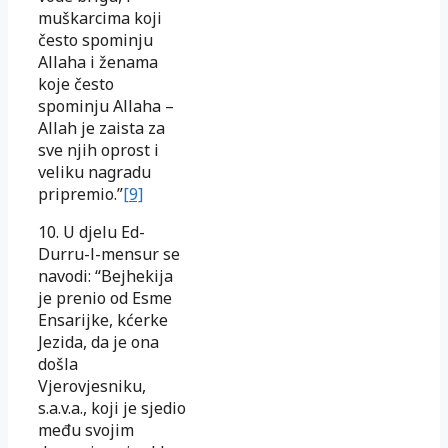
muškarcima koji
često spominju
Allaha i ženama
koje često
spominju Allaha –
Allah je zaista za
sve njih oprost i
veliku nagradu
pripremio.”
[9]
10. U djelu Ed-
Durru-l-mensur se
navodi: “Bejhekija
je prenio od Esme
Ensarijke, kćerke
Jezida, da je ona
došla
Vjerovjesniku,
s.a.v.a., koji je sjedio
među svojim