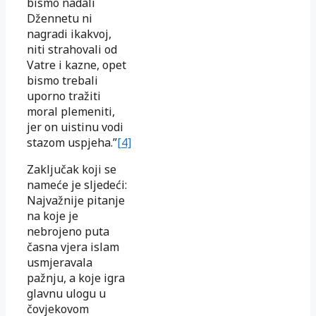
bismo nadali
Džennetu ni
nagradi ikakvoj,
niti strahovali od
Vatre i kazne, opet
bismo trebali
uporno tražiti
moral plemeniti,
jer on uistinu vodi
stazom uspjeha.”
[4]
Zaključak koji se
nameće je sljedeći:
Najvažnije pitanje
na koje je
nebrojeno puta
časna vjera islam
usmjeravala
pažnju, a koje igra
glavnu ulogu u
čovjekovom