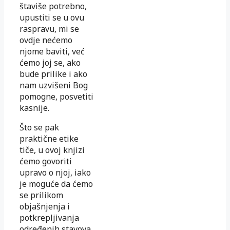
štaviše potrebno,
upustiti se u ovu
raspravu, mi se
ovdje nećemo
njome baviti, već
ćemo joj se, ako
bude prilike i ako
nam uzvišeni Bog
pomogne, posvetiti
kasnije.
Što se pak
praktične etike
tiče, u ovoj knjizi
ćemo govoriti
upravo o njoj, iako
je moguće da ćemo
se prilikom
objašnjenja i
potkrepljivanja
određenih stavova