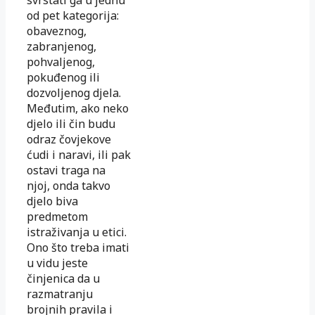
od pet kategorija:
obaveznog,
zabranjenog,
pohvaljenog,
pokuđenog ili
dozvoljenog djela.
Međutim, ako neko
djelo ili čin budu
odraz čovjekove
ćudi i naravi, ili pak
ostavi traga na
njoj, onda takvo
djelo biva
predmetom
istraživanja u etici.
Ono što treba imati
u vidu jeste
činjenica da u
razmatranju
brojnih pravila i