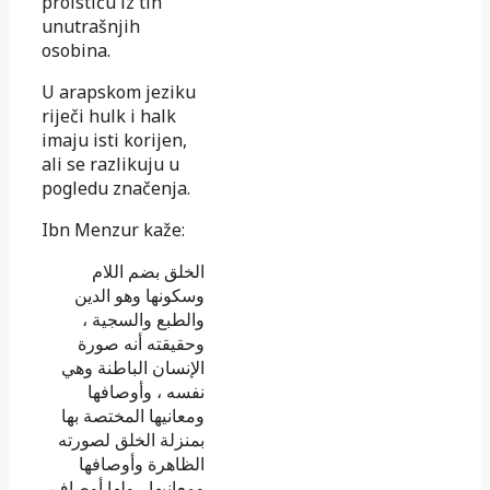
proističu iz tih
unutrašnjih
osobina.
U arapskom jeziku
riječi hulk i halk
imaju isti korijen,
ali se razlikuju u
pogledu značenja.
Ibn Menzur kaže:
الخلق بضم اللام
وسكونها وهو الدين
والطبع والسجية ،
وحقيقته أنه صورة
الإنسان الباطنة وهي
نفسه ، وأوصافها
ومعانيها المختصة بها
بمنزلة الخلق لصورته
الظاهرة وأوصافها
ومعانيها ، ولها أوصاف