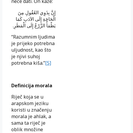
neće dati. On kaže:
إِنَّ بِذَوِي العُقُولِ مِنَ
الْحَاجَةِ إِلَى الاَدَبِ كَمَا
.
يَظْمَأُ الزَّرْعُ إِلَى الْمَطَرِ
“Razumnim ljudima
je prijeko potrebna
uljudnost, kao što
je njivi suhoj
potrebna kiša.”
[5]
Definicija morala
Riječ koja se u
arapskom jeziku
koristi u značenju
morala je ahlak, a
sama ta riječ je
oblik množine