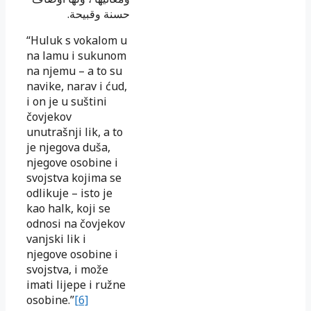
.
حسنة وقبيحة
“Huluk s vokalom u
na lamu i sukunom
na njemu – a to su
navike, narav i ćud,
i on je u suštini
čovjekov
unutrašnji lik, a to
je njegova duša,
njegove osobine i
svojstva kojima se
odlikuje – isto je
kao halk, koji se
odnosi na čovjekov
vanjski lik i
njegove osobine i
svojstva, i može
imati lijepe i ružne
osobine.”
[6]