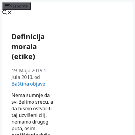
Izbornik
Preskoči
na
sadržaj
Definicija
morala
(etike)
19. Maja 2019.
1.
Jula 2013.
od
Baština objave
Nema sumnje da
svi želimo sreću, a
da bismo ostvarili
taj uzvišeni cilj,
nemamo drugog
puta, osim
pročišćenja duše,