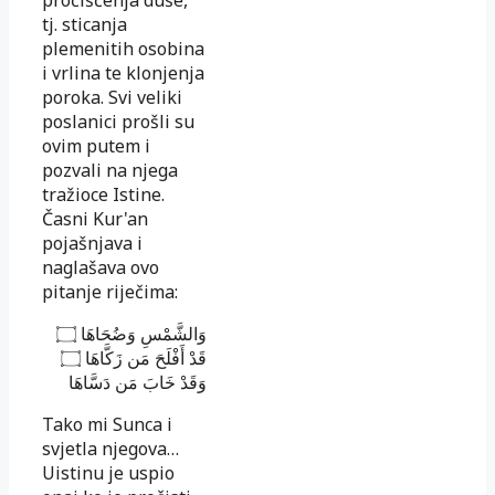
tj. sticanja
plemenitih osobina
i vrlina te klonjenja
poroka. Svi veliki
poslanici prošli su
ovim putem i
pozvali na njega
tražioce Istine.
Časni Kur'an
pojašnjava i
naglašava ovo
pitanje riječima:
۝
وَالشَّمْسِ وَضُحَاهَا
۝
قَدْ أَفْلَحَ مَن زَكَّاهَا
وَقَدْ خَابَ مَن دَسَّاهَا
Tako mi Sunca i
svjetla njegova…
Uistinu je uspio