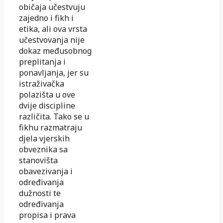
običaja učestvuju
zajedno i fikh i
etika, ali ova vrsta
učestvovanja nije
dokaz međusobnog
preplitanja i
ponavljanja, jer su
istraživačka
polazišta u ove
dvije discipline
različita. Tako se u
fikhu razmatraju
djela vjerskih
obveznika sa
stanovišta
obavezivanja i
određivanja
dužnosti te
određivanja
propisa i prava