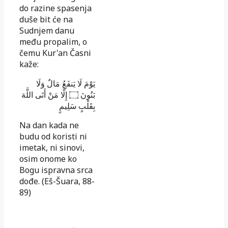
do razine spasenja
duše bit će na
Sudnjem danu
među propalim, o
čemu Kur'an Časni
kaže:
يَوْمَ لَا يَنفَعُ مَالٌ وَلَا
إِلَّا مَنْ أَتَى اللَّهَ
۝
بَنُونَ
بِقَلْبٍ سَلِيمٍ
Na dan kada ne
budu od koristi ni
imetak, ni sinovi,
osim onome ko
Bogu ispravna srca
dođe.
(Eš-Šuara, 88-
89)