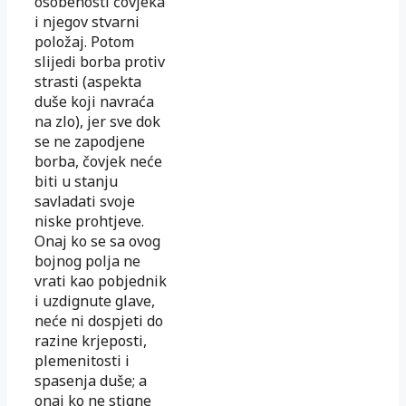
osobenosti čovjeka
i njegov stvarni
položaj. Potom
slijedi borba protiv
strasti (aspekta
duše koji navraća
na zlo), jer sve dok
se ne zapodjene
borba, čovjek neće
biti u stanju
savladati svoje
niske prohtjeve.
Onaj ko se sa ovog
bojnog polja ne
vrati kao pobjednik
i uzdignute glave,
neće ni dospjeti do
razine krjeposti,
plemenitosti i
spasenja duše; a
onaj ko ne stigne