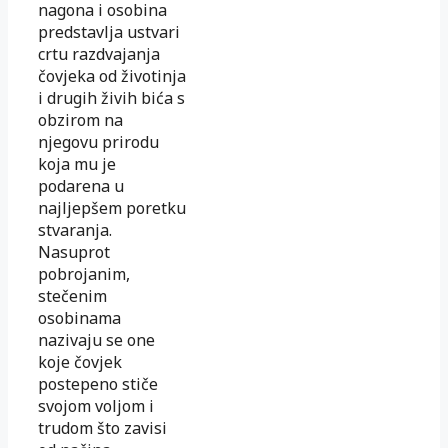
nagona i osobina
predstavlja ustvari
crtu razdvajanja
čovjeka od životinja
i drugih živih bića s
obzirom na
njegovu prirodu
koja mu je
podarena u
najljepšem poretku
stvaranja.
Nasuprot
pobrojanim,
stečenim
osobinama
nazivaju se one
koje čovjek
postepeno stiče
svojom voljom i
trudom što zavisi