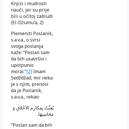
Knjizi i mudrosti
nauči, jer su prije
bili u očitoj zabludi
.
(El-Džumu'a, 2)
Plemeniti Poslanik,
s.a.v.a., o svrsi
svoga poslanja
kaže: “Poslan sam
da bih usavršio i
upotpunio
moral.”
[2]
Imam
Sedždžad, mir neka
je s njim, prenosi
da je Poslanik,
s.a.v.a., rekao:
بُعِثْتُ بِمَكارِم الاَخْلاقِ وَ
مَحَاسِنِهَا.
“Poslan sam da bih