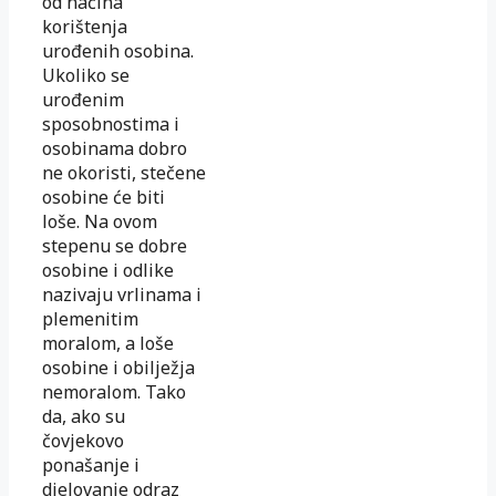
od načina
korištenja
urođenih osobina.
Ukoliko se
urođenim
sposobnostima i
osobinama dobro
ne okoristi, stečene
osobine će biti
loše. Na ovom
stepenu se dobre
osobine i odlike
nazivaju vrlinama i
plemenitim
moralom, a loše
osobine i obilježja
nemoralom. Tako
da, ako su
čovjekovo
ponašanje i
djelovanje odraz