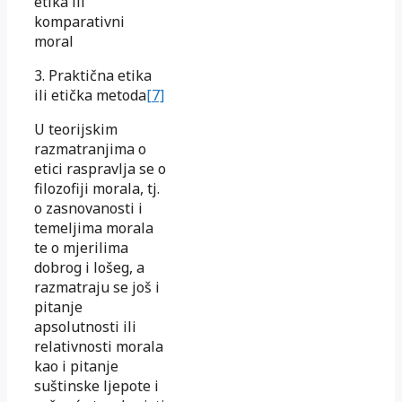
etika ili
komparativni
moral
3. Praktična etika
ili etička metoda
[7]
U teorijskim
razmatranjima o
etici raspravlja se o
filozofiji morala, tj.
o zasnovanosti i
temeljima morala
te o mjerilima
dobrog i lošeg, a
razmatraju se još i
pitanje
apsolutnosti ili
relativnosti morala
kao i pitanje
suštinske ljepote i