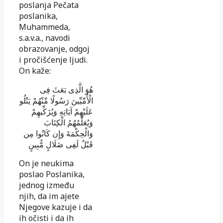
poslanja Pečata
poslanika,
Muhammeda,
s.a.v.a., navodi
obrazovanje, odgoj
i pročišćenje ljudi.
On kaže:
هُوَ الَّذِى بَعَثَ فِى
الْأُمِّيِّينَ رَسُولًا مِّنْهُمْ يَتْلُو
عَلَيْهِمْ آيَاتِهِ وَيُزَكِّيهِمْ
وَيُعَلِّمُهُمُ الْكِتَابَ
وَالْحِكْمَةَ وَإِن كَانُوا مِن
قَبْلُ لَفِى ضَلَالٍ مُّبِينٍ
On je neukima
poslao Poslanika,
jednog između
njih, da im ajete
Njegove kazuje i da
ih očisti i da ih