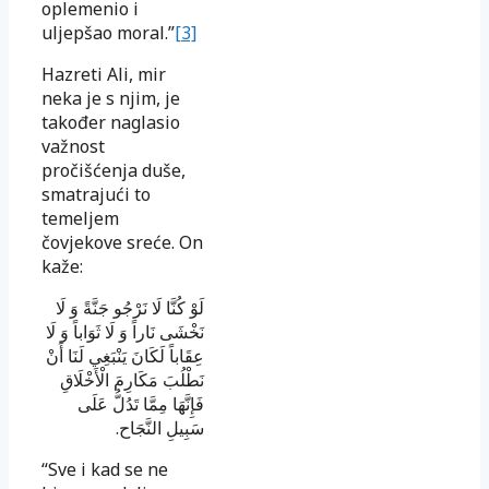
oplemenio i
uljepšao moral.”
[3]
Hazreti Ali, mir
neka je s njim, je
također naglasio
važnost
pročišćenja duše,
smatrajući to
temeljem
čovjekove sreće. On
kaže:
لَوْ كُنَّا لَا نَرْجُو جَنَّةً وَ لَا
نَخْشَى نَاراً وَ لَا ثَوَاباً وَ لَا
عِقَاباً لَكَانَ يَنْبَغِي لَنَا أَنْ
نَطْلُبَ مَكَارِمَ الْأَخْلَاقِ
فَإِنَّهَا مِمَّا تَدُلُّ عَلَى
سَبِيلِ النَّجَاح‏.
“Sve i kad se ne