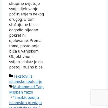
skupine uvjetuje
svoje djelovanje
počinjanjem nekog
drugog. U tom
slučaju ne bi se
dogodio nijedan
pokret ni
djelovanje. Prema
tome, postojanje
bića u vanjskom,
Objektivnom
svijetu dokaz je da
postoji nužno biće.
Kategorije
Tekstovi iz
islamske teologije
Oznake
Muhammed Taqi
Misbah Yazdi
“Enciklopedija
islamskih predaja