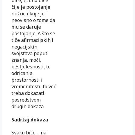
biće, tj. ono biće
čije je postojanje
nužno i koje je
neovisno o tome da
mu se daruje
postojanje. A što se
tiče afirmacijskih i
negacijskih
svojstava poput
znanja, moći,
bestjelesnosti, te
odricanja
prostornosti i
vremenitosti, to već
treba dokazati
posredstvom
drugih dokaza.
Sadržaj dokaza
Svako biće – na