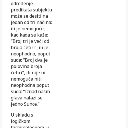
određenje
predikata subjektu
može se desiti na
jedan od tri načina:
ili je nemoguće,
kao kada se kaže:
“Broj tri je veći od
broja četiri”, ili je
neophodno, poput
suda: “Broj dva je
polovina broja
četiri”, ili nije ni
nemoguća niti
neophodna poput
suda: “Iznad naših
glava nalazi se
jedno Sunce.”
U skladu s
logičkom
terminologijom, u