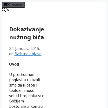
Izbornik
Preskoči
na
sadržaj
Dokazivanje
nužnog bića
24. Januara 2015.
od
Baština objave
Uvod
U prethodnom
poglavlju ukazali
smo da filozofi i
teolozi iznose
veliki broj dokaza o
Božijem
postojanju, koji su