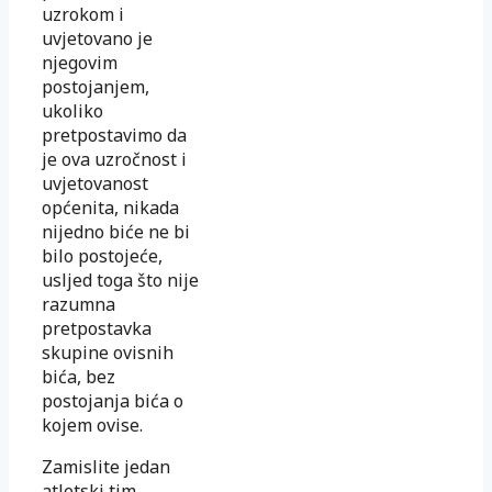
uzrokom i
uvjetovano je
njegovim
postojanjem,
ukoliko
pretpostavimo da
je ova uzročnost i
uvjetovanost
općenita, nikada
nijedno biće ne bi
bilo postojeće,
usljed toga što nije
razumna
pretpostavka
skupine ovisnih
bića, bez
postojanja bića o
kojem ovise.
Zamislite jedan
atletski tim