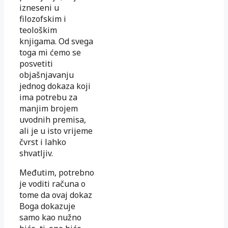
izneseni u
filozofskim i
teološkim
knjigama. Od svega
toga mi ćemo se
posvetiti
objašnjavanju
jednog dokaza koji
ima potrebu za
manjim brojem
uvodnih premisa,
ali je u isto vrijeme
čvrst i lahko
shvatljiv.
Međutim, potrebno
je voditi računa o
tome da ovaj dokaz
Boga dokazuje
samo kao nužno