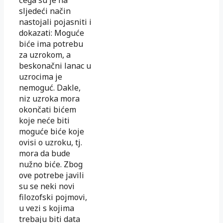
čega su je na
sljedeći način
nastojali pojasniti i
dokazati: Moguće
biće ima potrebu
za uzrokom, a
beskonačni lanac u
uzrocima je
nemoguć. Dakle,
niz uzroka mora
okončati bićem
koje neće biti
moguće biće koje
ovisi o uzroku, tj.
mora da bude
nužno biće. Zbog
ove potrebe javili
su se neki novi
filozofski pojmovi,
u vezi s kojima
trebaju biti data