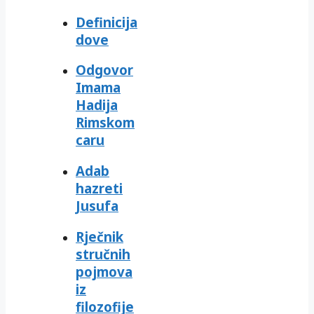
Definicija
dove
Odgovor
Imama
Hadija
Rimskom
caru
Adab
hazreti
Jusufa
Rječnik
stručnih
pojmova
iz
filozofije