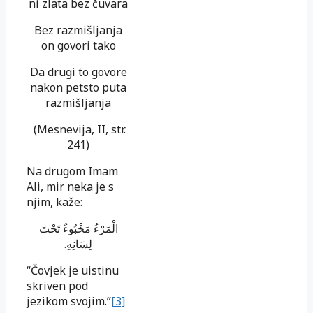
ni zlata bez čuvara
Bez razmišljanja
on govori tako
Da drugi to govore
nakon petsto puta
razmišljanja
(Mesnevija, II, str.
241)
Na drugom Imam
Ali, mir neka je s
njim, kaže:
الْمَرْءُ مَخْبُوءٌ تَحْتَ
لِسَانِهِ.
“Čovjek je uistinu
skriven pod
jezikom svojim.”
[3]