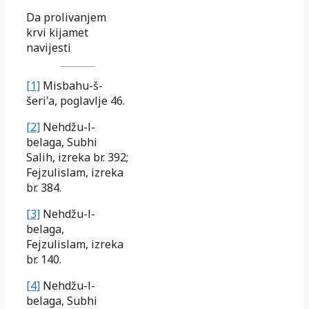
Da prolivanjem
krvi kijamet
navijesti
[1]
Misbahu-š-
šeri'a, poglavlje 46.
[2]
Nehdžu-l-
belaga, Subhi
Salih, izreka br. 392;
Fejzulislam, izreka
br. 384.
[3]
Nehdžu-l-
belaga,
Fejzulislam, izreka
br. 140.
[4]
Nehdžu-l-
belaga, Subhi