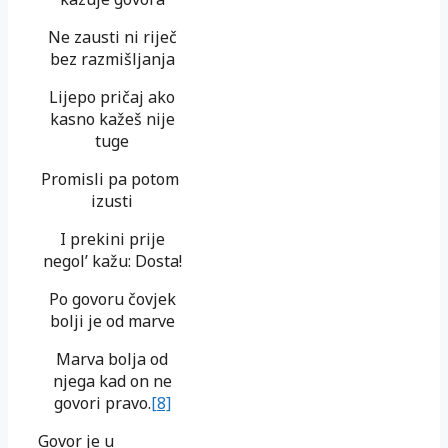
Ne zausti ni riječ
bez razmišljanja
Lijepo pričaj ako
kasno kažeš nije
tuge
Promisli pa potom
izusti
I prekini prije
negol’ kažu: Dosta!
Po govoru čovjek
bolji je od marve
Marva bolja od
njega kad on ne
govori pravo.
[8]
Govor je u