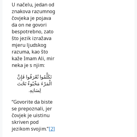
U načelu, jedan od
znakova razumnog
čovjeka je pojava
da on ne govori
bespotrebno, zato
što jezik izražava
mjeru ljudskog
razuma, kao što
kaže Imam Ali, mir
neka je s njim:
تَكَلَّمُوا تُعْرَفُوا فَإِنَّ
الْمَرْءَ مَخْبُوءٌ تَحْتَ
.
لِسَانِهِ
“Govorite da biste
se prepoznali, jer
čovjek je uistinu
skriven pod
jezikom svojim.”
[2]