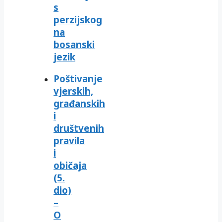
s
perzijskog
na
bosanski
jezik
Poštivanje
vjerskih,
građanskih
i
društvenih
pravila
i
običaja
(5.
dio)
–
O