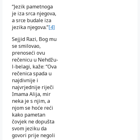
“Jezik pametnoga
je iza srca njegova,
a srce budale iza
jezika njegova.”
[4]
Sejjid Razi, Bog mu
se smilovao,
prenoseći ovu
rečenicu u Nehdžu-
l-belagi, kaže: “Ova
rečenica spada u
najdivnije i
najvrjednije riječi
Imama Alija, mir
neka je s njim, a
njom se hoće reći
kako pametan
čovjek ne dopušta
svom jeziku da
govori prije negoli