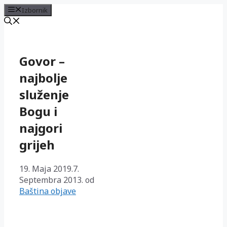
Izbornik
Preskoči
na
sadržaj
Govor –
najbolje
služenje
Bogu i
najgori
grijeh
19. Maja 2019.
7.
Septembra 2013.
od
Baština objave