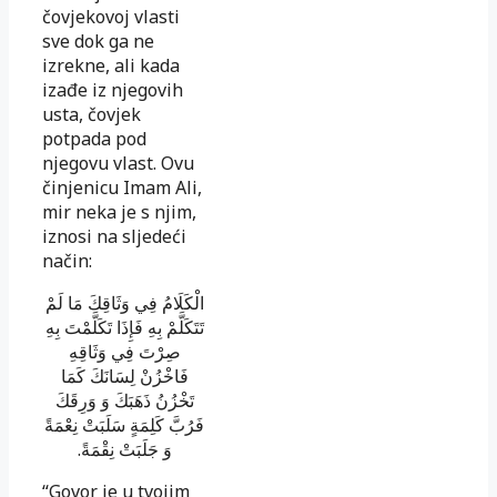
čovjekovoj vlasti
sve dok ga ne
izrekne, ali kada
izađe iz njegovih
usta, čovjek
potpada pod
njegovu vlast. Ovu
činjenicu Imam Ali,
mir neka je s njim,
iznosi na sljedeći
način:
الْكَلَامُ فِي وَثَاقِكَ مَا لَمْ
تَتَكَلَّمْ بِهِ فَإِذَا تَكَلَّمْتَ بِهِ
صِرْتَ فِي وَثَاقِهِ
فَاخْزُنْ لِسَانَكَ كَمَا
تَخْزُنُ ذَهَبَكَ وَ وَرِقَكَ
فَرُبَّ كَلِمَةٍ سَلَبَتْ نِعْمَةً
.
وَ جَلَبَتْ نِقْمَةً
“Govor je u tvojim