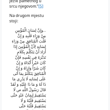
jezik pametnog u
srcu njegovom.”
[5]
Na drugom mjestu
stoji:
…وإِنَّ لِسَانَ الْمُؤْمِنِ
مِنْ وَرَاءِ قَلْبِهِ وَ إِنَّ
قَلْبَ الْمُنَافِقِ مِنْ وَرَاءِ
لِسَانِهِ لِأَنَّ الْمُؤْمِنَ إِذَا
أَرَادَ أَنْ يَتَكَلَّمَ بِكَلَامٍ
تَدَبَّرَهُ فِي نَفْسِهِ فَإِنْ
كَانَ خَيْراً أَبْدَاهُ وَ إِنْ
كَانَ شَرّاً وَارَاهُ وَ إِنَّ
الْمُنَافِقَ يَتَكَلَّمُ بِمَا أَتَى
عَلَى لِسَانِهِ لَا يَدْرِي مَا
ذَا لَهُ وَ مَا ذَا عَلَيْهِ وَ لَقَدْ
قَالَ رَسُولُ اللَّهِ ص لَا
يَسْتَقِيمُ إِيمَانُ عَبْدٍ حَتَّى
يَسْتَقِيمَ قَلْبُهُ وَ لَا
يَسْتَقِيمُ قَلْبُهُ حَتَّى