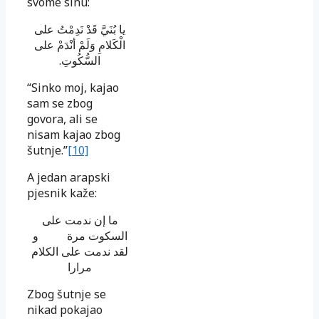
svome sinu:
يا بُنَيَّ قَدْ نَدِمْتُ على
الْكَلامِ وَلَمْ أنْدَمْ على
السُّكُوتِ.
“Sinko moj, kajao
sam se zbog
govora, ali se
nisam kajao zbog
šutnje.”
[10]
A jedan arapski
pjesnik kaže:
ما إن ندمت على
السكوت مرة
و
لقد ندمت على الكلام
مرارا
Zbog šutnje se
nikad pokajao