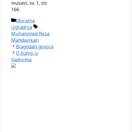
musavi, sv. 1, str.
166.
Kategorije
Moralna
Oznake
izgradnja
Muhammed Reza
Mahdavikan
Blagodati govora
O šutnji u
hadisima