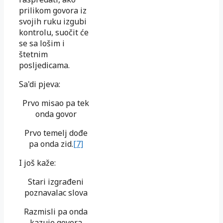
prilikom govora iz
svojih ruku izgubi
kontrolu, suočit će
se sa lošim i
štetnim
posljedicama.
Sa'di pjeva:
Prvo misao pa tek
onda govor
Prvo temelj dođe
pa onda zid.
[7]
I još kaže:
Stari izgrađeni
poznavalac slova
Razmisli pa onda
kazuje govora