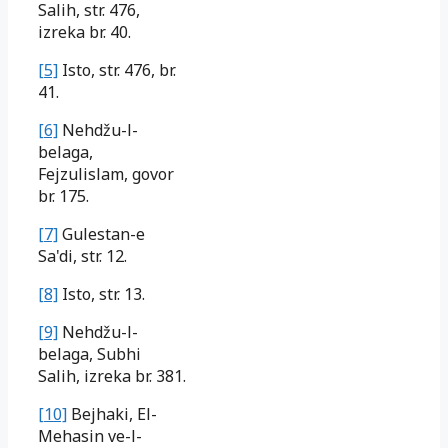
Salih, str. 476,
izreka br. 40.
[5]
Isto, str. 476, br.
41.
[6]
Nehdžu-l-
belaga,
Fejzulislam, govor
br. 175.
[7]
Gulestan-e
Sa'di, str. 12.
[8]
Isto, str. 13.
[9]
Nehdžu-l-
belaga, Subhi
Salih, izreka br. 381.
[10]
Bejhaki, El-
Mehasin ve-l-