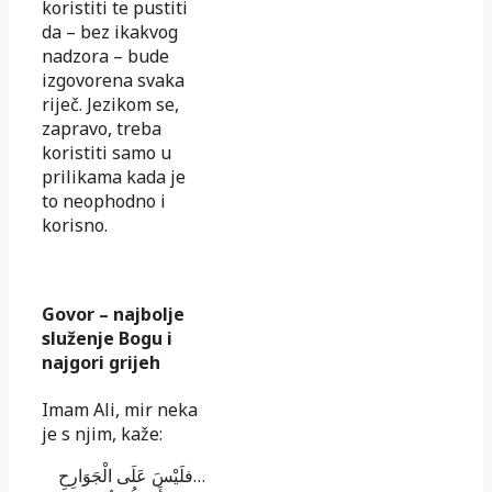
koristiti te pustiti
da – bez ikakvog
nadzora – bude
izgovorena svaka
riječ. Jezikom se,
zapravo, treba
koristiti samo u
prilikama kada je
to neophodno i
korisno.
Govor – najbolje
služenje Bogu i
najgori grijeh
Imam Ali, mir neka
je s njim, kaže:
…فلَيْسَ عَلَى الْجَوَارِحِ