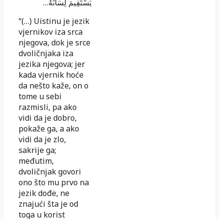
يَسْتَقِيمَ لِسَانُهُ…
“(…) Uistinu je jezik
vjernikov iza srca
njegova, dok je srce
dvoličnjaka iza
jezika njegova; jer
kada vjernik hoće
da nešto kaže, on o
tome u sebi
razmisli, pa ako
vidi da je dobro,
pokaže ga, a ako
vidi da je zlo,
sakrije ga;
međutim,
dvoličnjak govori
ono što mu prvo na
jezik dođe, ne
znajući šta je od
toga u korist