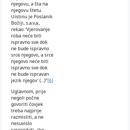
njegovu, a šta na
njegovu štetu.
Uistinu je Poslanik
Božiji, s.a.v.a.,
rekao: ‘Vjerovanje
roba neće biti
ispravno sve dok
ne bude ispravno
srce njegovo, a srce
njegovo neće biti
ispravno sve dok
ne bude ispravan
jezik njegov’ (…)”
[6]
Uglavnom, prije
negoli počne
govoriti čovjek
treba najprije
razmisliti, a ne
nesuvislo
raspredati, ako