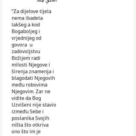
“
Za dijelove tijela
nema ibadeta
lakšeg a kod
Bogaboljeg i
vrjednijeg od
govora u
zadovoljstvu
Božijem radi
milosti Njegove i
širenja znamenja i
blagodati Njegovih
među robovima
Njegovim. Zar ne
vidite da Bog
Uzvišeni nije stavio
između Sebe i
poslanika Svojih
ništa što otkriva
ono što im je