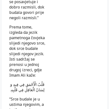
se posavjetuje i
dobro razmisli, dok
budala govori prije
negoli razmisli.”
Prema tome,
izgleda da jezik
pametnoga čovjeka
slijedi njegovo srce,
dok srce budale
slijedi njegov jezik.
Isti sadržaj se
prenosi u jednoj
drugoj izreci, gdje
Imam Ali kaže:
قَلْبُ الْأَحْمَقِ فِي فِيهِ وَ
.
لِسَانُ الْعَاقِلِ فِي قَلْبِهِ
“Srce budale je u
ustima njegovim, a