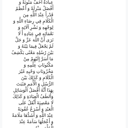
عِبادَةٌ أَخَفُّ مَئُونَةً وَ
أَفْضَلُ مَنْزِلَةً وَ أَعْظَمُ
قَدْراً عِنْدَ اللَّهِ مِنَ
الْكَلَامِ فِي رِضَاءِ اللَّهِ وَ
لِوَجْهِهِ وَ نَشْرِ آلَائِهِ وَ
نَعْمَائِهِ فِي عِبَادِهِ أَ لَا
تَرَى أَنَّ اللَّهَ عَزَّ وَ جَلَّ
لَمْ يَجْعَلْ فِيمَا بَيْنَهُ وَ
بَيْنَ رُسُلِهِ مَعْنًى يَكْشِفُ
مَا أَسَرَّ إِلَيْهِمْ مِنْ
مَكْنُونَاتِ عِلْمِهِ وَ
مَخْزُونَاتِ وَحْيِهِ غَيْرَ
الْكَلَامِ وَ كَذَلِكَ بَيْنَ
الرُّسُلِ وَ الْأُمَمِ فثَبَتَ
بِهَذَا أَنَّهُ أَفْضَلُ الْوَسَائِلِ
وَأَلطَفُ الْعِبَادَةِ وَ كَذَلِكَ
لَا مَعْصِيَةَ أَثْقَلُ عَلَى
الْعَبْدِ وَ أَسْرَعُ عُقُوبَةً
عِنْدَ اللَّهِ وَ أَشَدُّهَا مَلَامَةً
وَ أَعْجَلُهَا سَآمَةً عِنْدَ
.
الْخَلْقِ مِنْهُ