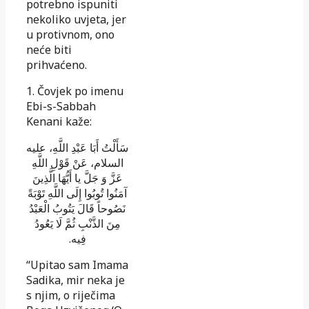
potrebno ispuniti
nekoliko uvjeta, jer
u protivnom, ono
neće biti
prihvaćeno.
1. Čovjek po imenu
Ebi-s-Sabbah
Kenani kaže:
سَأَلْتُ أَبَا عَبْدِ اللَّهِ
، عليه
السلام،
عَنْ قَوْلِ اللَّهِ
عَزَّ وَ جَلَّ يا أَيُّهَا الَّذِينَ
آمَنُوا تُوبُوا إِلَى اللَّهِ تَوْبَةً
نَصُوحاً قَالَ يَتُوبُ الْعَبْدُ
مِنَ الذَّنْبِ ثُمَّ لَا يَعُودُ
.
فِيه
“Upitao sam Imama
Sadika, mir neka je
s njim, o riječima