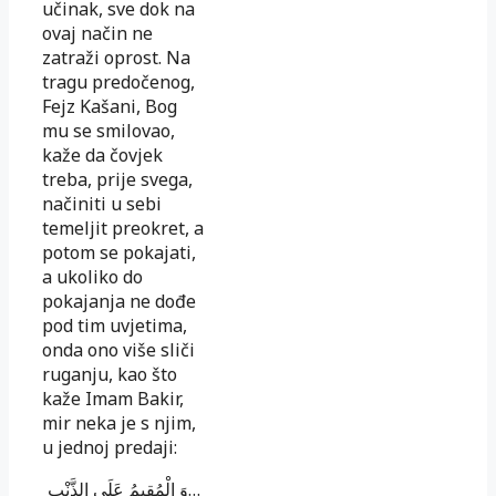
učinak, sve dok na
ovaj način ne
zatraži oprost. Na
tragu predočenog,
Fejz Kašani, Bog
mu se smilovao,
kaže da čovjek
treba, prije svega,
načiniti u sebi
temeljit preokret, a
potom se pokajati,
a ukoliko do
pokajanja ne dođe
pod tim uvjetima,
onda ono više sliči
ruganju, kao što
kaže Imam Bakir,
mir neka je s njim,
u jednoj predaji:
وَ الْمُقِيمُ عَلَى الذَّنْبِ
…