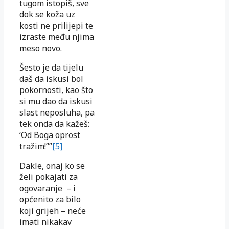
tugom istopiš, sve
dok se koža uz
kosti ne prilijepi te
izraste među njima
meso novo.
Šesto je da tijelu
daš da iskusi bol
pokornosti, kao što
si mu dao da iskusi
slast neposluha, pa
tek onda da kažeš:
‘Od Boga oprost
tražim!’’”
[5]
Dakle, onaj ko se
želi pokajati za
ogovaranje – i
općenito za bilo
koji grijeh – neće
imati nikakav