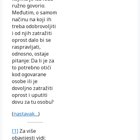
ružno govorio.
Međutim, o samom
načinu na koji ih
treba odobrovoljiti
i od njih zatražiti
oprost dalo bi se
raspravljati,
odnosno, ostaje
pitanje: Da li je za
to potrebno otići
kod ogovarane
osobe ili je
dovoljno zatražiti
oprost i uputiti
dovu za tu osobu?
(
nastavak…
)
[1]
Za više
obavijesti vidi: