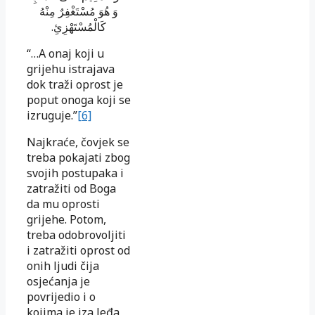
وَ هُوَ مُسْتَغْفِرٌ مِنْهُ
.
كَالْمُسْتَهْزِئِ
“…A onaj koji u
grijehu istrajava
dok traži oprost je
poput onoga koji se
izruguje.”
[6]
Najkraće, čovjek se
treba pokajati zbog
svojih postupaka i
zatražiti od Boga
da mu oprosti
grijehe. Potom,
treba odobrovoljiti
i zatražiti oprost od
onih ljudi čija
osjećanja je
povrijedio i o
kojima je iza leđa