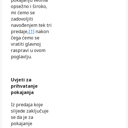
opsežno i široko,
mi ćemo se
zadovoljiti
navođenjem tek tri
predaje,
[1]
nakon
čega ćemo se
vratiti glavnoj
raspravi u ovom
poglavlju.
Uvjeti za
prihvatanje
pokajanja
Iz predaja koje
slijede zaključuje
se da je za
pokajanje