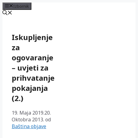
Izbornik
Preskoči
na
sadržaj
Iskupljenje
za
ogovaranje
– uvjeti za
prihvatanje
pokajanja
(2.)
19. Maja 2019.
20.
Oktobra 2013.
od
Baština objave