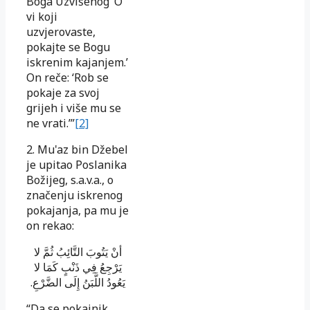
Boga Uzvišenog ‘O
vi koji
uzvjerovaste,
pokajte se Bogu
iskrenim kajanjem.’
On reče: ‘Rob se
pokaje za svoj
grijeh i više mu se
ne vrati.’”
[2]
2. Mu'az bin Džebel
je upitao Poslanika
Božijeg, s.a.v.a., o
značenju iskrenog
pokajanja, pa mu je
on rekao:
أنْ يَتُوبَ التَّائِبُ ثُمَّ لا
يَرْجِعُ فِي ذَنْبٍ كَمَا لا
يَعُودُ اللَّبَنُ إِلَى الضَّرْعِ.
“
Da se pokajnik