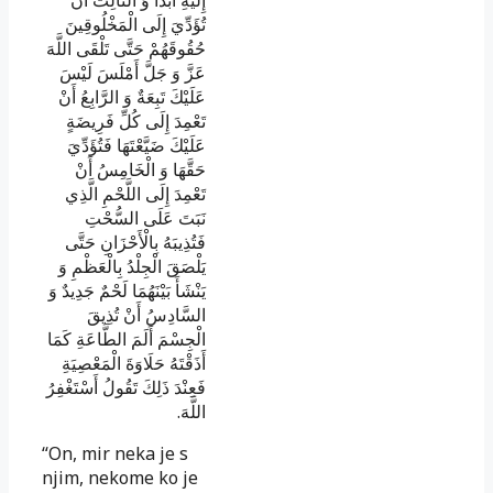
إِلَيْهِ أَبَداً وَ الثَّالِثُ أَنْ
تُؤَدِّيَ إِلَى الْمَخْلُوقِينَ
حُقُوقَهُمْ حَتَّى تَلْقَى اللَّهَ
عَزَّ وَ جَلَّ أَمْلَسَ لَيْسَ
عَلَيْكَ تَبِعَةٌ وَ الرَّابِعُ أَنْ
تَعْمِدَ إِلَى كُلِّ فَرِيضَةٍ
عَلَيْكَ ضَيَّعْتَهَا فَتُؤَدِّيَ
حَقَّهَا وَ الْخَامِسُ أَنْ
تَعْمِدَ إِلَى اللَّحْمِ الَّذِي
نَبَتَ عَلَى السُّحْتِ
فَتُذِيبَهُ بِالْأَحْزَانِ حَتَّى
يَلْصَقَ الْجِلْدُ بِالْعَظْمِ وَ
يَنْشَأَ بَيْنَهُمَا لَحْمٌ جَدِيدٌ وَ
السَّادِسُ أَنْ تُذِيقَ
الْجِسْمَ أَلَمَ الطَّاعَةِ كَمَا
أَذَقْتَهُ حَلَاوَةَ الْمَعْصِيَةِ
فَعِنْدَ ذَلِكَ تَقُولُ أَسْتَغْفِرُ
.
اللَّهَ
“On, mir neka je s
njim, nekome ko je