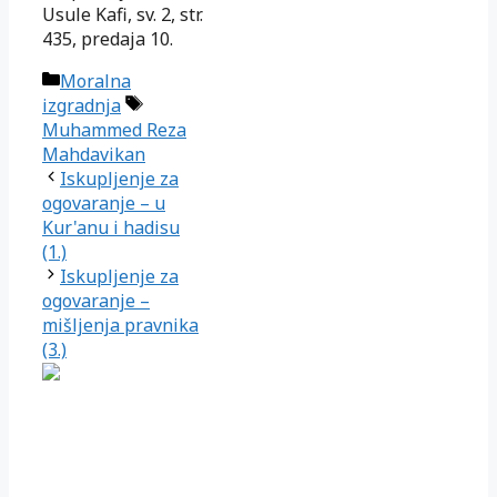
Usule Kafi, sv. 2, str.
435, predaja 10.
Kategorije
Moralna
Oznake
izgradnja
Muhammed Reza
Mahdavikan
Iskupljenje za
ogovaranje – u
Kur'anu i hadisu
(1.)
Iskupljenje za
ogovaranje –
mišljenja pravnika
(3.)