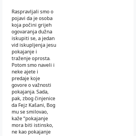
Raspravljali smo o
pojavi da je osoba
koja počini grijeh
ogovaranja dužna
iskupiti se, a jedan
vid iskupljenja jesu
pokajanje i
traženje oprosta.
Potom smo naveli i
neke ajete i
predaje koje
govore o važnosti
pokajanja. Sada,
pak, zbog činjenice
da Fejz Kašani, Bog
mu se smilovao,
kaže “pokajanje
mora biti istinsko,
ne kao pokajanje