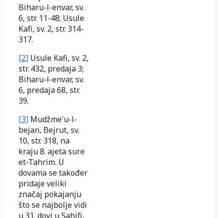
Biharu-l-envar, sv.
6, str. 11-48; Usule
Kafi, sv. 2, str. 314-
317.
[2]
Usule Kafi, sv. 2,
str. 432, predaja 3;
Biharu-l-envar, sv.
6, predaja 68, str.
39.
[3]
Mudžme'u-l-
bejan, Bejrut, sv.
10, str. 318, na
kraju 8. ajeta sure
et-Tahrim. U
dovama se također
pridaje veliki
značaj pokajanju
što se najbolje vidi
u 31. dovi u Sahifi,