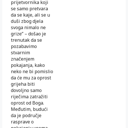
prijetvornika koji
se samo pretvara
da se kaje, ali se u
duši zbog djela
svoga nimalo ne
grize” – došao je
trenutak da se
pozabavimo
stvarnim
značenjem
pokajanja, kako
neko ne bi pomislio
da će mu za oprost
grijeha biti
dovoljno samo
riječima zatražiti
oprost od Boga.
Međutim, budući
da je područje
rasprave o
pokajanju veoma