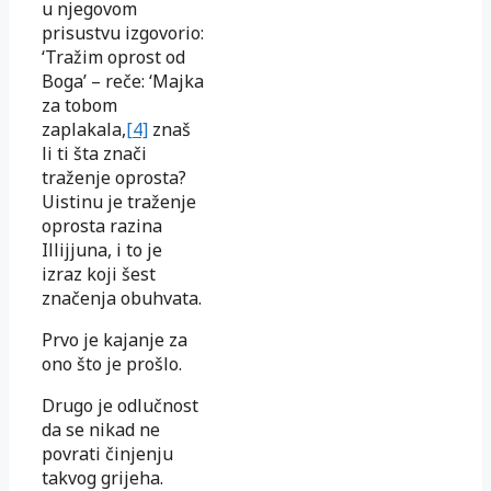
u njegovom
prisustvu izgovorio:
‘Tražim oprost od
Boga’ – re
če
: ‘Majka
za tobom
zaplakala,
[4]
znaš
li ti šta znači
traženje oprosta?
Uistinu je traženje
oprosta razina
Illijjuna, i to je
izraz koji šest
značenja obuhvata.
Prvo je kajanje za
ono što je prošlo.
Drugo je odlučnost
da se nikad ne
povrati činjenju
takvog grijeha.