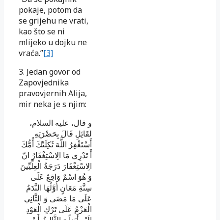
pokaje, potom da
se grijehu ne vrati,
kao što se ni
mlijeko u dojku ne
vraća.”
[3]
3. Jedan govor od
Zapovjednika
pravovjernih Alija,
mir neka je s njim:
و قال
، عليه السلام،
لقَائِلِ قَالَ بِحَضْرَتِهِ
أَسْتَغْفِرُ اللَّهَ ثَكِلَتْكَ أُمُّكَ
أَ تَدْرِي مَا الِاسْتِغْفَارُ انّ
الِاسْتِغْفَارَ دَرَجَةُ الْعِلِّيِّينَ
وَ هُوَ اسْمٌ وَاقِعٌ عَلَى
سِتَّةِ مَعَانٍ أَوَّلُهَا النَّدَمُ
عَلَى مَا مَضَى وَ الثَّانِي
الْعَزْمُ عَلَى تَرْكِ الْعَوْدِ