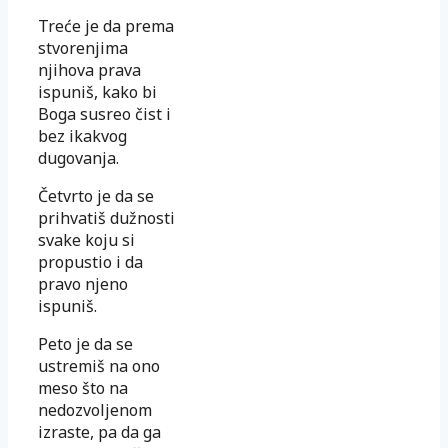
Treće je da prema
stvorenjima
njihova prava
ispuniš, kako bi
Boga susreo čist i
bez ikakvog
dugovanja.
Četvrto je da se
prihvatiš dužnosti
svake koju si
propustio i da
pravo njeno
ispuniš.
Peto je da se
ustremiš na ono
meso što na
nedozvoljenom
izraste, pa da ga