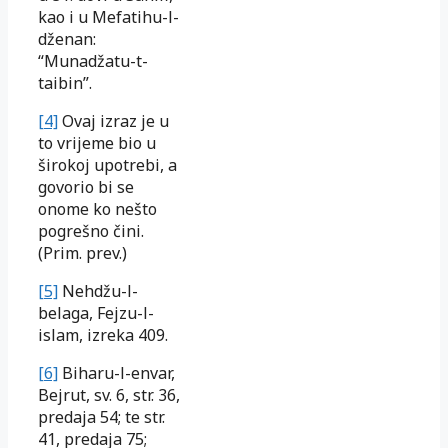
kao i u Mefatihu-l-
dženan:
“Munadžatu-t-
taibin”.
[4]
Ovaj izraz je u
to vrijeme bio u
širokoj upotrebi, a
govorio bi se
onome ko nešto
pogrešno čini.
(Prim. prev.)
[5]
Nehdžu-l-
belaga, Fejzu-l-
islam, izreka 409.
[6]
Biharu-l-envar,
Bejrut, sv. 6, str. 36,
predaja 54; te str.
41, predaja 75;