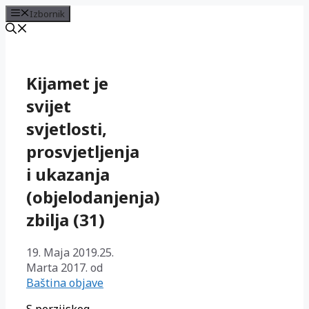
Izbornik
Preskoči
na
sadržaj
Kijamet je
svijet
svjetlosti,
prosvjetljenja
i ukazanja
(objelodanjenja)
zbilja (31)
19. Maja 2019.
25.
Marta 2017.
od
Baština objave
S perzijskog