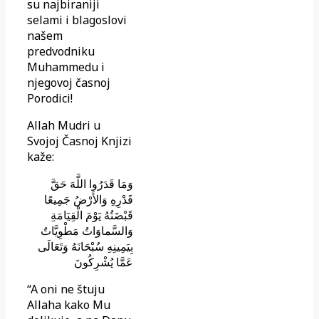
su najbiraniji
selami i blagoslovi
našem
predvodniku
Muhammedu i
njegovoj časnoj
Porodici!
Allah Mudri u
Svojoj Časnoj Knjizi
kaže:
وَمَا قَدَرُوا اللَّهَ حَقَّ
قَدْرِهِ وَالأَرْضُ جَمِيعًا
قَبْضَتُهُ يَوْمَ الْقِيَامَةِ
وَالسَّماوَاتُ مَطْوِيَّاتٌ
بِيَمِينِهِ سُبْحَانَهُ وَتَعَالَى
عَمَّا يُشْرِكُونَ
“A oni ne štuju
Allaha kako Mu