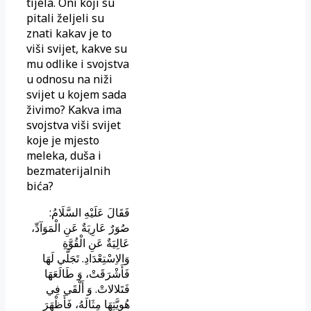
tijela. Oni koji su
pitali željeli su
znati kakav je to
viši svijet, kakve su
mu odlike i svojstva
u odnosu na niži
svijet u kojem sada
živimo? Kakva ima
svojstva viši svijet
koje je mjesto
meleka, duša i
bezmaterijalnih
bića?
فَقَالَ عَلَيْهِ السَّلَامُ:
صُوَرٌ عَارِيَةٌ عَنِ الْمَوَآدِّ،
عَالِيَةٌ عَنِ الْقُوَّةِ
وَالاِسْتِعْدَادِ. تَجَلَّي‌ لَهَا
فَأَشْرَقَتْ، وَ طَالَعَهَا
فَتَلالاتْ. وَ أَلْقَي‌ فِي‌
هُوِيَّتِهَا مِثَالَهُ، فَأَظْهَرَ