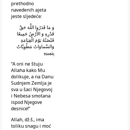
prethodno
navedenih ajeta
jeste sljedeće:
وَ مَا قَدَرُوا اللَّهَ حَقَّ
قَدْرِهِ وَ الأَرْضُ جَمِيعًا
قَبْضَتُهُ يَوْمَ الْقِيَامَةِ
وَالسَّماوَاتُ مَطْوِيَّاتٌ
بِيَمِينِهِ
“A oni ne štuju
Allaha kako Mu
dolikuje, a na Danu
Sudnjem Zemlja je
sva u šaci Njegovoj
i Nebesa smotana
ispod Njegove
desnice!”
Allah, dž.š., ima
toliku snagu i moć