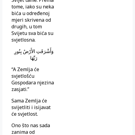
tome, iako su neka
bića u određenoj
mjeri skrivena od
drugih, u tom
Svijetu sva bića su
svjetlosna.
وَأَشْرَقَتِ الأَرْضُ بِنُورِ
رَبِّهَا
“A Zemlja će
svjetlošću
Gospodara njezina
zasjati.”
Sama Zemlja će
svijetliti i isijavat
će svjetlost.
Ono što nas sada
zanima od