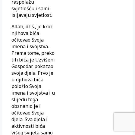
raspolažu
svjetlošću i sami
isijavaju svjetlost.
Allah, dž.š., je kroz
njihova bića
očitovao Svoja
imena i svojstva.
Prema tome, preko
tih bića je Uzvišeni
Gospodar pokazao
svoja djela. Prvo je
u njihova bića
položio Svoja
imena i svojstva i u
slijedu toga
obznanio je i
očitovao Svoja
djela. Sva djela i
aktivnosti bića
višeg svijeta samo