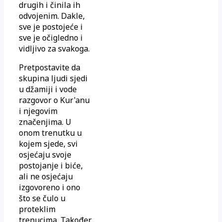
drugih i činila ih
odvojenim. Dakle,
sve je postojeće i
sve je očigledno i
vidljivo za svakoga.
Pretpostavite da
skupina ljudi sjedi
u džamiji i vode
razgovor o Kur'anu
i njegovim
značenjima. U
onom trenutku u
kojem sjede, svi
osjećaju svoje
postojanje i biće,
ali ne osjećaju
izgovoreno i ono
što se čulo u
proteklim
trenucima. Također,