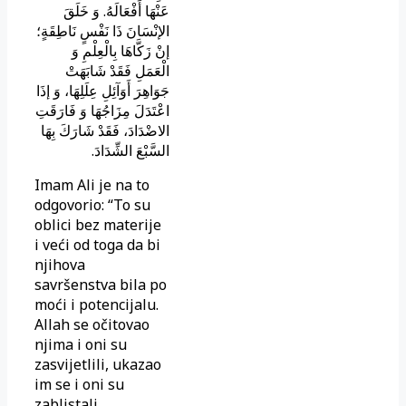
عَنْهَا أَفْعَالَهُ. وَ خَلَقَ
الإنْسَانَ ذَا نَفْسٍ نَاطِقَةٍ؛
إنْ زَكَّاهَا بِالْعِلْمِ وَ
الْعَمَلِ فَقَدْ شَابَهَتْ
جَوَاهِرَ أَوَآئِلِ عِلَلِهَا، وَ إذَا
اعْتَدَلَ مِزَاجُهَا وَ فَارَقَتِ
الاضْدَادَ، فَقَدْ شَارَكَ بِهَا
السَّبْعَ الشِّدَادَ.
Imam Ali je na to
odgovorio: “To su
oblici bez materije
i veći od toga da bi
njihova
savršenstva bila po
moći i potencijalu.
Allah se očitovao
njima i oni su
zasvijetlili, ukazao
im se i oni su
zablistali,