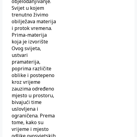
objelodanjivanje.
Svijet u kojem
trenutno živimo
obilježava materija
i protok vremena.
Prima-materija
koja je izvorište
Ovog svijeta,
ustvari
pramaterija,
poprima različite
oblike i postepeno
kroz vrijeme
zauzima određeno
mjesto u prostoru,
bivajući time
uslovljena i
ograničena. Prema
tome, kako su
vrijeme i mjesto
odlike ovosvjetskih