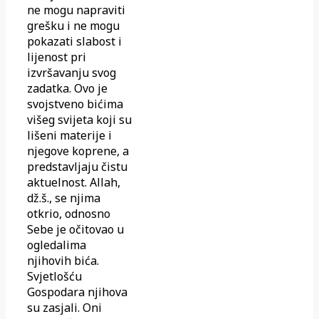
ne mogu napraviti
grešku i ne mogu
pokazati slabost i
lijenost pri
izvršavanju svog
zadatka. Ovo je
svojstveno bićima
višeg svijeta koji su
lišeni materije i
njegove koprene, a
predstavljaju čistu
aktuelnost. Allah,
dž.š., se njima
otkrio, odnosno
Sebe je očitovao u
ogledalima
njihovih bića.
Svjetlošću
Gospodara njihova
su zasjali. Oni