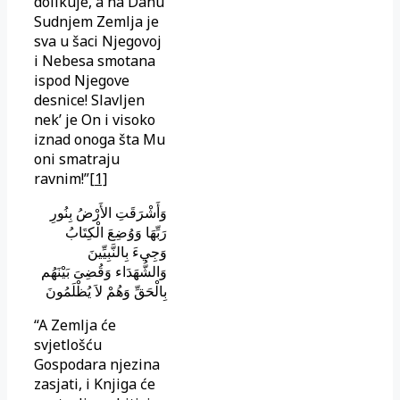
dolikuje, a na Danu
Sudnjem Zemlja je
sva u šaci Njegovoj
i Nebesa smotana
ispod Njegove
desnice! Slavljen
nek’ je On i visoko
iznad onoga šta Mu
oni smatraju
ravnim!”
[1]
وَأَشْرَقَتِ الأَرْضُ بِنُورِ
رَبِّهَا وَوُضِعَ الْكِتَابُ
وَجِيءَ بِالنَّبِيِّينَ
وَالشُّهَدَاء وَقُضِىَ بَيْنَهُم
بِالْحَقِّ وَهُمْ لاَ يُظْلَمُونَ
“A Zemlja će
svjetlošću
Gospodara njezina
zasjati, i Knjiga će