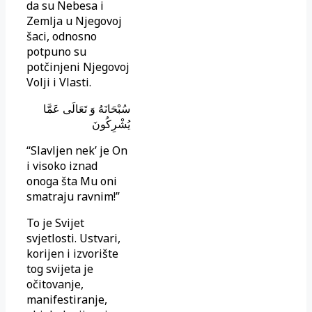
da su Nebesa i
Zemlja u Njegovoj
šaci, odnosno
potpuno su
potčinjeni Njegovoj
Volji i Vlasti.
سُبْحَانَهُ وَ تَعَالَى عَمَّا
يُشْرِكُونَ
“Slavljen nek’ je On
i visoko iznad
onoga šta Mu oni
smatraju ravnim!”
To je Svijet
svjetlosti. Ustvari,
korijen i izvorište
tog svijeta je
očitovanje,
manifestiranje,