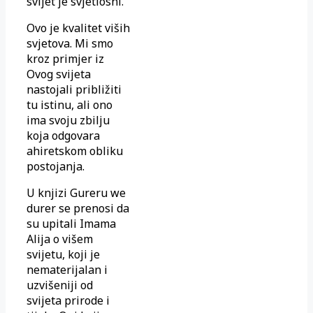
svijet je svjetlosni.
Ovo je kvalitet viših
svjetova. Mi smo
kroz primjer iz
Ovog svijeta
nastojali približiti
tu istinu, ali ono
ima svoju zbilju
koja odgovara
ahiretskom obliku
postojanja.
U knjizi Gureru we
durer se prenosi da
su upitali Imama
Alija o višem
svijetu, koji je
nematerijalan i
uzvišeniji od
svijeta prirode i