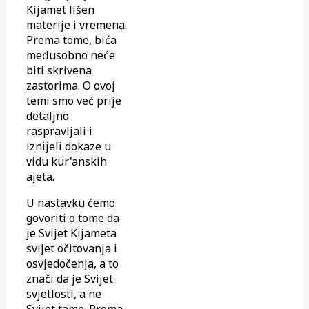
Kijamet lišen
materije i vremena.
Prema tome, bića
međusobno neće
biti skrivena
zastorima. O ovoj
temi smo već prije
detaljno
raspravljali i
iznijeli dokaze u
vidu kur'anskih
ajeta.
U nastavku ćemo
govoriti o tome da
je Svijet Kijameta
svijet očitovanja i
osvjedočenja, a to
znači da je Svijet
svjetlosti, a ne
Svijet tame. Prema