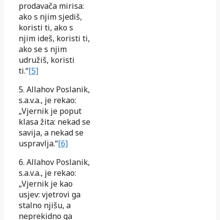
prodavača mirisa:
ako s njim sjediš,
koristi ti, ako s
njim ideš, koristi ti,
ako se s njim
udružiš, koristi
ti.“
[5]
5. Allahov Poslanik,
s.a.v.a., je rekao:
„Vjernik je poput
klasa žita: nekad se
savija, a nekad se
uspravlja.“
[6]
6. Allahov Poslanik,
s.a.v.a., je rekao:
„Vjernik je kao
usjev: vjetrovi ga
stalno njišu, a
neprekidno ga