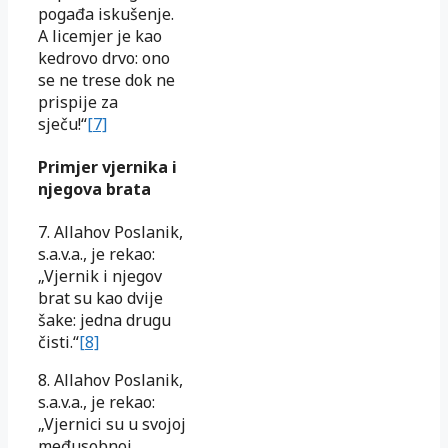
pogađa iskušenje.
A licemjer je kao
kedrovo drvo: ono
se ne trese dok ne
prispije za
sječu!“
[7]
Primjer vjernika i
njegova brata
7. Allahov Poslanik,
s.a.v.a., je rekao:
„Vjernik i njegov
brat su kao dvije
šake: jedna drugu
čisti.“
[8]
8. Allahov Poslanik,
s.a.v.a., je rekao:
„Vjernici su u svojoj
međusobnoj