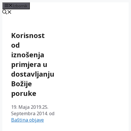
Izbornik
Preskoči
na
sadržaj
Korisnost
od
iznošenja
primjera u
dostavljanju
Božije
poruke
19. Maja 2019.
25.
Septembra 2014.
od
Baština objave