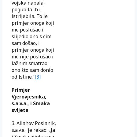
vojska napala,
pogubila ih i
istrijebila. To je
primjer onoga koji
me poslušao i
slijedio ono s čim
sam došao, i
primjer onoga koji
me nije poslušao i
lažnim smatrao
ono što sam donio
od Istine.“
[3]
Primjer
Vjerovjesnika,
s.a.v.a., i Smaka
svijeta
3. Allahov Poslanik,
s.a.v.a., je rekao: „Ja
i Smak svijeta smo