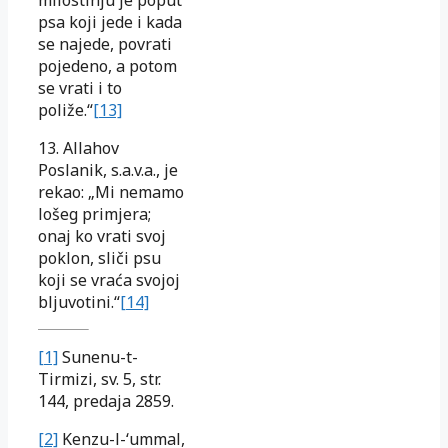
milostinju je poput
psa koji jede i kada
se najede, povrati
pojedeno, a potom
se vrati i to
poliže.“
[13]
13. Allahov
Poslanik, s.a.v.a., je
rekao: „Mi nemamo
lošeg primjera;
onaj ko vrati svoj
poklon, sliči psu
koji se vraća svojoj
bljuvotini.“
[14]
[1]
Sunenu-t-
Tirmizi, sv. 5, str.
144, predaja 2859.
[2]
Kenzu-l-‘ummal,