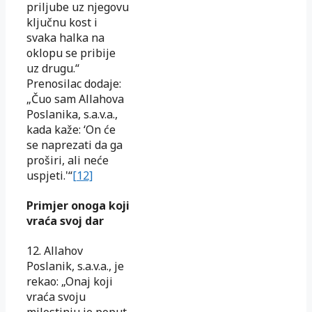
priljube uz njegovu
ključnu kost i
svaka halka na
oklopu se pribije
uz drugu.“
Prenosilac dodaje:
„Čuo sam Allahova
Poslanika, s.a.v.a.,
kada kaže: ‘On će
se naprezati da ga
proširi, ali neće
uspjeti.'“
[12]
Primjer onoga koji
vraća svoj dar
12. Allahov
Poslanik, s.a.v.a., je
rekao: „Onaj koji
vraća svoju