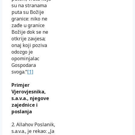
su na stranama
puta su Božije
granice: niko ne
zađe u granice
Božije dok se ne
otkrije zavjesa;
onaj koji poziva
odozgo je
opominjalac
Gospodara
svoga.“
[1]
Primjer
Vjerovjesnika,
s.a.v.a., njegove
zajednice i
poslanja
2. Allahov Poslanik,
s.a.v.a., je rekao: „Ja