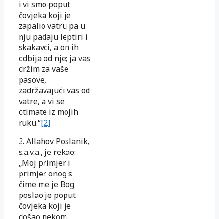
i vi smo poput
čovjeka koji je
zapalio vatru pa u
nju padaju leptiri i
skakavci, a on ih
odbija od nje; ja vas
držim za vaše
pasove,
zadržavajući vas od
vatre, a vi se
otimate iz mojih
ruku.“
[2]
3. Allahov Poslanik,
s.a.v.a., je rekao:
„Moj primjer i
primjer onog s
čime me je Bog
poslao je poput
čovjeka koji je
došao nekom