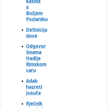
kasida
o
Božjem
Poslaniku
Definicija
dove
Odgovor
Imama
Hadija
Rimskom
caru
Adab
hazreti
Jusufa
Rječnik