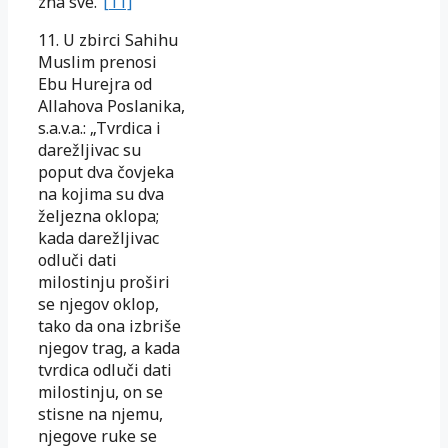
zna sve.”
[11]
11. U zbirci Sahihu
Muslim prenosi
Ebu Hurejra od
Allahova Poslanika,
s.a.v.a.: „Tvrdica i
darežljivac su
poput dva čovjeka
na kojima su dva
željezna oklopa;
kada darežljivac
odluči dati
milostinju proširi
se njegov oklop,
tako da ona izbriše
njegov trag, a kada
tvrdica odluči dati
milostinju, on se
stisne na njemu,
njegove ruke se