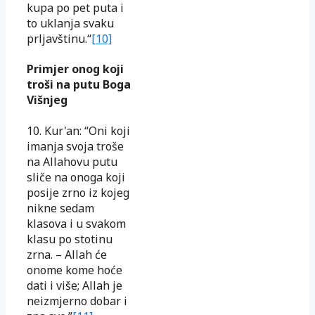
kupa po pet puta i
to uklanja svaku
prljavštinu.“
[10]
Primjer onog koji
troši na putu Boga
Višnjeg
10. Kur'an: “Oni koji
imanja svoja troše
na Allahovu putu
sliče na onoga koji
posije zrno iz kojeg
nikne sedam
klasova i u svakom
klasu po stotinu
zrna. – Allah će
onome kome hoće
dati i više; Allah je
neizmjerno dobar i