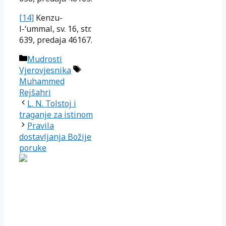
[14]
Kenzu-
l-‘ummal, sv. 16, str.
639, predaja 46167.
Kategorije
Mudrosti
Oznake
Vjerovjesnika
Muhammed
Rejšahri
L. N. Tolstoj i
traganje za istinom
Pravila
dostavljanja Božije
poruke