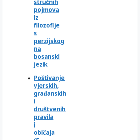
stručnih
pojmova
iz
filozofije
s
perzijskog
na
bosanski
jezik
Poštivanje
vjerskih,
građanskih
i
društvenih
pravila
i
običaja