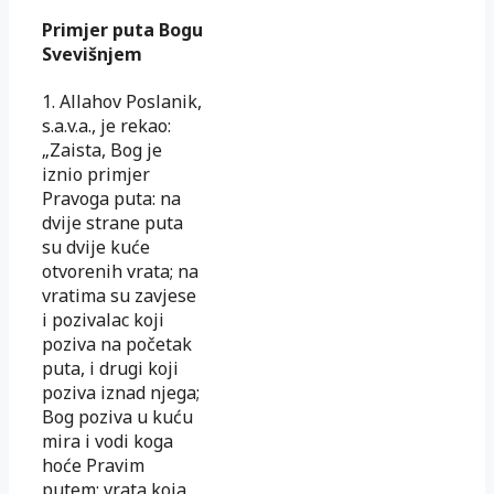
Primjer puta Bogu
Svevišnjem
1. Allahov Poslanik,
s.a.v.a., je rekao:
„Zaista, Bog je
iznio primjer
Pravoga puta: na
dvije strane puta
su dvije kuće
otvorenih vrata; na
vratima su zavjese
i pozivalac koji
poziva na početak
puta, i drugi koji
poziva iznad njega;
Bog poziva u kuću
mira i vodi koga
hoće Pravim
putem; vrata koja