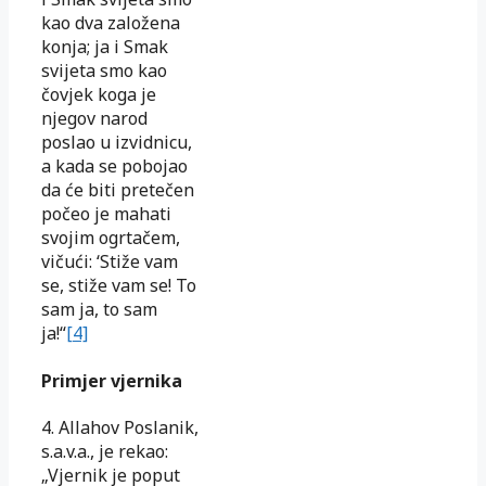
kao dva založena
konja; ja i Smak
svijeta smo kao
čovjek koga je
njegov narod
poslao u izvidnicu,
a kada se pobojao
da će biti pretečen
počeo je mahati
svojim ogrtačem,
vičući: ‘Stiže vam
se, stiže vam se! To
sam ja, to sam
ja!“
[4]
Primjer vjernika
4. Allahov Poslanik,
s.a.v.a., je rekao:
„Vjernik je poput