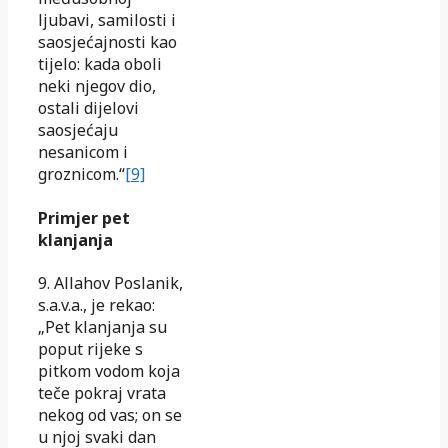
ljubavi, samilosti i
saosjećajnosti kao
tijelo: kada oboli
neki njegov dio,
ostali dijelovi
saosjećaju
nesanicom i
groznicom.“
[9]
Primjer pet
klanjanja
9. Allahov Poslanik,
s.a.v.a., je rekao:
„Pet klanjanja su
poput rijeke s
pitkom vodom koja
teče pokraj vrata
nekog od vas; on se
u njoj svaki dan