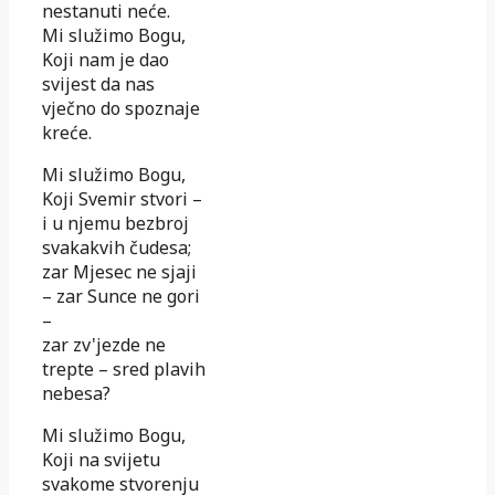
nestanuti neće.
Mi služimo Bogu,
Koji nam je dao
svijest da nas
vječno do spoznaje
kreće.
Mi služimo Bogu,
Koji Svemir stvori –
i u njemu bezbroj
svakakvih čudesa;
zar Mjesec ne sjaji
– zar Sunce ne gori
–
zar zv'jezde ne
trepte – sred plavih
nebesa?
Mi služimo Bogu,
Koji na svijetu
svakome stvorenju