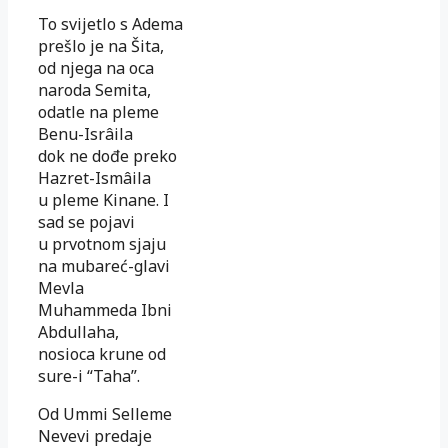
To svijetlo s Adema
prešlo je na Šita,
od njega na oca
naroda Semita,
odatle na pleme
Benu-Isrâila
dok ne dođe preko
Hazret-Ismâila
u pleme Kinane. I
sad se pojavi
u prvotnom sjaju
na mubareć-glavi
Mevla
Muhammeda Ibni
Abdullaha,
nosioca krune od
sure-i “Taha”.
Od Ummi Selleme
Nevevi predaje