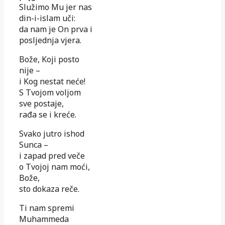
Služimo Mu jer nas
din-i-islam uči:
da nam je On prva i
posljednja vjera.
Bože, Koji posto
nije –
i Kog nestat neće!
S Tvojom voljom
sve postaje,
rađa se i kreće.
Svako jutro ishod
Sunca –
i zapad pred veče
o Tvojoj nam moći,
Bože,
sto dokaza reče.
Ti nam spremi
Muhammeda