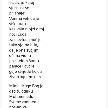
tradiciju kojoj
vjernost se
priznaje:
“Amina veli da je
više puta
kazivala njojzi o toj
noći čuda:
za mevluda noć je
tako sjajna bila,
da je ona svojim
očima vidila
po cijelom Šamu
palače i dvore,
gdje svijetle kô da
živim ognjem gore.
Mimo druge Bog je
dao tu odliku
Muhammedu,
Svome zadnjem
poslaniku,