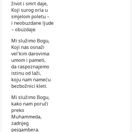
život i smrt daje,
Koji surog orla u
smjelom poletu –
i neobuzdane ljude
– obuzdaje.
Mi služimo Bogu,
Koji nas osnaži
vel'kim darovima:
umom i pameti,
da raspoznajemo
istinu od laži,
koju nam nameću
bezbožnici kleti.
Mi služimo Bogu,
kako nam poruči
preko
Muhammeda,
zadnjeg
pejgambera.