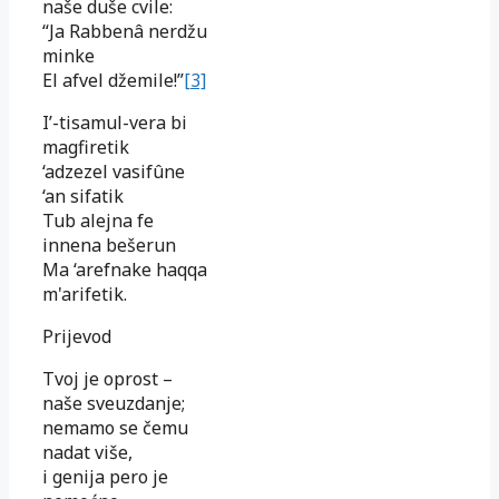
naše duše cvile:
“Ja Rabbenâ nerdžu
minke
El afvel džemile!”
[3]
I’-tisamul-vera bi
magfiretik
‘adzezel vasifûne
‘an sifatik
Tub alejna fe
innena bešerun
Ma ‘arefnake haqqa
m'arifetik.
Prijevod
Tvoj je oprost –
naše sveuzdanje;
nemamo se čemu
nadat više,
i genija pero je