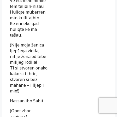
Ve edžmele minke
lem telidin-nisau
Huliqte muberren
min kulli ‘ajbin
Ke enneke qad
huliqte ke ma
tešau.
(Nije moja ženica
ljepšega vidila,
nit je žena od tebe
milijeg rodila!
Ti si stvoren onako,
kako si ti htio;
stvoren si bez
mahane – i lijep i
mio!)
Hassan ibn Sabit
(Opet zbor
zapjeva:)