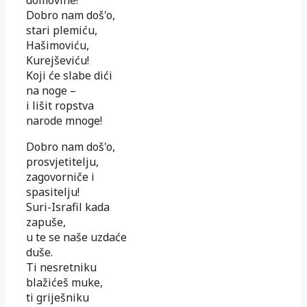
Dobro nam doš'o,
stari plemiću,
Hašimoviću,
Kurejševiću!
Koji će slabe dići
na noge –
i lišit ropstva
narode mnoge!
Dobro nam doš'o,
prosvjetitelju,
zagovorniče i
spasitelju!
Suri-Israfil kada
zapuše,
u te se naše uzdaće
duše.
Ti nesretniku
blažićeš muke,
ti griješniku