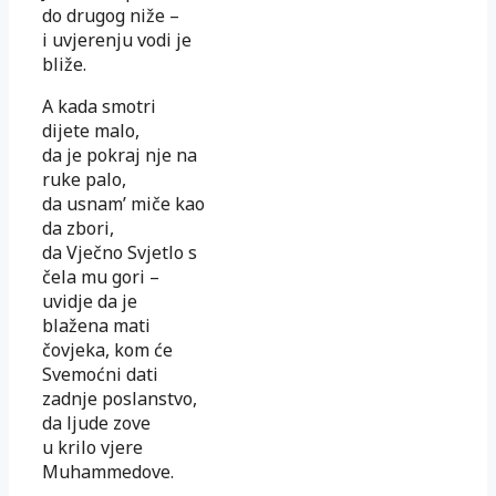
do drugog niže –
i uvjerenju vodi je
bliže.
A kada smotri
dijete malo,
da je pokraj nje na
ruke palo,
da usnam’ miče kao
da zbori,
da Vječno Svjetlo s
čela mu gori –
uvidje da je
blažena mati
čovjeka, kom će
Svemoćni dati
zadnje poslanstvo,
da ljude zove
u krilo vjere
Muhammedove.