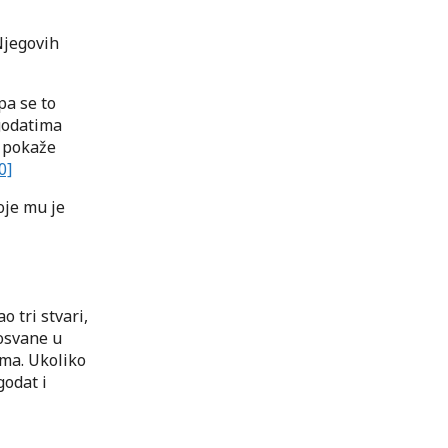
 Njegovih
pa se to
agodatima
e pokaže
0]
oje mu je
o tri stvari,
osvane u
ama. Ukoliko
godat i