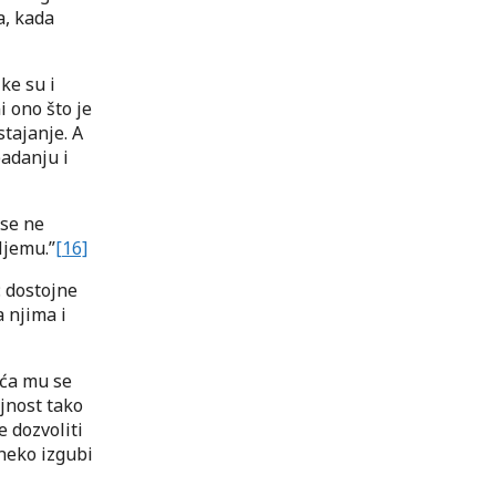
a, kada
ke su i
i ono što je
tajanje. A
padanju i
 se ne
Njemu.”
[16]
: dostojne
a njima i
eća mu se
jnost tako
e dozvoliti
 neko izgubi