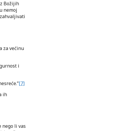
z Božijih
ju nemoj
 zahvaljivati
ja za većinu
igurnost i
nesreće.”
[7]
a ih
e nego li vas