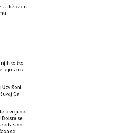
e zadržavaju
 mu
njih to što
še ogrezu u
j Uzvišeni
 čuvaj Ga
ite u vrijeme
! Doista se
 sredstvom
čega se