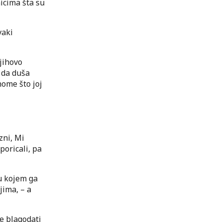
nicima šta su
vaki
jihovo
 da duša
nome što joj
zni, Mi
 poricali, pa
du kojem ga
jima, – a
ke blagodati