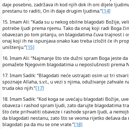
daje posebno, zadržava ih kod njih dok ih oni dijele ljudim
prestanu to raditi, On ih daje drugim ljudima.”
[14]
15. Imam Ali: “Kada su u nekog obilne blagodati Božije, veli
potrebe ljudi prema njemu. Tako da onaj koji radi Boga čin
obavezan po tom pitanju, on blagodatima čuva trajnost i os
onaj koji ih ne ispunjava onako kao treba izložit će ih pro
uništenju.”
[15]
16. Imam Ali: “Najmanje što ste dužni spram Boga jeste da
pomažete Njegovim blagodatima u neposlušnosti prema 
17. Imam Sadik: “Blagodati neće ustrajati osim uz tri stvari
spoznaje Allaha, s.v.t., u vezi s njima, oduživanje zahvale n
truda oko njih.”
[17]
18. Imam Sadik: “Kod koga se uvećaju blagodati Božije, uv
obaveza i rashod spram ljudi, zato darujte blagodatima tra
što ćete prihvatiti obaveze i rashode spram ljudi, a nemojt
da blagodati nestanu, zato što se veoma rijetko dešava da
blagodati pa da mu se one vrate.”
[18]