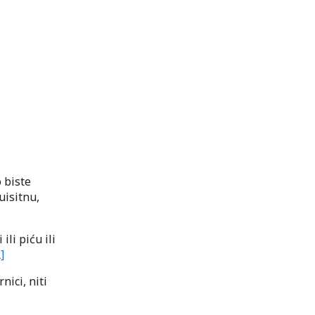
o biste
uisitnu,
ili piću ili
]
nici, niti