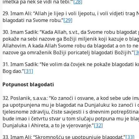
imetka pa nek se vidi na tebi.’”
[28]
29. Imam Ali: “Allah je lijep i voli ljepotu, i voli vidjeti trag
blagodati na Svome robu.”
[29]
30. Imam Sadik: “Kada Allah, s.v.t., da Svome robu blagodat 
pokaže na sebi nazove ga Božiji miljenik koji kazuje o bl
Allahovim. A kada Allah Svome robu da blagodat a on to n
nazove ga omraženik Božiji poricatelj blagodati Božijih.”
[3
31. Imam Sadik: “Ne volim da čovjek ne pokaže blagodati k
Bog dao.”
[31]
Potpunost blagodati
32. Poslanik, s.a.v.a.: “Ko zanoći i osvane, a kod sebe ude ima
pa upotpunjena mu je blagodat na Dunjaluku: ko zanoći i 
tjelesnome zdravlju, čiste savjesti i s dnevnim potrepštin
bude imao i četvrtu stvar u tom slučaju potpuna mu je bla
Dunjaluka i Ahireta, a to je vjerovanje.”
[32]
33. Imam Ali: “Skromnošću se upotpunjuje blagodat.”
[33]