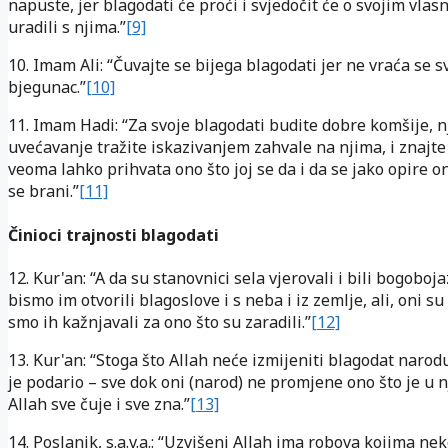
napuste, jer blagodati će proći i svjedočit će o svojim vlas
uradili s njima.”
[9]
10. Imam Ali: “Čuvajte se bijega blagodati jer ne vraća se s
bjegunac.”
[10]
11. Imam Hadi: “Za svoje blagodati budite dobre komšije, n
uvećavanje tražite iskazivanjem zahvale na njima, i znajte
veoma lahko prihvata ono što joj se da i da se jako opire o
se brani.”
[11]
Činioci trajnosti blagodati
12. Kur'an: “A da su stanovnici sela vjerovali i bili bogoboja
bismo im otvorili blagoslove i s neba i iz zemlje, ali, oni su
smo ih kažnjavali za ono što su zaradili.”
[12]
13. Kur'an: “Stoga što Allah neće izmijeniti blagodat naro
je podario – sve dok oni (narod) ne promjene ono što je u n
Allah sve čuje i sve zna.”
[13]
14. Poslanik, s.a.v.a.: “Uzvišeni Allah ima robova kojima ne