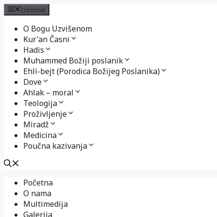
Izbornik
O Bogu Uzvišenom
Kur'an Časni
Hadis
Muhammed Božiji poslanik
Ehli-bejt (Porodica Božijeg Poslanika)
Dove
Ahlak – moral
Teologija
Proživljenje
Miradž
Medicina
Poučna kazivanja
Preskoči
Početna
na
O nama
sadržaj
Multimedija
Galerija