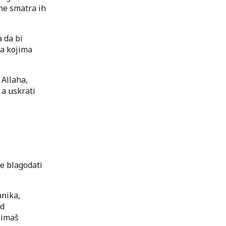
 ne smatra ih
 da bi
ka kojima
Allaha,
 a uskrati
oje blagodati
anika,
od
 imaš