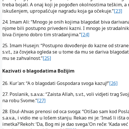
treba bojati. A onaj koji je pogođen okolnostima teškim, a
iskušenjem, upropašćuje nagradu koja ga očekuje.”
[23]
24. Imam Ali: “Mnogo je onih kojima blagodat biva darivana
njome bili postupno privedeni kazni. I mnogo je stradalni
biva činjeno dobro tim stradanjima.”
[24]
25. Imam Husejn: “Postupno dovođenje do kazne od strane 
s.v.t., za čovjeka ogleda se u tome da mu se dariva blagodat
mu se zahvalnost.”
[25]
Kazivati o blagodatima Božijim
26. Kur'an: “A o blagodati Gospodara svoga kazuj!”
[26]
27. Poslanik, s.a.v.a.: “Zaista Allah, s.v.t., voli vidjeti trag Sv
na robu Svome.”
[27]
28. Ebul-Ahvas prenosi od oca svoga: “Otišao sam kod Posl
s.a.v.a., i vidio me u lošem stanju. Rekao mi je: ‘Imaš li išta 
imetka?’Rekoh: ‘Da, Bog mi je dao svega.’On reče: ‘Kada već