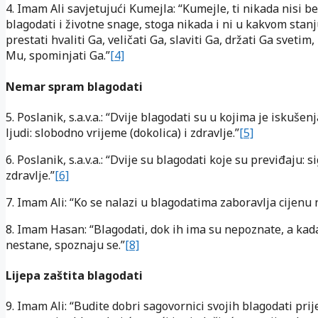
4. Imam Ali savjetujući Kumejla: “Kumejle, ti nikada nisi be
blagodati i životne snage, stoga nikada i ni u kakvom stan
prestati hvaliti Ga, veličati Ga, slaviti Ga, držati Ga svetim,
Mu, spominjati Ga.”
[4]
Nemar spram blagodati
5. Poslanik, s.a.v.a.: “Dvije blagodati su u kojima je iskušen
ljudi: slobodno vrijeme (dokolica) i zdravlje.”
[5]
6. Poslanik, s.a.v.a.: “Dvije su blagodati koje su previđaju: s
zdravlje.”
[6]
7. Imam Ali: “Ko se nalazi u blagodatima zaboravlja cijenu 
8. Imam Hasan: “Blagodati, dok ih ima su nepoznate, a kad
nestane, spoznaju se.”
[8]
Lijepa zaštita blagodati
9. Imam Ali: “Budite dobri sagovornici svojih blagodati prij