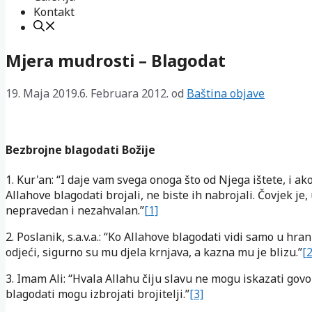
Kontakt
Mjera mudrosti – Blagodat
19. Maja 2019.
6. Februara 2012.
od
Baština objave
Bezbrojne blagodati Božije
1. Kur'an: “I daje vam svega onoga što od Njega ištete, i ak
Allahove blagodati brojali, ne biste ih nabrojali. Čovjek je, 
nepravedan i nezahvalan.”
[1]
2. Poslanik, s.a.v.a.: “Ko Allahove blagodati vidi samo u hrani 
odjeći, sigurno su mu djela krnjava, a kazna mu je blizu.”
[2
3. Imam Ali: “Hvala Allahu čiju slavu ne mogu iskazati govor
blagodati mogu izbrojati brojitelji.”
[3]