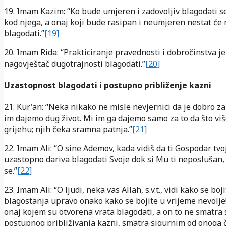
19. Imam Kazim: “Ko bude umjeren i zadovoljiv blagodati s
kod njega, a onaj koji bude rasipan i neumjeren nestat će
blagodati.”
[19]
20. Imam Rida: “Prakticiranje pravednosti i dobročinstva je
nagovještač dugotrajnosti blagodati.”
[20]
Uzastopnost blagodati i postupno približenje kazni
21. Kur'an: “Neka nikako ne misle nevjernici da je dobro za 
im dajemo dug život. Mi im ga dajemo samo za to da što vi
grijehu; njih čeka sramna patnja.”
[21]
22. Imam Ali: “O sine Ademov, kada vidiš da ti Gospodar tvo
uzastopno dariva blagodati Svoje dok si Mu ti neposlušan,
se.”
[22]
23. Imam Ali: “O ljudi, neka vas Allah, s.v.t., vidi kako se boj
blagostanja upravo onako kako se bojite u vrijeme nevolje
onaj kojem su otvorena vrata blagodati, a on to ne smatra
postupnog približivanja kazni, smatra sigurnim od onoga 