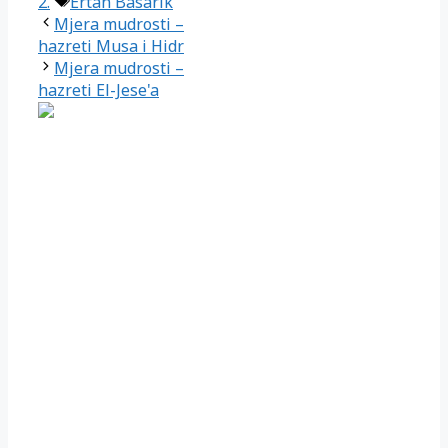
Oznake
2.
Ertan Basarik
Mjera mudrosti –
hazreti Musa i Hidr
Mjera mudrosti –
hazreti El-Jese'a