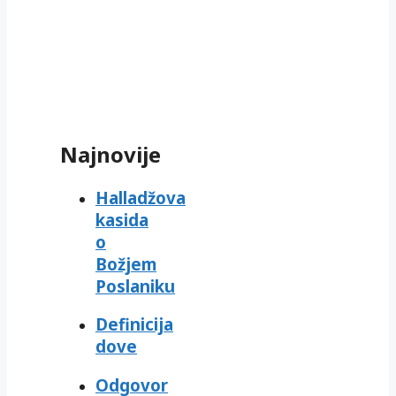
Najnovije
Halladžova
kasida
o
Božjem
Poslaniku
Definicija
dove
Odgovor