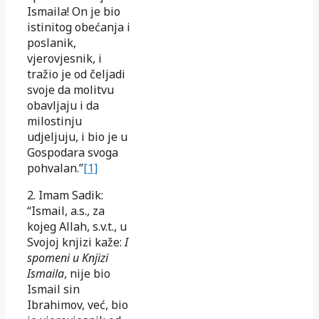
Ismaila! On je bio
istinitog obećanja i
poslanik,
vjerovjesnik, i
tražio je od čeljadi
svoje da molitvu
obavljaju i da
milostinju
udjeljuju, i bio je u
Gospodara svoga
pohvalan.”
[1]
2. Imam Sadik:
“Ismail, a.s., za
kojeg Allah, s.v.t., u
Svojoj knjizi kaže:
I
spomeni u Knjizi
Ismaila
, nije bio
Ismail sin
Ibrahimov, već, bio