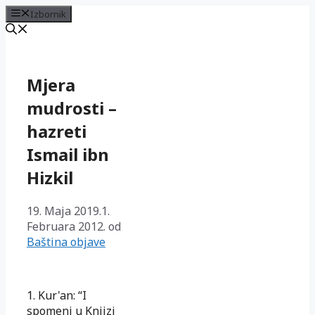
Izbornik
Preskoči
na
sadržaj
Mjera
mudrosti –
hazreti
Ismail ibn
Hizkil
19. Maja 2019.
1.
Februara 2012.
od
Baština objave
1. Kur'an: “I
spomeni u Knjizi