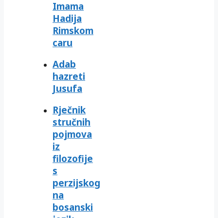
Imama
Hadija
Rimskom
caru
Adab
hazreti
Jusufa
Rječnik
stručnih
pojmova
iz
filozofije
s
perzijskog
na
bosanski