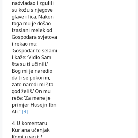
nadvladao i zgulili
su kožu s njegove
glave i lica. Nakon
toga mu je došao
izaslani melek od
Gospodara svjetova
i rekao mu:
‘Gospodar te selami
i kaže: ‘Vidio Sam
šta su ti učinili.’
Bog mi je naredio
da ti se pokorim,
zato naredi mi šta
god želiš.’ On mu
reče: ‘Za mene je
primjer Husejn Ibn
Ali.’”
[3]
4. U komentaru
Kur'ana učenjak
Komi u vezi:
I