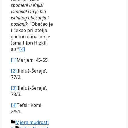
spomeni u Knjizi
Ismaila! On je bio
istinitog obećanja i
poslanik
: “Obećao je
i čekao prijatelja
godinu dana, on je
Ismail Ibn Hizkil,
a.s.”
[4]
[1]
Merjem, 45-55.
[2]
‘Ileluš-Šeraje’,
77/2.
[3]
‘Ileluš-Šeraje’,
78/3.
[4]
Tefsir Komi,
2/51.
Kategorije
Mjera mudrosti