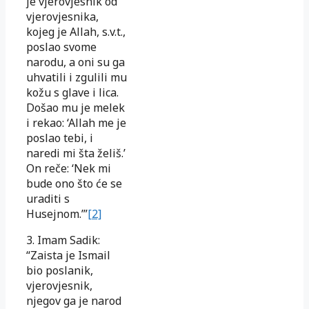
je vjerovjesnik od
vjerovjesnika,
kojeg je Allah, s.v.t.,
poslao svome
narodu, a oni su ga
uhvatili i zgulili mu
kožu s glave i lica.
Došao mu je melek
i rekao: ‘Allah me je
poslao tebi, i
naredi mi šta želiš.’
On reče: ‘Nek mi
bude ono što će se
uraditi s
Husejnom.’”
[2]
3. Imam Sadik:
“Zaista je Ismail
bio poslanik,
vjerovjesnik,
njegov ga je narod