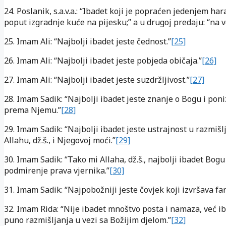
24. Poslanik, s.a.v.a.: “Ibadet koji je popraćen jedenjem ha
poput izgradnje kuće na pijesku;” a u drugoj predaju: “na v
25. Imam Ali: “Najbolji ibadet jeste čednost.”
[25]
26. Imam Ali: “Najbolji ibadet jeste pobjeda običaja.”
[26]
27. Imam Ali: “Najbolji ibadet jeste suzdržljivost.”
[27]
28. Imam Sadik: “Najbolji ibadet jeste znanje o Bogu i pon
prema Njemu.”
[28]
29. Imam Sadik: “Najbolji ibadet jeste ustrajnost u razmišl
Allahu, dž.š., i Njegovoj moći.”
[29]
30. Imam Sadik: “Tako mi Allaha, dž.š., najbolji ibadet Bogu
podmirenje prava vjernika.”
[30]
31. Imam Sadik: “Najpobožniji jeste čovjek koji izvršava far
32. Imam Rida: “Nije ibadet mnoštvo posta i namaza, već ib
puno razmišljanja u vezi sa Božijim djelom.”
[32]