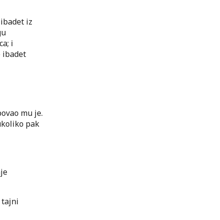
ibadet iz
gu
a; i
 ibadet
bovao mu je.
ukoliko pak
nje
 tajni