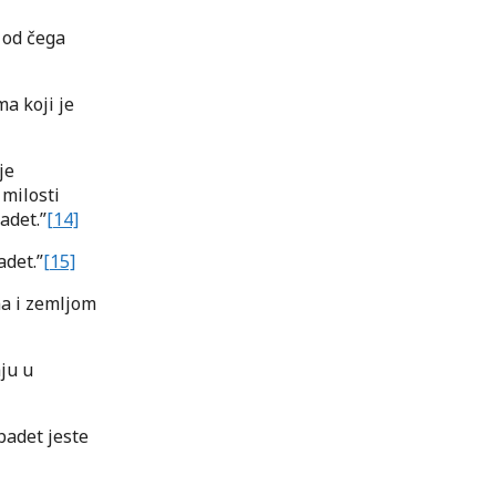
, od čega
ma koji je
je
 milosti
adet.”
[14]
adet.”
[15]
ma i zemljom
ju u
badet jeste