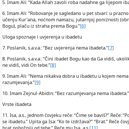
5. Imam Ali: “Kada Allah zavoli roba nadahne ga lijepom ib
6. Imam Ali: “Robovanje je sagledano u pet stvari: u praz
učenju Kur'ana, noćnom namazu, jutarnjoj poniznosti (ob
Bogu), plaču iz straha prema Bogu.”
[6]
Uloga spoznaje i uvjerenja u ibadetu
7. Poslanik, s.a.v.a.: “Bez uvjerenja nema ibadeta.”
[7]
8. Poslanik, s.a.v.a.: “Čini ibadet Bogu kao da Ga vidiš, ukoli
ne vidiš, vidi On tebe.”
[8]
9. Imam Ali: “Nema nikakva dobra u ibadetu u kojem nema
razumjevanja.”
[9]
10. Imam Zejnul-Abidin: “Bez razumjevanja nema ibadeta.”
Vrste ibadeta
11. Isa, a.s., jednom čovjeku reče: “Čime se baviš?” Reče: “
se ibadetu.” Upita ga Isa: “Ko te izdržava?” “Brat.” Reče čovj
brat pobožniji od tebe.” Reče mu Isa, a.s.
[11]