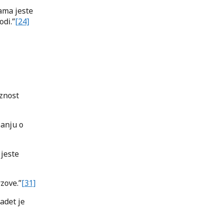
rama jeste
odi.”
[24]
iznost
janju o
 jeste
zove.”
[31]
adet je