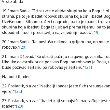
Vrste abida
19. Imam Sadik: “Tri su vrste abida: skupina koja Bogu čini 
straha, pa to je ibadet robova; skupina koja čini ibadet Bo
Uzvišenom i Silnom tražeći nagradu, pa to je ibadet trgovac
skupina koja ibadeti Boga iz ljubavi prema Njemu, pa to je
slobodnih ljudi i predstavlja najvrijedniji ibadet.”
[19]
20. Imam Sadik: “Ko posluša nekoga u grijehu pa, on mu je
robovao.”
[20]
21. Imam Dževad: “Ko obrati pažnju na govor govornika ro
Ukoliko govornik bude pozivao Bogu pa robovao je Bogu, 
bude pozivao šejtanu pa robovao je šejtanu.”
[21]
Najbolji ibadet
22. Poslanik, s.a.v.a.: “Najbolji ibadet jeste fikh (razumjeva
vjere).”
[22]
23. Poslanik, s.a.v.a.: “Ibadet koji se najviše nagrađuje jeste
ibadet.”
[23]