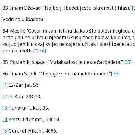
33. Imam Dževad: “Najbolji ibadet jeste iskrenost (ihlas).”
[
Vedrina u ibadetu
34. Mesih: “Govorim vam istinu da kao što bolesnik gleda 
hranu ali ne uživa u njenom ukusu zbog bolova koje ima, t
zaljubljenik u ovaj svijet ne osjeća užitak i slast ibadeta z
prema imetku.”
[34]
35. Poslanik, s.a.v.a.: “Malaksalost je nesreća ibadeta.”
[35]
36. Imam Sadik: “Nemojte sebi nametati ibadet.”
[36]
[1]
Ez-Zarijat, 56.
[2]
El-Kafi, 2/83/3.
[3]
Tuhaful-‘Ukul, 35.
[4]
Kenzul-‘Ummal, 43614.
[5]
Gurerul-Hikem, 4066.