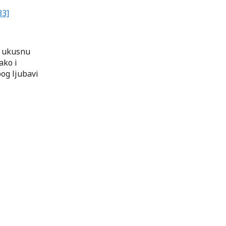
33]
u ukusnu
ako i
bog ljubavi