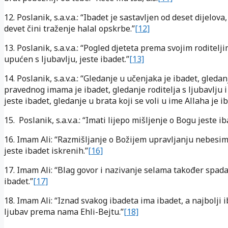
12. Poslanik, s.a.v.a.: “Ibadet je sastavljen od deset dijelova
devet čini traženje halal opskrbe.”
[12]
13. Poslanik, s.a.v.a.: “Pogled djeteta prema svojim roditelji
upućen s ljubavlju, jeste ibadet.”
[13]
14. Poslanik, s.a.v.a.: “Gledanje u učenjaka je ibadet, gledan
pravednog imama je ibadet, gledanje roditelja s ljubavlju i
jeste ibadet, gledanje u brata koji se voli u ime Allaha je ib
15. Poslanik, s.a.v.a.: “Imati lijepo mišljenje o Bogu jeste ib
16. Imam Ali: “Razmišljanje o Božijem upravljanju nebesi
jeste ibadet iskrenih.”
[16]
17. Imam Ali: “Blag govor i nazivanje selama također spada
ibadet.”
[17]
18. Imam Ali: “Iznad svakog ibadeta ima ibadet, a najbolji i
ljubav prema nama Ehli-Bejtu.”
[18]