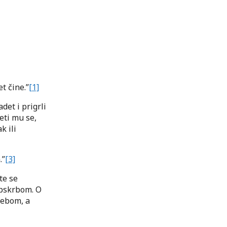
t čine.”
[1]
adet i prigrli
veti mu se,
k ili
.”
[3]
ite se
opskrbom. O
rebom, a