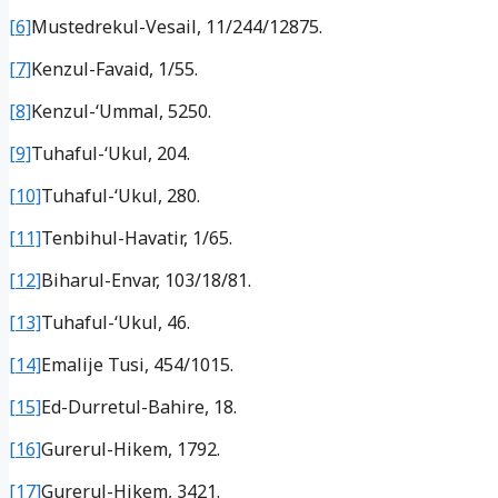
[6]
Mustedrekul-Vesail, 11/244/12875.
[7]
Kenzul-Favaid, 1/55.
[8]
Kenzul-‘Ummal, 5250.
[9]
Tuhaful-‘Ukul, 204.
[10]
Tuhaful-‘Ukul, 280.
[11]
Tenbihul-Havatir, 1/65.
[12]
Biharul-Envar, 103/18/81.
[13]
Tuhaful-‘Ukul, 46.
[14]
Emalije Tusi, 454/1015.
[15]
Ed-Durretul-Bahire, 18.
[16]
Gurerul-Hikem, 1792.
[17]
Gurerul-Hikem, 3421.