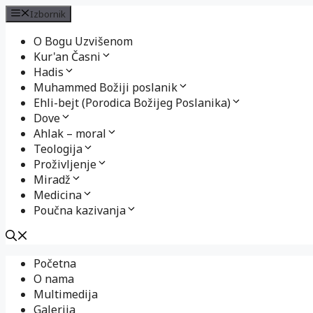
Izbornik
O Bogu Uzvišenom
Kur'an Časni
Hadis
Muhammed Božiji poslanik
Ehli-bejt (Porodica Božijeg Poslanika)
Dove
Ahlak – moral
Teologija
Proživljenje
Miradž
Medicina
Poučna kazivanja
Preskoči
Početna
na
O nama
sadržaj
Multimedija
Galerija