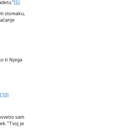
adetu.”
[5]
nom stomaku,
raćanje
ko ti Njega
[10]
Posvetio sam
ek. “Tvoj je