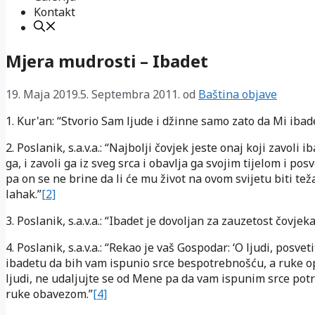
Kontakt
Mjera mudrosti – Ibadet
19. Maja 2019.
5. Septembra 2011.
od
Baština objave
1. Kur'an: “Stvorio Sam ljude i džinne samo zato da Mi ibade
2. Poslanik, s.a.v.a.: “Najbolji čovjek jeste onaj koji zavoli ib
ga, i zavoli ga iz sveg srca i obavlja ga svojim tijelom i pos
pa on se ne brine da li će mu život na ovom svijetu biti teža
lahak.”
[2]
3. Poslanik, s.a.v.a.: “Ibadet je dovoljan za zauzetost čovjeka
4. Poslanik, s.a.v.a.: “Rekao je vaš Gospodar: ‘O ljudi, posvet
ibadetu da bih vam ispunio srce bespotrebnošću, a ruke 
ljudi, ne udaljujte se od Mene pa da vam ispunim srce pot
ruke obavezom.”
[4]