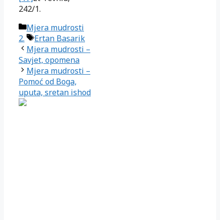
242/1.
Kategorije
Mjera mudrosti
Oznake
2.
Ertan Basarik
Mjera mudrosti –
Savjet, opomena
Mjera mudrosti –
Pomoć od Boga,
uputa, sretan ishod