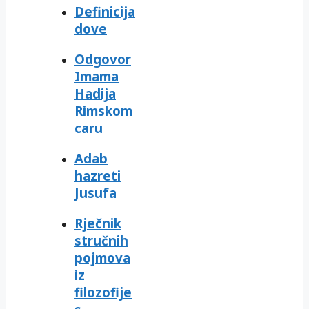
Definicija
dove
Odgovor
Imama
Hadija
Rimskom
caru
Adab
hazreti
Jusufa
Rječnik
stručnih
pojmova
iz
filozofije