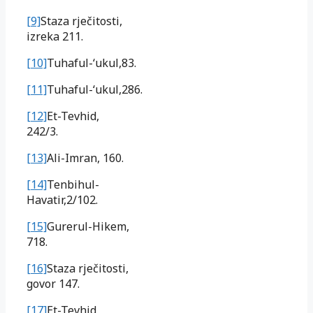
[9]
Staza rječitosti,
izreka 211.
[10]
Tuhaful-‘ukul,83.
[11]
Tuhaful-‘ukul,286.
[12]
Et-Tevhid,
242/3.
[13]
Ali-Imran, 160.
[14]
Tenbihul-
Havatir,2/102.
[15]
Gurerul-Hikem,
718.
[16]
Staza rječitosti,
govor 147.
[17]
Et-Tevhid,