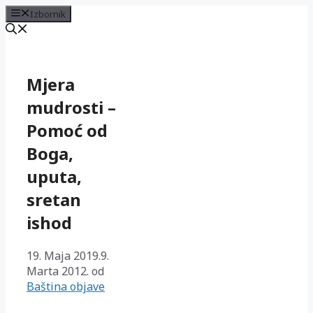
Izbornik
Preskoči
na
sadržaj
Mjera
mudrosti –
Pomoć od
Boga,
uputa,
sretan
ishod
19. Maja 2019.
9.
Marta 2012.
od
Baština objave