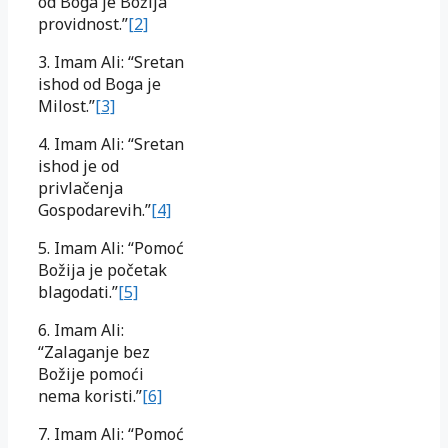
od Boga je Božija
providnost.”
[2]
3. Imam Ali: “Sretan
ishod od Boga je
Milost.”
[3]
4. Imam Ali: “Sretan
ishod je od
privlačenja
Gospodarevih.”
[4]
5. Imam Ali: “Pomoć
Božija je početak
blagodati.”
[5]
6. Imam Ali:
“Zalaganje bez
Božije pomoći
nema koristi.”
[6]
7. Imam Ali: “Pomoć