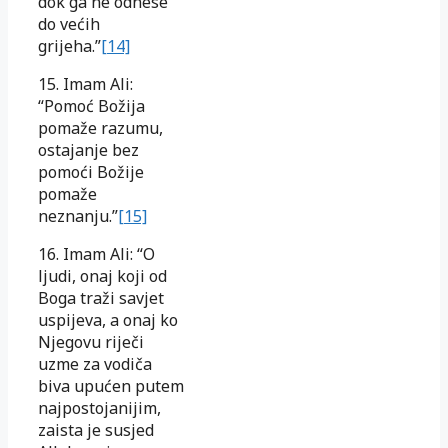
dok ga ne odnese
do većih
grijeha.”
[14]
15. Imam Ali:
“Pomoć Božija
pomaže razumu,
ostajanje bez
pomoći Božije
pomaže
neznanju.”
[15]
16. Imam Ali: “O
ljudi, onaj koji od
Boga traži savjet
uspijeva, a onaj ko
Njegovu riječi
uzme za vodiča
biva upućen putem
najpostojanijim,
zaista je susjed