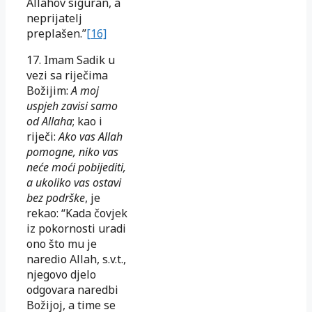
Allahov siguran, a
neprijatelj
preplašen.”
[16]
17. Imam Sadik u
vezi sa riječima
Božijim:
A moj
uspjeh zavisi samo
od Allaha
; kao i
riječi:
Ako vas Allah
pomogne, niko vas
neće moći pobijediti,
a ukoliko vas ostavi
bez podrške
, je
rekao: “Kada čovjek
iz pokornosti uradi
ono što mu je
naredio Allah, s.v.t.,
njegovo djelo
odgovara naredbi
Božijoj, a time se