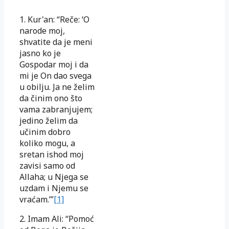
1. Kur'an: “Reče: ‘O
narode moj,
shvatite da je meni
jasno ko je
Gospodar moj i da
mi je On dao svega
u obilju. Ja ne želim
da činim ono što
vama zabranjujem;
jedino želim da
učinim dobro
koliko mogu, a
sretan ishod moj
zavisi samo od
Allaha; u Njega se
uzdam i Njemu se
vraćam.’”
[1]
2. Imam Ali: “Pomoć