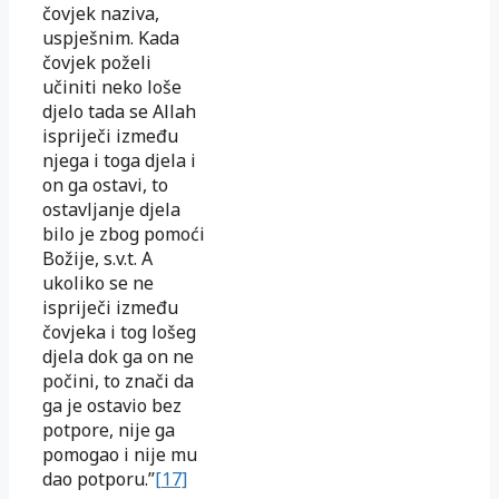
čovjek naziva,
uspješnim. Kada
čovjek poželi
učiniti neko loše
djelo tada se Allah
ispriječi između
njega i toga djela i
on ga ostavi, to
ostavljanje djela
bilo je zbog pomoći
Božije, s.v.t. A
ukoliko se ne
ispriječi između
čovjeka i tog lošeg
djela dok ga on ne
počini, to znači da
ga je ostavio bez
potpore, nije ga
pomogao i nije mu
dao potporu.”
[17]