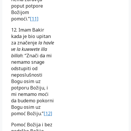
poput potpore
Božijom
pomoći.”
[11]
12. Imam Bakir
kada je bio upitan
za značenje
la havle
ve la kuwwete illa
billah
: “Znači da mi
nemamo snage
odstupiti od
neposlušnosti
Bogu osim uz
potporu Božiju, i
mi nemamo moći
da budemo pokorni
Bogu osim uz
pomoć Božiju.”
[12]
Pomoć Božija i bez
podrške Božije