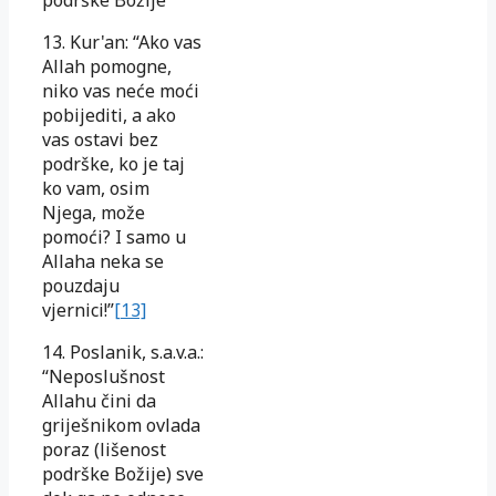
13. Kur'an: “Ako vas
Allah pomogne,
niko vas neće moći
pobijediti, a ako
vas ostavi bez
podrške, ko je taj
ko vam, osim
Njega, može
pomoći? I samo u
Allaha neka se
pouzdaju
vjernici!”
[13]
14. Poslanik, s.a.v.a.:
“Neposlušnost
Allahu čini da
griješnikom ovlada
poraz (lišenost
podrške Božije) sve