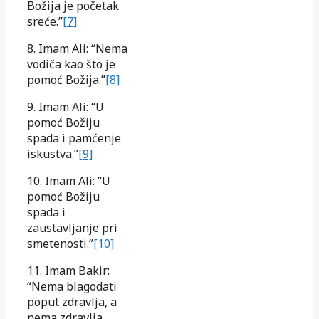
Božija je početak
sreće.”
[7]
8. Imam Ali: “Nema
vodiča kao što je
pomoć Božija.”
[8]
9. Imam Ali: “U
pomoć Božiju
spada i pamćenje
iskustva.”
[9]
10. Imam Ali: “U
pomoć Božiju
spada i
zaustavljanje pri
smetenosti.”
[10]
11. Imam Bakir:
“Nema blagodati
poput zdravlja, a
nema zdravlja