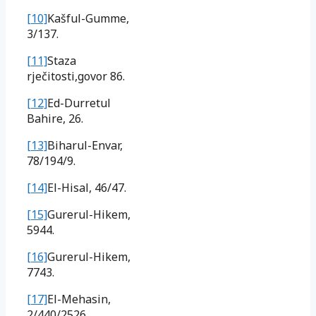
[10]
Kašful-Gumme,
3/137.
[11]
Staza
rječitosti,govor 86.
[12]
Ed-Durretul
Bahire, 26.
[13]
Biharul-Envar,
78/194/9.
[14]
El-Hisal, 46/47.
[15]
Gurerul-Hikem,
5944.
[16]
Gurerul-Hikem,
7743.
[17]
El-Mehasin,
2/440/2526.