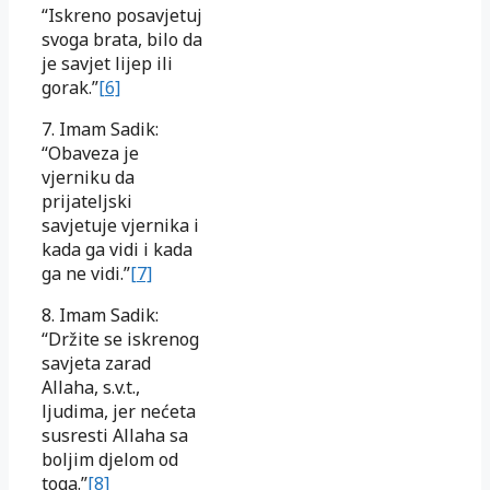
“Iskreno posavjetuj
svoga brata, bilo da
je savjet lijep ili
gorak.”
[6]
7. Imam Sadik:
“Obaveza je
vjerniku da
prijateljski
savjetuje vjernika i
kada ga vidi i kada
ga ne vidi.”
[7]
8. Imam Sadik:
“Držite se iskrenog
savjeta zarad
Allaha, s.v.t.,
ljudima, jer nećeta
susresti Allaha sa
boljim djelom od
toga.”
[8]