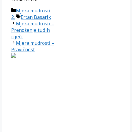
Kategorije
Mjera mudrosti
Oznake
2.
Ertan Basarik
Mjera mudrosti –
Prenošenje tuđih
riječi
Mjera mudrosti –
Pravičnost