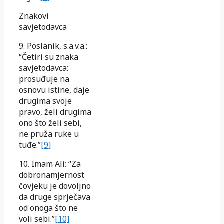
Znakovi
savjetodavca
9. Poslanik, s.a.v.a.:
“Četiri su znaka
savjetodavca:
prosuđuje na
osnovu istine, daje
drugima svoje
pravo, želi drugima
ono što želi sebi,
ne pruža ruke u
tuđe.”
[9]
10. Imam Ali: “Za
dobronamjernost
čovjeku je dovoljno
da druge sprječava
od onoga što ne
voli sebi.”
[10]