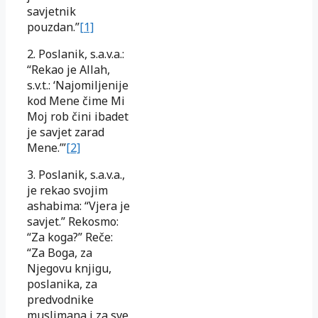
savjetnik
pouzdan.”
[1]
2. Poslanik, s.a.v.a.:
“Rekao je Allah,
s.v.t.: ‘Najomiljenije
kod Mene čime Mi
Moj rob čini ibadet
je savjet zarad
Mene.’”
[2]
3. Poslanik, s.a.v.a.,
je rekao svojim
ashabima: “Vjera je
savjet.” Rekosmo:
“Za koga?” Reče:
“Za Boga, za
Njegovu knjigu,
poslanika, za
predvodnike
muslimana i za sve