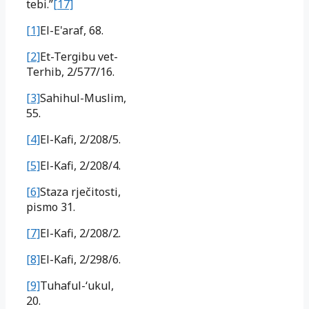
tebi.”
[17]
[1]
El-E'araf, 68.
[2]
Et-Tergibu vet-
Terhib, 2/577/16.
[3]
Sahihul-Muslim,
55.
[4]
El-Kafi, 2/208/5.
[5]
El-Kafi, 2/208/4.
[6]
Staza rječitosti,
pismo 31.
[7]
El-Kafi, 2/208/2.
[8]
El-Kafi, 2/298/6.
[9]
Tuhaful-‘ukul,
20.