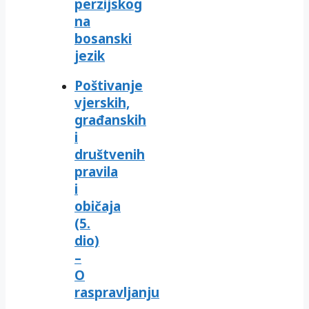
perzijskog
na
bosanski
jezik
Poštivanje
vjerskih,
građanskih
i
društvenih
pravila
i
običaja
(5.
dio)
–
O
raspravljanju