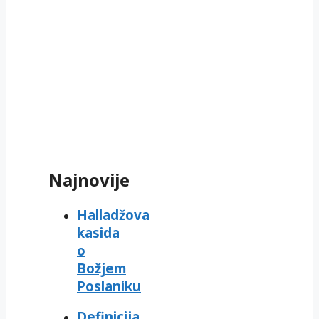
Najnovije
Halladžova
kasida
o
Božjem
Poslaniku
Definicija