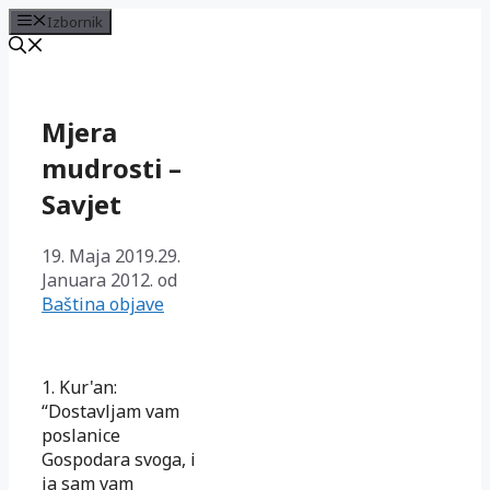
Izbornik
Preskoči
na
sadržaj
Mjera
mudrosti –
Savjet
19. Maja 2019.
29.
Januara 2012.
od
Baština objave
1. Kur'an:
“Dostavljam vam
poslanice
Gospodara svoga, i
ja sam vam