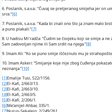
6. Poslanik, s.a.v.a.: “Čuvaj se pretjeranog smijeha jer on u
srce.”
[6]
7. Poslanik, s.a.v.a.: “Kada bi znali ono što ja znam malo bis
a puno plakali.”
[7]
8. U hadisu Mi'radža: “Čudim se čovjeku koji se smije a ne z
Sam zadovoljan njime ili Sam srdit na njega.”
[8]
9. Imam Ali: “Ko se puno smije iščeznulo mu je strahopošto
10. Imam Askeri: “Smijanje koje nije zbog čuđenja pokazate
neznanja.”
[10]
[1]
Emalije Tusi, 522/1156.
[2]
El-Kafi, 2/663/13.
[3]
El-Kafi, 2/663/10.
[4]
El-Kafi, 2/663/5.
[5]
El-Kafi, 2/206/1.
[6]
Me’anijel-Ahbar, 335/1.
[7]
Nurus-Sekalejn, 2/249/261.