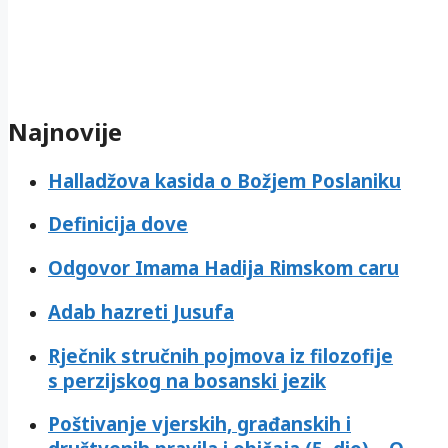
Najnovije
Halladžova kasida o Božjem Poslaniku
Definicija dove
Odgovor Imama Hadija Rimskom caru
Adab hazreti Jusufa
Rječnik stručnih pojmova iz filozofije
s perzijskog na bosanski jezik
Poštivanje vjerskih, građanskih i