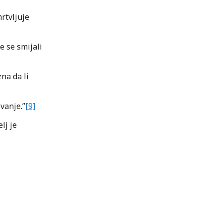
mrtvljuje
te se smijali
na da li
vanje.”
[9]
lj je