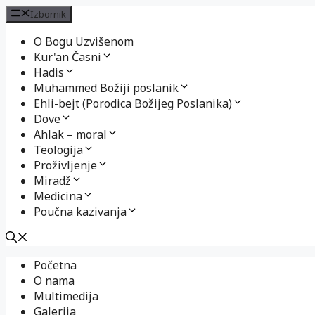
Izbornik
O Bogu Uzvišenom
Kur'an Časni
Hadis
Muhammed Božiji poslanik
Ehli-bejt (Porodica Božijeg Poslanika)
Dove
Ahlak – moral
Teologija
Proživljenje
Miradž
Medicina
Poučna kazivanja
Preskoči
Početna
na
O nama
sadržaj
Multimedija
Galerija