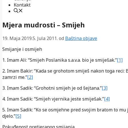
Kontakt
Mjera mudrosti – Smijeh
19. Maja 2019.
5. Jula 2011.
od
Baština objave
Smijanje i osmijeh
1. Imam Ali: “Smijeh Poslanika s.a.v.a. bio je smiješak.”
[1]
2. Imam Bakir: “Kada se grohotom smiješ nakon toga reci: 
zamrzi me.”
[2]
3. Imam Sadik: “Grohotni smijeh je od šejtana.”
[3]
4. Imam Sadik: “Smijeh vjernika jeste smiješak.”
[4]
5. Imam Sadik: “Ko se osmjehne pred svojim bratom to mu 
djelo.”
[5]
Pokuđenost pretjeranog smijanja