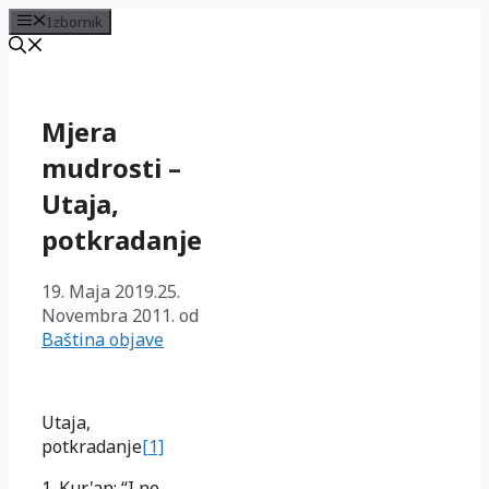
Izbornik
Preskoči
na
sadržaj
Mjera
mudrosti –
Utaja,
potkradanje
19. Maja 2019.
25.
Novembra 2011.
od
Baština objave
Utaja,
potkradanje
[1]
1. Kur'an: “I ne