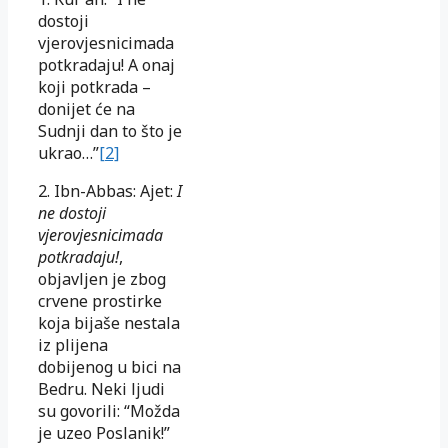
dostoji
vjerovjesnicimada
potkradaju! A onaj
koji potkrada –
donijet će na
Sudnji dan to što je
ukrao…”
[2]
2. Ibn-Abbas: Ajet:
I
ne dostoji
vjerovjesnicima
da
potkradaju!
,
objavljen je zbog
crvene prostirke
koja bijaše nestala
iz plijena
dobijenog u bici na
Bedru. Neki ljudi
su govorili: “Možda
je uzeo Poslanik!”