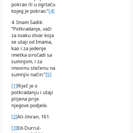
pokrao ili u ogrtaču
kojeg je pokrao.”
[4]
4. Imam Sadik:
“Potkradanje, važi
za svaku stvar koja
se utaji od Imama,
kao i za jedenje
imetka siročadi sa
sumnjom, i za
imovinu stečenu na
sumnjiv način.”
[5]
[1]
Riječ je o
potkradanju i utaji
plijena prije
njegove podjele.
[2]
Ali-Imran, 161.
[3]
Ed-Durrul-