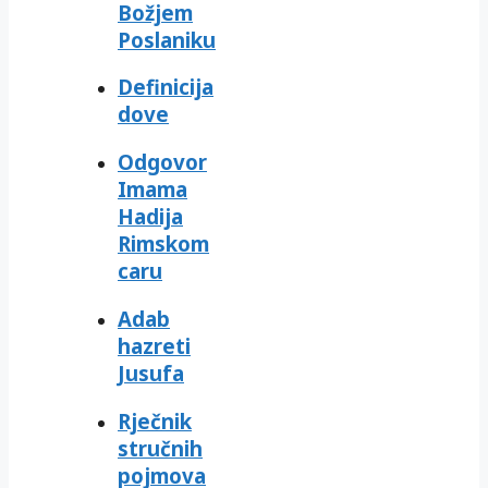
Božjem
Poslaniku
Definicija
dove
Odgovor
Imama
Hadija
Rimskom
caru
Adab
hazreti
Jusufa
Rječnik
stručnih
pojmova