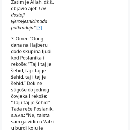
Zatim je Allah, dž.š.,
objavio ajet:
I ne
dostoji
vjerovjesnicima
da
potkradaju!
”
[3]
3. Omer: “Onog
dana na Hajberu
dođe skupina ljudi
kod Poslanika i
rekoše: “Taj i taj je
šehid, taj i taj je
šehid, taj i taj je
šehid.” Dok ne
stigoše do jednog
čovjeka i rekoše:
“Taj i taj je šehid.”
Tada reče Poslanik,
s.a.v.a.: “Ne, zaista
sam ga vidio u Vatri
u burdi koju je