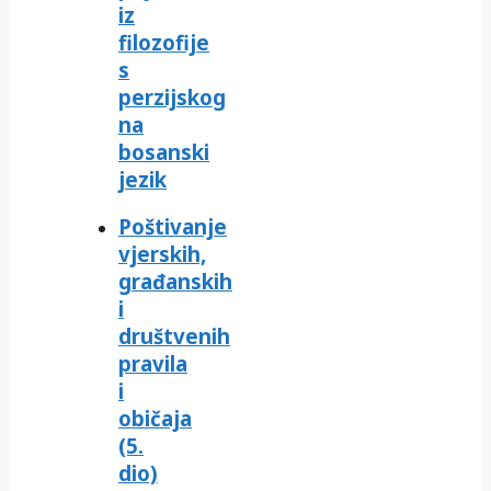
iz
filozofije
s
perzijskog
na
bosanski
jezik
Poštivanje
vjerskih,
građanskih
i
društvenih
pravila
i
običaja
(5.
dio)