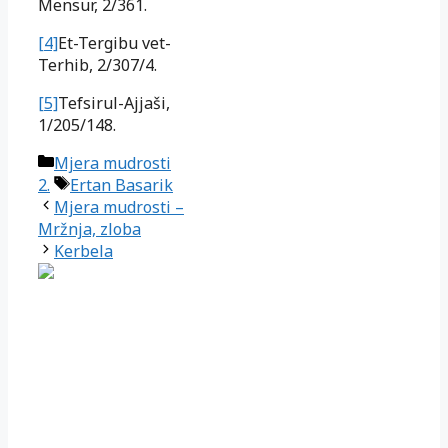
Mensur, 2/361.
[4]
Et-Tergibu vet-
Terhib, 2/307/4.
[5]
Tefsirul-Ajjaši,
1/205/148.
Kategorije
Mjera mudrosti
Oznake
2.
Ertan Basarik
Mjera mudrosti –
Mržnja, zloba
Kerbela