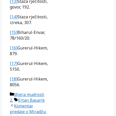
[13]
Staza rječitosti,
govor, 192.
[14]
Staza rječitosti,
izreka, 307.
[15]
Biharul-Envar,
78/160/20.
[16]
Gurerul-Hikem,
879.
[17]
Gurerul-Hikem,
5150.
[18]
Gurerul-Hikem,
8056.
Kategorije
Mjera mudrosti
Oznake
2.
Ertan Basarik
Komentar
predaje o Miradžu: