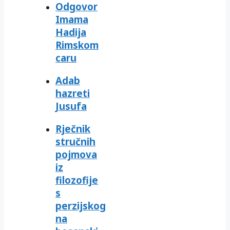
Odgovor
Imama
Hadija
Rimskom
caru
Adab
hazreti
Jusufa
Rječnik
stručnih
pojmova
iz
filozofije
s
perzijskog
na