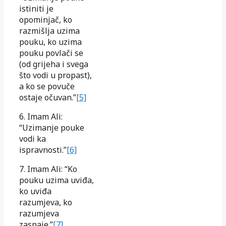
istiniti je
opominjač, ko
razmišlja uzima
pouku, ko uzima
pouku povlači se
(od grijeha i svega
što vodi u propast),
a ko se povuče
ostaje očuvan.”
[5]
6. Imam Ali:
“Uzimanje pouke
vodi ka
ispravnosti.”
[6]
7. Imam Ali: “Ko
pouku uzima uviđa,
ko uviđa
razumjeva, ko
razumjeva
zasnaje.”
[7]