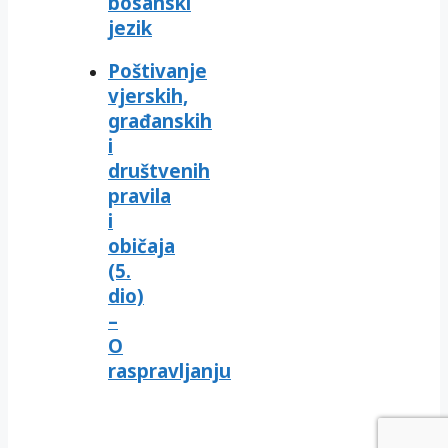
bosanski
jezik
Poštivanje
vjerskih,
građanskih
i
društvenih
pravila
i
običaja
(5.
dio)
–
O
raspravljanju