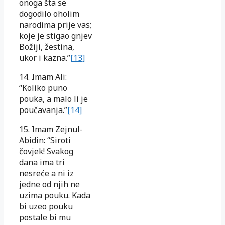
onoga šta se
dogodilo oholim
narodima prije vas;
koje je stigao gnjev
Božiji, žestina,
ukor i kazna.”
[13]
14. Imam Ali:
“Koliko puno
pouka, a malo li je
poučavanja.”
[14]
15. Imam Zejnul-
Abidin: “Siroti
čovjek! Svakog
dana ima tri
nesreće a ni iz
jedne od njih ne
uzima pouku. Kada
bi uzeo pouku
postale bi mu