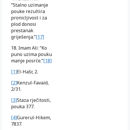
“Stalno uzimanje
pouke rezultira
pronicljivost i za
plod donosi
prestanak
griješenja.”
[17]
18. Imam Ali: “Ko
puno uzima pouku
manje posrće.”
[18]
[1]
El-Hašr, 2.
[2]
Kenzul-Favaid,
2/31.
[3]
Staza rječitosti,
pouka 377.
[4]
Gurerul-Hikem,
7837.