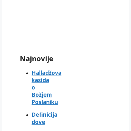
Najnovije
Halladžova
kasida
o
Božjem
Poslaniku
Definicija
dove