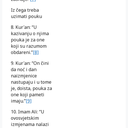
Iz čega treba
uzimati pouku
8. Kur'an: “U
kazivanju o njima
pouka je za one
koji su razumom
obdareni.”
[8]
9. Kur'an: “On čini
da noć i dan
naizmjenice
nastupaju i u tome
je, doista, pouka za
one koji pameti
imaju.”
[9]
10. Imam Ali: “U
ovosvjetskim
izmjenama nalazi