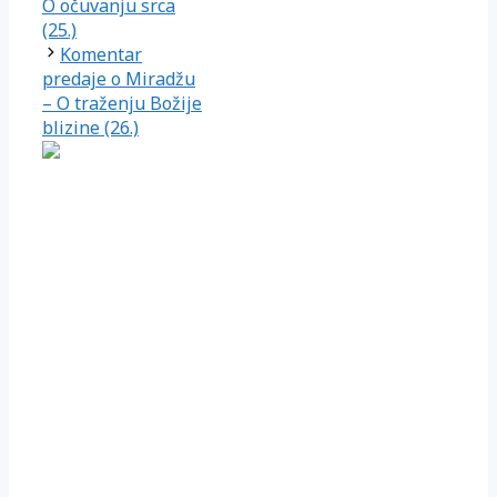
O očuvanju srca
(25.)
Komentar
predaje o Miradžu
– O traženju Božije
blizine (26.)