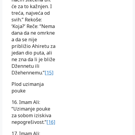
će za to kažnjen. I
treća, najveća od
svih.” Rekoše:
‘Koja?’ Reče: “Nema
dana da ne omrkne
a da se nije
približio Ahiretu za
jedan dio puta, ali
ne zna da li je bliže
Džennetu ili
Džehennemu.”
[15]
Plod uzimanja
pouke
16. Imam Ali:
“Uzimanje pouke
za sobom iziskiva
nepogrešivost.”
[16]
17. Imam Ali: