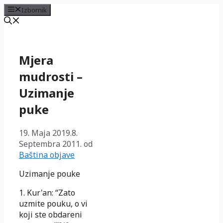
Izbornik
Preskoči
na
sadržaj
Mjera
mudrosti –
Uzimanje
puke
19. Maja 2019.
8.
Septembra 2011.
od
Baština objave
Uzimanje pouke
1. Kur'an: “Zato
uzmite pouku, o vi
koji ste obdareni