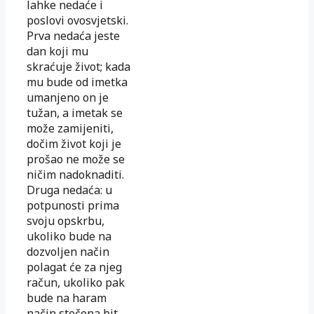
lahke nedaće i
poslovi ovosvjetski.
Prva nedaća jeste
dan koji mu
skraćuje život; kada
mu bude od imetka
umanjeno on je
tužan, a imetak se
može zamijeniti,
dočim život koji je
prošao ne može se
ničim nadoknaditi.
Druga nedaća: u
potpunosti prima
svoju opskrbu,
ukoliko bude na
dozvoljen način
polagat će za njeg
račun, ukoliko pak
bude na haram
način stečena bit