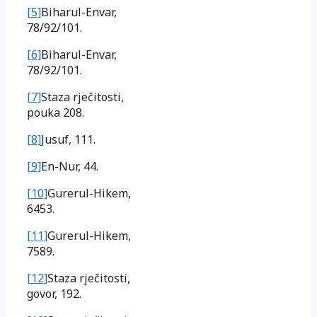
[5]
Biharul-Envar,
78/92/101.
[6]
Biharul-Envar,
78/92/101.
[7]
Staza rječitosti,
pouka 208.
[8]
Jusuf, 111.
[9]
En-Nur, 44.
[10]
Gurerul-Hikem,
6453.
[11]
Gurerul-Hikem,
7589.
[12]
Staza rječitosti,
govor, 192.