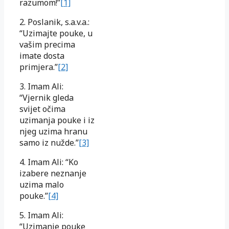
razumom!”
[1]
2. Poslanik, s.a.v.a.:
“Uzimajte pouke, u
vašim precima
imate dosta
primjera.”
[2]
3. Imam Ali:
“Vjernik gleda
svijet očima
uzimanja pouke i iz
njeg uzima hranu
samo iz nužde.”
[3]
4. Imam Ali: “Ko
izabere neznanje
uzima malo
pouke.”
[4]
5. Imam Ali:
“Uzimanje pouke