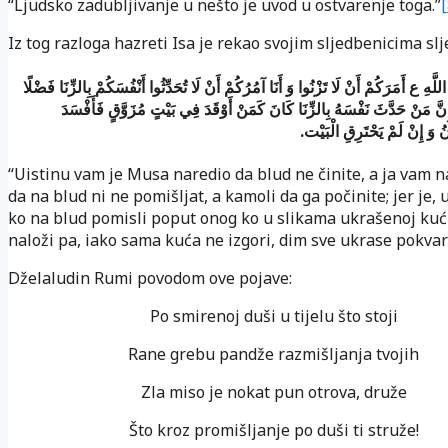
“Ljudsko zadubljivanje u nešto je uvod u ostvarenje toga.”
[
Iz tog razloga hazreti Isa je rekao svojim sljedbenicima slj
َّهِ ع أَمَرَكُمْ أَنْ لَا تَزْنُوا وَ أَنَا آمُرُكُمْ أَنْ لَا تُحَدِّثُوا أَنْفُسَكُمْ بِالزِّنَا فَضْلًا
ِنَّ مَنْ حَدَّثَ نَفْسَهُ بِالزِّنَا كَانَ كَمَنْ أَوْقَدَ فِي بَيْتٍ مُزَوَّقٍ فَأَفْسَدَ
.
ُ وَ إِنْ لَمْ يَحْتَرِقِ الْبَيْت
“Uistinu vam je Musa naredio da blud ne činite, a ja vam
da na blud ni ne pomišljat, a kamoli da ga počinite; jer je, 
ko na blud pomisli poput onog ko u slikama ukrašenoj kuć
naloži pa, iako sama kuća ne izgori, dim sve ukrase pokvari
Dželaludin Rumi povodom ove pojave:
Po smirenoj duši u tijelu što stoji
Rane grebu pandže razmišljanja tvojih
Zla miso je nokat pun otrova, druže
Što kroz promišljanje po duši ti struže!