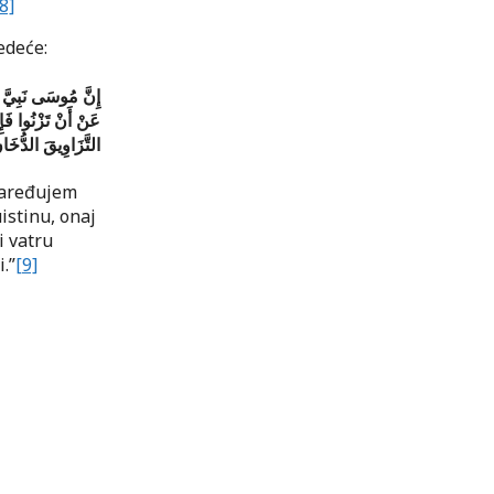
8]
edeće:
إِنَّ مُوسَى نَبِيَّ الل
عَنْ أَنْ تَزْنُوا فَإ
التَّزَاوِيقَ الدُّخَان
 naređujem
uistinu, onaj
i vatru
.”
[9]