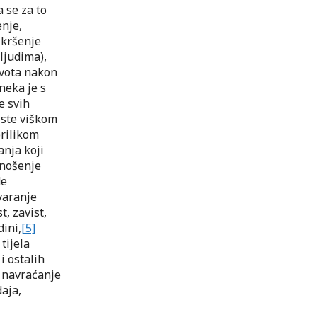
 se za to
nje,
 kršenje
ljudima),
ivota nakon
neka je s
e svih
iste viškom
rilikom
anja koji
anošenje
de
varanje
, zavist,
ini,
[5]
tijela
i ostalih
, navraćanje
daja,