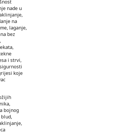
ušnost
enje nade u
aklinjanje,
danje na
me, laganje,
ana bez
,
ekata,
stekne
a i strvi,
sigurnosti
rijesi koje
vac
ožijih
nika,
sa bojnog
 blud,
aklinjanje,
eca