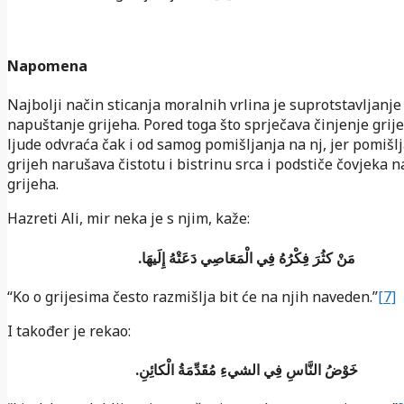
Napomena
Najbolji način sticanja moralnih vrlina je suprotstavljanje
napuštanje grijeha. Pored toga što sprječava činjenje grij
ljude odvraća čak i od samog pomišljanja na nj, jer pomišl
grijeh narušava čistotu i bistrinu srca i podstiče čovjeka n
grijeha.
Hazreti Ali, mir neka je s njim, kaže:
.
مَنْ كثُرَ فِكْرُهُ فِي الْمَعَاصِي دَعَتْهُ إِلَيهَا
“Ko o grijesima često razmišlja bit će na njih naveden.”
[7]
I također je rekao:
.
خَوْضُ النَّاسِ فِي الشي‏ءِ مُقَدِّمَةُ الْكائِنِ