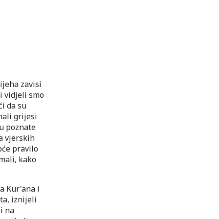
ijeha zavisi
i vidjeli smo
ći da su
ali grijesi
su poznate
a vjerskih
pće pravilo
 mali, kako
a Kur'ana i
a, iznijeli
i na