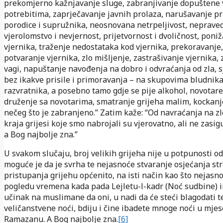
prekomjerno kažnjavanje sluge, zabranjivanje dopuštene
potrebitima, zaprječavanje javnih prolaza, narušavanje p
porodice i supružnika, neosnovana netrpeljivost, neprave
vjerolomstvo i nevjernost, prijetvornost i dvoličnost, poni
vjernika, traženje nedostataka kod vjernika, prekoravanje,
potvaranje vjernika, zlo mišljenje, zastrašivanje vjernika,
vagi, napuštanje navođenja na dobro i odvraćanja od zla, s
bez ikakve prisile i primoravanja – na skupovima bludnika
razvratnika, a posebno tamo gdje se pije alkohol, novotaren
druženje sa novotarima, smatranje grijeha malim, kockanj
nečeg što je zabranjeno.” Zatim kaže: “Od navraćanja na zl
kraja grijesi koje smo nabrojali su vjerovatno, ali ne zasigu
a Bog najbolje zna.”
U svakom slučaju, broj velikih grijeha nije u potpunosti o
moguće je da je svrha te nejasnoće stvaranje osjećanja st
pristupanja grijehu općenito, na isti način kao što nejasn
pogledu vremena kada pada Lejletu-l-kadr (Noć sudbine) 
učinak na muslimane da oni, u nadi da će steći blagodati t
veličanstvene noći, bdiju i čine ibadete mnoge noći u mje
Ramazanu. A Bog najbolje zna.
[6]