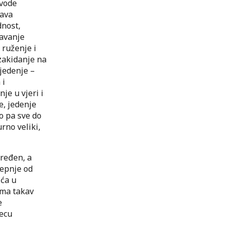
 vode
rava
dnost,
žavanje
 ruženje i
 zakidanje na
jedenje –
 i
je u vjeri i
e, jedenje
o pa sve do
rno veliki,
dređen, a
repnje od
oća u
ima takav
e
secu