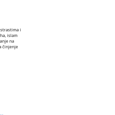
 strastima i
eha, islam
janje na
a činjenje