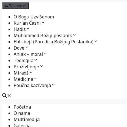
Izbornik
O Bogu Uzvišenom
Kur'an Časni
Hadis
Muhammed Božiji poslanik
Ehli-bejt (Porodica Božijeg Poslanika)
Dove
Ahlak – moral
Teologija
Proživljenje
Miradž
Medicina
Poučna kazivanja
Preskoči
Početna
na
O nama
sadržaj
Multimedija
Galerija