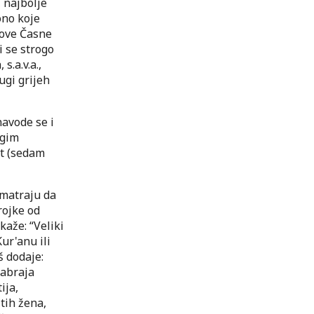
 najbolje
ono koje
gove Časne
i se strogo
s.a.v.a.,
ugi grijeh
navode se i
ugim
at (sedam
smatraju da
rojke od
aže: “Veliki
ur'anu ili
š dodaje:
nabraja
ija,
tih žena,