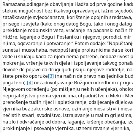
Ramazana,
odlaganje obavljanja Hadža od prve godine kada
stekne mogućnost bez ikakvog opravdanja), lažno svjedoče
zataškavanje svjedočanstva, korištenje opojnih sredstava,
prisege i zavjeta (kako onog datog Bogu, tako i onog datog 
prekidanje rodbinskih veza, vraćanje na paganski način ž
Hidžre, laganje o Bogu i Poslaniku i njegovoj porodici, mir 
njima, ogovaranje i potvaranje.” Potom dodaje: “Napuštanj
suneta i mustehaba, nedopuštanje prolaznicima da se kor
vode u slučaju kada za njom nema potrebe, neobazrivost p
mokrenja, vršenje takvih djela i ispoljavanje takvog ponaš
dovode do pojave da drugi ljudi psuju njegove roditelje, n
štete preko oporuke
[3]
(na način da pravo nasljednika bu
pogaženo),
[4]
nezadovoljavanje Božijom odredbom i prigo
Njegovom određenju (po mišljenju nekih učenjaka), oholost
neprijateljstvo prema vjernicima, otpadništvo u Meki i Med
prenošenje tuđih riječi i spletkarenje, odsijecanje dijelova 
vjernika bez zakonske osnove, uzimanje mesa strvi i mesa 
nečistih stvari, svodništvo, istrajavanje u malim grijesima
na zlo i odvraćanje od dobra, laganje, kršenje obećanja, iz
proklinjanje i psovanje vjernika, uznemiravanje vjernika,