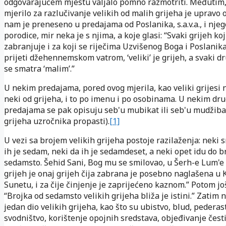
odgovarajućem mjestu valjalo pomno razmotriti. Međutim,
mjerilo za razlučivanje velikih od malih grijeha je upravo 
nam je preneseno u predajama od Poslanika, s.a.v.a., i nje
porodice, mir neka je s njima, a koje glasi: “Svaki grijeh koj
zabranjuje i za koji se riječima Uzvišenog Boga i Poslanika, 
prijeti džehennemskom vatrom, ‘veliki’ je grijeh, a svaki dr
se smatra ‘malim’.”
U nekim predajama, pored ovog mjerila, kao veliki grijesi 
neki od grijeha, i to po imenu i po osobinama. U nekim dr
predajama se pak opisuju seb'u mubikat ili seb'u mudžib
grijeha uzročnika propasti).
[1]
U vezi sa brojem velikih grijeha postoje razilaženja: neki 
ih je sedam, neki da ih je sedamdeset, a neki opet idu do b
sedamsto. Šehid Sani, Bog mu se smilovao, u Šerh-e Lum'e k
grijeh je onaj grijeh čija zabrana je posebno naglašena u K
Sunetu, i za čije činjenje je zaprijećeno kaznom.” Potom jo
“Brojka od sedamsto velikih grijeha bliža je istini.” Zatim 
jedan dio velikih grijeha, kao što su ubistvo, blud, pederast
svodništvo, korištenje opojnih sredstava, objeđivanje česti