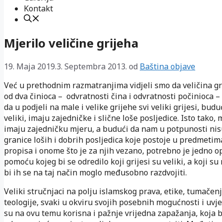
Kontakt
Mjerilo veličine grijeha
19. Maja 2019.
3. Septembra 2013.
od
Baština objave
Već u prethodnim razmatranjima vidjeli smo da veličina gr
od dva činioca – odvratnosti čina i odvratnosti počinioca – 
da u podjeli na male i velike grijehe svi veliki grijesi, budu
veliki, imaju zajedničke i slične loše posljedice. Isto tako, m
imaju zajedničku mjeru, a budući da nam u potpunosti ni
granice loših i dobrih posljedica koje postoje u predmetim
propisa i onome što je za njih vezano, potrebno je jedno o
pomoću kojeg bi se odredilo koji grijesi su veliki, a koji su
bi ih se na taj način moglo međusobno razdvojiti.
Veliki stručnjaci na polju islamskog prava, etike, tumačenj
teologije, svaki u okviru svojih posebnih mogućnosti i uvjet
su na ovu temu korisna i pažnje vrijedna zapažanja, koja b