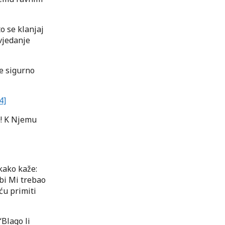
to se klanjaj
vjedanje
će sigurno
4]
na! K Njemu
kako kaže:
 bi Mi trebao
ću primiti
“Blago li