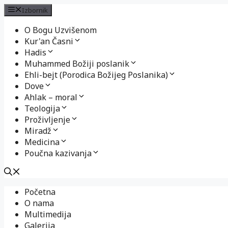
Izbornik
O Bogu Uzvišenom
Kur'an Časni
Hadis
Muhammed Božiji poslanik
Ehli-bejt (Porodica Božijeg Poslanika)
Dove
Ahlak – moral
Teologija
Proživljenje
Miradž
Medicina
Poučna kazivanja
Preskoči
Početna
na
O nama
sadržaj
Multimedija
Galerija