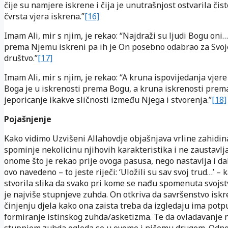
čije su namjere iskrene i čija je unutrašnjost ostvarila čisto
čvrsta vjera iskrena.”
[16]
Imam Ali, mir s njim, je rekao: “Najdraži su ljudi Bogu oni…
prema Njemu iskreni pa ih je On posebno odabrao za Svoj
društvo.”
[17]
Imam Ali, mir s njim, je rekao: “A kruna ispovijedanja vjer
Boga je u iskrenosti prema Bogu, a kruna iskrenosti pre
jeporicanje ikakve sličnosti između Njega i stvorenja.”
[18]
Pojašnjenje
Kako vidimo Uzvišeni Allahovdje objašnjava vrline zahidina
spominje nekolicinu njihovih karakteristika i ne zaustavlj
onome što je rekao prije ovoga pasusa, nego nastavlja i da
ovo navedeno – to jeste riječi: ‘Uložili su sav svoj trud…’ – 
stvorila slika da svako pri kome se nađu spomenuta svojs
je najviše stupnjeve zuhda. On otkriva da savršenstvo iskr
činjenju djela kako ona zaista treba da izgledaju ima potp
formiranje istinskog zuhda/asketizma. Te da ovladavanje 
stupnjem zuhda ogleda se u ovome i ničemu drugom. Odno