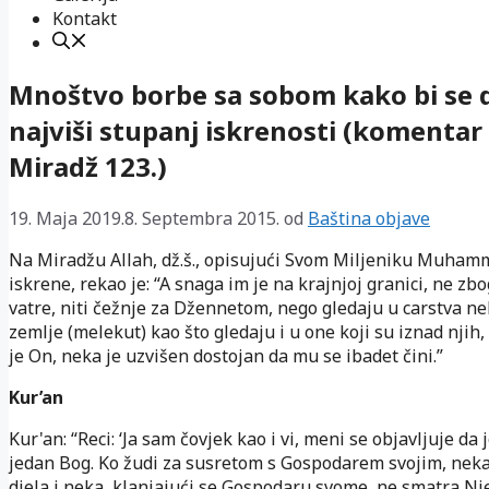
Kontakt
Mnoštvo borbe sa sobom kako bi se
najviši stupanj iskrenosti (komentar
Miradž 123.)
19. Maja 2019.
8. Septembra 2015.
od
Baština objave
Na Miradžu Allah, dž.š., opisujući Svom Miljeniku Muhammed
iskrene, rekao je: “A snaga im je na krajnjoj granici, ne zb
vatre, niti čežnje za Džennetom, nego gledaju u carstva ne
zemlje (melekut) kao što gledaju i u one koji su iznad njih,
je On, neka je uzvišen dostojan da mu se ibadet čini.”
Kur’an
Kur'an: “Reci: ‘Ja sam čovjek kao i vi, meni se objavljuje da 
jedan Bog. Ko žudi za susretom s Gospodarem svojim, neka
djela i neka, klanjajući se Gospodaru svome, ne smatra N