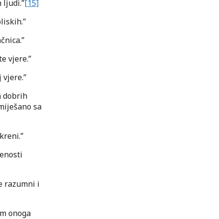
 ljudi.”
[15]
liskih.”
čnica.”
te vjere.”
 vjere.”
h dobrih
zmiješano sa
kreni.”
renosti
se razumni i
vom onoga