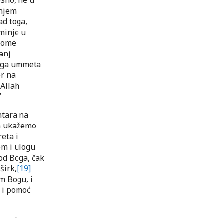
anjem
ad toga,
ominje u
 Tome
panj
tvoga ummeta
or na
 Allah
”
ntara na
da ukažemo
eta i
om i ulogu
od Boga, čak
širk,
[19]
m Bogu, i
u i pomoć