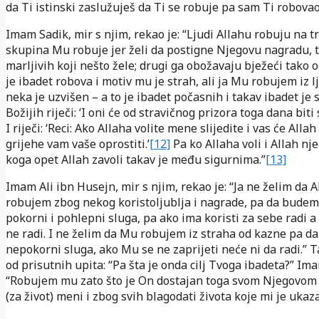
da Ti istinski zaslužuješ da Ti se robuje pa sam Ti robovao
Imam Sadik, mir s njim, rekao je: “Ljudi Allahu robuju na tr
skupina Mu robuje jer želi da postigne Njegovu nagradu, t
marljivih koji nešto žele; drugi ga obožavaju bježeći tako o
je ibadet robova i motiv mu je strah, ali ja Mu robujem iz l
neka je uzvišen – a to je ibadet počasnih i takav ibadet je
Božijih riječi: ‘I oni će od stravičnog prizora toga dana biti 
I riječi: ‘Reci: Ako Allaha volite mene slijedite i vas će Allah 
grijehe vam vaše oprostiti.’
[12]
Pa ko Allaha voli i Allah nje
koga opet Allah zavoli takav je među sigurnima.”
[13]
Imam Ali ibn Husejn, mir s njim, rekao je: “Ja ne želim da 
robujem zbog nekog koristoljublja i nagrade, pa da budem
pokorni i pohlepni sluga, pa ako ima koristi za sebe radi 
ne radi. I ne želim da Mu robujem iz straha od kazne pa 
nepokorni sluga, ako Mu se ne zaprijeti neće ni da radi.” 
od prisutnih upita: “Pa šta je onda cilj Tvoga ibadeta?” Im
“Robujem mu zato što je On dostajan toga svom Njegovo
(za život) meni i zbog svih blagodati života koje mi je ukaza