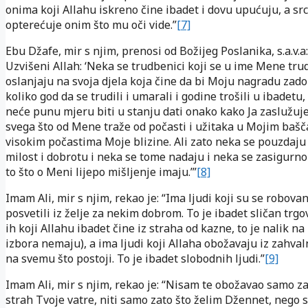
onima koji Allahu iskreno čine ibadet i dovu upućuju, a sr
opterećuje onim što mu oči vide.”
[7]
Ebu Džafe, mir s njim, prenosi od Božijeg Poslanika, s.a.v.a
Uzvišeni Allah: ‘Neka se trudbenici koji se u ime Mene tru
oslanjaju na svoja djela koja čine da bi Moju nagradu zadob
koliko god da se trudili i umarali i godine trošili u ibadetu,
neće punu mjeru biti u stanju dati onako kako Ja zaslužu
svega što od Mene traže od počasti i užitaka u Mojim bašč
visokim počastima Moje blizine. Ali zato neka se pouzdaju
milost i dobrotu i neka se tome nadaju i neka se zasigurn
to što o Meni lijepo mišljenje imaju.’”
[8]
Imam Ali, mir s njim, rekao je: “Ima ljudi koji su se robova
posvetili iz želje za nekim dobrom. To je ibadet sličan trg
ih koji Allahu ibadet čine iz straha od kazne, to je nalik na
izbora nemaju), a ima ljudi koji Allaha obožavaju iz zahva
na svemu što postoji. To je ibadet slobodnih ljudi.”
[9]
Imam Ali, mir s njim, rekao je: “Nisam te obožavao samo z
strah Tvoje vatre, niti samo zato što želim Džennet, nego 