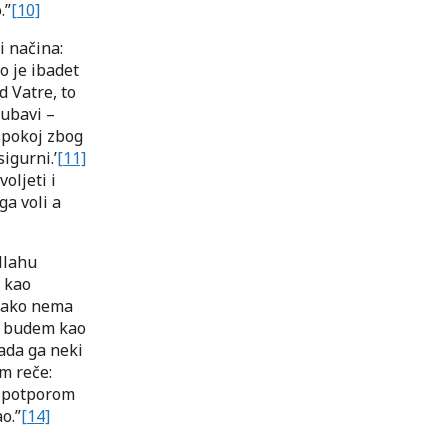
.”
[10]
i načina:
o je ibadet
d Vatre, to
jubavi –
 spokoj zbog
sigurni.’
[11]
voljeti i
ga voli a
Allahu
 kao
a ako nema
da budem kao
Tada ga neki
am reče:
m potporom
o.”
[14]