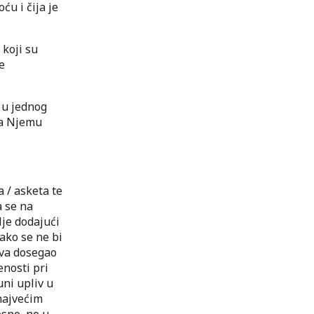
ću i čija je
 koji su
e
e u jednog
ma Njemu
 / asketa te
a se na
lje dodajući
kako se ne bi
tva dosegao
enosti pri
uni upliv u
najvećim
sno, ne u