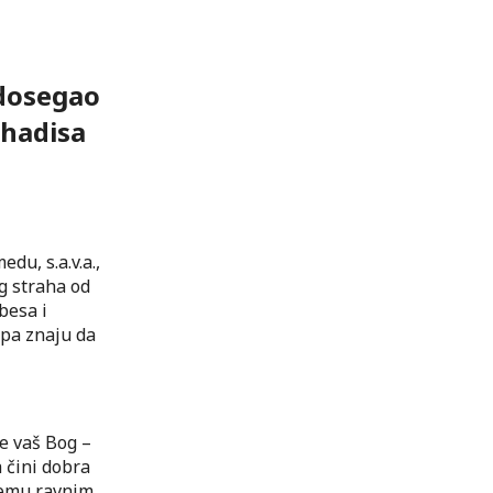
 dosegao
 hadisa
u, s.a.v.a.,
og straha od
besa i
 pa znaju da
je vaš Bog –
 čini dobra
jemu ravnim