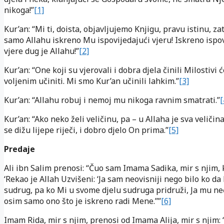
nikoga!”
[1]
Kur’an: “Mi ti, doista, objavljujemo Knjigu, pravu istinu, za
samo Allahu iskreno Mu ispovijedajući vjeru! Iskreno ispo
vjere dug je Allahu!”
[2]
Kur’an: “One koji su vjerovali i dobra djela činili Milostivi 
voljenim učiniti. Mi smo Kur’an učinili lahkim.”
[3]
Kur’an: “Allahu robuj i nemoj mu nikoga ravnim smatrati.”
[
Kur’an: “Ako neko želi veličinu, pa – u Allaha je sva veliči
se dižu lijepe riječi, i dobro djelo On prima.”
[5]
Predaje
Ali ibn Salim prenosi: “Čuo sam Imama Sadika, mir s njim, 
‘Rekao je Allah Uzvišeni: ‘Ja sam neovisniji nego bilo ko da
sudrug, pa ko Mi u svome djelu sudruga pridruži, Ja mu ne
osim samo ono što je iskreno radi Mene.’’”
[6]
Imam Rida, mir s njim, prenosi od Imama Alija, mir s njim: 