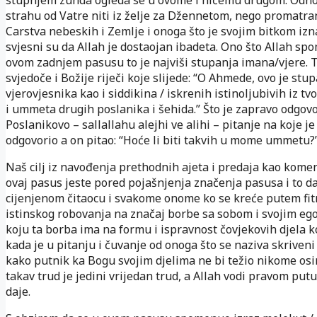
strahu od Vatre niti iz želje za Džennetom, nego promatr
Carstva nebeskih i Zemlje i onoga što je svojim bitkom izn
svjesni su da Allah je dostaojan ibadeta. Ono što Allah sp
ovom zadnjem pasusu to je najviši stupanja imana/vjere.
svjedoče i Božije riječi koje slijede: “O Ahmede, ovo je stu
vjerovjesnika kao i siddikina / iskrenih istinoljubivih iz 
i ummeta drugih poslanika i šehida.” Što je zapravo odgov
Poslanikovo – sallallahu alejhi ve alihi – pitanje na koje je
odgovorio a on pitao: “Hoće li biti takvih u mome ummetu?
Naš cilj iz navođenja prethodnih ajeta i predaja kao kome
ovaj pasus jeste pored pojašnjenja značenja pasusa i to 
cijenjenom čitaocu i svakome onome ko se kreće putem fitr
istinskog robovanja na značaj borbe sa sobom i svojim eg
koju ta borba ima na formu i ispravnost čovjekovih djela k
kada je u pitanju i čuvanje od onoga što se naziva skriveni 
kako putnik ka Bogu svojim djelima ne bi težio nikome osi
takav trud je jedini vrijedan trud, a Allah vodi pravom put
daje.