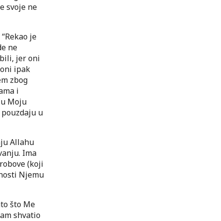
ce svoje ne
: “Rekao je
de ne
ili, jer oni
 oni ipak
jem zbog
ama i
 u Moju
o pouzdaju u
nju Allahu
ovanju. Ima
 robove (koji
lnosti Njemu
ato što Me
sam shvatio