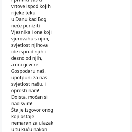
vrtove ispod kojih
rijeke teku,
u Danu kad Bog
neće poniziti
Vjesnika i one koji
vjerovahu s njim,
svjetlost njihova
ide ispred njih i
desno od njih,
a oni govore:
Gospodaru naš,
upotpuni za nas
svjetlost našu, i
oprosti nam!
Doista, moćan si
nad svim!
Šta je izgovor onog
koji ostaje
nemaran za ulazak
u tu kuću nakon