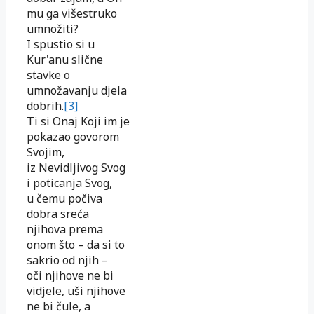
mu ga višestruko
umnožiti?
I spustio si u
Kur'anu slične
stavke o
umnožavanju djela
dobrih.
[3]
Ti si Onaj Koji im je
pokazao govorom
Svojim,
iz Nevidljivog Svog
i poticanja Svog,
u čemu počiva
dobra sreća
njihova prema
onom što – da si to
sakrio od njih –
oči njihove ne bi
vidjele, uši njihove
ne bi čule, a