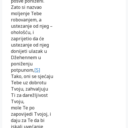
posve poniženi.
Zato si nazvao
moljenje Tebe
robovanjem, a
ustezanje od njeg –
ohološću, i
zaprijetio da će
ustezanje od njeg
donijeti ulazak u
Džehennem u
poniženju
potpunom,
[5]
Tako, oni se sjećaju
Tebe uz dobrotu
Tvoju, zahvaljuju
Ti za darežljivost
Tvoju,
mole Te po
zapovijedi Tvojoj, i
daju za Te da bi
iskali uvećanje