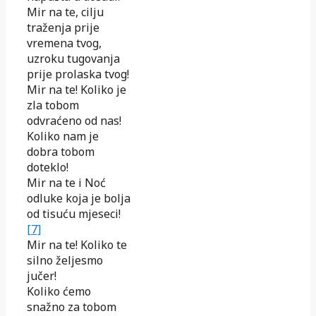
Mir na te, cilju
traženja prije
vremena tvog,
uzroku tugovanja
prije prolaska tvog!
Mir na te! Koliko je
zla tobom
odvraćeno od nas!
Koliko nam je
dobra tobom
doteklo!
Mir na te i Noć
odluke koja je bolja
od tisuću mjeseci!
[7]
Mir na te! Koliko te
silno željesmo
jučer!
Koliko ćemo
snažno za tobom