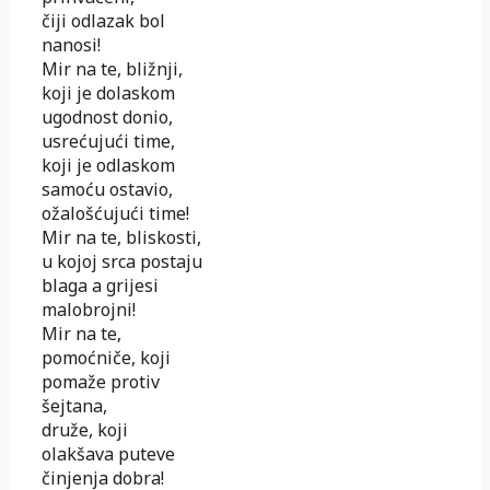
čiji odlazak bol
nanosi!
Mir na te, bližnji,
koji je dolaskom
ugodnost donio,
usrećujući time,
koji je odlaskom
samoću ostavio,
ožalošćujući time!
Mir na te, bliskosti,
u kojoj srca postaju
blaga a grijesi
malobrojni!
Mir na te,
pomoćniče, koji
pomaže protiv
šejtana,
druže, koji
olakšava puteve
činjenja dobra!