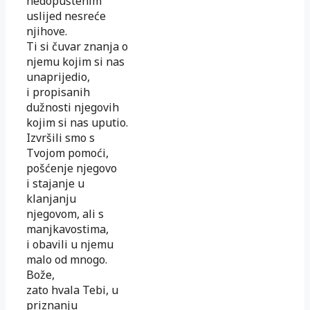
nedopuštenim
uslijed nesreće
njihove.
Ti si čuvar znanja o
njemu kojim si nas
unaprijedio,
i propisanih
dužnosti njegovih
kojim si nas uputio.
Izvršili smo s
Tvojom pomoći,
pošćenje njegovo
i stajanje u
klanjanju
njegovom, ali s
manjkavostima,
i obavili u njemu
malo od mnogo.
Bože,
zato hvala Tebi, u
priznanju