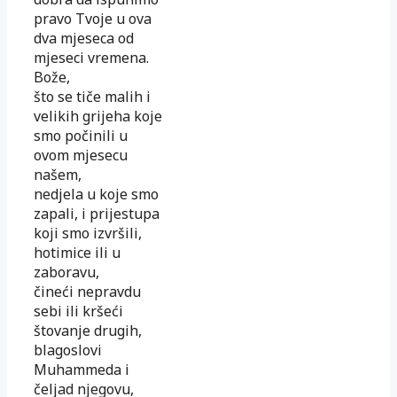
pravo Tvoje u ova
dva mjeseca od
mjeseci vremena.
Bože,
što se tiče malih i
velikih grijeha koje
smo počinili u
ovom mjesecu
našem,
nedjela u koje smo
zapali, i prijestupa
koji smo izvršili,
hotimice ili u
zaboravu,
čineći nepravdu
sebi ili kršeći
štovanje drugih,
blagoslovi
Muhammeda i
čeljad njegovu,