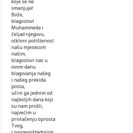
koje se ne
smanjuje!
Bože,
blagoslovi
Muhammeda i
čeljad njegovu,
otkloni potištenost
našu mjesecom
našim,
blagoslovi nas u
ovom danu
blagovanja našeg
i našeg prekida
posta,
učini ga jednim od
najboljih dana koji
su nam prošli,
najvećim u
privlačenju oprosta
Tvog,
i najnepoštednijim