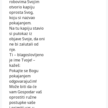
robovima Svojim
otvorio kapiju
oprosta Svog,
koju si nazvao
pokajanjem.
Na tu kapiju stavio
si putokaz iz
objave Svoje, da oni
ne bi zalutali od
nje.
Ti – blagoslovljeno
je ime Tvoje! –
kažeš:
Pokajte se Bogu
pokajanjem
odgovarajućim!
Može biti da će
vam Gospodar vaš
oprostiti ružne
postupke vaše
i primiti vas u