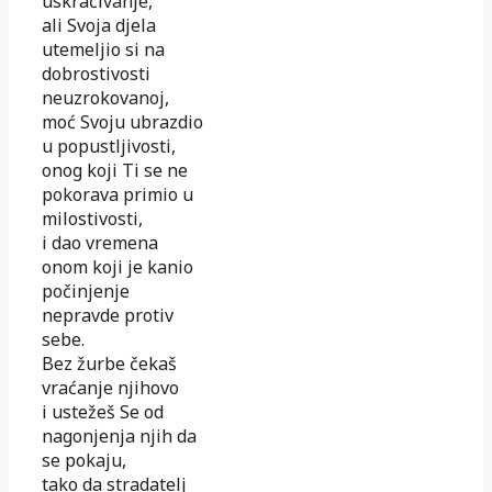
uskraćivanje,
ali Svoja djela
utemeljio si na
dobrostivosti
neuzrokovanoj,
moć Svoju ubrazdio
u popustljivosti,
onog koji Ti se ne
pokorava primio u
milostivosti,
i dao vremena
onom koji je kanio
počinjenje
nepravde protiv
sebe.
Bez žurbe čekaš
vraćanje njihovo
i ustežeš Se od
nagonjenja njih da
se pokaju,
tako da stradatelj