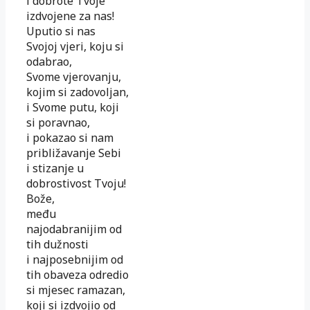
i dobrote Tvoje
izdvojene za nas!
Uputio si nas
Svojoj vjeri, koju si
odabrao,
Svome vjerovanju,
kojim si zadovoljan,
i Svome putu, koji
si poravnao,
i pokazao si nam
približavanje Sebi
i stizanje u
dobrostivost Tvoju!
Bože,
među
najodabranijim od
tih dužnosti
i najposebnijim od
tih obaveza odredio
si mjesec ramazan,
koji si izdvojio od