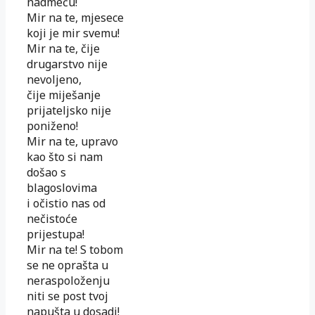
nadmeću!
Mir na te, mjesece
koji je mir svemu!
Mir na te, čije
drugarstvo nije
nevoljeno,
čije miješanje
prijateljsko nije
poniženo!
Mir na te, upravo
kao što si nam
došao s
blagoslovima
i očistio nas od
nečistoće
prijestupa!
Mir na te! S tobom
se ne oprašta u
neraspoloženju
niti se post tvoj
napušta u dosadi!