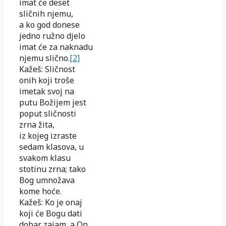
imat će deset
sličnih njemu,
a ko god donese
jedno ružno djelo
imat će za naknadu
njemu slično.
[2]
Kažeš: Sličnost
onih koji troše
imetak svoj na
putu Božijem jest
poput sličnosti
zrna žita,
iz kojeg izraste
sedam klasova, u
svakom klasu
stotinu zrna; tako
Bog umnožava
kome hoće.
Kažeš: Ko je onaj
koji će Bogu dati
dobar zajam, a On