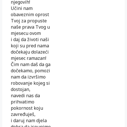
njegovih!
Učini nam
obaveznim oprost
Tvoj za propuste
naše prava Tvog u
mjesecu ovom
i daj da životi naši
koji su pred nama
dočekaju dolazeći
mjesec ramazan!
Čim nam daš da ga
dočekamo, pomozi
nam da izvršimo
robovanje kojeg si
dostojan,
navedi nas da
prihvatimo
pokornost koju
zavređuješ,
i daruj nam djela
dobra da ispunimo