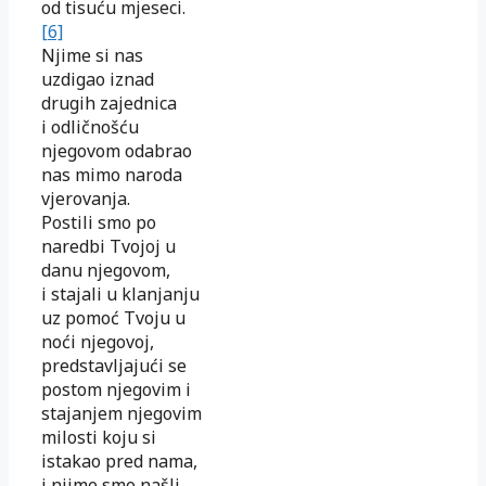
od tisuću mjeseci.
[6]
Njime si nas
uzdigao iznad
drugih zajednica
i odličnošću
njegovom odabrao
nas mimo naroda
vjerovanja.
Postili smo po
naredbi Tvojoj u
danu njegovom,
i stajali u klanjanju
uz pomoć Tvoju u
noći njegovoj,
predstavljajući se
postom njegovim i
stajanjem njegovim
milosti koju si
istakao pred nama,
i njime smo našli