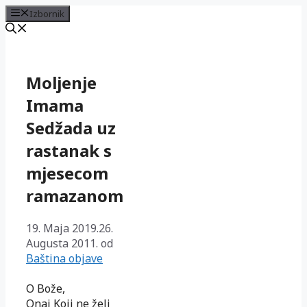
Izbornik
Preskoči
na
sadržaj
Moljenje
Imama
Sedžada uz
rastanak s
mjesecom
ramazanom
19. Maja 2019.
26.
Augusta 2011.
od
Baština objave
O Bože,
Onaj Koji ne želi