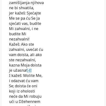
zamišljanja njihova
ne bi shvatila,
jer kažeš: Sjećajte
Me se pa ću Se Ja
sjećati vas, budite
Mi zahvalni, i ne
budite Mi
nezahvalni!
Kažeš: Ako ste
zahvalni, uvećat ću
vam doista, ali ako
ste nezahvalni,
kazna Moja doista
je užasna!
[4]
I kažeš: Molite Me,
i odazvat ću vam
Se; doista će oni
koji iz oholosti
neće da Mi robuju
ući u Džehennem