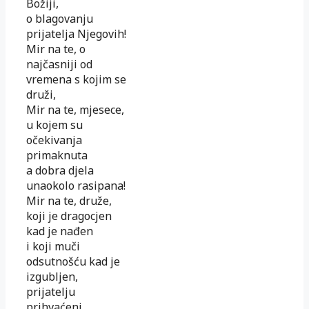
Božiji,
o blagovanju
prijatelja Njegovih!
Mir na te, o
najčasniji od
vremena s kojim se
druži,
Mir na te, mjesece,
u kojem su
očekivanja
primaknuta
a dobra djela
unaokolo rasipana!
Mir na te, druže,
koji je dragocjen
kad je nađen
i koji muči
odsutnošću kad je
izgubljen,
prijatelju
prihvaćeni,