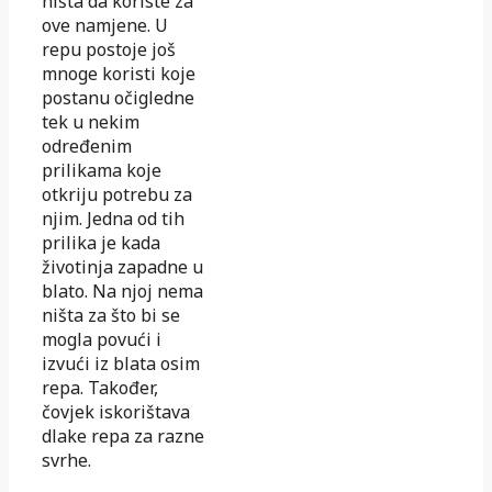
ništa da koriste za
ove namjene. U
repu postoje još
mnoge koristi koje
postanu očigledne
tek u nekim
određenim
prilikama koje
otkriju potrebu za
njim. Jedna od tih
prilika je kada
životinja zapadne u
blato. Na njoj nema
ništa za što bi se
mogla povući i
izvući iz blata osim
repa. Također,
čovjek iskorištava
dlake repa za razne
svrhe.