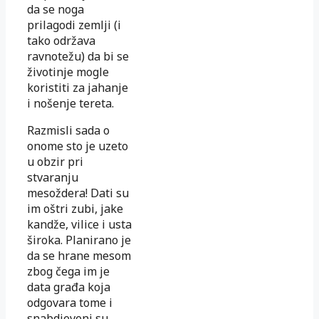
da se noga
prilagodi zemlji (i
tako održava
ravnotežu) da bi se
životinje mogle
koristiti za jahanje
i nošenje tereta.
Razmisli sada o
onome sto je uzeto
u obzir pri
stvaranju
mesoždera! Dati su
im oštri zubi, jake
kandže, vilice i usta
široka. Planirano je
da se hrane mesom
zbog čega im je
data građa koja
odgovara tome i
snabdjeveni su