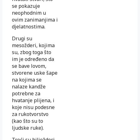
se pokazuje
neophodnim u
ovim zanimanjima i
djelatnostima.
Drugi su
mesožderi, kojima
su, zbog toga što
im je određeno da
se bave lovom,
stvorene uske šape
na kojima se
nalaze kandže
potrebne za
hvatanje plijena, i
koje nisu podesne
za rukotvorstvo
(kao što su to
ljudske ruke).
Treći su biljožderi