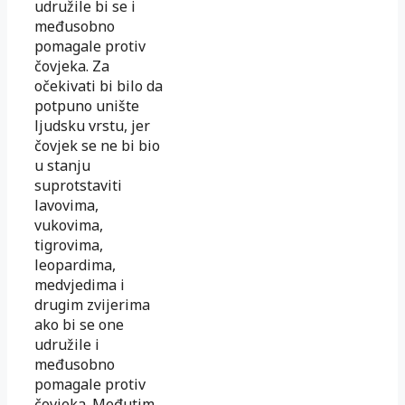
udružile bi se i
međusobno
pomagale protiv
čovjeka. Za
očekivati bi bilo da
potpuno unište
ljudsku vrstu, jer
čovjek se ne bi bio
u stanju
suprotstaviti
lavovima,
vukovima,
tigrovima,
leopardima,
medvjedima i
drugim zvijerima
ako bi se one
udružile i
međusobno
pomagale protiv
čovjeka. Međutim,