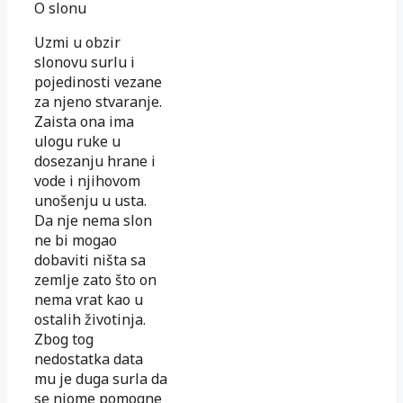
O slonu
Uzmi u obzir
slonovu surlu i
pojedinosti vezane
za njeno stvaranje.
Zaista ona ima
ulogu ruke u
dosezanju hrane i
vode i njihovom
unošenju u usta.
Da nje nema slon
ne bi mogao
dobaviti ništa sa
zemlje zato što on
nema vrat kao u
ostalih životinja.
Zbog tog
nedostatka data
mu je duga surla da
se njome pomogne