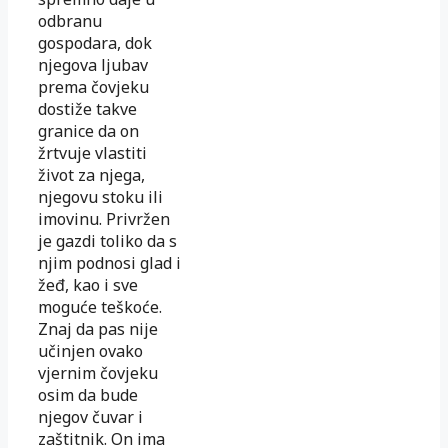
odbranu
gospodara, dok
njegova ljubav
prema čovjeku
dostiže takve
granice da on
žrtvuje vlastiti
život za njega,
njegovu stoku ili
imovinu. Privržen
je gazdi toliko da s
njim podnosi glad i
žeđ, kao i sve
moguće teškoće.
Znaj da pas nije
učinjen ovako
vjernim čovjeku
osim da bude
njegov čuvar i
zaštitnik. On ima