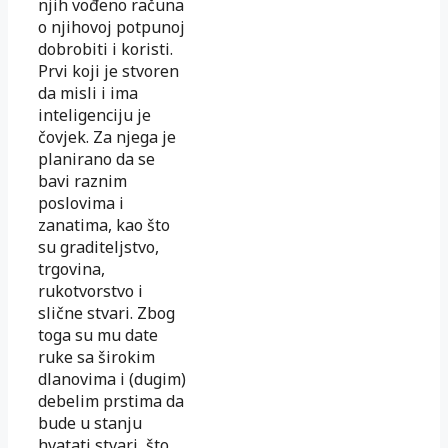
njih vođeno računa
o njihovoj potpunoj
dobrobiti i koristi.
Prvi koji je stvoren
da misli i ima
inteligenciju je
čovjek. Za njega je
planirano da se
bavi raznim
poslovima i
zanatima, kao što
su graditeljstvo,
trgovina,
rukotvorstvo i
slične stvari. Zbog
toga su mu date
ruke sa širokim
dlanovima i (dugim)
debelim prstima da
bude u stanju
hvatati stvari, što