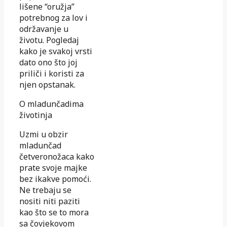
lišene “oružja”
potrebnog za lov i
održavanje u
životu. Pogledaj
kako je svakoj vrsti
dato ono što joj
priliči i koristi za
njen opstanak.
O mladunčadima
životinja
Uzmi u obzir
mladunčad
četveronožaca kako
prate svoje majke
bez ikakve pomoći.
Ne trebaju se
nositi niti paziti
kao što se to mora
sa čovjekovom