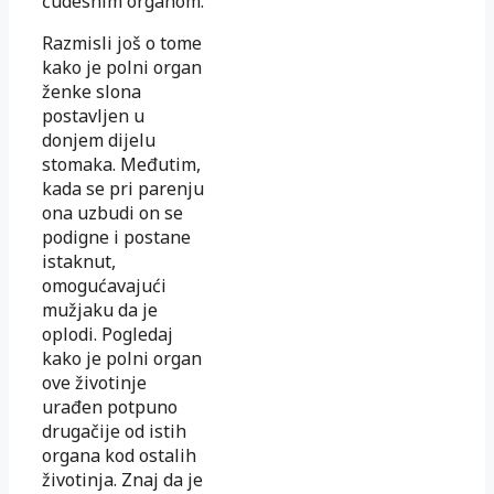
čudesnim organom.
Razmisli još o tome
kako je polni organ
ženke slona
postavljen u
donjem dijelu
stomaka. Međutim,
kada se pri parenju
ona uzbudi on se
podigne i postane
istaknut,
omogućavajući
mužjaku da je
oplodi. Pogledaj
kako je polni organ
ove životinje
urađen potpuno
drugačije od istih
organa kod ostalih
životinja. Znaj da je