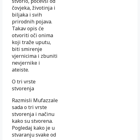
stvorio, počevši od
čovjeka, životinja i
biljaka i svih
prirodnih pojava.
Takav opis će
otvoriti oči onima
koji traže uputu,
biti smirenje
vjernicima i zbuniti
nevjernike i
ateiste.
O tri vrste
stvorenja
Razmisli Mufazzale
sada o tri vrste
stvorenja i načinu
kako su stvorena.
Pogledaj kako je u
stvaranju svake od