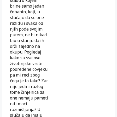
stadu o kojem
brine samo jedan
čobanin, koji, u
slučaju da se one
raziđu i svaka od
njih pođe svojim
putem, ne bi nikad
bio u stanju da ih
drži zajedno na
okupu. Pogledaj
kako su sve ove
životinjske vrste
podređene čovjeku
pa mi reci zbog
čega je to tako? Zar
nije jedini razlog
tome činjenica da
one nemaju pameti
niti moći
razmišljanja? U
slučaju da imaju