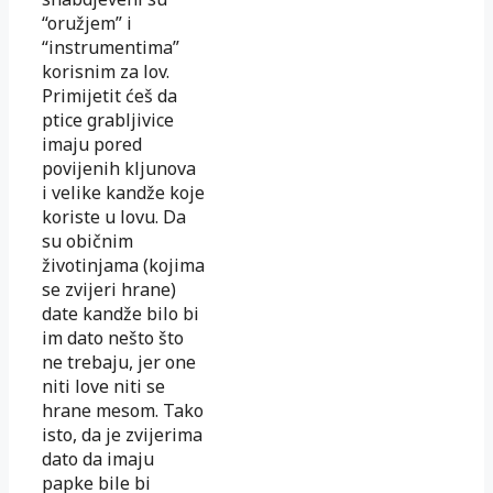
“oružjem” i
“instrumentima”
korisnim za lov.
Primijetit ćeš da
ptice grabljivice
imaju pored
povijenih kljunova
i velike kandže koje
koriste u lovu. Da
su običnim
životinjama (kojima
se zvijeri hrane)
date kandže bilo bi
im dato nešto što
ne trebaju, jer one
niti love niti se
hrane mesom. Tako
isto, da je zvijerima
dato da imaju
papke bile bi