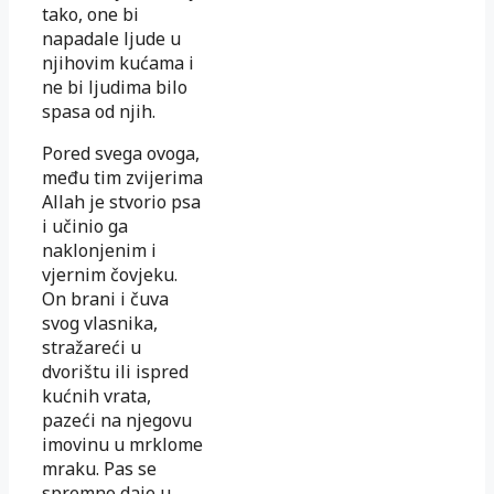
tako, one bi
napadale ljude u
njihovim kućama i
ne bi ljudima bilo
spasa od njih.
Pored svega ovoga,
među tim zvijerima
Allah je stvorio psa
i učinio ga
naklonjenim i
vjernim čovjeku.
On brani i čuva
svog vlasnika,
stražareći u
dvorištu ili ispred
kućnih vrata,
pazeći na njegovu
imovinu u mrklome
mraku. Pas se
spremno daje u