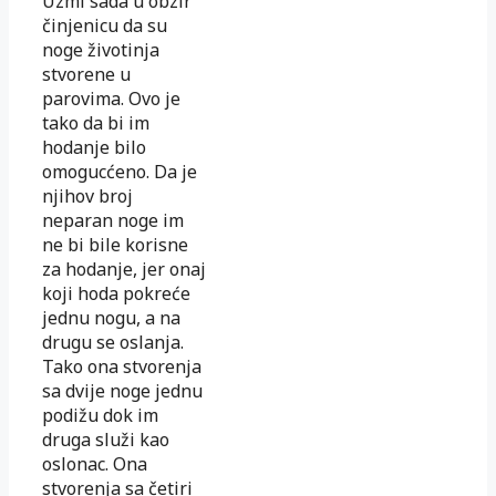
Uzmi sada u obzir
činjenicu da su
noge životinja
stvorene u
parovima. Ovo je
tako da bi im
hodanje bilo
omogucćeno. Da je
njihov broj
neparan noge im
ne bi bile korisne
za hodanje, jer onaj
koji hoda pokreće
jednu nogu, a na
drugu se oslanja.
Tako ona stvorenja
sa dvije noge jednu
podižu dok im
druga služi kao
oslonac. Ona
stvorenja sa četiri