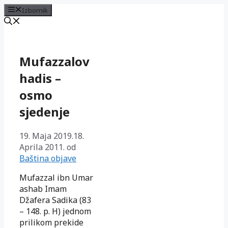
Izbornik
Preskoči
na
sadržaj
Mufazzalov
hadis –
osmo
sjedenje
19. Maja 2019.
18.
Aprila 2011.
od
Baština objave
Mufazzal ibn Umar
ashab Imam
Džafera Sadika (83
– 148. p. H) jednom
prilikom prekide