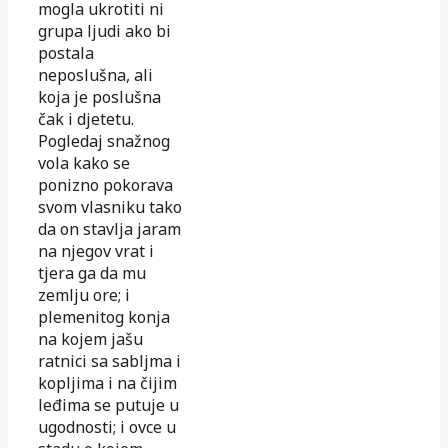
mogla ukrotiti ni
grupa ljudi ako bi
postala
neposlušna, ali
koja je poslušna
čak i djetetu.
Pogledaj snažnog
vola kako se
ponizno pokorava
svom vlasniku tako
da on stavlja jaram
na njegov vrat i
tjera ga da mu
zemlju ore; i
plemenitog konja
na kojem jašu
ratnici sa sabljma i
kopljima i na čijim
leđima se putuje u
ugodnosti; i ovce u