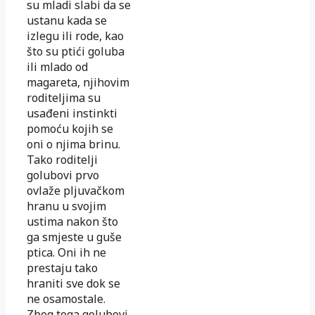
su mladi slabi da se
ustanu kada se
izlegu ili rode, kao
što su ptići goluba
ili mlado od
magareta, njihovim
roditeljima su
usađeni instinkti
pomoću kojih se
oni o njima brinu.
Tako roditelji
golubovi prvo
ovlaže pljuvačkom
hranu u svojim
ustima nakon što
ga smjeste u guše
ptica. Oni ih ne
prestaju tako
hraniti sve dok se
ne osamostale.
Zbog toga golubovi