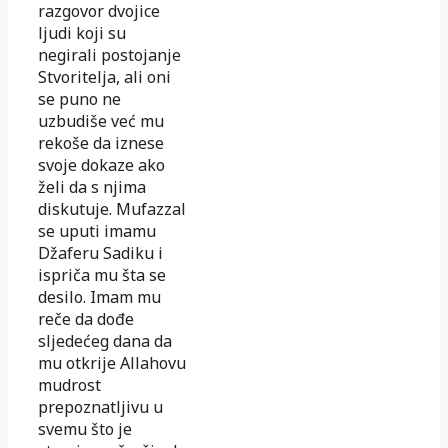
razgovor dvojice
ljudi koji su
negirali postojanje
Stvoritelja, ali oni
se puno ne
uzbudiše već mu
rekoše da iznese
svoje dokaze ako
želi da s njima
diskutuje. Mufazzal
se uputi imamu
Džaferu Sadiku i
ispriča mu šta se
desilo. Imam mu
reče da dođe
sljedećeg dana da
mu otkrije Allahovu
mudrost
prepoznatljivu u
svemu što je