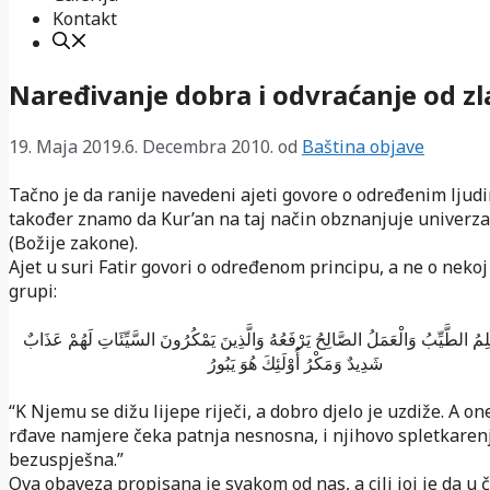
Kontakt
Naređivanje dobra i odvraćanje od zl
19. Maja 2019.
6. Decembra 2010.
od
Baština objave
Tačno je da ranije navedeni ajeti govore o određenim ljudi
također znamo da Kur’an na taj način obznanjuje univerz
(Božije zakone).
Ajet u suri Fatir govori o određenom principu, a ne o neko
grupi:
كَلِمُ الطَّيِّبُ وَالْعَمَلُ الصَّالِحُ يَرْفَعُهُ وَالَّذِينَ يَمْكُرُونَ السَّيِّئَاتِ لَهُمْ عَذَابٌ
شَدِيدٌ وَمَكْرُ أُوْلَئِكَ هُوَ يَبُورُ
“K Njemu se dižu lijepe riječi, a dobro djelo je uzdiže. A on
rđave namjere čeka patnja nesnosna, i njihovo spletkarenj
bezuspješna.”
Ova obaveza propisana je svakom od nas, a cilj joj je da u 