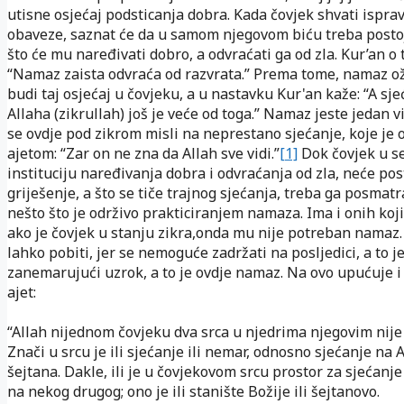
utisne osjećaj podsticanja dobra. Kada čovjek shvati ispra
obaveze, saznat će da u samom njegovom biću treba posto
što će mu naređivati dobro, a odvraćati ga od zla. Kur’an o
“Namaz zaista odvraća od razvrata.” Prema tome, namaz oži
budi taj osjećaj u čovjeku, a u nastavku Kur'an kaže: “A sj
Allaha (zikrullah) još je veće od toga.” Namaz jeste jedan vi
se ovdje pod zikrom misli na neprestano sjećanje, koje je
ajetom: “Zar on ne zna da Allah sve vidi.”
[1]
Dok čovjek u se
instituciju naređivanja dobra i odvraćanja od zla, neće po
griješenje, a što se tiče trajnog sjećanja, treba ga posmatr
nešto što je održivo prakticiranjem namaza. Ima i onih koji
ako je čovjek u stanju zikra,onda mu nije potreban namaz.
lahko pobiti, jer se nemoguće zadržati na posljedici, a to je
zanemarujući uzrok, a to je ovdje namaz. Na ovo upućuje i 
ajet:
“Allah nijednom čovjeku dva srca u njedrima njegovim nije
Znači u srcu je ili sjećanje ili nemar, odnosno sjećanje na A
šejtana. Dakle, ili je u čovjekovom srcu prostor za sjećanje
na nekog drugog; ono je ili stanište Božije ili šejtanovo.