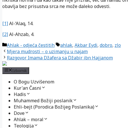
obavlja bez prisustva srca ne može daleko odvesti.
[1]
Al-‘Alaq, 14.
[2]
Al-Ahzab, 4.
Kategorije
Oznake
Ahlak - odjeća čestitih
ahlak
,
Akbar Eydi
,
dobro
,
zlo
Mjera mudrosti – o uzimanju u najam
Razgovor Imama Džafera sa Džabir ibn Hajjanom
Izbornik
O Bogu Uzvišenom
Kur'an Časni
Hadis
Muhammed Božiji poslanik
Ehli-bejt (Porodica Božijeg Poslanika)
Dove
Ahlak – moral
Teologija