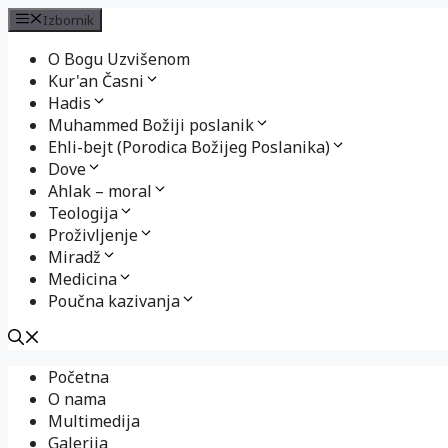
Izbornik
O Bogu Uzvišenom
Kur'an Časni
Hadis
Muhammed Božiji poslanik
Ehli-bejt (Porodica Božijeg Poslanika)
Dove
Ahlak – moral
Teologija
Proživljenje
Miradž
Medicina
Poučna kazivanja
Preskoči
Početna
na
O nama
sadržaj
Multimedija
Galerija