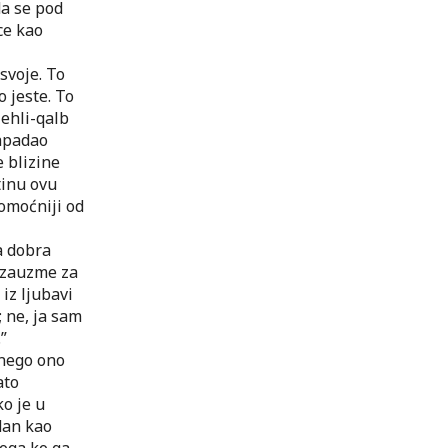
da se pod
ce kao
svoje. To
o jeste. To
 ehli-qalb
zapadao
e blizine
tinu ovu
pomoćniji od
a dobra
 zauzme za
 iz ljubavi
; ne, ja sam
”
 nego ono
ato
ko je u
dan kao
noga ko ga