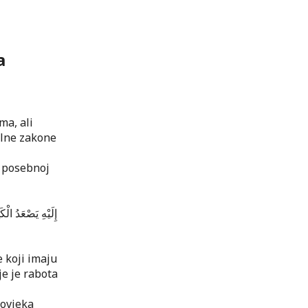
a
ma, ali
alne zakone
j posebnoj
إِلَيْهِ يَصْعَدُ الْ
e koji imaju
e je rabota
čovjeka