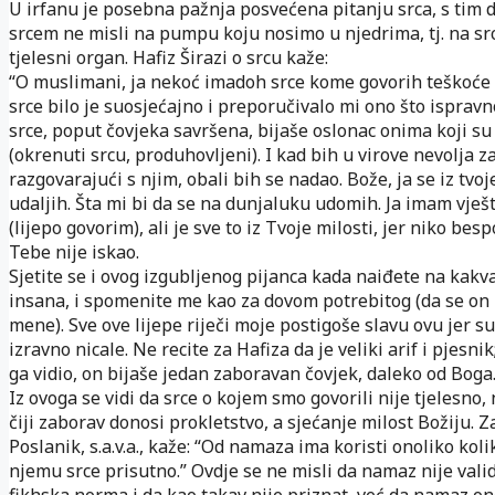
U irfanu je posebna pažnja posvećena pitanju srca, s tim 
srcem ne misli na pumpu koju nosimo u njedrima, tj. na sr
tjelesni organ. Hafiz Širazi o srcu kaže:
“O muslimani, ja nekoć imadoh srce kome govorih teškoće 
srce bilo je suosjećajno i preporučivalo mi ono što ispravn
srce, poput čovjeka savršena, bijaše oslonac onima koji su
(okrenuti srcu, produhovljeni). I kad bih u virove nevolja 
razgovarajući s njim, obali bih se nadao. Bože, ja se iz tvoj
udaljih. Šta mi bi da se na dunjaluku udomih. Ja imam vješ
(lijepo govorim), ali je sve to iz Tvoje milosti, jer niko bes
Tebe nije iskao.
Sjetite se i ovog izgubljenog pijanca kada naiđete na kakv
insana, i spomenite me kao za dovom potrebitog (da se on
mene). Sve ove lijepe riječi moje postigoše slavu ovu jer su
izravno nicale. Ne recite za Hafiza da je veliki arif i pjesnik
ga vidio, on bijaše jedan zaboravan čovjek, daleko od Boga.
Iz ovoga se vidi da srce o kojem smo govorili nije tjelesno,
čiji zaborav donosi prokletstvo, a sjećanje milost Božiju. Z
Poslanik, s.a.v.a., kaže: “Od namaza ima koristi onoliko koli
njemu srce prisutno.” Ovdje se ne misli da namaz nije vali
fikhska norma i da kao takav nije priznat, već da namaz o