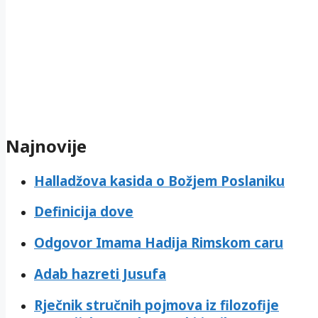
Najnovije
Halladžova kasida o Božjem Poslaniku
Definicija dove
Odgovor Imama Hadija Rimskom caru
Adab hazreti Jusufa
Rječnik stručnih pojmova iz filozofije