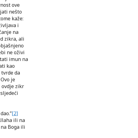
vnost ove
jati nešto
 tome kaže:
vljava i
ećanje na
d zikra, ali
 objašnjeno
bi ne oživi
stati imun na
ati kao
 tvrde da
 Ovo je
 ovdje zikr
sljedeći
 dao.”
[2]
llaha ili na
 na Boga ili