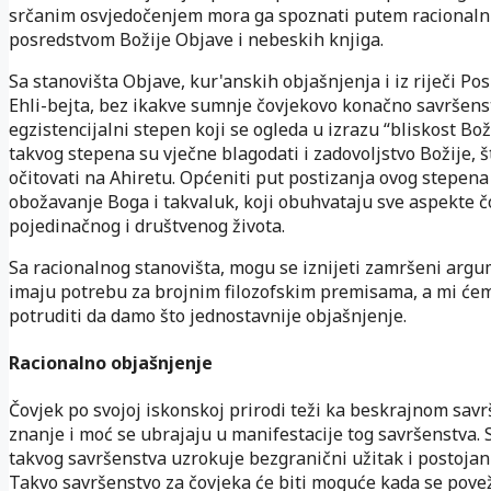
srčanim osvjedočenjem mora ga spoznati putem racionalni
posredstvom Božije Objave i nebeskih knjiga.
Sa stanovišta Objave, kur'anskih objašnjenja i iz riječi Pos
Ehli-bejta, bez ikakve sumnje čovjekovo konačno savršens
egzistencijalni stepen koji se ogleda u izrazu “bliskost Bož
takvog stepena su vječne blagodati i zadovoljstvo Božije, š
očitovati na Ahiretu. Općeniti put postizanja ovog stepena
obožavanje Boga i takvaluk, koji obuhvataju sve aspekte 
pojedinačnog i društvenog života.
Sa racionalnog stanovišta, mogu se iznijeti zamršeni argu
imaju potrebu za brojnim filozofskim premisama, a mi će
potruditi da damo što jednostavnije objašnjenje.
Racionalno objašnjenje
Čovjek po svojoj iskonskoj prirodi teži ka beskrajnom savr
znanje i moć se ubrajaju u manifestacije tog savršenstva. 
takvog savršenstva uzrokuje bezgranični užitak i postojan
Takvo savršenstvo za čovjeka će biti moguće kada se pove