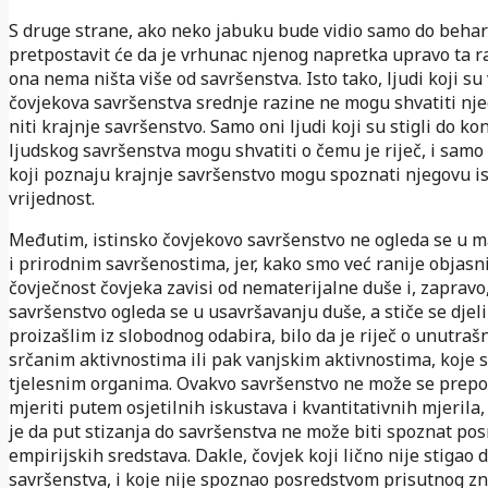
S druge strane, ako neko jabuku bude vidio samo do behar
pretpostavit će da je vrhunac njenog napretka upravo ta ra
ona nema ništa više od savršenstva. Isto tako, ljudi koji su
čovjekova savršenstva srednje razine ne mogu shvatiti nje
niti krajnje savršenstvo. Samo oni ljudi koji su stigli do k
ljudskog savršenstva mogu shvatiti o čemu je riječ, i samo 
koji poznaju krajnje savršenstvo mogu spoznati njegovu i
vrijednost.
Međutim, istinsko čovjekovo savršenstvo ne ogleda se u m
i prirodnim savršenostima, jer, kako smo već ranije objasni
čovječnost čovjeka zavisi od nematerijalne duše i, zapravo
savršenstvo ogleda se u usavršavanju duše, a stiče se djel
proizašlim iz slobodnog odabira, bilo da je riječ o unutraš
srčanim aktivnostima ili pak vanjskim aktivnostima, koje 
tjelesnim organima. Ovakvo savršenstvo ne može se prepo
mjeriti putem osjetilnih iskustava i kvantitativnih mjerila,
je da put stizanja do savršenstva ne može biti spoznat po
empirijskih sredstava. Dakle, čovjek koji lično nije stigao 
savršenstva, i koje nije spoznao posredstvom prisutnog zn