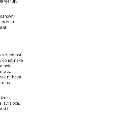
a vjeruju.
 osnovni
li prema
grati
a vrijednost
u do istinske
na neki
ete za
pak njihova
aju na
tiže se
 izvršioca,
rsi i