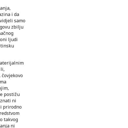
anja,
zina i da
 vidjeli samo
govu zbilju
onačnog
oni ljudi
stinsku
aterijalnim
li,
, čovjekovo
ima
njim,
se postižu
znati ni
 i prirodno
sredstvom
do takvog
anja ni