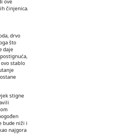
di ove
ih činjenica.
oda, drvo
oga što
e daje
 postignuća,
 ovo stablo
utanje
postane
vjek stigne
vili
skom
 pogođen
 bude niži i
 kao najgora