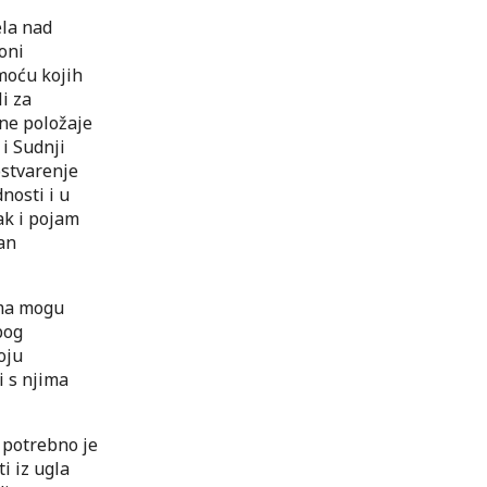
ela nad
oni
omoću kojih
li za
ne položaje
 i Sudnji
ostvarenje
nosti i u
ak i pojam
an
ima mogu
bog
oju
i s njima
 potrebno je
i iz ugla