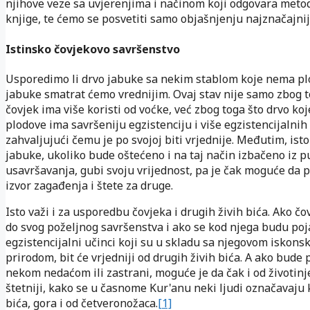
njihove veze sa uvjerenjima i načinom koji odgovara meto
knjige, te ćemo se posvetiti samo objašnjenju najznačajnij
Istinsko čovjekovo savršenstvo
Usporedimo li drvo jabuke sa nekim stablom koje nema pl
jabuke smatrat ćemo vrednijim. Ovaj stav nije samo zbog t
čovjek ima više koristi od voćke, već zbog toga što drvo koj
plodove ima savršeniju egzistenciju i više egzistencijalnih
zahvaljujući čemu je po svojoj biti vrjednije. Međutim, isto
jabuke, ukoliko bude oštećeno i na taj način izbačeno iz p
usavršavanja, gubi svoju vrijednost, pa je čak moguće da 
izvor zagađenja i štete za druge.
Isto važi i za usporedbu čovjeka i drugih živih bića. Ako čo
do svog poželjnog savršenstva i ako se kod njega budu poja
egzistencijalni učinci koji su u skladu sa njegovom iskon
prirodom, bit će vrjedniji od drugih živih bića. A ako bude
nekom nedaćom ili zastrani, moguće je da čak i od životinje
štetniji, kako se u časnome Kur'anu neki ljudi označavaju
bića, gora i od četveronožaca.
[1]