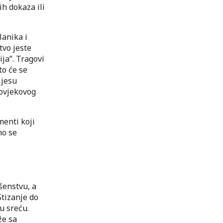
h dokaza ili
lanika i
tvo jeste
ija”. Tragovi
to će se
 jesu
čovjekovog
menti koji
mo se
šenstvu, a
Stizanje do
u sreću.
že sa