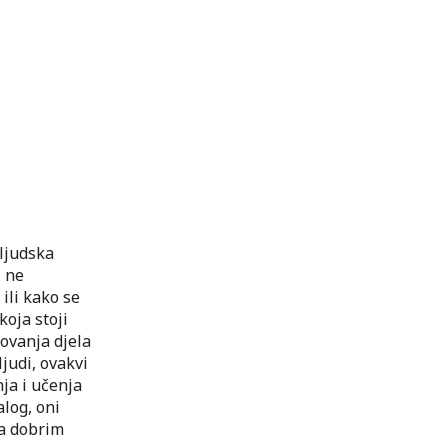
 ljudska
i ne
ili kako se
koja stoji
dnovanja djela
judi, ovakvi
ja i učenja
alog, oni
sa dobrim