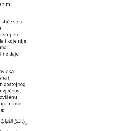
šenim
 stiče se u
e
ji stepen
a i koje nije
 moć
i ne daje
čovjeka
sna i
en dostojnog
čovječnost
uzvišenu
ujući time
e:
إِنَّ شَرَّ الدَّوَابِّ