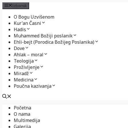
Izbornik
O Bogu Uzvišenom
Kur'an Časni
Hadis
Muhammed Božiji poslanik
Ehli-bejt (Porodica Božijeg Poslanika)
Dove
Ahlak – moral
Teologija
Proživljenje
Miradž
Medicina
Poučna kazivanja
Preskoči
Početna
na
O nama
sadržaj
Multimedija
Galerija