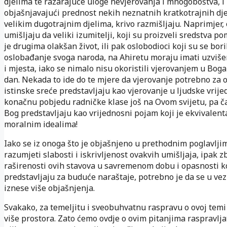
djelima te razarajuće uloge nevjerovanja i mnogoboštva, i
objašnjavajući prednost nekih neznatnih kratkotrajnih dj
velikim dugotrajnim djelima, krivo razmišljaju. Naprimjer, 
umišljaju da veliki izumitelji, koji su proizveli sredstva p
je drugima olakšan život, ili pak oslobodioci koji su se bori
oslobađanje svoga naroda, na Ahiretu moraju imati uzviše
i mjesta, iako se nimalo nisu okoristili vjerovanjem u Boga
dan. Nekada to ide do te mjere da vjerovanje potrebno za 
istinske sreće predstavljaju kao vjerovanje u ljudske vrijed
konačnu pobjedu radničke klase još na Ovom svijetu, pa č
Bog predstavljaju kao vrijednosni pojam koji je ekvivalent
moralnim idealima!
Iako se iz onoga što je objašnjeno u prethodnim poglavlj
razumjeti slabosti i iskrivljenost ovakvih umišljaja, ipak z
raširenosti ovih stavova u savremenom dobu i opasnosti k
predstavljaju za buduće naraštaje, potrebno je da se u vez
iznese više objašnjenja.
Svakako, za temeljitu i sveobuhvatnu raspravu o ovoj temi
više prostora. Zato ćemo ovdje o ovim pitanjima raspravljat