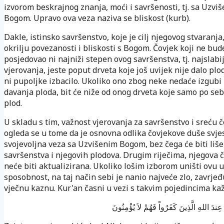
izvorom beskrajnog znanja, moći i savršenosti, tj. sa Uzvi
Bogom. Upravo ova veza naziva se bliskost (kurb).
Dakle, istinsko savršenstvo, koje je cilj njegovog stvaranja,
okrilju povezanosti i bliskosti s Bogom. Čovjek koji ne bud
posjedovao ni najniži stepen ovog savršenstva, tj. najslabi
vjerovanja, jeste poput drveta koje još uvijek nije dalo plod
ni pupoljke izbacilo. Ukoliko ono zbog neke nedaće izgubi
davanja ploda, bit će niže od onog drveta koje samo po seb
plod.
U skladu s tim, važnost vjerovanja za savršenstvo i sreću 
ogleda se u tome da je osnovna odlika čovjekove duše svje
svojevoljna veza sa Uzvišenim Bogom, bez čega će biti liš
savršenstva i njegovih plodova. Drugim riječima, njegova 
neće biti aktualizirana. Ukoliko lošim izborom uništi ovu 
sposobnost, na taj način sebi je nanio najveće zlo, zavrjeđ
vječnu kaznu. Kur'an časni u vezi s takvim pojedincima kaž
 عِندَ اللهِ الَّذِينَ كَفَرُواْ فَهُمْ لاَ يُؤْمِنُونَ