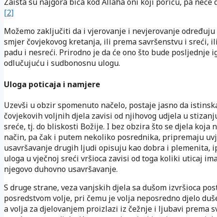
Zaista su najgora bića kod Allaha oni koji poriču, pa neće d
[2]
Možemo zaključiti da i vjerovanje i nevjerovanje određuju
smjer čovjekovog kretanja, ili prema savršenstvu i sreći, i
padu i nesreći. Prirodno je da će ono što bude posljednje i
odlučujuću i sudbonosnu ulogu.
Uloga poticaja i namjere
Uzevši u obzir spomenuto načelo, postaje jasno da istinsk
čovjekovih voljnih djela zavisi od njihovog udjela u stizanj
sreće, tj. do bliskosti Božije. I bez obzira što se djela koja 
način, pa čak i putem nekoliko posrednika, pripremaju uvj
usavršavanje drugih ljudi opisuju kao dobra i plemenita, i
uloga u vječnoj sreći vršioca zavisi od toga koliki uticaj im
njegovo duhovno usavršavanje.
S druge strane, veza vanjskih djela sa dušom izvršioca pos
posredstvom volje, pri čemu je volja neposredno djelo duše
a volja za djelovanjem proizlazi iz čežnje i ljubavi prema sv