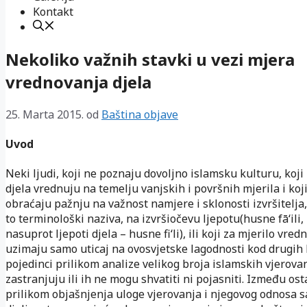
Kontakt
Nekoliko važnih stavki u vezi mjera
vrednovanja djela
25. Marta 2015.
od
Baština objave
Uvod
Neki ljudi, koji ne poznaju dovoljno islamsku kulturu, koji
djela vrednuju na temelju vanjskih i površnih mjerila i koj
obraćaju pažnju na važnost namjere i sklonosti izvršitelja, 
to terminološki naziva, na izvršiočevu ljepotu(husne fā‘ili, 
nasuprot ljepoti djela – husne fi‘li), ili koji za mjerilo vre
uzimaju samo uticaj na ovosvjetske lagodnosti kod drugih l
pojedinci prilikom analize velikog broja islamskih vjerovan
zastranjuju ili ih ne mogu shvatiti ni pojasniti. Između ost
prilikom objašnjenja uloge vjerovanja i njegovog odnosa 