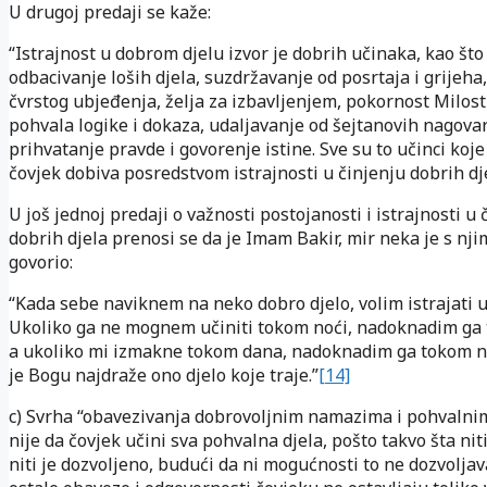
U drugoj predaji se kaže:
“Istrajnost u dobrom djelu izvor je dobrih učinaka, kao što
odbacivanje loših djela, suzdržavanje od posrtaja i grijeha
čvrstog ubjeđenja, želja za izbavljenjem, pokornost Milos
pohvala logike i dokaza, udaljavanje od šejtanovih nagova
prihvatanje pravde i govorenje istine. Sve su to učinci ko
čovjek dobiva posredstvom istrajnosti u činjenju dobrih dje
U još jednoj predaji o važnosti postojanosti i istrajnosti u 
dobrih djela prenosi se da je Imam Bakir, mir neka je s nji
govorio:
“Kada sebe naviknem na neko dobro djelo, volim istrajati 
Ukoliko ga ne mognem učiniti tokom noći, nadoknadim ga
a ukoliko mi izmakne tokom dana, nadoknadim ga tokom no
je Bogu najdraže ono djelo koje traje.”
[14]
c) Svrha “obavezivanja dobrovoljnim namazima i pohvalni
nije da čovjek učini sva pohvalna djela, pošto takvo šta ni
niti je dozvoljeno, budući da ni mogućnosti to ne dozvoljava