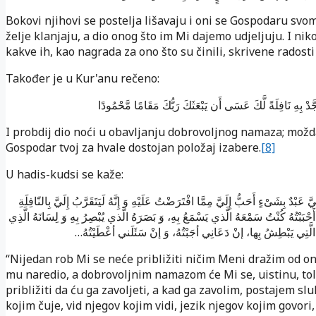
Bokovi njihovi se postelja lišavaju i oni se Gospodaru svom
želje klanjaju, a dio onog što im Mi dajemo udjeljuju. I nik
kakve ih, kao nagrada za ono što su činili, skrivene radost
Također je u Kur'anu rečeno:
جَّدْ بِهِ نَافِلَةً لَّكَ عَسَى أَن يَبْعَثَكَ رَبُّكَ مَقَامًا مَّحْمُودًا
I probdij dio noći u obavljanju dobrovoljnog namaza; možd
Gospodar tvoj za hvale dostojan položaj izabere.
[8]
U hadis-kudsi se kaže:
يَّ عَبْدٌ بِشَیْءٍ أَحَبُّ إِلَيَّ مِمَّا افْتَرَضْتُ عَلَیْهِ وَ إِنَّهُ لَیَتَقَرَّبُ إِلَيَّ بِالنّافِلَةِ
 أَحْبَبْتُهُ کُنْتُ سَمْعَهُ الَّذي یَسْمَعُ بِهِ، وَ بَصَرَهُ الَّذي یُبْصِرُ بِهِ وَ لِسَانَهُ الَّذِي
َهُ الَّتِي یَبْطِشُ بِها، إنْ دَعَانِي أجَبْتُهُ، وَ إنْ سَئَلَني أعْطَیْتُهُ
“Nijedan rob Mi se neće približiti ničim Meni dražim od o
mu naredio, a dobrovoljnim namazom će Mi se, uistinu, tol
približiti da ću ga zavoljeti, a kad ga zavolim, postajem sl
kojim čuje, vid njegov kojim vidi, jezik njegov kojim govori,