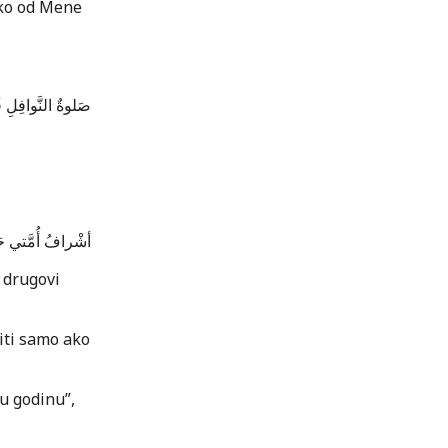
ako od Mene
صَلوةٌ النَّوافِلِ…
أشْرافُ أُمَّتي حَم.
i drugovi
viti samo ako
u godinu”,