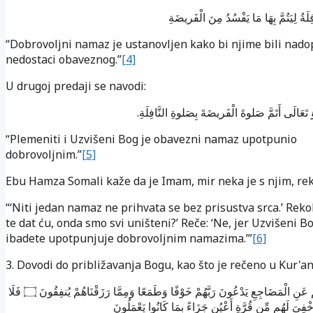
فِلَةُ لِیَتُمَّ بِهَا مَا یَفْسُدُ مِنَ الْفَریضَةِ
“Dobrovoljni namaz je ustanovljen kako bi njime bili nad
nedostaci obaveznog.”
[4]
U drugoj predaji se navodi:
َ تَعَالَی أَتَمَّ صَلوةَ الْفَریضَةَ بِصَلوةِ النَّافِلَةِ
“Plemeniti i Uzvišeni Bog je obavezni namaz upotpunio
dobrovoljnim.”
[5]
Ebu Hamza Somali kaže da je Imam, mir neka je s njim, rek
“‘Niti jedan namaz ne prihvata se bez prisustva srca.’ Rekoh
te dat ću, onda smo svi uništeni?’ Reče: ‘Ne, jer Uzvišeni B
ibadete upotpunjuje dobrovoljnim namazima.’”
[6]
3. Dovodi do približavanja Bogu, kao što je rečeno u Kur'an
فَلَا
۝
ْ عَنِ الْمَضَاجِعِ يَدْعُونَ رَبَّهُمْ خَوْفًا وَطَمَعًا وَمِمَّا رَزَقْنَاهُمْ يُنفِقُونَ
خْفِىَ لَهُم مِّن قُرَّةِ أَعْيُنٍ جَزَاءً بِمَا كَانُوا يَعْمَلُونَ