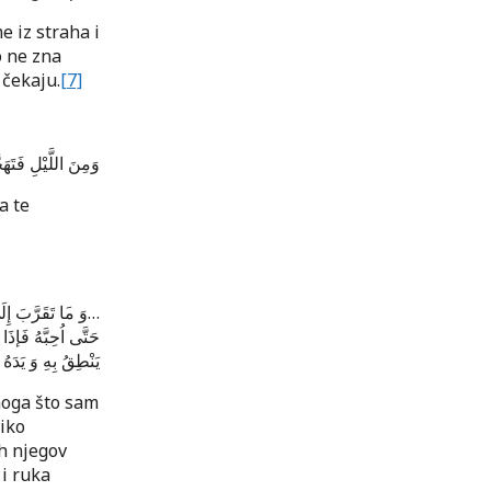
e iz straha i
o ne zna
i čekaju
.
[7]
وَمِنَ اللَّيْلِ فَتَهَ
a te
…وَ م
ا تَقَرَّبَ إِلَ
حَتَّی اُحِبَّهُ فَإذَا
یَنْطِقُ بِهِ وَ یَد…
noga što sam
iko
uh njegov
 i ruka