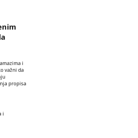
jenim
la
namazima i
o važni da
aju
nja propisa
 i