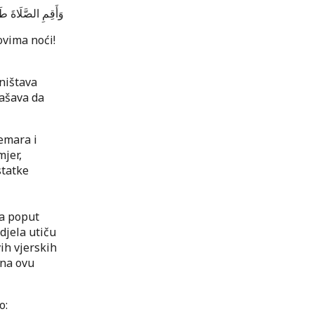
وَأَقِمِ الصَّلَاةَ طَر
ovima noći!
ništava
ašava da
emara i
mjer,
statke
a poput
djela utiču
ih vjerskih
 na ovu
o: