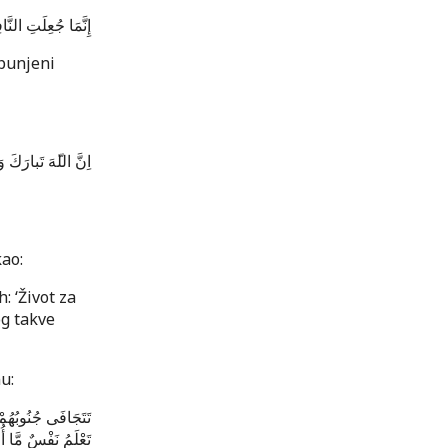
إِنَّمَا جُعِلَتِ النَّا
opunjeni
اِنَّ الل
هَ تَبارَكَ و.
ao:
: ‘Život za
og takve
u:
تَتَجَافَى جُنُوبُهُم
تَعْلَمُ نَفْسٌ مَّا أُ