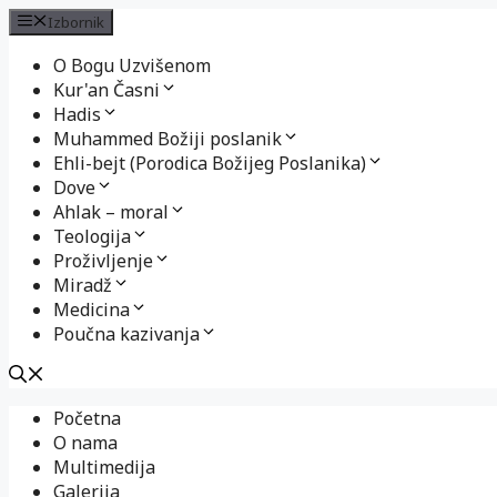
Izbornik
O Bogu Uzvišenom
Kur'an Časni
Hadis
Muhammed Božiji poslanik
Ehli-bejt (Porodica Božijeg Poslanika)
Dove
Ahlak – moral
Teologija
Proživljenje
Miradž
Medicina
Poučna kazivanja
Preskoči
Početna
na
O nama
sadržaj
Multimedija
Galerija