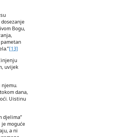
 su
, dosezanje
tivom Bogu,
ranja,
je pametan
la.”
[13]
činjenju
m, uvijek
u njemu.
 tokom dana,
ći. Uistinu
m djelima”
ti je moguće
ju, a ni