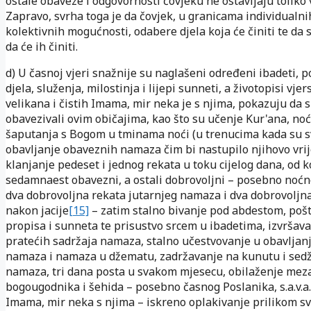
ostale obaveze i odgovornosti čovjeku ne ostavljaju toliko
Zapravo, svrha toga je da čovjek, u granicama individualni
kolektivnih mogućnosti, odabere djela koja će činiti te da
da će ih činiti.
d) U časnoj vjeri snažnije su naglašeni određeni ibadeti, 
djela, služenja, milostinja i lijepi sunneti, a životopisi vjer
velikana i čistih Imama, mir neka je s njima, pokazuju da s
obavezivali ovim običajima, kao što su učenje Kur'ana, noć
šaputanja s Bogom u tminama noći (u trenucima kada su sv
obavljanje obaveznih namaza čim bi nastupilo njihovo vri
klanjanje pedeset i jednog rekata u toku cijelog dana, od k
sedamnaest obavezni, a ostali dobrovoljni – posebno noć
dva dobrovoljna rekata jutarnjeg namaza i dva dobrovoljn
nakon jacije
[15]
– zatim stalno bivanje pod abdestom, poš
propisa i sunneta te prisustvo srcem u ibadetima, izvršav
pratećih sadržaja namaza, stalno učestvovanje u obavlja
namaza i namaza u džematu, zadržavanje na kunutu i se
namaza, tri dana posta u svakom mjesecu, obilaženje mez
bogougodnika i šehida – posebno časnog Poslanika, s.a.v.a.,
Imama, mir neka s njima – iskreno oplakivanje prilikom s