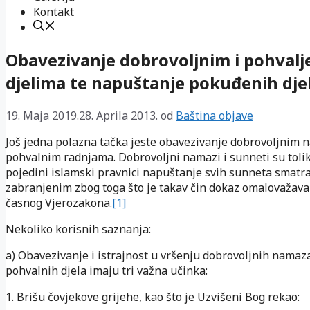
Kontakt
Obavezivanje dobrovoljnim i pohval
djelima te napuštanje pokuđenih dje
19. Maja 2019.
28. Aprila 2013.
od
Baština objave
Još jedna polazna tačka jeste obavezivanje dobrovoljnim 
pohvalnim radnjama. Dobrovoljni namazi i sunneti su tolik
pojedini islamski pravnici napuštanje svih sunneta smatr
zabranjenim zbog toga što je takav čin dokaz omalovažava
časnog Vjerozakona.
[1]
Nekoliko korisnih saznanja:
a) Obavezivanje i istrajnost u vršenju dobrovoljnih namaza
pohvalnih djela imaju tri važna učinka:
1. Brišu čovjekove grijehe, kao što je Uzvišeni Bog rekao: