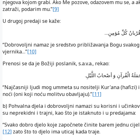
njegova kojom grabi. Ako Me pozove, odazovem mu se, a 
zatraži, podarim mu.”
[9]
U drugoj predaji se kaže:
 قُرْبانُ کُلِّ مُؤمِنِ
“Dobrovoljni namaz je sredstvo približavanja Bogu svakog
vjernika…”
[10]
Prenosi se da je Božiji poslanik, s.a.v.a., rekao:
َلَةُ الْقُرآنِ وَ أصْحابُ اللَّیْلِ
“Najčasniji ljudi mog ummeta su nositelji Kur'ana (hafizi) 
noći (oni koji noću molitvu obavljaju).”
[11]
b) Pohvalna djela i dobrovoljni namazi su korisni i učinko
su neprekidni i trajni, kao što je istaknuto i u predajama:
“Svako dobro djelo koje započnete činite barem jednu cijel
[12]
zato što to djelo ima uticaj kada traje.