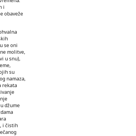
 vremena.
h i
 se obaveže
pohvalna
skih
u se oni
ne molitve,
i u snu),
jeme,
ojih su
nog namaza,
a rekata
tivanje
anje
nju džume
dždama
ara
 i čistih
večanog