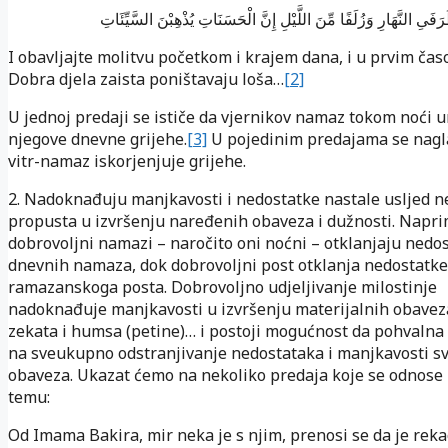
َفَىِ النَّهَارِ وَزُلَفًا مِّنَ اللَّيْلِ إِنَّ الْحَسَنَاتِ يُذْهِبْنَ السَّيِّئَاتِ
I obavljajte molitvu početkom i krajem dana, i u prvim čas
Dobra djela zaista poništavaju loša…
[2]
U jednoj predaji se ističe da vjernikov namaz tokom noći u
njegove dnevne grijehe.
[3]
U pojedinim predajama se nagl
vitr-namaz iskorjenjuje grijehe.
2. Nadoknađuju manjkavosti i nedostatke nastale usljed n
propusta u izvršenju naređenih obaveza i dužnosti. Napri
dobrovoljni namazi – naročito oni noćni – otklanjaju nedo
dnevnih namaza, dok dobrovoljni post otklanja nedostatke
ramazanskoga posta. Dobrovoljno udjeljivanje milostinje
nadoknađuje manjkavosti u izvršenju materijalnih obavez
zekata i humsa (petine)… i postoji mogućnost da pohvalna 
na sveukupno odstranjivanje nedostataka i manjkavosti sv
obaveza. Ukazat ćemo na nekoliko predaja koje se odnose
temu:
Od Imama Bakira, mir neka je s njim, prenosi se da je reka