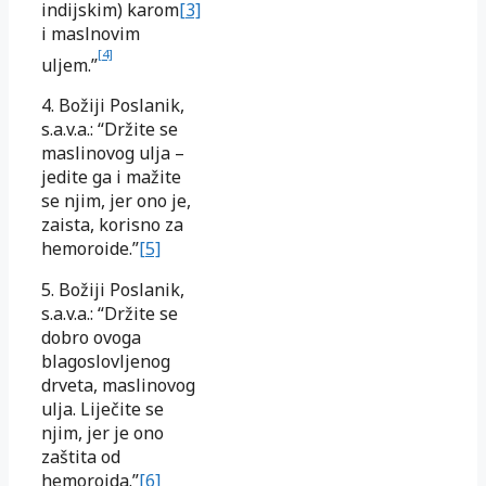
indijskim) karom
[3]
i maslnovim
[4]
uljem.”
4. Božiji Poslanik,
s.a.v.a.: “Držite se
maslinovog ulja –
jedite ga i mažite
se njim, jer ono je,
zaista, korisno za
hemoroide.”
[5]
5. Božiji Poslanik,
s.a.v.a.: “Držite se
dobro ovoga
blagoslovljenog
drveta, maslinovog
ulja. Liječite se
njim, jer je ono
zaštita od
hemoroida.”
[6]