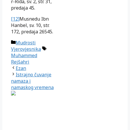
r-Rida, sv. 2, str. 31,
predaja 45.
[12]
Musnedu Ibn
Hanbel, sv. 10, str.
172, predaja 26545.
Kategorije
Mudrosti
Oznake
Vjerovjesnika
Muhammed
Rejšahri
Ezan
Istrajno čuvanje
namaza i
namaskog vremena