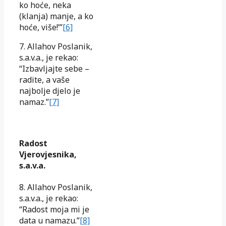
ko hoće, neka
(klanja) manje, a ko
hoće, više!’”
[6]
7. Allahov Poslanik,
s.a.v.a., je rekao:
“Izbavljajte sebe –
radite, a vaše
najbolje djelo je
namaz.”
[7]
Radost
Vjerovjesnika,
s.a.v.a.
8. Allahov Poslanik,
s.a.v.a., je rekao:
“Radost moja mi je
data u namazu.”
[8]