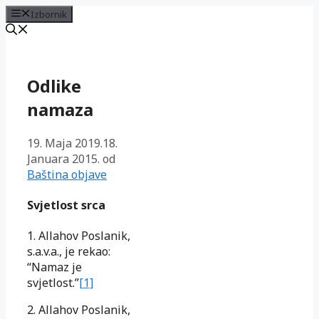
Izbornik
Preskoči
na
sadržaj
Odlike
namaza
19. Maja 2019.
18.
Januara 2015.
od
Baština objave
Svjetlost srca
1. Allahov Poslanik,
s.a.v.a., je rekao:
“Namaz je
svjetlost.”
[1]
2. Allahov Poslanik,