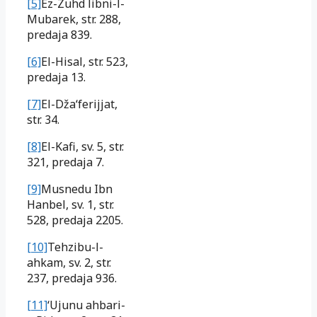
[5]
Ez-Zuhd libni-l-
Mubarek, str. 288,
predaja 839.
[6]
El-Hisal, str. 523,
predaja 13.
[7]
El-Dža‘ferijjat,
str. 34.
[8]
El-Kafi, sv. 5, str.
321, predaja 7.
[9]
Musnedu Ibn
Hanbel, sv. 1, str.
528, predaja 2205.
[10]
Tehzibu-l-
ahkam, sv. 2, str.
237, predaja 936.
[11]
‘Ujunu ahbari-