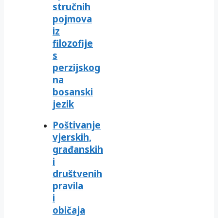
stručnih
pojmova
iz
filozofije
s
perzijskog
na
bosanski
jezik
Poštivanje
vjerskih,
građanskih
i
društvenih
pravila
i
običaja