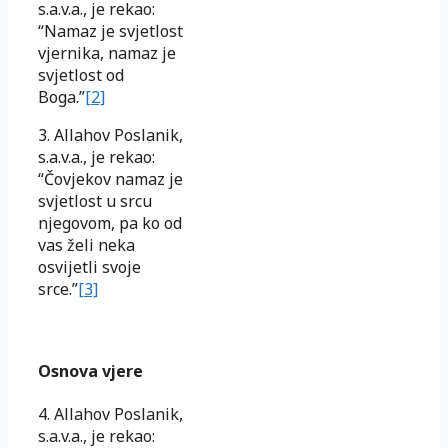
s.a.v.a., je rekao:
“Namaz je svjetlost
vjernika, namaz je
svjetlost od
Boga.”
[2]
3. Allahov Poslanik,
s.a.v.a., je rekao:
“Čovjekov namaz je
svjetlost u srcu
njegovom, pa ko od
vas želi neka
osvijetli svoje
srce.”
[3]
Osnova vjere
4. Allahov Poslanik,
s.a.v.a., je rekao: