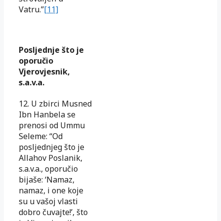
Vatru.”
[11]
Posljednje što je
oporučio
Vjerovjesnik,
s.a.v.a.
12. U zbirci Musned
Ibn Hanbela se
prenosi od Ummu
Seleme: “Od
posljednjeg što je
Allahov Poslanik,
s.a.v.a., oporučio
bijaše: ‘Namaz,
namaz, i one koje
su u vašoj vlasti
dobro čuvajte!’, što