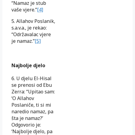
“Namaz je stub
vaše vjere.”
[4]
5. Allahov Poslanik,
s.a.v.a., je rekao:
“Održavalac vjere
je namaz.”
[5]
Najbolje djelo
6. U djelu El-Hisal
se prenosi od Ebu
Zerra: “Upitao sam:
‘O Allahov
Poslaniče, ti si mi
naredio namaz, pa
šta je namaz?’
Odgovorio je:
‘Najbolje djelo, pa