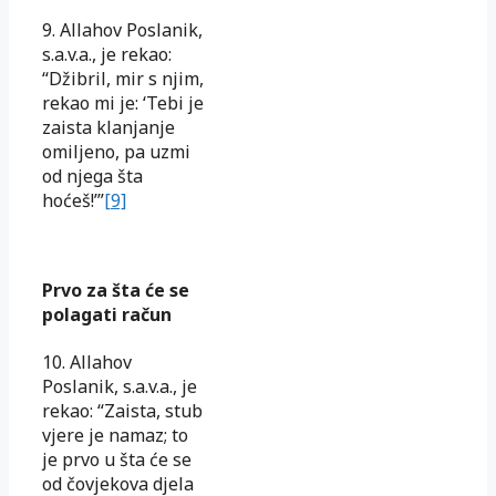
9. Allahov Poslanik,
s.a.v.a., je rekao:
“Džibril, mir s njim,
rekao mi je: ‘Tebi je
zaista klanjanje
omiljeno, pa uzmi
od njega šta
hoćeš!’”
[9]
Prvo za šta će se
polagati račun
10. Allahov
Poslanik, s.a.v.a., je
rekao: “Zaista, stub
vjere je namaz; to
je prvo u šta će se
od čovjekova djela