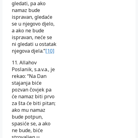
gledati, pa ako
namaz bude
ispravan, gledaće
se u njegovo djelo,
a ako ne bude
ispravan, neće se
ni gledati u ostatak
njegova djela.”
[10]
11. Allahov
Poslanik, s.a.v.a., je
rekao: “Na Dan
stajanja biće
pozvan čovjek pa
će namaz biti prvo
za šta će biti pitan;
ako mu namaz
bude potpun,
spasiće se, a ako
ne bude, biće
strovaljen u