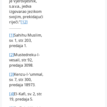
je Vjerovjesnik,
s.a.v.a., jedva
izgovarao jezikom
svojim, prekidajući
riječi.”
[12]
[1]
Sahihu Muslim,
sv. 1, str. 203,
predaja 1.
[2]
Mustedreku-l-
vesail, str. 92,
predaja 3098.
[3]
Kenzu-l-‘ummal,
sv. 7, str. 300,
predaja 18973.
[4]
El-Kafi, sv. 2, str.
19, predaja 5.