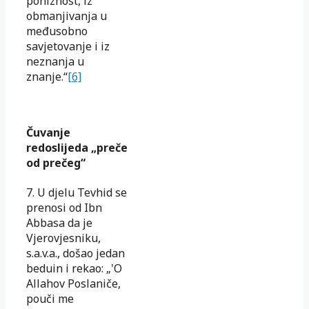
poniznost, iz
obmanjivanja u
međusobno
savjetovanje i iz
neznanja u
znanje.“
[6]
Čuvanje
redoslijeda „preče
od prečeg“
7. U djelu Tevhid se
prenosi od Ibn
Abbasa da je
Vjerovjesniku,
s.a.v.a., došao jedan
beduin i rekao: „'O
Allahov Poslaniče,
pouči me