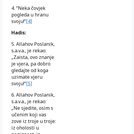
4. “Neka čovjek
pogleda u hranu
svoju!”
[4]
Hadis:
5. Allahov Poslanik,
s.a.v.a., je rekao:
„Zaista, ovo znanje
je vjera, pa dobro
gledajte od koga
uzimate vjeru
svoju!“
[5]
6. Allahov Poslanik,
s.a.v.a., je rekao:
„Ne sjedite, osim s
učenim koji vas
zove iz troje u troje:
iz oholosti u