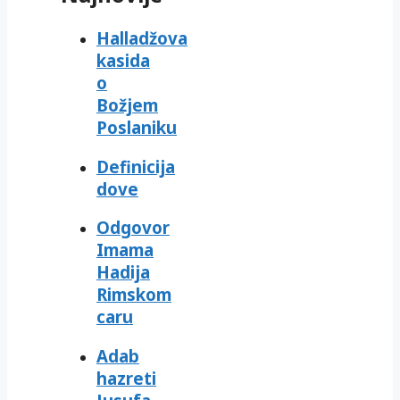
Halladžova
kasida
o
Božjem
Poslaniku
Definicija
dove
Odgovor
Imama
Hadija
Rimskom
caru
Adab
hazreti