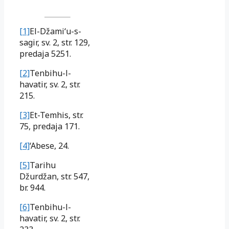
[1]
El-Džami‘u-s-
sagir, sv. 2, str. 129,
predaja 5251.
[2]
Tenbihu-l-
havatir, sv. 2, str.
215.
[3]
Et-Temhis, str.
75, predaja 171.
[4]
‘Abese, 24.
[5]
Tarihu
Džurdžan, str. 547,
br. 944.
[6]
Tenbihu-l-
havatir, sv. 2, str.