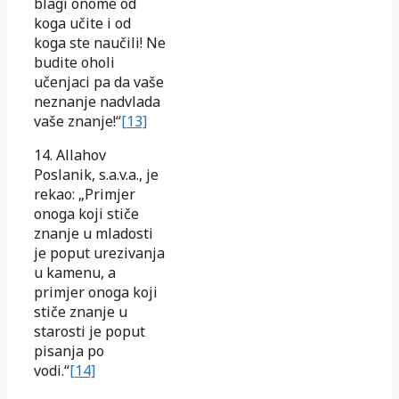
blagi onome od
koga učite i od
koga ste naučili! Ne
budite oholi
učenjaci pa da vaše
neznanje nadvlada
vaše znanje!“
[13]
14. Allahov
Poslanik, s.a.v.a., je
rekao: „Primjer
onoga koji stiče
znanje u mladosti
je poput urezivanja
u kamenu, a
primjer onoga koji
stiče znanje u
starosti je poput
pisanja po
vodi.“
[14]