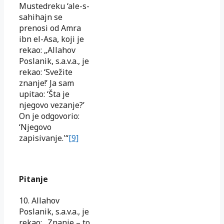
Mustedreku ‘ale-s-
sahihajn se
prenosi od Amra
ibn el-Asa, koji je
rekao: „Allahov
Poslanik, s.a.v.a., je
rekao: ‘Svežite
znanje!’ Ja sam
upitao: ‘Šta je
njegovo vezanje?’
On je odgovorio:
‘Njegovo
zapisivanje.'“
[9]
Pitanje
10. Allahov
Poslanik, s.a.v.a., je
rekao: „Znanje – to