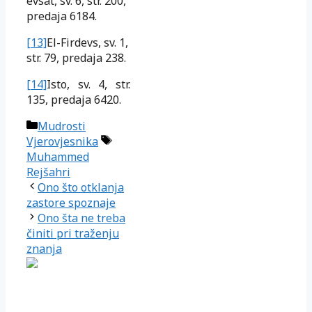
evsat, sv. 6, str. 200,
predaja 6184.
[13]
El-Firdevs, sv. 1,
str. 79, predaja 238.
[14]
Isto, sv. 4, str.
135, predaja 6420.
Kategorije
Mudrosti
Oznake
Vjerovjesnika
Muhammed
Rejšahri
Ono što otklanja
zastore spoznaje
Ono šta ne treba
činiti pri traženju
znanja