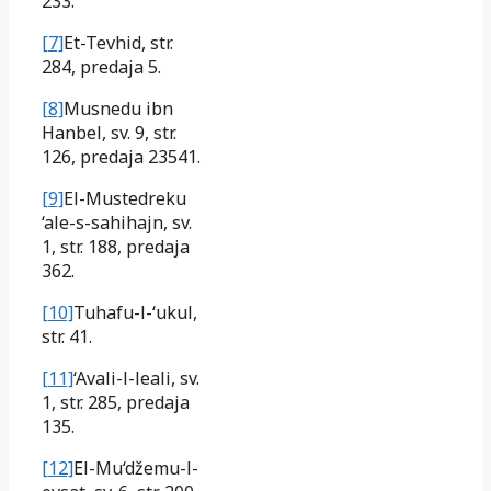
233.
[7]
Et-Tevhid, str.
284, predaja 5.
[8]
Musnedu ibn
Hanbel, sv. 9, str.
126, predaja 23541.
[9]
El-Mustedreku
‘ale-s-sahihajn, sv.
1, str. 188, predaja
362.
[10]
Tuhafu-l-‘ukul,
str. 41.
[11]
‘Avali-l-leali, sv.
1, str. 285, predaja
135.
[12]
El-Mu‘džemu-l-