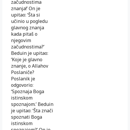
začudnostima
znanja!’ On je
upitao: ‘Šta si
učinio u pogledu
glavnog znanja
kada pitaš o
njegovim
začudnostima?’
Beduin je upitao:
‘Koje je glavno
znanje, o Allahov
Poslaniče?
Poslanik je
odgovorio:
‘Spoznaja Boga
istinskom
spoznajom.’ Beduin
je upitao: ‘Šta znači
spoznati Boga
istinskom
spoznajom?’ On je