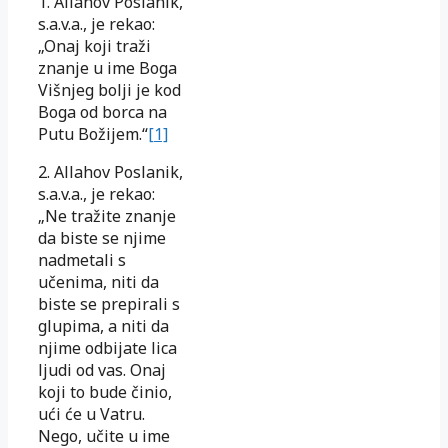
1. Allahov Poslanik,
s.a.v.a., je rekao:
„Onaj koji traži
znanje u ime Boga
Višnjeg bolji je kod
Boga od borca na
Putu Božijem.“
[1]
2. Allahov Poslanik,
s.a.v.a., je rekao:
„Ne tražite znanje
da biste se njime
nadmetali s
učenima, niti da
biste se prepirali s
glupima, a niti da
njime odbijate lica
ljudi od vas. Onaj
koji to bude činio,
ući će u Vatru.
Nego, učite u ime