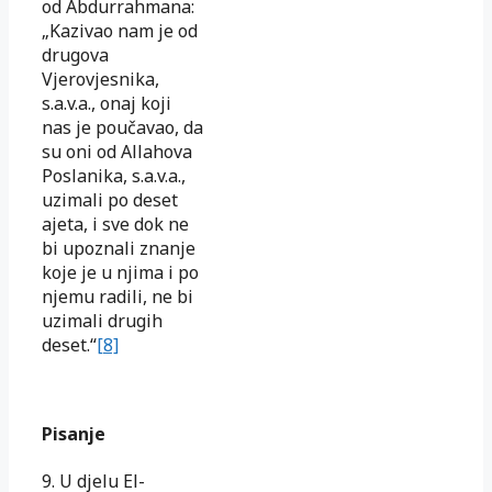
od Abdurrahmana:
„Kazivao nam je od
drugova
Vjerovjesnika,
s.a.v.a., onaj koji
nas je poučavao, da
su oni od Allahova
Poslanika, s.a.v.a.,
uzimali po deset
ajeta, i sve dok ne
bi upoznali znanje
koje je u njima i po
njemu radili, ne bi
uzimali drugih
deset.“
[8]
Pisanje
9. U djelu El-