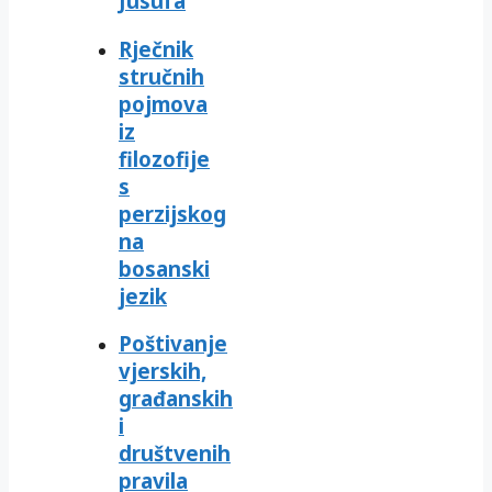
Jusufa
Rječnik
stručnih
pojmova
iz
filozofije
s
perzijskog
na
bosanski
jezik
Poštivanje
vjerskih,
građanskih
i
društvenih
pravila