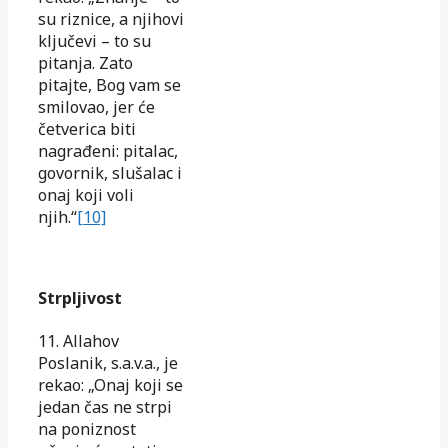
su riznice, a njihovi
ključevi – to su
pitanja. Zato
pitajte, Bog vam se
smilovao, jer će
četverica biti
nagrađeni: pitalac,
govornik, slušalac i
onaj koji voli
njih.“
[10]
Strpljivost
11. Allahov
Poslanik, s.a.v.a., je
rekao: „Onaj koji se
jedan čas ne strpi
na poniznost