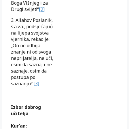
Boga Višnjeg i za
Drugi svijet!“
[2]
3. Allahov Poslanik,
s.a.v.a., podsjećajući
na lijepa svojstva
vjernika, rekao je:
„On ne odbija
znanje ni od svoga
neprijatelja, ne uči,
osim da sazna, i ne
saznaje, osim da
postupa po
saznanju!“
[3]
Izbor dobrog
učitelja
Kur'an: