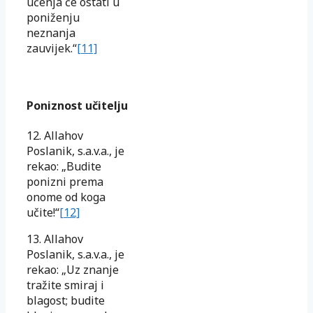
učenja će ostati u
poniženju
neznanja
zauvijek.“
[11]
Poniznost učitelju
12. Allahov
Poslanik, s.a.v.a., je
rekao: „Budite
ponizni prema
onome od koga
učite!“
[12]
13. Allahov
Poslanik, s.a.v.a., je
rekao: „Uz znanje
tražite smiraj i
blagost; budite