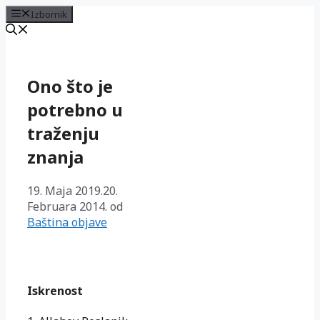
Izbornik
Preskoči
na
sadržaj
Ono što je
potrebno u
traženju
znanja
19. Maja 2019.
20.
Februara 2014.
od
Baština objave
Iskrenost