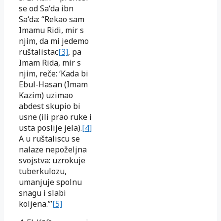
se od Saʻda ibn
Saʻda: “Rekao sam
Imamu Ridi, mir s
njim, da mi jedemo
ruštalistac
[3]
, pa
Imam Rida, mir s
njim, reče: ‘Kada bi
Ebul-Hasan (Imam
Kazim) uzimao
abdest skupio bi
usne (ili prao ruke i
usta poslije jela).
[4]
A u ruštaliscu se
nalaze nepoželjna
svojstva: uzrokuje
tuberkulozu,
umanjuje spolnu
snagu i slabi
koljena.’”
[5]