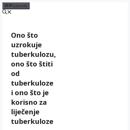
Izbornik
Preskoči
na
sadržaj
Ono što
uzrokuje
tuberkulozu,
ono što štiti
od
tuberkuloze
i ono što je
korisno za
liječenje
tuberkuloze