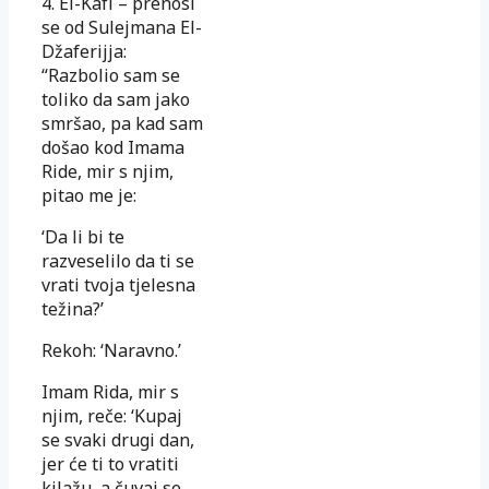
4. El-Kāfī – prenosi
se od Sulejmana El-
Džaferijja:
“Razbolio sam se
toliko da sam jako
smršao, pa kad sam
došao kod Imama
Ride, mir s njim,
pitao me je:
‘Da li bi te
razveselilo da ti se
vrati tvoja tjelesna
težina?’
Rekoh: ‘Naravno.’
Imam Rida, mir s
njim, reče: ‘Kupaj
se svaki drugi dan,
jer će ti to vratiti
kilažu, a čuvaj se