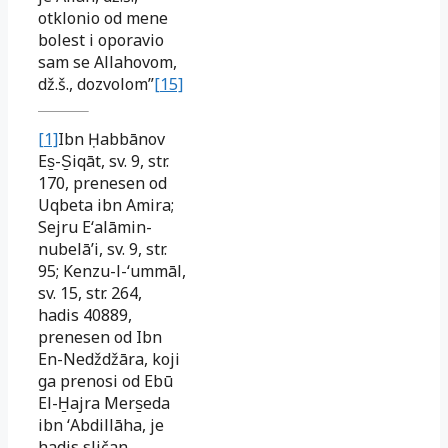
otklonio od mene
bolest i oporavio
sam se Allahovom,
dž.š., dozvolom”
[15]
[1]
Ibn Ḥabbānov
Es̱-S̱iqāt, sv. 9, str.
170, prenesen od
Uqbeta ibn Amira;
Sejru Eʻalāmin-
nubelāʼi, sv. 9, str.
95; Kenzu-l-ʻummāl,
sv. 15, str. 264,
hadis 40889,
prenesen od Ibn
En-Nedždžāra, koji
ga prenosi od Ebū
El-H̱ajra Mers̱eda
ibn ʻAbdillāha, je
hadis sličan