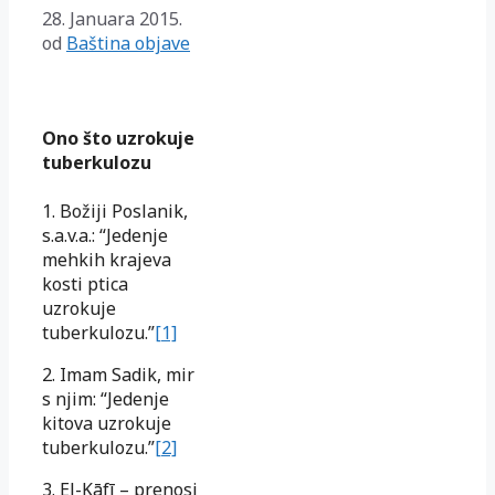
28. Januara 2015.
od
Baština objave
Ono što uzrokuje
tuberkulozu
1. Božiji Poslanik,
s.a.v.a.: “Jedenje
mehkih krajeva
kosti ptica
uzrokuje
tuberkulozu.”
[1]
2. Imam Sadik, mir
s njim: “Jedenje
kitova uzrokuje
tuberkulozu.”
[2]
3. El-Kāfī – prenosi