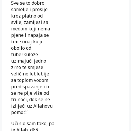
Sve se to dobro
samelje i prosije
kroz platno od
svile, zamijesi sa
medom koji nema
pjene i napaja se
time onaj ko je
obolio od
tuberkuloze
uzimajući jedno
zrno te smjese
veličine leblebije
sa toplom vodom
pred spavanje i to
se ne pije više od
tri noći, dok se ne
izliječi uz Allahovu
pomoć.’
Učinio sam tako, pa
je Allah, dž.š.,