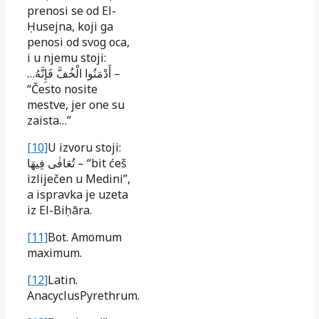
prenosi se od El-
Ḥusejna, koji ga
penosi od svog oca,
i u njemu stoji:
أَدْمَنُوا الْخُفَّ فَإِنَّهُ…
–
“Često nosite
mestve, jer one su
zaista…”
[10]
U izvoru stoji:
تُعَافٰى فِيهَا
– “bit ćeš
izliječen u Medini”,
a ispravka je uzeta
iz El-Biḥāra.
[11]
Bot. Amomum
maximum.
[12]
Latin.
AnacyclusPyrethrum.