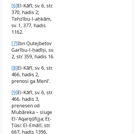
[6]
El-Kāfī, sv. 6, str.
370, hadis 2;
Tehzību-l-aḥkām,
sv. 1, 377, hadis
1162.
[7]
Ibn Qutejbetov
Ġarību-l-ḥadīs̱i, sv.
2, str. 359, hadis 16.
[8]
El-Kāfī, sv. 6, str.
466, hadis 2,
prenosi ga Menīʻ.
[9]
El-Kāfī, sv. 6, str.
466, hadis 3,
prenesen od
Mubāreka – sluge
El-ʻAqarqūfijja; Eṭ-
Ṭūsi: El-Emālī, str.
667, hadis 1396,