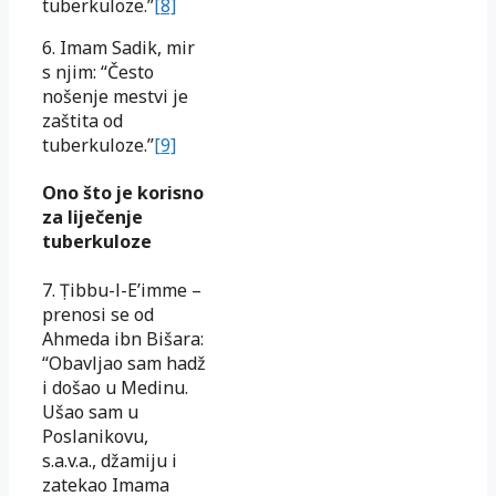
tuberkuloze.”
[8]
6. Imam Sadik, mir
s njim: “Često
nošenje mestvi je
zaštita od
tuberkuloze.”
[9]
Ono što je korisno
za liječenje
tuberkuloze
7. Ṭibbu-l-E’imme –
prenosi se od
Ahmeda ibn Bišara:
“Obavljao sam hadž
i došao u Medinu.
Ušao sam u
Poslanikovu,
s.a.v.a., džamiju i
zatekao Imama