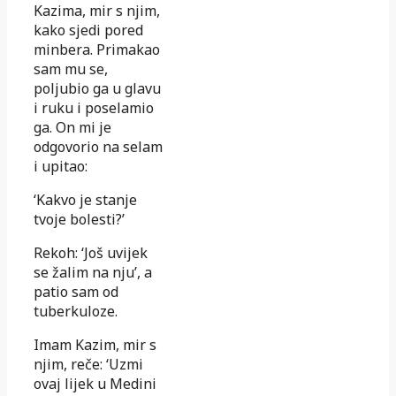
Kazima, mir s njim,
kako sjedi pored
minbera. Primakao
sam mu se,
poljubio ga u glavu
i ruku i poselamio
ga. On mi je
odgovorio na selam
i upitao:
‘Kakvo je stanje
tvoje bolesti?’
Rekoh: ‘Još uvijek
se žalim na nju’, a
patio sam od
tuberkuloze.
Imam Kazim, mir s
njim, reče: ‘Uzmi
ovaj lijek u Medini