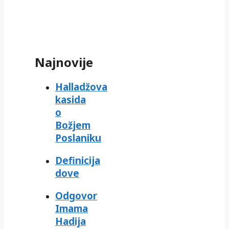
Najnovije
Halladžova
kasida
o
Božjem
Poslaniku
Definicija
dove
Odgovor
Imama
Hadija