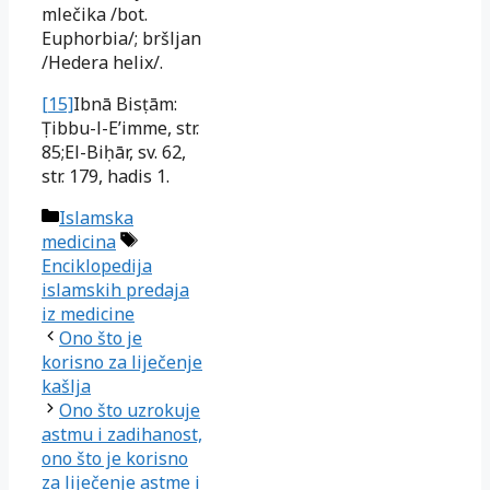
mlečika /bot.
Euphorbia/; bršljan
/Hedera helix/.
[15]
Ibnā Bisṭām:
Ṭibbu-l-E’imme, str.
85;El-Biḥār, sv. 62,
str. 179, hadis 1.
Kategorije
Islamska
Oznake
medicina
Enciklopedija
islamskih predaja
iz medicine
Ono što je
korisno za liječenje
kašlja
Ono što uzrokuje
astmu i zadihanost,
ono što je korisno
za liječenje astme i