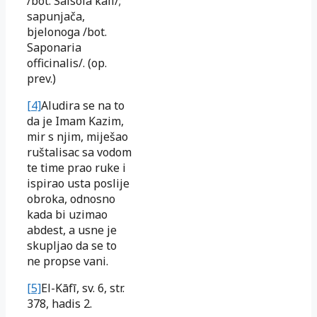
/bot. Salsola kali/;
sapunjača,
bjelonoga /bot.
Saponaria
officinalis/. (op.
prev.)
[4]
Aludira se na to
da je Imam Kazim,
mir s njim, miješao
ruštalisac sa vodom
te time prao ruke i
ispirao usta poslije
obroka, odnosno
kada bi uzimao
abdest, a usne je
skupljao da se to
ne propse vani.
[5]
El-Kāfī, sv. 6, str.
378, hadis 2.