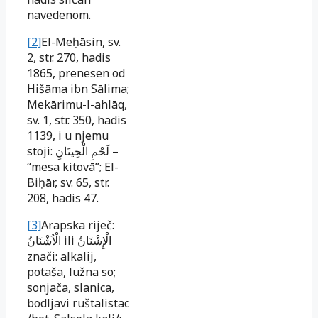
navedenom.
[2]
El-Meḥāsin, sv.
2, str. 270, hadis
1865, prenesen od
Hišāma ibn Sālima;
Mekārimu-l-ahlāq,
sv. 1, str. 350, hadis
1139, i u njemu
stoji:
لَحْمِ الْحِيتَانِ
–
“mesa kitovā”; El-
Biḥār, sv. 65, str.
208, hadis 47.
[3]
Arapska riječ:
الْاُشْنَانُ
ili
الْإِشْنَانُ
znači: alkalij,
potaša, lužna so;
sonjača, slanica,
bodljavi ruštalistac