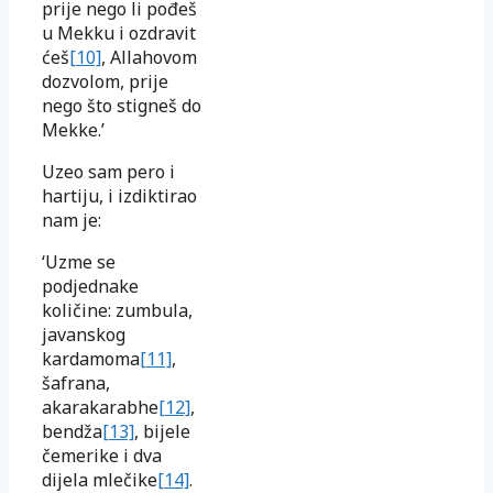
prije nego li pođeš
u Mekku i ozdravit
ćeš
[10]
, Allahovom
dozvolom, prije
nego što stigneš do
Mekke.’
Uzeo sam pero i
hartiju, i izdiktirao
nam je:
‘Uzme se
podjednake
količine: zumbula,
javanskog
kardamoma
[11]
,
šafrana,
akarakarabhe
[12]
,
bendža
[13]
, bijele
čemerike i dva
dijela mlečike
[14]
.