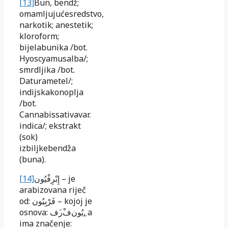
[13]
Bun, bendž;
omamljujućesredstvo,
narkotik; anestetik;
kloroform;
bijelabunika /bot.
Hyoscyamusalba/;
smrdljika /bot.
Daturametel/;
indijskakonoplja
/bot.
Cannabissativavar.
indica/; ekstrakt
(sok)
izbiljkebendža
(buna).
[14]
إِبْرِفْيُون
– je
arabizovana riječ
od:
فَرْبِيُون
– kojoj je
osnova:
ف
ر
ف
ِيُون
, a
ima značenje: