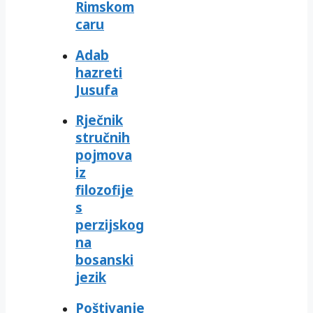
Rimskom
caru
Adab
hazreti
Jusufa
Rječnik
stručnih
pojmova
iz
filozofije
s
perzijskog
na
bosanski
jezik
Poštivanje