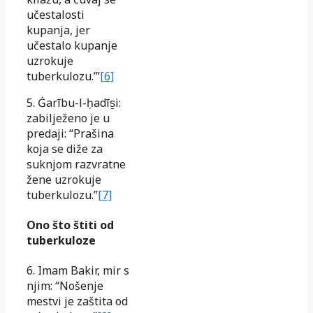
učestalosti
kupanja, jer
učestalo kupanje
uzrokuje
tuberkulozu.’”
[6]
5. Ġarību-l-ḥadīs̱i:
zabilježeno je u
predaji: “Prašina
koja se diže za
suknjom razvratne
žene uzrokuje
tuberkulozu.”
[7]
Ono što štiti od
tuberkuloze
6. Imam Bakir, mir s
njim: “Nošenje
mestvi je zaštita od