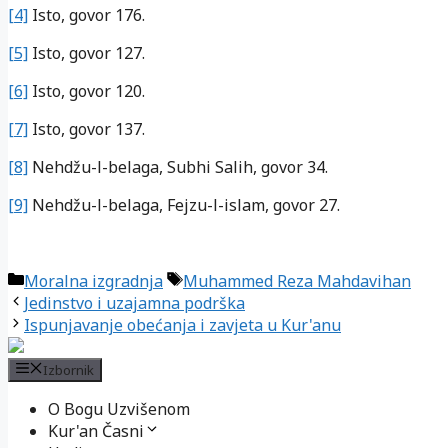
[4]
Isto, govor 176.
[5]
Isto, govor 127.
[6]
Isto, govor 120.
[7]
Isto, govor 137.
[8]
Nehdžu-l-belaga, Subhi Salih, govor 34.
[9]
Nehdžu-l-belaga, Fejzu-l-islam, govor 27.
Kategorije
Oznake
Moralna izgradnja
Muhammed Reza Mahdavihan
Jedinstvo i uzajamna podrška
Ispunjavanje obećanja i zavjeta u Kur'anu
Izbornik
O Bogu Uzvišenom
Kur'an Časni