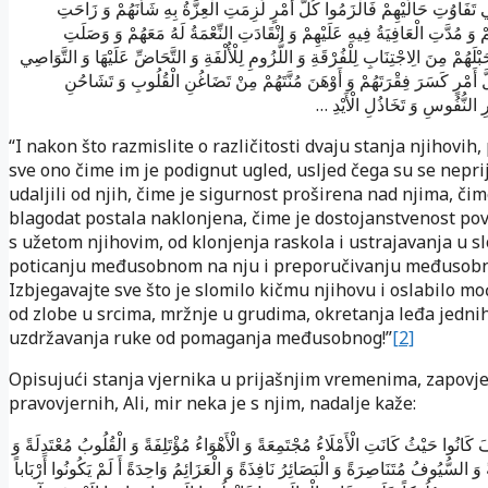
ِي تَفَاوُتِ حَالَيْهِمْ فَالْزَمُوا كُلَّ أَمْرٍ لَزِمَتِ الْعِزَّةُ بِهِ شَأْنَهُمْ وَ زَاحَتِ
ُمْ وَ مُدَّتِ الْعَافِيَةُ فِيهِ عَلَيْهِمْ وَ انْقَادَتِ النِّعْمَةُ لَهُ مَعَهُمْ وَ وَصَلَتِ
َبْلَهُمْ مِنَ الِاجْتِنَابِ لِلْفُرْقَةِ وَ اللُّزُومِ لِلْأُلْفَةِ وَ التَّحَاضِّ عَلَيْهَا وَ التَّوَاصِي
لَّ أَمْرٍ كَسَرَ فِقْرَتَهُمْ وَ أَوْهَنَ مُنَّتَهُمْ مِنْ تَضَاغُنِ الْقُلُوبِ وَ تَشَاحُنِ
بُرِ النُّفُوسِ وَ تَخَاذُلِ الْأَيْدِ
“I nakon što razmislite o različitosti dvaju stanja njihovih,
sve ono čime im je podignut ugled, usljed čega su se neprij
udaljili od njih, čime je sigurnost proširena nad njima, čim
blagodat postala naklonjena, čime je dostojanstvenost po
s užetom njihovim, od klonjenja raskola i ustrajavanja u sl
poticanju međusobnom na nju i preporučivanju međusobn
Izbjegavajte sve što je slomilo kičmu njihovu i oslabilo mo
od zlobe u srcima, mržnje u grudima, okretanja leđa jedni
uzdržavanja ruke od pomaganja međusobnog!”
[2]
Opisujući stanja vjernika u prijašnjim vremenima, zapovj
pravovjernih, Ali, mir neka je s njim, nadalje kaže:
… ُوا حَيْثُ كَانَتِ الْأَمْلَاءُ مُجْتَمِعَةً وَ الْأَهْوَاءُ مُؤْتَلِفَةً وَ الْقُلُوبُ مُعْتَدِلَةً وَ
 وَ السُّيُوفُ مُتَنَاصِرَةً وَ الْبَصَائِرُ نَافِذَةً وَ الْعَزَائِمُ وَاحِدَةً أَ لَمْ يَكُونُوا أَرْبَاباً