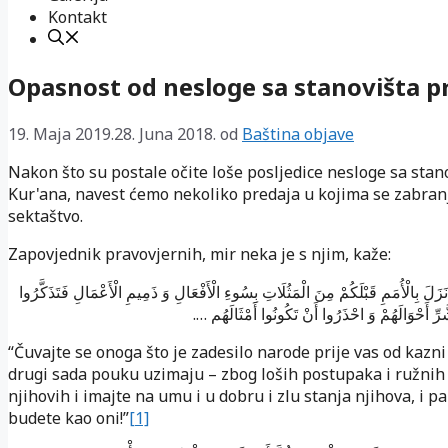
Kontakt
Opasnost od nesloge sa stanovišta p
19. Maja 2019.
28. Juna 2018.
od
Baština objave
Nakon što su postale očite loše posljedice nesloge sa stan
Kur'ana, navest ćemo nekoliko predaja u kojima se zabranj
sektaštvo.
Zapovjednik pravovjernih, mir neka je s njim, kaže:
… َ بِالْأُمَمِ قَبْلَكُمْ مِنَ الْمَثُلَاتِ بِسُوءِ الْأَفْعَالِ وَ ذَمِيمِ الْأَعْمَالِ فَتَذَكَّرُوا
شَّرِّ أَحْوَالَهُمْ وَ احْذَرُوا أَنْ تَكُونُوا أَمْثَالَهُم
“Čuvajte se onoga što je zadesilo narode prije vas od kazni 
drugi sada pouku uzimaju – zbog loših postupaka i ružnih 
njihovih i imajte na umu i u dobru i zlu stanja njihova, i pa
budete kao oni!”
[1]