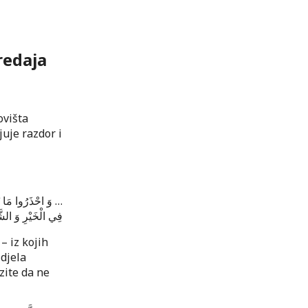
redaja
ovišta
uje razdor i
وَ احْذَرُوا مَا نَزَل
فِي الْخَيْرِ وَ ال ….
– iz kojih
djela
zite da ne