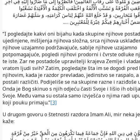
ضِينَ وَ مُلُوكاً عَلَى رِقَابِ الْعَالَمِينَ! فَانْظُرُوا إِلَى مَا صَارُوا إِلَيْهِ فِي آخِرِ
َتِ الْفُرْقَةُ وَ تَشَتَّتِ الْأُلْفَةُ وَ اخْتَلَفَتِ الْكَلِمَةُ وَ الْأَفْئِدَةُ تَشَعَّبُوا
َّقُوا مُتَحَارِبِينَ، وَ قَدْ خَلَعَ اللهُ عَنْهُمْ لِبَاسَ كَرَامَتِهِ، وَ سَلَبَهُمْ غَضَارَةَ
يَ قَصَصُ أَخْبَارِهِمْ فِيكُمْ عِبْرَةً لِلْمُعْتَبِرِينَ
“I pogledajte kakvi oni bijahu kada skupine njihove posta
ujedinjene, mišljenja njihova složna, srca njihova usklađe
njihove uzajamno podržavajuće, sablje njihove uzajamno
potpomagajuće, pogledi njihovi prodorni i čvrste odluke n
te iste. Zar ne postadoše upravitelji krajeva Zemlje i vlada
vratom ljudi svih? Zatim, pogledajte šta im se dogodi pred
njihovim, kada je razdor prevladao, jedinstvo se raspalo, a r
postali različiti. Podijeliše se na skupine razne i raziđoše 
Onda je Bog skinuo s njih odjeću časti Svoje i lišio ih obilj
Svoje. Među vama su ostala samo izvješća o njima radi up
koji pouku primaju.”
[3]
U drugom govoru o štetnosti razdora Imam Ali, mir neka je
kaže:
َّلَوُّنَ فِي دِينِ اللهِ فَإِنَّ جَمَاعَةً فِيمَا تَكْرَهُونَ مِنَ الْحَقِّ خَيْرٌ مِنْ فُرْقَةٍ
 الْبَاطِلِ وَ إِنَّ اللهَ سُبْحَانَهُ لَمْ يُعْطِ أَحَداً بِفُرْقَةٍ خَيْراً مِمَّنْ مَضَى وَ لَا