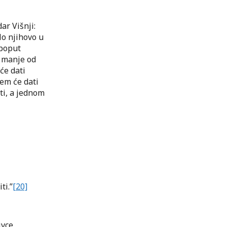
dar Višnji:
tlo njihovo u
 poput
o manje od
će dati
em će dati
ti, a jednom
ti.”
[20]
ivce,