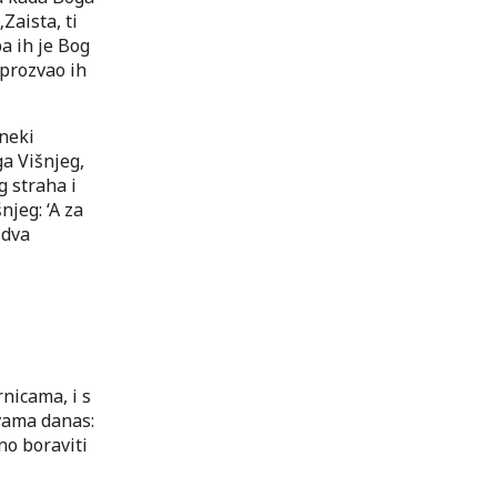
Zaista, ti
pa ih je Bog
 prozvao ih
 neki
ga Višnjeg,
g straha i
njeg: ‘A za
 dva
nicama, i s
 vama danas:
no boraviti