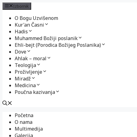
Izbornik
O Bogu Uzvišenom
Kur'an Časni
Hadis
Muhammed Božiji poslanik
Ehli-bejt (Porodica Božijeg Poslanika)
Dove
Ahlak – moral
Teologija
Proživljenje
Miradž
Medicina
Poučna kazivanja
Preskoči
Početna
na
O nama
sadržaj
Multimedija
Galerija