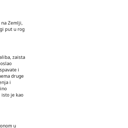
 na Zemlji,
gi put u rog
aliba, zaista
poslao
 spavate i
i nema druge
nja i
zino
, isto je kao
u onom u