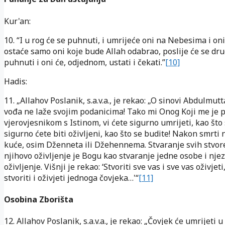
Kur'an:
10. “I u rog će se puhnuti, i umrijeće oni na Nebesima i oni
ostaće samo oni koje bude Allah odabrao, poslije će se dru
puhnuti i oni će, odjednom, ustati i čekati.”
[10]
Hadis:
11. „Allahov Poslanik, s.a.v.a., je rekao: „O sinovi Abdulmutt
vođa ne laže svojim podanicima! Tako mi Onog Koji me je 
vjerovjesnikom s Istinom, vi ćete sigurno umrijeti, kao što
sigurno ćete biti oživljeni, kao što se budite! Nakon smrt
kuće, osim Dženneta ili Džehennema. Stvaranje svih stvore
njihovo oživljenje je Bogu kao stvaranje jedne osobe i nje
oživljenje. Višnji je rekao: ‘Stvoriti sve vas i sve vas oživjeti
stvoriti i oživjeti jednoga čovjeka…'“
[11]
Osobina Zborišta
12. Allahov Poslanik, s.a.v.a., je rekao: „Čovjek će umrijeti 