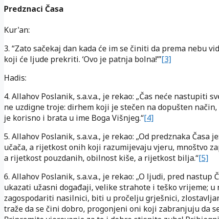
Predznaci Časa
Kur'an:
3. “Zato sačekaj dan kada će im se činiti da prema nebu vid
koji će ljude prekriti. ‘Ovo je patnja bolna!’”
[3]
Hadis:
4. Allahov Poslanik, s.a.v.a., je rekao: „Čas neće nastupiti s
ne uzdigne troje: dirhem koji je stečen na dopušten način,
je korisno i brata u ime Boga Višnjeg.“
[4]
5. Allahov Poslanik, s.a.v.a., je rekao: „Od predznaka Časa j
učača, a rijetkost onih koji razumijevaju vjeru, mnoštvo z
a rijetkost pouzdanih, obilnost kiše, a rijetkost bilja.“
[5]
6. Allahov Poslanik, s.a.v.a., je rekao: „O ljudi, pred nastup 
ukazati užasni događaji, velike strahote i teško vrijeme; u
zagospodariti nasilnici, biti u pročelju grješnici, zlostavlja
traže da se čini dobro, progonjeni oni koji zabranjuju da se 