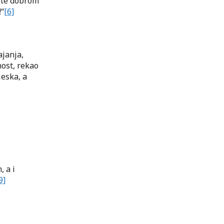
nite dobrom
!“
[6]
ajanja,
nost, rekao
jeska, a
 a i
9]