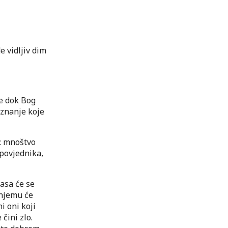
e vidljiv dim
ve dok Bog
 znanje koje
e: mnoštvo
apovjednika,
Časa će se
 njemu će
ni oni koji
čini zlo.