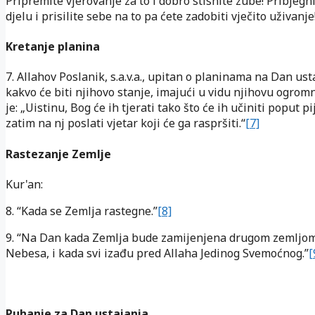
Pripremite vjerovanje za to i dobro stisnite zube! Pribjeg
djelu i prisilite sebe na to pa ćete zadobiti vječito uživanje
Kretanje planina
7. Allahov Poslanik, s.a.v.a., upitan o planinama na Dan ust
kakvo će biti njihovo stanje, imajući u vidu njihovu ogrom
je: „Uistinu, Bog će ih tjerati tako što će ih učiniti poput pi
zatim na nj poslati vjetar koji će ga raspršiti.“
[7]
Rastezanje Zemlje
Kur'an:
8. “Kada se Zemlja rastegne.”
[8]
9. “Na Dan kada Zemlja bude zamijenjena drugom zemljom,
Nebesa, i kada svi izađu pred Allaha Jedinog Svemoćnog.”
[
Puhanje za Dan ustajanja