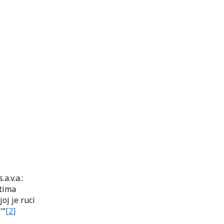
a.v.a.:
stima
oj je ruci
'“
[2]