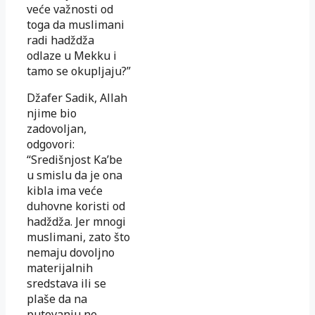
veće važnosti od
toga da muslimani
radi hadždža
odlaze u Mekku i
tamo se okupljaju?”
Džafer Sadik, Allah
njime bio
zadovoljan,
odgovori:
“Središnjost Ka’be
u smislu da je ona
kibla ima veće
duhovne koristi od
hadždža. Jer mnogi
muslimani, zato što
nemaju dovoljno
materijalnih
sredstava ili se
plaše da na
putovanju ne