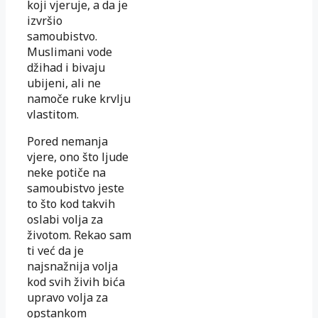
koji vjeruje, a da je
izvršio
samoubistvo.
Muslimani vode
džihad i bivaju
ubijeni, ali ne
namoče ruke krvlju
vlastitom.
Pored nemanja
vjere, ono što ljude
neke potiče na
samoubistvo jeste
to što kod takvih
oslabi volja za
životom. Rekao sam
ti već da je
najsnažnija volja
kod svih živih bića
upravo volja za
opstankom