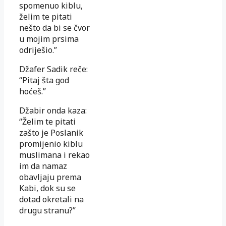
spomenuo kiblu,
želim te pitati
nešto da bi se čvor
u mojim prsima
odriješio.”
Džafer Sadik reče:
“Pitaj šta god
hoćeš.”
Džabir onda kaza:
“Želim te pitati
zašto je Poslanik
promijenio kiblu
muslimana i rekao
im da namaz
obavljaju prema
Kabi, dok su se
dotad okretali na
drugu stranu?”