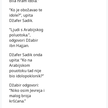
bila hram idola.”
“Ko je obožavao te
idole?”, upita
Džafer Sadik.
“Ljudi s Arabijskog
poluotoka.”,
odgovori Džabir
ibn Hajjan.
Džafer Sadik onda
upita: “Ko na
Arabijskom
pouotoku tad nije
bio idolopoklonik?”
Džabir odgovori:
“Niko osim Jevreja i
malog broja
kršćana.”