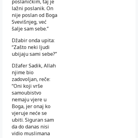
poslaničkim, taj je
lažni poslanik. On
nije poslan od Boga
Svevišnjeg, već
šalje sam sebe.”
Džabir onda upita:
“Zašto neki ljudi
ubijaju sami sebe?”
Džafer Sadik, Allah
njime bio
zadovoljan, reče:
“Oni koji vrše
samoubistvo
nemaju vjere u
Boga, jer onaj ko
vjeruje neće se
ubiti. Siguran sam
da do danas nisi
vidio muslimana