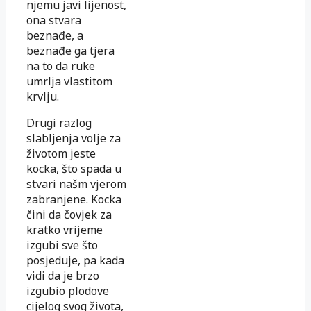
njemu javi lijenost,
ona stvara
beznađe, a
beznađe ga tjera
na to da ruke
umrlja vlastitom
krvlju.
Drugi razlog
slabljenja volje za
životom jeste
kocka, što spada u
stvari našm vjerom
zabranjene. Kocka
čini da čovjek za
kratko vrijeme
izgubi sve što
posjeduje, pa kada
vidi da je brzo
izgubio plodove
cijelog svog života,