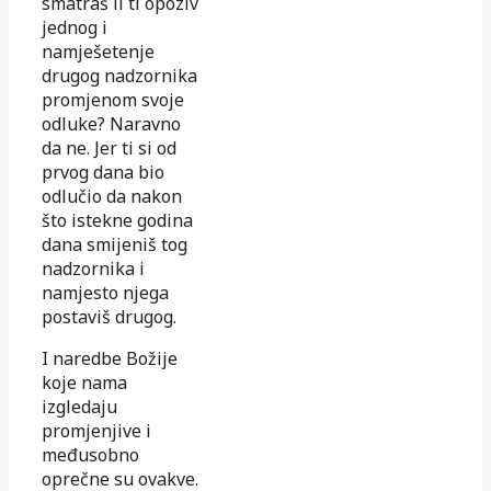
smatraš li ti opoziv
jednog i
namješetenje
drugog nadzornika
promjenom svoje
odluke? Naravno
da ne. Jer ti si od
prvog dana bio
odlučio da nakon
što istekne godina
dana smijeniš tog
nadzornika i
namjesto njega
postaviš drugog.
I naredbe Božije
koje nama
izgledaju
promjenjive i
međusobno
oprečne su ovakve.