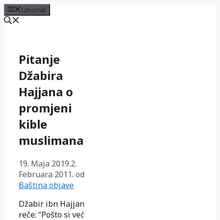
Izbornik
Preskoči
na
sadržaj
Pitanje
Džabira
Hajjana o
promjeni
kible
muslimana
19. Maja 2019.
2.
Februara 2011.
od
Baština objave
Džabir ibn Hajjan
reče: “Pošto si već