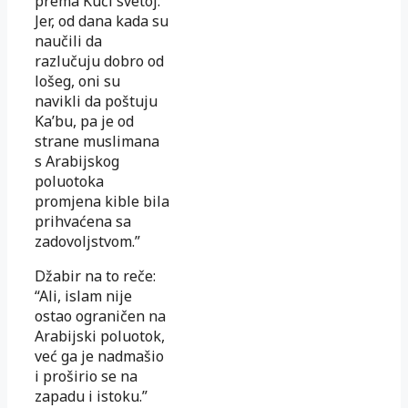
prema Kući svetoj.
Jer, od dana kada su
naučili da
razlučuju dobro od
lošeg, oni su
navikli da poštuju
Ka’bu, pa je od
strane muslimana
s Arabijskog
poluotoka
promjena kible bila
prihvaćena sa
zadovoljstvom.”
Džabir na to reče:
“Ali, islam nije
ostao ograničen na
Arabijski poluotok,
već ga je nadmašio
i proširio se na
zapadu i istoku.”