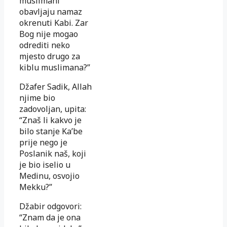
muslimani
obavljaju namaz
okrenuti Kabi. Zar
Bog nije mogao
odrediti neko
mjesto drugo za
kiblu muslimana?”
Džafer Sadik, Allah
njime bio
zadovoljan, upita:
“Znaš li kakvo je
bilo stanje Ka’be
prije nego je
Poslanik naš, koji
je bio iselio u
Medinu, osvojio
Mekku?”
Džabir odgovori:
“Znam da je ona