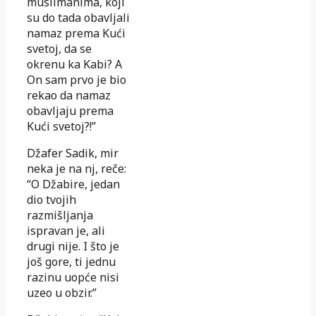
muslimanima, koji
su do tada obavljali
namaz prema Kući
svetoj, da se
okrenu ka Kabi? A
On sam prvo je bio
rekao da namaz
obavljaju prema
Kući svetoj?!”
Džafer Sadik, mir
neka je na nj, reče:
“O Džabire, jedan
dio tvojih
razmišljanja
ispravan je, ali
drugi nije. I što je
još gore, ti jednu
razinu uopće nisi
uzeo u obzir.”