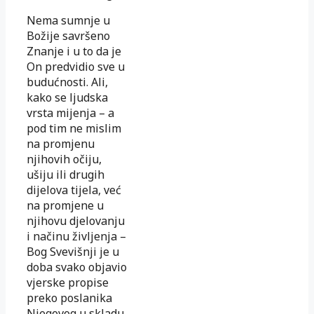
Nema sumnje u
Božije savršeno
Znanje i u to da je
On predvidio sve u
budućnosti. Ali,
kako se ljudska
vrsta mijenja – a
pod tim ne mislim
na promjenu
njihovih očiju,
ušiju ili drugih
dijelova tijela, već
na promjene u
njihovu djelovanju
i načinu življenja –
Bog Svevišnji je u
doba svako objavio
vjerske propise
preko poslanika
Njegovog u skladu