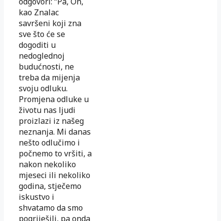
odgovori: “Pa, On,
kao Znalac
savršeni koji zna
sve što će se
dogoditi u
nedoglednoj
budućnosti, ne
treba da mijenja
svoju odluku.
Promjena odluke u
životu nas ljudi
proizlazi iz našeg
neznanja. Mi danas
nešto odlučimo i
počnemo to vršiti, a
nakon nekoliko
mjeseci ili nekoliko
godina, stječemo
iskustvo i
shvatamo da smo
pogriješili, pa onda