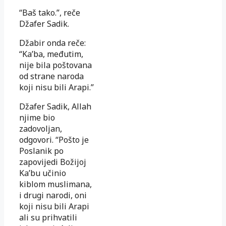
“Baš tako.”, reče
Džafer Sadik.
Džabir onda reče:
“Ka’ba, međutim,
nije bila poštovana
od strane naroda
koji nisu bili Arapi.”
Džafer Sadik, Allah
njime bio
zadovoljan,
odgovori. “Pošto je
Poslanik po
zapovijedi Božijoj
Ka’bu učinio
kiblom muslimana,
i drugi narodi, oni
koji nisu bili Arapi
ali su prihvatili