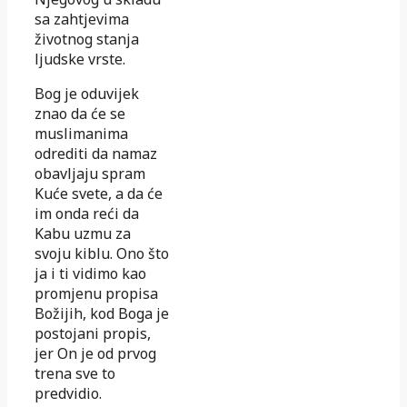
sa zahtjevima
životnog stanja
ljudske vrste.
Bog je oduvijek
znao da će se
muslimanima
odrediti da namaz
obavljaju spram
Kuće svete, a da će
im onda reći da
Kabu uzmu za
svoju kiblu. Ono što
ja i ti vidimo kao
promjenu propisa
Božijih, kod Boga je
postojani propis,
jer On je od prvog
trena sve to
predvidio.