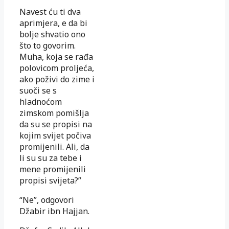
Navest ću ti dva
aprimjera, e da bi
bolje shvatio ono
što to govorim.
Muha, koja se rađa
polovicom proljeća,
ako poživi do zime i
suoči se s
hladnoćom
zimskom pomišlja
da su se propisi na
kojim svijet počiva
promijenili. Ali, da
li su su za tebe i
mene promijenili
propisi svijeta?”
“Ne”, odgovori
Džabir ibn Hajjan.