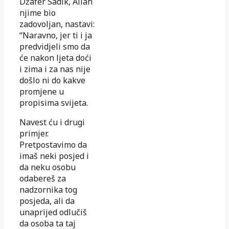
Džafer Sadik, Allah
njime bio
zadovoljan, nastavi:
“Naravno, jer ti i ja
predvidjeli smo da
će nakon ljeta doći
i zima i za nas nije
došlo ni do kakve
promjene u
propisima svijeta.
Navest ću i drugi
primjer.
Pretpostavimo da
imaš neki posjed i
da neku osobu
odabereš za
nadzornika tog
posjeda, ali da
unaprijed odlučiš
da osoba ta taj