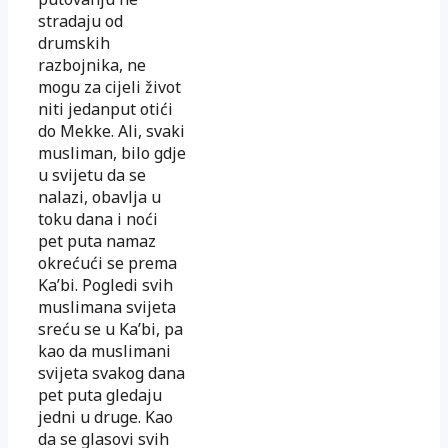
stradaju od
drumskih
razbojnika, ne
mogu za cijeli život
niti jedanput otići
do Mekke. Ali, svaki
musliman, bilo gdje
u svijetu da se
nalazi, obavlja u
toku dana i noći
pet puta namaz
okrećući se prema
Ka’bi. Pogledi svih
muslimana svijeta
sreću se u Ka’bi, pa
kao da muslimani
svijeta svakog dana
pet puta gledaju
jedni u druge. Kao
da se glasovi svih