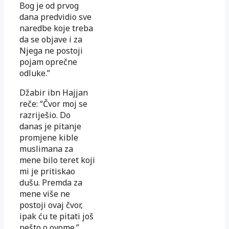
Bog je od prvog
dana predvidio sve
naredbe koje treba
da se objave i za
Njega ne postoji
pojam oprečne
odluke.”
Džabir ibn Hajjan
reče: “Čvor moj se
razriješio. Do
danas je pitanje
promjene kible
muslimana za
mene bilo teret koji
mi je pritiskao
dušu. Premda za
mene više ne
postoji ovaj čvor,
ipak ću te pitati još
nešto o ovome.”