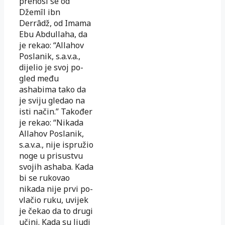
prenosi se od
Džemîl ibn
Derrâdž, od Imama
Ebu Ab­dullaha, da
je rekao: “Allahov
Poslanik, s.a.v.a.,
dijelio je svoj po­
gled među
ashabima tako da
je sviju gledao na
isti način.” Ta­ko­đer
je rekao: “Nikada
Allahov Poslanik,
s.a.v.a., nije ispružio
noge u prisustvu
svojih ashaba. Kada
bi se rukovao
nikada nije prvi po­
vlačio ruku, uvijek
je čekao da to drugi
učini. Kada su ljudi