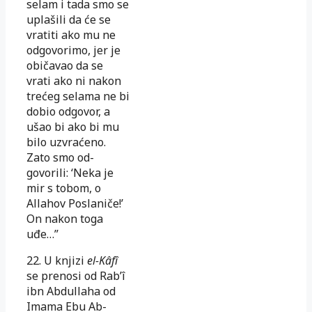
selam i tada smo se
uplašili da će se
vratiti ako mu ne
od­govorimo, jer je
običavao da se
vrati ako ni nakon
trećeg selama ne bi
dobio odgovor, a
ušao bi ako bi mu
bilo uzvraćeno.
Zato smo od­
govorili: ‘Neka je
mir s tobom, o
Allahov Poslaniče!’
On nakon toga
uđe…”
22. U knjizi
el-Kâfî
se prenosi od Rab’î
ibn Abdullaha od
Imama Ebu Ab­