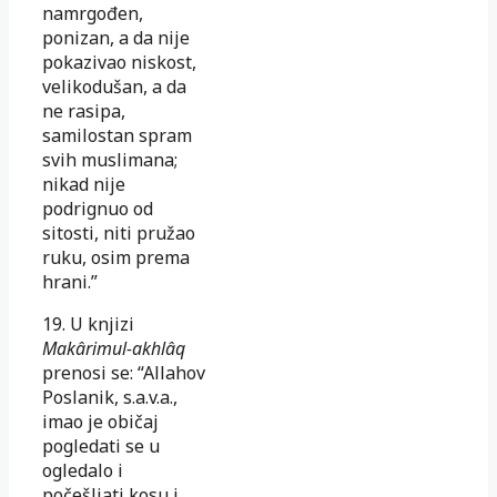
namrgođen,
ponizan,
a da nije
po­kazivao niskost,
velikodušan, a da
ne rasipa,
samilostan spram
svih muslimana;
nikad nije
podrignuo od
sitosti, niti pružao
ruku, osim prema
hrani.”
19. U knjizi
Makârimul-akhlâq
prenosi se: “Allahov
Poslanik, s.a.v.a.,
imao je običaj
pogledati se u
ogledalo i
počešljati kosu i