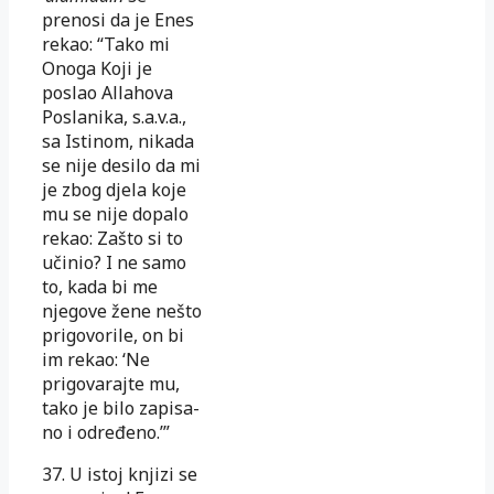
prenosi da je Enes
rekao: “Tako mi
Ono­ga Koji je
poslao Allahova
Poslanika, s.a.v.a.,
sa Istinom, ni­ka­­da
se nije desilo da mi
je zbog djela koje
mu se nije dopalo
re­kao: Zašto
si to
učinio? I ne samo
to, kada bi me
njegove žene nešto
pri­go­vo­ri­le, on
bi
im
rekao:
‘Ne
prigovarajte
mu,
tako
je
bilo za­pi­sa­
no i od­re­đe­no.’”
37. U istoj knjizi se