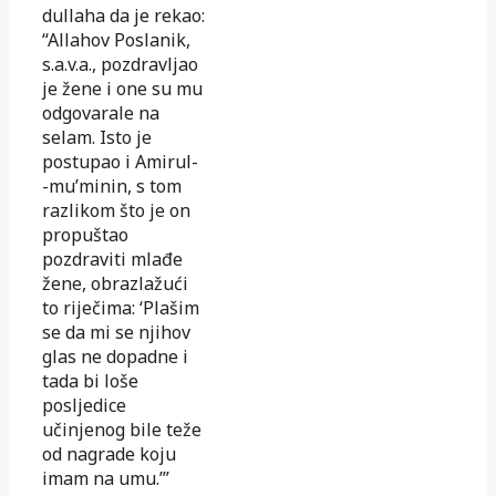
dullaha da je rekao:
“Allahov Poslanik,
s.a.v.a., pozdravljao
je žene i one su mu
odgovarale na
selam. Isto je
postupao i Amirul-
-mu’minin, s tom
razlikom što je on
propuštao
pozdraviti mlađe
že­ne
, obrazlažući
to riječima: ‘Plašim
se da mi se njihov
glas ne do­­padne i
tada bi loše
posljedice
učinjenog bile teže
od nagrade koju
imam na umu.’”