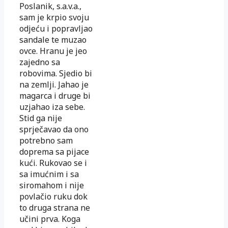
Poslanik, s.a.v.a.,
sam je krpio svoju
odjeću i popravljao
sandale te muzao
ovce. Hra­nu je jeo
zajedno sa
robovima. Sjedio bi
na zemlji. Jahao je
ma­garca i druge bi
uzjahao iza sebe.
Stid ga nije
sprječavao da ono
po­trebno sam
doprema sa pijace
kući. Rukovao se i
sa imućnim i sa
siromahom i nije
povlačio ruku dok
to druga strana ne
učini pr
va. Koga