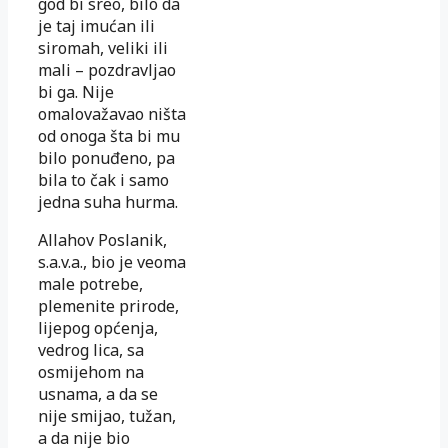
god bi sreo, bilo da
je taj imućan ili
siromah, veliki ili
mali – pozdravljao
bi ga. Nije
omalovažavao ništa
od onoga šta bi mu
bilo ponuđeno, pa
bila to čak i samo
jedna suha hurma.
Allahov Poslanik,
s.a.v.a., bio je veoma
male potrebe,
plemenite pri­rode,
lijepog općenja,
vedrog lica, sa
osmijehom na
usnama, a
da se
nije smijao, tužan,
a da nije bio