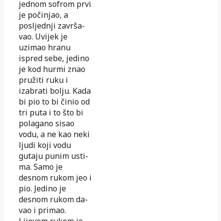
jednom sofrom prvi
je počinjao, a
posljednji završa­
vao.
Uvijek je
uzimao hranu
ispred sebe, jedino
je kod hurmi znao
pru­ži­ti ruku i
izabrati bolju. Kada
bi pio to bi činio od
tri puta i to što bi
polagano sisao
vodu, a ne kao neki
ljudi koji vodu
gutaju punim usti­
ma. Samo je
desnom rukom jeo i
pio. Jedino je
desnom rukom da­
vao i primao.
Lijevom rukom je