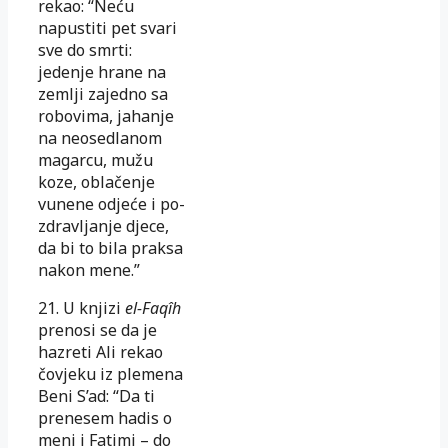
rekao: “Neću
napustiti pet svari
sve do
smrti:
jedenje hrane na
zemlji zajedno sa
robovima, jahanje
na ne­o­sedlanom
magarcu, mužu
koze, oblačenje
vunene odjeće i po­
zdrav­
­ljanje djece,
da bi to bila praksa
nakon mene.”
21. U knjizi
el-Faqîh
prenosi se da je
hazreti Ali rekao
čovjeku iz ple­mena
Beni S’ad: “Da ti
prenesem hadis o
meni i Fatimi – do