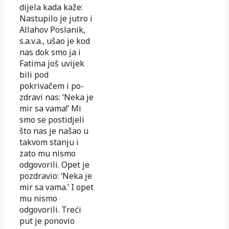
dijela kada kaže:
Nastupilo je jutro i
Allahov Poslanik,
s.a.v.a., ušao je kod
nas dok smo ja i
Fatima još uvijek
bili pod
pokrivačem i po­
zdravi nas: ‘Neka je
mir sa vama!’ Mi
smo se postidjeli
što nas je na­šao u
takvom stanju i
zato mu nismo
odgovorili. Opet je
po­zdra­
vio: ‘Neka je
mir sa vama.’ I opet
mu nismo
odgovorili. Treći
put
je ponovio