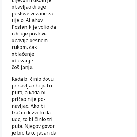
obavljao druge
poslove vezane za
tijelo. Allahov
Poslanik je volio da
i druge poslove
obavlja des­nom
rukom, čak i
oblačenje,
obuvanje i
češljanje.
Kada bi činio dovu
ponavljao bi je tri
puta, a kada bi
pričao nije po­
navljao. Ako bi
tražio dozvolu da
uđe, to bi činio tri
puta. Nje­gov govor
je bio tako jasan da