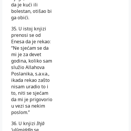
da je kući ili
bolestan, otišao bi
ga obi­ći.
35. U istoj knjizi
prenosi se od
Enesa da je rekao:
“Ne sjećam se da
mi je za devet
godina, koliko sam
služio Allahova
Poslanika, s.a.v.a.,
ika­da rekao zašto
nisam uradio to i
to, niti se sjećam
da mi je pri­go­vorio
u vezi sa nekim
poslom.”
36. U knjizi
Ihjâ
‘ulûmiddîn
se