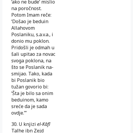
‘ako ne bude’ mislio
na poročnost.
Potom Imam reče:
‘Došao je beduin
Alla­hovom
Poslaniku, s.a.v.a., i
donio mu poklon.
Pridošli je od­mah u
šali upitao za novac
svoga poklona, na
što se Poslanik na­
smi­jao. Tako, kada
bi Poslanik bio
tužan govorio bi:
‘Šta je bilo sa onim
beduinom, kamo
sreće da je sada
ovdje.’”
30. U knjizi
el-Kâfî
Talhe ibn Zejd