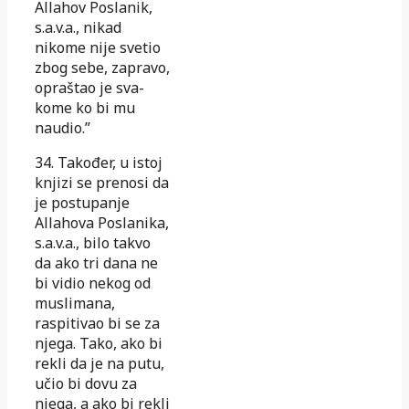
Allahov Poslanik,
s.a.v.a., nikad
nikome nije svetio
zbog sebe, zapravo,
opraštao je sva­
kome ko bi mu
naudio.”
34.
Također, u istoj
knjizi se prenosi da
je postupanje
Allahova Posla­ni­ka,
s.a.v.a., bilo takvo
da ako tri dana ne
bi vidio nekog od
mu­sli­ma­na,
raspitivao bi se za
njega. Tako, ako bi
rekli da je na putu,
učio bi
dovu za
njega, a ako bi rekli