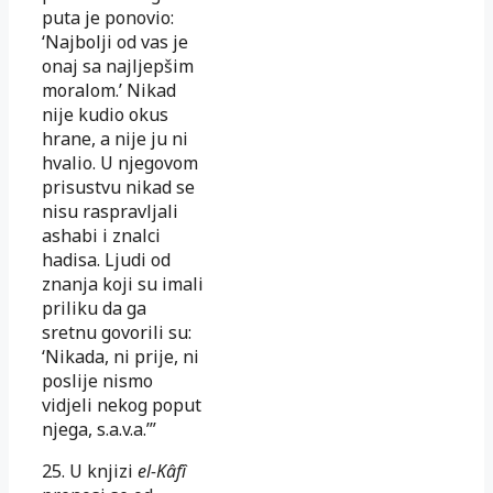
puta je ponovio:
‘Najbolji od vas je
onaj sa najljepšim
moralom.’ Nikad
nije kudio okus
hrane, a nije ju ni
hvalio. U njegovom
prisustvu nikad se
nisu raspravljali
as­ha­bi i znalci
hadisa. Ljudi od
znanja koji su imali
priliku da ga
sretnu go­vorili su:
‘Nikada, ni prije, ni
poslije nismo
vidjeli nekog poput
nje­ga, s.a.v.a.’”
25. U knjizi
el-Kâfî