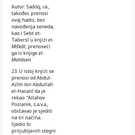
Autor: Sadūq, r.a.,
također, prenosi
ovaj hadis, bez
navođenja se­ne­da,
kao i Sebt et-
Tabersī u knjizi
el-
Miškât
, prenoseći
ga iz knji­ge
el-
Mahâsen
.
23. U istoj knjizi se
prenosi od Abdul-
Azîm ibn Abdullah
el-Hasanî da je
rekao: “Allahov
Poslanik, s.a.v.a.,
običavao je sjediti
na tri na­či­na.
Sjedio bi
priljubljenih stegni