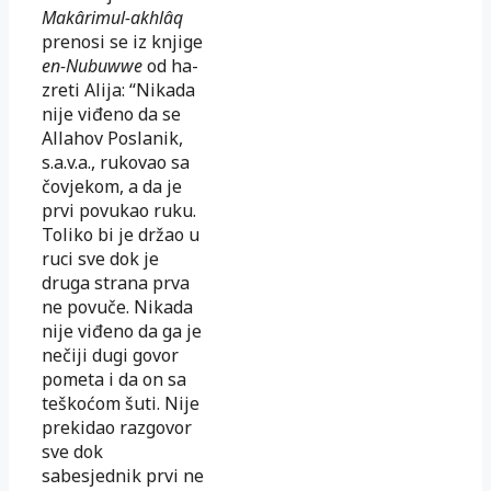
Makârimul-akhlâq
prenosi se iz knjige
en-Nubuwwe
od ha­
zreti Alija: “Nikada
nije viđeno da se
Allahov Poslanik,
s.a.v.a.,
ru­kovao sa
čovjekom, a da je
prvi povukao ruku.
Toliko bi je dr­žao
u
ruci sve dok je
druga strana prva
ne povuče. Nikada
nije vi­đe­no da ga je
nečiji dugi govor
pometa i da on sa
teškoćom šuti. Nije
pre­kidao razgovor
sve dok
sabesjednik prvi ne