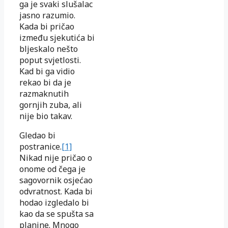
ga je svaki slušalac
jasno razumio.
Kada bi pričao
između sjekutića bi
bljeskalo nešto
poput svjetlosti.
Kad bi ga vidio
rekao bi da je
razmaknutih
gornjih zuba, ali
nije bio takav.
Gledao bi
postranice.
[1]
Nikad nije pričao o
onome od čega je
sa­govornik osjećao
odvratnost. Kada bi
hodao izgledalo bi
kao da se spušta sa
planine. Mnogo