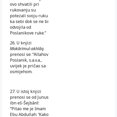
ovo shva­tili pri
rukovanju su
potezali svoju ruku
ka sebi dok se ne bi
od­vojila od
Poslanikove ruke.”
26. U knjizi
Makârimul-akhlâq
prenosi se: “Allahov
Poslanik, s.a.v.a.,
uvi­jek je pričao sa
osmijehom.
27. U ist
oj knjizi
prenosi se od Junus
ibn eš-Šejbânī:
“Pitao me je Imam
Ebu Abdullah: ‘Kako