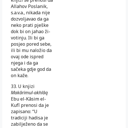
Allahov Poslanik,
s.a.v.a., ni­ka­da nije
dozvoljavao da ga
neko prati pješke
dok bi on jahao ži­
vo­tinju. Ili bi ga
posjeo pored sebe,
ili bi mu naložio da
ovaj ode is­pred
njega i da ga
sačeka gdje god da
on kaže.
33. U knjizi
Makârimul-akhlâq
Ebu el-Kâsim el-
Kufî prenosi da je
za­pi­sano: “U
tradiciji hadisa je
zabilježeno da se