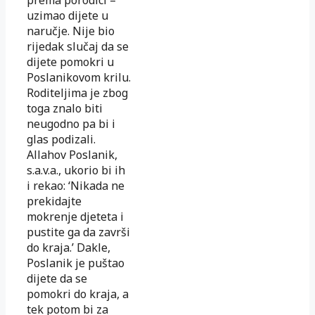
uzimao di­jete u
naručje. Nije bio
rijedak slučaj da se
dijete pomokri u
Po­sla­nikovom krilu.
Roditeljima je zbog
toga znalo biti
neugodno pa bi i
glas podizali.
Allahov Poslanik,
s.a.v.a., ukorio bi ih
i rekao: ‘Ni­kada ne
prekidajte
mokrenje djeteta i
pustite ga da završi
do kra­ja.’ Dakle,
Poslanik je puštao
dijete da se
pomokri do kraja, a
tek potom bi za