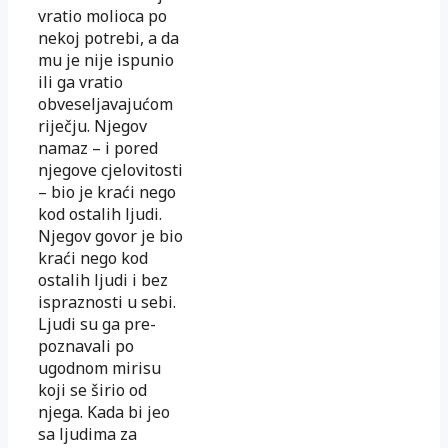
vra­tio molioca po
nekoj potrebi, a da
mu je nije ispunio
ili ga vra­tio
obveseljavajućom
riječju. Njegov
namaz – i pored
njegove cje­lo­vitosti
– bio je kraći nego
kod ostalih ljudi.
Njegov govor je bio
kraći nego kod
ostalih ljudi i bez
ispraznosti u sebi.
Ljudi su ga pre­
poznavali po
ugodnom mirisu
koji se širio od
njega. Kada bi
jeo
sa ljudima za