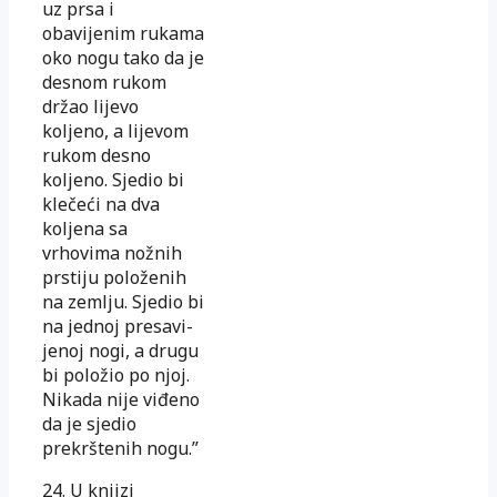
uz prsa i
obavijenim rukama
oko nogu tako da je
desnom rukom
držao lijevo
koljeno, a lijevom
ru­kom desno
koljeno. Sjedio bi
klečeći na dva
koljena sa
vrhovima nož­nih
prstiju položenih
na zemlju. Sjedio bi
na jednoj presa­vi­
je­noj nogi, a drugu
bi položio po njoj.
Nikada nije viđeno
da je sje­dio
prekrštenih nogu.”
24. U knjizi