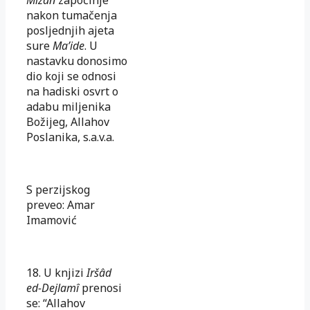
nakon tumačenja
posljednjih aje­ta
sure
Ma’ide
. U
nastavku donosimo
dio koji se odnosi
na hadiski osvrt o
adabu miljenika
Božijeg, Allahov
Poslanika, s.a.v.a.
S perzijskog
preveo: Amar
Imamović
18. U knjizi
Iršâd
ed-Dejlamî
prenosi
se: “Allahov