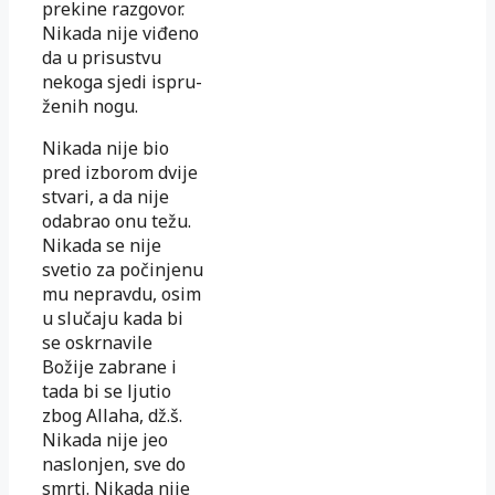
prekine raz­go
­­vor.
Ni­kada nije viđeno
da u prisustvu
nekoga sjedi ispru­
že­
nih nogu.
Nikada nije bio
pred izborom dvije
stvari, a da nije
odabrao onu težu.
Nikada se nije
svetio za počinjenu
mu nepravdu, osim
u slu­ča­ju kada bi
se oskrnavile
Božije zabrane i
tada bi se ljutio
zbog Alla­ha, dž.š.
Nikada nije jeo
naslonjen, sve do
smrti. Nikada nije