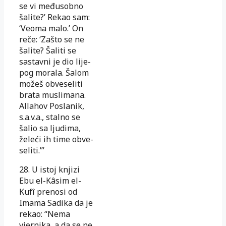
se vi međusobno
šalite?’ Rekao sam:
‘Veo­ma
malo.’ On
reče: ‘Zašto se ne
šalite? Šaliti se
sastavni je dio lije­
pog
morala. Šalom
možeš obveseliti
brata muslimana.
Alla­hov Po­sla­nik,
s.a.v.a., stalno se
šalio sa ljudima,
želeći ih time ob­ve­
se­li­ti.’”
28. U istoj knjizi
Ebu el-Kâsim el-
Kufî prenosi od
Imama Sadika da je
rekao: “Nema
vjernika, a da se ne