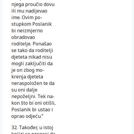
njega proučio dovu
ili mu nadijevao
ime. Ovim po­
stupkom Poslanik
bi neizmjerno
obradovao
roditelje. Ponašao
se tako da roditelji
djeteta nikad nisu
mogli zaključiti da
je on zbog mo­
krenja djeteta
neraspoložen te da
su oni dalje
nepoželjni. Tek na­
kon što bi oni otišli,
Poslanik bi ustao i
oprao odjeću.”
32. Također, u istoj
knjizi se prenosi da