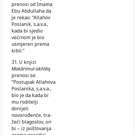
prenosi od Imama
Ebu Abdullaha da
je rekao: “Allahov
Poslanik, s.a.v.a.,
kada bi sjedio
većinom je bio
usmjeren prema
kibli.”
31. U knjizi
Makârimul-akhlâq
prenosi se:
“Postupak Allahova
Posla­ni­ka, s.a.v.a.,
bio je da kada bi
mu roditelji
donijeli
novorođenče, tra­
žeći blagoslov, on
bi – iz poštovanja
prema porodici –