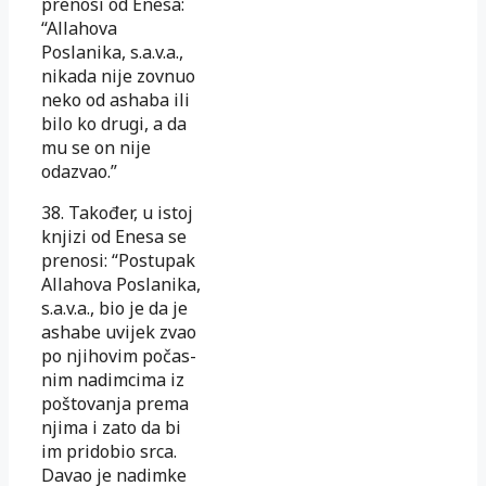
prenosi od Enesa:
“Allahova
Poslanika, s.a.v.a.,
ni­kada nije zovnuo
neko od ashaba ili
bilo ko drugi, a da
mu se on nije
odazvao.”
38.
Također,
u
istoj
knjizi
od Enesa se
prenosi: “Postupak
Allahova Po­sla­­­nika,
s.a.v.a.,
bio
je
da
je
ashabe uvijek zvao
po njihovim po­čas­
nim na­
dim­ci­ma iz
poštovanja prema
njima i zato da bi
im pridobio srca.
Da­vao je na­dimke