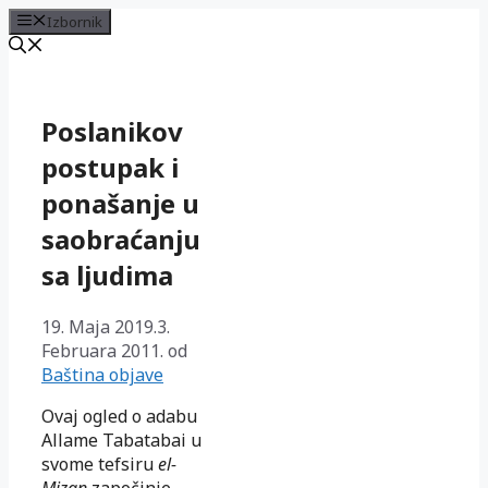
Izbornik
Preskoči
na
sadržaj
Poslanikov
postupak i
ponašanje u
saobraćanju
sa ljudima
19. Maja 2019.
3.
Februara 2011.
od
Baština objave
Ovaj ogled o adabu
Allame Tabatabai u
svome tefsiru
el-
Mizan
zapo­či­nje