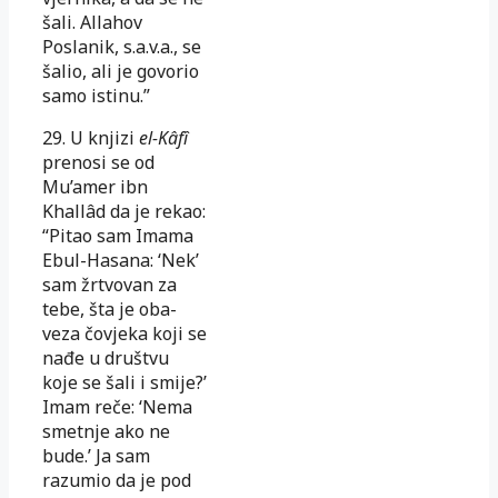
šali. Allahov
Poslanik, s.a.v.a., se
šalio, ali je govorio
samo istinu.”
29. U knjizi
el-Kâfî
prenosi se od
Mu’amer ibn
Khallâd da je rekao:
“Pi­tao sam Imama
Ebul-Hasana: ‘Nek’
sam žrtvovan za
tebe, šta je oba­
veza čovjeka koji se
nađe u društvu
koje se šali i smije?’
Imam reče: ‘Nema
smetnje ako ne
bude.’ Ja sam
razumio da je pod