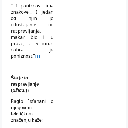
“…I poniznost ima
znakove… I jedan
od njih je
odustajanje od
raspravljanja,
makar bio i u
pravu, a vrhunac
dobra je
poniznost.”
[1]
Šta je to
raspravljanje
(
)?
džidal
Ragib Isfahani o
njegovom
leksičkom
značenju kaže: