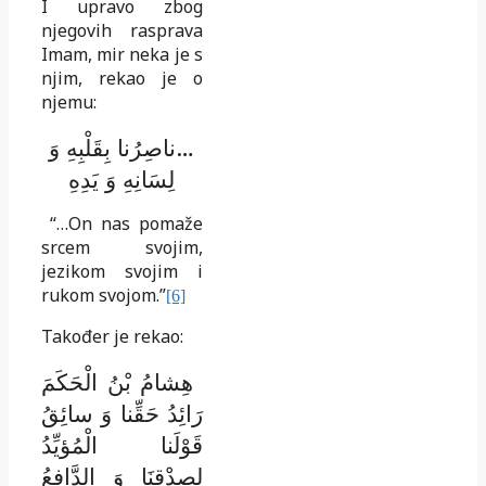
I upravo zbog
njegovih rasprava
Imam, mir neka je s
njim, rekao je o
njemu:
ناصِرُنا بِقَلْبِهِ وَ
…
لِسَانِهِ وَ يَدِهِ
“…On nas pomaže
srcem svojim,
jezikom svojim i
rukom svojom.”
[6]
Također je rekao:
هِشامُ بْنُ الْحَكَمَ
رَائِدُ حَقِّنا وَ سائِقُ
قَوْلَنا الْمُؤيِّدُ
لِصِدْقِنَا وَ الدَّافِعُ