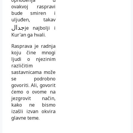
ovakvoj raspravi
bude smiren i
uljuđen, takav
جدال
je najbolji i
Kur'an ga hvali.
Rasprava je radnja
koju čine mnogi
ljudi o njezinim
različitim
sastavnicama može
se podrobno
govoriti. Ali, govorit
ćemo o ovome na
jezgrovit način,
kako ne bismo
izašli izvan okvira
glavne teme.