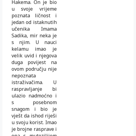
Hakema. On je bio
u svoje vrijeme
poznata ličnost i
jedan od istaknutih
učenika Imama
Sadika, mir neka je
s njim. U nauci
kelamu imao je
velik uvid i njegova
duga povijest na
ovom području nije
nepoznata
istraživačima. U
raspravljanje bi
ulazio nadmoćno i
s posebnom
snagom i bio je
vješt da ishod riješi
u svoju korist. Imao
je brojne rasprave i
ona s mutezilijom