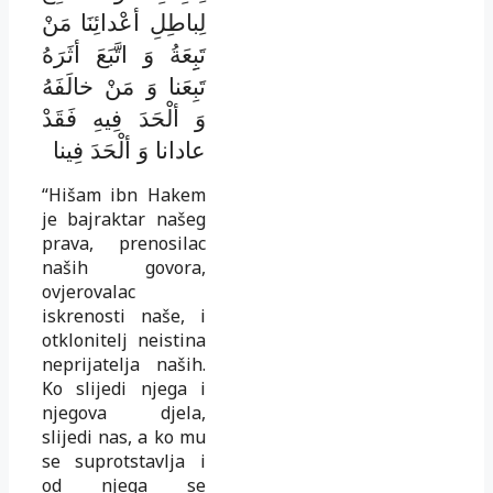
لِباطِلِ أعْدائِنَا مَنْ
تَبِِعَةُ وَ اتَّبَعَ أثَرَهُ
تَبِعَنا وَ مَنْ خالَفَهُ
وَ ألْحَدَ فِيهِ فَقَدْ
عادانا وَ ألْحَدَ فِينا
“Hišam ibn Hakem
je bajraktar našeg
prava, prenosilac
naših govora,
ovjerovalac
iskrenosti naše, i
otklonitelj neistina
neprijatelja naših.
Ko slijedi njega i
njegova djela,
slijedi nas, a ko mu
se suprotstavlja i
od njega se