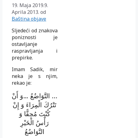
19. Maja 2019.
9.
Aprila 2013.
od
Baština objave
Sljedeći od znakova
poniznosti je
ostavljanje
raspravljanja i
prepirke.
Imam Sadik, mir
neka je s njim,
rekao je:
وَ أَنْ
…
… التَّوَاضُعُ
تَتْرُكَ الْمِرَاءَ وَ إِنْ
كُنْتَ مُحِقًّا وَ
رَأْسُ الْخَيْرِ
التَّوَاضُعُ