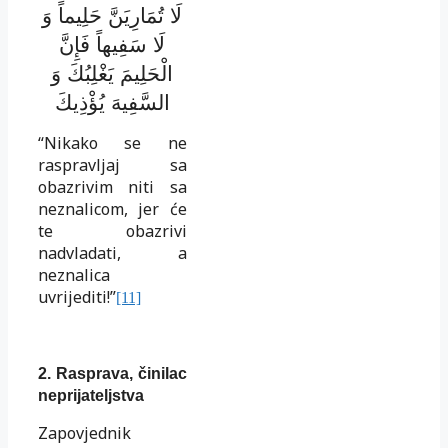
لَا تُمَارِيَنَّ حَلِيماً وَ
لَا سَفِيهاً فَإِنَّ
الْحَلِيمَ يَغْلِبُكَ وَ
السَّفِيهَ يُؤْذِيكَ
“Nikako se ne
raspravljaj sa
obazrivim niti sa
neznalicom, jer će
te obazrivi
nadvladati, a
neznalica
uvrijediti!”
[11]
2.
Rasprava, činilac
neprijateljstva
Zapovjednik