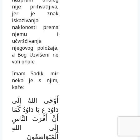
nije prihvatljiva,
jer je znak
iskazivanja
naklonosti prema
njemu i
učvršćivanja
njegovog položaja,
a Bog Uzvišeni ne
voli ohole.
Imam Sadik, mir
neka je s njim,
kaže:
أَوْحَى اللهُ إِلَى
دَاوُدَ ع يَا دَاوُدُ كَمَا
أَنَّ أَقْرَبَ النَّاسِ
إِلَى اللهِ
الْمُتَوَاضِعُونَ