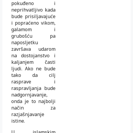
pokuđeno i
neprihvatljivo kada
bude prisiljavajuće
i popraćeno vikom,
galamom i
grubošću pa
naposljetku
završava udarom
na dostojanstvo i
kaljanjem časti
ljudi. Ako ne bude
tako da cilj
rasprave i
raspravljanja bude
nadgornjavanje,
onda je to najbolji
način za
razjašnjavanje
istine.
U islamskim