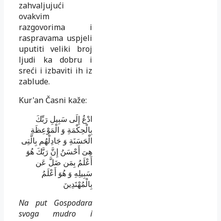
zahvaljujući
ovakvim
razgovorima i
raspravama uspjeli
uputiti veliki broj
ljudi ka dobru i
sreći i izbaviti ih iz
zablude.
Kur'an Časni kaže:
ادْعُ إِلَى سَبِيلِ رَبِّكَ
بِالْحِكْمَةِ وَ الْمَوْعِظَةِ
الْحَسَنَةِ وَ جَادِلْهُم بِالَّتِى
هِىَ أَحْسَنُ إِنَّ رَبَّكَ هُوَ
أَعْلَمُ بِمَن ضَلَّ عَن
سَبِيلِهِ وَ هُوَ أَعْلَمُ
بِالْمُهْتَدِينَ
Na put Gospodara
svoga mudro i