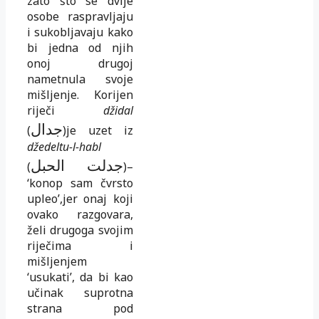
zato što se dvije
osobe raspravljaju
i sukobljavaju kako
bi jedna od njih
onoj drugoj
nametnula svoje
mišljenje. Korijen
riječi
džidal
جدال
(
)
je uzet iz
džedeltu-l-habl
جدلت الحبل
(
)
–
‘konop sam čvrsto
upleo’,jer onaj koji
ovako razgovara,
želi drugoga svojim
riječima i
mišljenjem
‘usukati’, da bi kao
učinak suprotna
strana pod