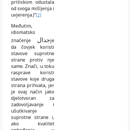
pritiskom odustala
od svoga mišljenja i
uvjerenja.)”
[2]
Međutim,
idiomatsko
جدال
značenje
je
da čovjek koristi
stavove suprotne
strane protiv nje
same. Znači, u toku
rasprave koristi
stavove koje druga
strana prihvata, jer
je ovaj način jako
djelotvoran za
zadovoljavanje i
ušutkivanje
suprotne strane i,
ako kvalitet
ophođenja u