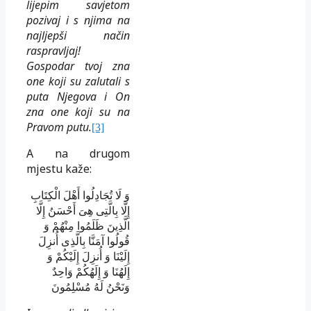
lijepim savjetom
pozivaj i s njima na
najljepši način
raspravljaj!
Gospodar tvoj zna
one koji su zalutali s
puta Njegova i On
zna one koji su na
Pravom putu.
[3]
A
na drugom
mjestu kaže:
وَ لَا تُجَادِلُوا أَهْلَ الْكِتَابِ
إِلَّا بِالَّتِى هِىَ أَحْسَنُ إِلَّا
الَّذِينَ ظَلَمُوا مِنْهُمْ وَ
قُولُوا آمَنَّا بِالَّذِى أُنزِلَ
إِلَيْنَا وَ أُنزِلَ إِلَيْكُمْ وَ
إِلَهُنَا وَ إِلَهُكُمْ وَاحِدٌ
وَنَحْنُ لَهُ مُسْلِمُونَ