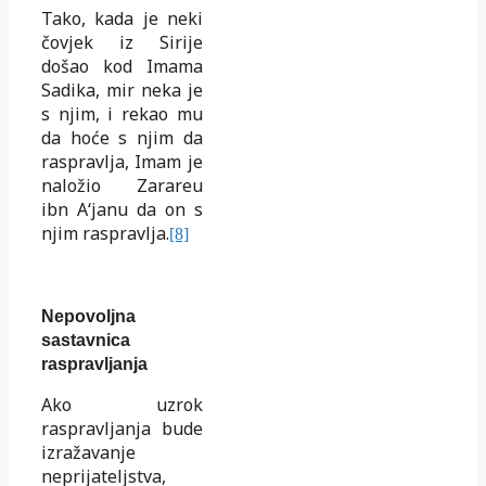
Tako, kada je neki
čovjek iz Sirije
došao kod Imama
Sadika, mir neka je
s njim, i rekao mu
da hoće s njim da
raspravlja, Imam je
naložio Zarareu
ibn A‘janu da on s
njim raspravlja.
[8]
Nepovoljna
sastavnica
raspravljanja
Ako uzrok
raspravljanja bude
izražavanje
neprijateljstva,