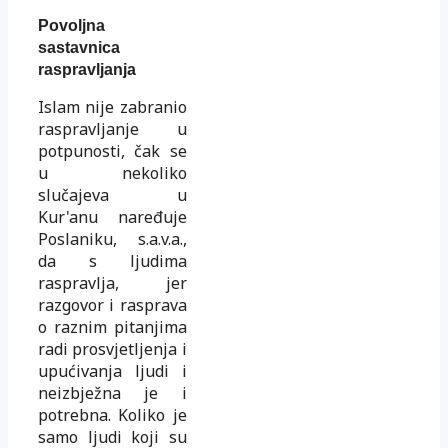
Povoljna
sastavnica
raspravljanja
Islam nije zabranio
raspravljanje u
potpunosti, čak se
u nekoliko
slučajeva u
Kur'anu naređuje
Poslaniku, s.a.v.a.,
da s ljudima
raspravlja, jer
razgovor i rasprava
o raznim pitanjima
radi prosvjetljenja i
upućivanja ljudi i
neizbježna je i
potrebna. Koliko je
samo ljudi koji su