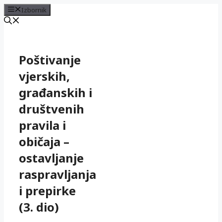
Izbornik
Preskoči
na
sadržaj
Poštivanje
vjerskih,
građanskih i
društvenih
pravila i
običaja –
ostavljanje
raspravljanja
i prepirke
(3. dio)