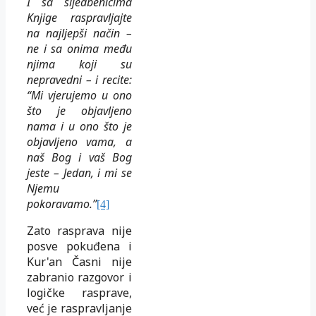
I sa sljedbenicima
Knjige raspravljajte
na najljepši način –
ne i sa onima među
njima koji su
nepravedni – i recite:
“Mi vjerujemo u ono
što je objavljeno
nama i u ono što je
objavljeno vama, a
naš Bog i vaš Bog
jeste – Jedan, i mi se
Njemu
pokoravamo.”
[4]
Zato rasprava nije
posve pokuđena i
Kur'an Časni nije
zabranio razgovor i
logičke rasprave,
već je raspravljanje