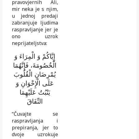
pravovjernih Ali,
mir neka je s njim,
u jednoj predaji
zabranjuje ljudima
raspravljanje jer je
ono uzrok
neprijateljstva:
إِيَّاكُمْ وَ الْمِرَاءَ وَ
الْخُصُومَةَ، فَإِنَّهُمَا
يُمْرِضَانِ الْقُلُوبَ
عَلَى الْإِخْوَانِ وَ
يَنْبُتُ عَلَيْهِمَا
النِّفَاقَ
“Čuvajte se
raspravljanja i
prepiranja, jer to
dvoje uzrokuje