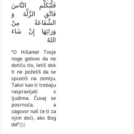
فَلْيُكَلِّمِ النَّاسَ
فَاتَّقِ الزَّلَّةَ وَ
الشَّفَاعَةُ مِنْ
وَرَائِهَا إِنْ شَاءَ
اللهُ
“O Hišame! Tvoje
noge gotovo da ne
dotiču tlo, letiš dok
ti ne poželiš da se
spustiš na zemlju.
Takvi kao ti trebaju
raspravljati s
ljudima. Čuvaj se
posrnuća, a
zagovor naš će ti za
njim doći, ako Bog
da!”
[5]