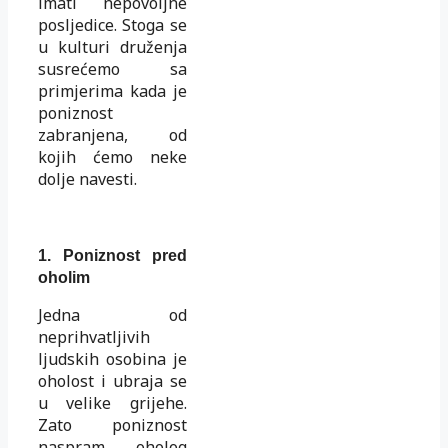
imati nepovoljne
posljedice. Stoga se
u kulturi druženja
susrećemo sa
primjerima kada je
poniznost
zabranjena, od
kojih ćemo neke
dolje navesti.
1.
Poniznost pred
oholim
Jedna od
neprihvatljivih
ljudskih osobina je
oholost i ubraja se
u velike grijehe.
Zato poniznost
naspram oholog