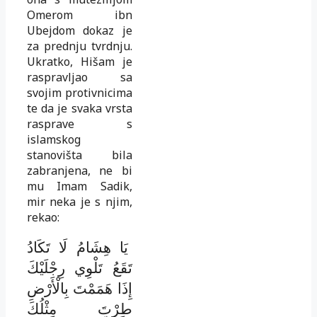
Omerom ibn
Ubejdom dokaz je
za prednju tvrdnju.
Ukratko, Hišam je
raspravljao sa
svojim protivnicima
te da je svaka vrsta
rasprave s
islamskog
stanovišta bila
zabranjena, ne bi
mu Imam Sadik,
mir neka je s njim,
rekao:
يَا هِشَامُ لَا تَكَادُ
تَقَعُ تَلْوِي رِجْلَيْكَ
إِذَا هَمَمْتَ بِالْأَرْضِ
طِرْتَ مِثْلُكَ