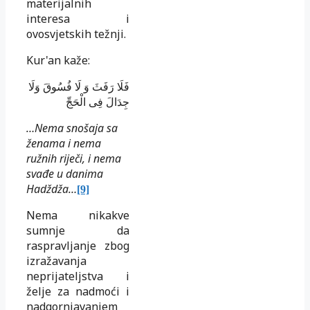
materijalnih
interesa i
ovosvjetskih težnji.
Kur'an kaže:
فَلَا رَفَثَ وَ لَا فُسُوقَ وَلَا
جِدَالَ فِى الْحَجِّ
…Nema snošaja sa
ženama i nema
ružnih riječi, i nema
svađe u danima
Hadždža…
[9]
Nema nikakve
sumnje da
raspravljanje zbog
izražavanja
neprijateljstva i
želje za nadmoći i
nadgornjavanjem