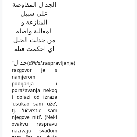
الجدال المفاوضة
علي سبيل
المنازعة و
المغالبة واصله
من جدلت الحبل
اي احكمت فتله
جدال
“
(
džidal
,
raspravljanje)
razgovor je s
namjerom
pobijanja i
poražavanja nekog
i dolazi od izraza
‘usukao sam uže’,
tj. ‘učvrstio sam
njegove niti’. (Neki
ovakvu raspravu
nazivaju svađom