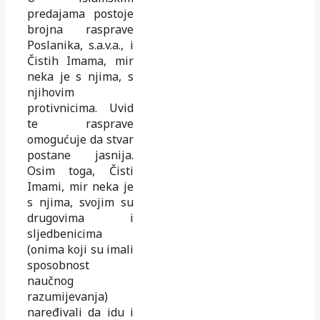
predajama postoje
brojna rasprave
Poslanika, s.a.v.a., i
Čistih Imama, mir
neka je s njima, s
njihovim
protivnicima. Uvid
te rasprave
omogućuje da stvar
postane jasnija.
Osim toga, Čisti
Imami, mir neka je
s njima, svojim su
drugovima i
sljedbenicima
(onima koji su imali
sposobnost
naučnog
razumijevanja)
naređivali da idu i