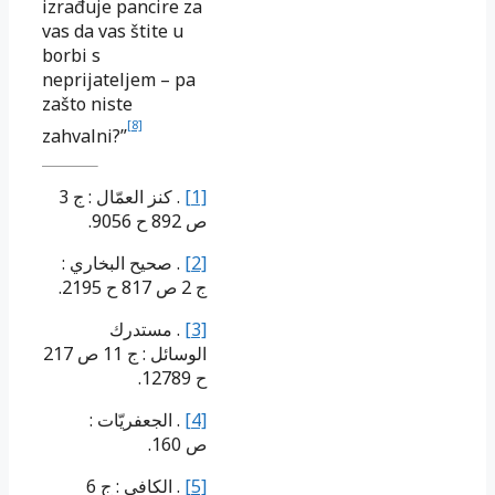
izrađuje pancire za
vas da vas štite u
borbi s
neprijateljem – pa
zašto niste
[8]
zahvalni?”
. كنز العمّال : ج 3
[1]
ص 892 ح 9056.
. صحيح البخاري :
[2]
ج 2 ص 817 ح 2195.
. مستدرك
[3]
الوسائل : ج 11 ص 217
ح 12789.
. الجعفريّات :
[4]
ص 160.
. الكافي : ج 6
[5]