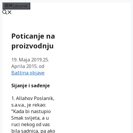
Izbornik
Preskoči
na
sadržaj
Poticanje na
proizvodnju
19. Maja 2019.
25.
Aprila 2015.
od
Baština objave
Sijanje i sađenje
1. Allahov Poslanik,
s.a.v.a., je rekao:
“Kada bi nastupio
Smak svijeta, a u
ruci nekog od vas
bila sadnica, pa ako