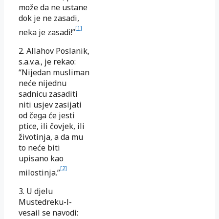
može da ne ustane
dok je ne zasadi,
[1]
neka je zasadi!”
2. Allahov Poslanik,
s.a.v.a., je rekao:
“Nijedan musliman
neće nijednu
sadnicu zasaditi
niti usjev zasijati
od čega će jesti
ptice, ili čovjek, ili
životinja, a da mu
to neće biti
upisano kao
[2]
milostinja.”
3. U djelu
Mustedreku-l-
vesail se navodi: