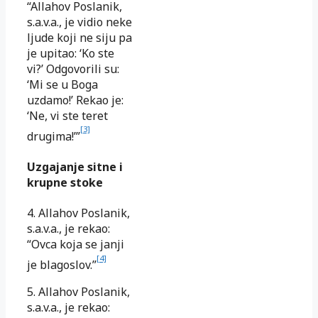
“Allahov Poslanik,
s.a.v.a., je vidio neke
ljude koji ne siju pa
je upitao: ‘Ko ste
vi?’ Odgovorili su:
‘Mi se u Boga
uzdamo!’ Rekao je:
‘Ne, vi ste teret
[3]
drugima!’”
Uzgajanje sitne i
krupne stoke
4. Allahov Poslanik,
s.a.v.a., je rekao:
“Ovca koja se janji
[4]
je blagoslov.”
5. Allahov Poslanik,
s.a.v.a., je rekao: