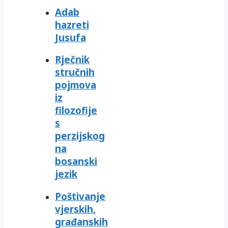
Adab
hazreti
Jusufa
Rječnik
stručnih
pojmova
iz
filozofije
s
perzijskog
na
bosanski
jezik
Poštivanje
vjerskih,
građanskih