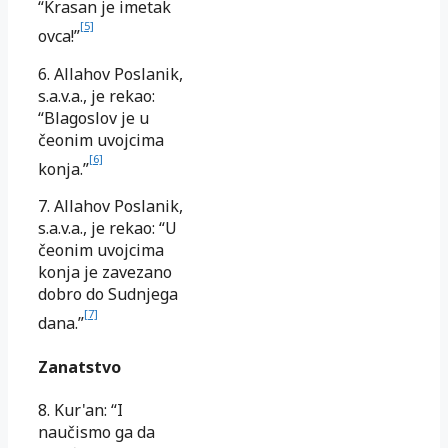
“Krasan je imetak
[5]
ovca!”
6. Allahov Poslanik,
s.a.v.a., je rekao:
“Blagoslov je u
čeonim uvojcima
[6]
konja.”
7. Allahov Poslanik,
s.a.v.a., je rekao: “U
čeonim uvojcima
konja je zavezano
dobro do Sudnjega
[7]
dana.”
Zanatstvo
8. Kur'an: “I
naučismo ga da