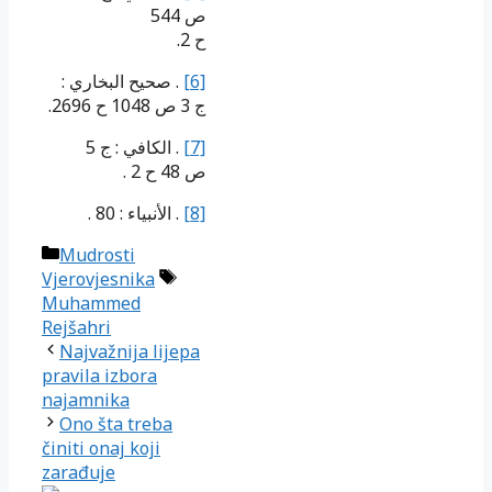
ص 544
ح 2.
. صحيح البخاري :
[6]
ج 3 ص 1048 ح 2696.
. الكافي : ج 5
[7]
ص 48 ح 2 .
. الأنبياء : 80 .
[8]
Kategorije
Mudrosti
Oznake
Vjerovjesnika
Muhammed
Rejšahri
Najvažnija lijepa
pravila izbora
najamnika
Ono šta treba
činiti onaj koji
zarađuje