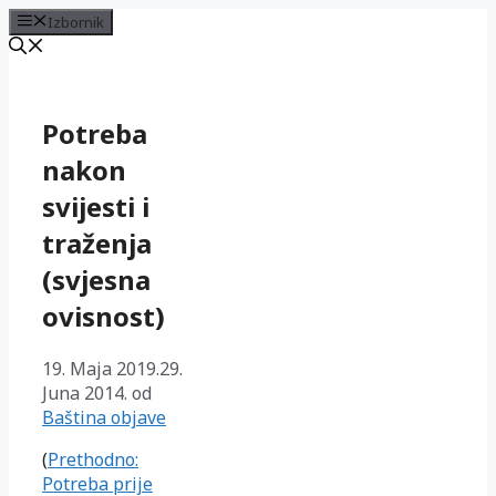
Izbornik
Preskoči
na
sadržaj
Potreba
nakon
svijesti i
traženja
(svjesna
ovisnost)
19. Maja 2019.
29.
Juna 2014.
od
Baština objave
(
Prethodno:
Potreba prije