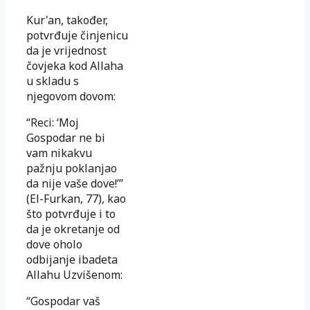
Kur'an, također,
potvrđuje činjenicu
da je vrijednost
čovjeka kod Allaha
u skladu s
njegovom dovom:
“Reci: ‘Moj
Gospodar ne bi
vam nikakvu
pažnju poklanjao
da nije vaše dove!’”
(El-Furkan, 77), kao
što potvrđuje i to
da je okretanje od
dove oholo
odbijanje ibadeta
Allahu Uzvišenom:
“Gospodar vaš