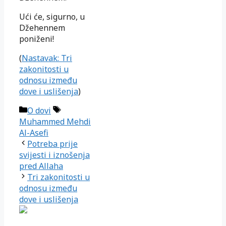
Ući će, sigurno, u
Džehennem
poniženi!
(
Nastavak: Tri
zakonitosti u
odnosu između
dove i uslišenja
)
Kategorije
Oznake
O dovi
Muhammed Mehdi
Al-Asefi
Potreba prije
svijesti i iznošenja
pred Allaha
Tri zakonitosti u
odnosu između
dove i uslišenja