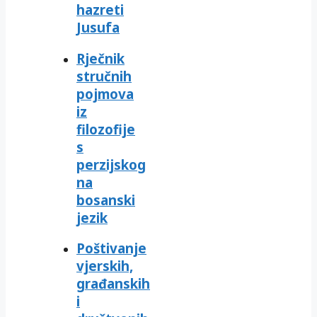
hazreti
Jusufa
Rječnik
stručnih
pojmova
iz
filozofije
s
perzijskog
na
bosanski
jezik
Poštivanje
vjerskih,
građanskih
i