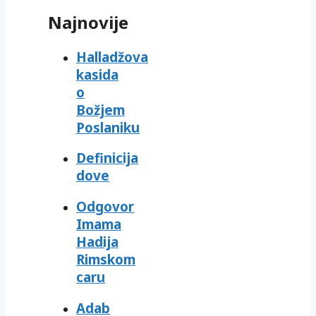
Najnovije
Halladžova
kasida
o
Božjem
Poslaniku
Definicija
dove
Odgovor
Imama
Hadija
Rimskom
caru
Adab