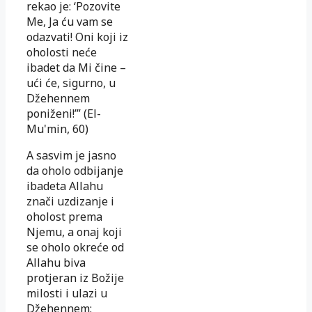
rekao je: ‘Pozovite
Me, Ja ću vam se
odazvati! Oni koji iz
oholosti neće
ibadet da Mi čine –
ući će, sigurno, u
Džehennem
poniženi!’” (El-
Mu'min, 60)
A sasvim je jasno
da oholo odbijanje
ibadeta Allahu
znači uzdizanje i
oholost prema
Njemu, a onaj koji
se oholo okreće od
Allahu biva
protjeran iz Božije
milosti i ulazi u
Džehennem: