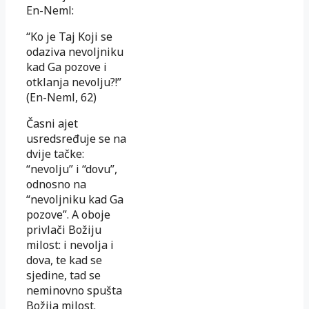
En-Neml:
“Ko je Taj Koji se
odaziva nevoljniku
kad Ga pozove i
otklanja nevolju?!”
(En-Neml, 62)
Časni ajet
usredsređuje se na
dvije tačke:
“nevolju” i “dovu”,
odnosno na
“nevoljniku kad Ga
pozove”. A oboje
privlači Božiju
milost: i nevolja i
dova, te kad se
sjedine, tad se
neminovno spušta
Božija milost.